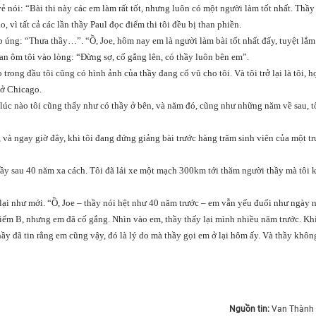
 vẻ nói: “Bài thi này các em làm rất tốt, nhưng luôn có một người làm tốt nhất. Thầ
, vì tất cả các lần thầy Paul đọc điểm thi tôi đều bị than phiền.
, ấp úng: “Thưa thầy…”. “Ồ, Joe, hôm nay em là người làm bài tốt nhất đấy, tuyệt lắm
ean ôm tôi vào lòng: “Đừng sợ, cố gắng lên, có thầy luôn bên em”.
trong đầu tôi cũng có hình ảnh của thầy đang cổ vũ cho tôi. Và tôi trở lại là tôi, h
 ở Chicago.
g lúc nào tôi cũng thấy như có thầy ở bên, và năm đó, cũng như những năm về sau, t
sĩ, và ngay giờ đây, khi tôi đang đứng giảng bài trước hàng trăm sinh viên của một t
hầy sau 40 năm xa cách. Tôi đã lái xe một mạch 300km tới thăm người thầy mà tôi 
lại như mới. “Ồ, Joe – thầy nói hệt như 40 năm trước – em vẫn yếu đuối như ngày 
iểm B, nhưng em đã cố gắng. Nhìn vào em, thầy thấy lại mình nhiều năm trước. Khi
hầy đã tin rằng em cũng vậy, đó là lý do mà thầy gọi em ở lại hôm ấy. Và thầy khôn
Nguồn tin:
Van Thành