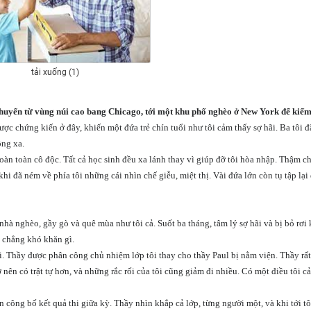
tải xuống (1)
 chuyển từ vùng núi cao bang Chicago, tới một khu phố nghèo ở New York để kiếm
ược chứng kiến ở đây, khiến một đứa trẻ chín tuổi như tôi cảm thấy sợ hãi. Ba tôi đ
ông xa.
àn toàn cô độc. Tất cả học sinh đều xa lánh thay vì giúp đỡ tôi hòa nhập. Thậm ch
 đã ném về phía tôi những cái nhìn chế giễu, miệt thị. Vài đứa lớn còn tụ tập lại 
nhà nghèo, gầy gò và quê mùa như tôi cả. Suốt ba tháng, tâm lý sợ hãi và bị bỏ rơi
i chẳng khó khăn gì.
i. Thầy được phân công chủ nhiệm lớp tôi thay cho thầy Paul bị nằm viện. Thầy rấ
 nên có trật tự hơn, và những rắc rối của tôi cũng giảm đi nhiều. Có một điều tôi c
 công bố kết quả thi giữa kỳ. Thầy nhìn khắp cả lớp, từng người một, và khi tới tô