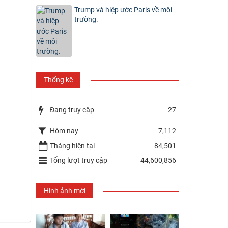
Trump và hiệp ước Paris về môi
trường.
Thống kê
Đang truy cập
27
Hôm nay
7,112
Tháng hiện tại
84,501
Tổng lượt truy cập
44,600,856
Hình ảnh mới