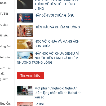
y hoan
THÍCH VỀ ĐÊM TỐI THIÊNG
LIÊNG
!”. Tôi
HÃY ĐẾN VỚI CHÚA GIÊ-SU
ọc sinh
HIỀN HẬU VÀ KHIÊM NHƯỜNG
ôi luôn
HỌC VỚI CHÚA VÀ MANG ÁCH
CỦA CHÚA
rường đại
HÃY HỌC VỚI CHÚA GIÊ-SU, VÌ
kính yêu
NGƯỜI HIỀN LÀNH VÀ KHIÊM
NHƯỜNG TRONG LÒNG
nào”. Tôi
 đó,
Tin xem nhiều
g lầm”.
Một phụ nữ nghèo ở Nghệ An
thầm lặng chôn cất nhiều hài nhi
xấu số
 Nguyễn:
Lẽ Đời .