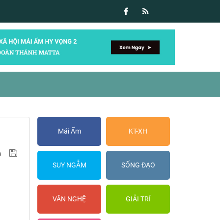
Mái Ấm
KT-XH
SUY NGẪM
SỐNG ĐẠO
VĂN NGHỆ
GIẢI TRÍ