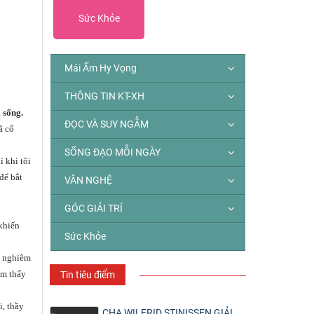
Sức Khỏe
Mái Ấm Hy Vọng
THÔNG TIN KT-XH
 sống.
ĐỌC VÀ SUY NGẪM
ã cố
SỐNG ĐẠO MỖI NGÀY
í khi tôi
để bắt
VĂN NGHỆ
GÓC GIẢI TRÍ
 khiến
Sức Khỏe
t nghiêm
ảm thấy
Tin tiêu điểm
i, thầy
CHA WILFRID STINISSEN GIẢI