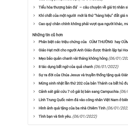
Tiểu hòa thượng bán đá’ – câu chuyện về giá trị nhân s
Khí chất của một người mới là thứ “hàng hiệu” đắt giá n
Cao quý chân chính không phải vượt qua người khác, mà
Những tin cũ hơn
Phân biệt các triệu chứng của CÚM THƯỜNG hay CÚ
Giáo Hạt mới cho người Anh Giáo được thành lập tại Ho
(06/01/20
Mẹo bảo quản chanh vài tháng không hỏng
(06/01/2022)
8 tác dụng bất ngờ của quả chanh
Sự ra đời của Chúa Jesus và truyền thống tặng quà Giá
Mừng sinh nhật lần thứ 202 của bản Thánh ca bất hủ đ
(06/
Cảnh sát giải cứu 7 cô gái bị bán sang Campuchia
Lính Trung Quốc ném đá vào công nhân Việt Nam ở biên
(06/01/202
Hình ảnh quà tặng của ba nhà Chiêm Tinh
(06/01/2022)
Tình bạn và tình yêu.