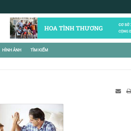
HÌNH ẢNH
TÌM KIẾM