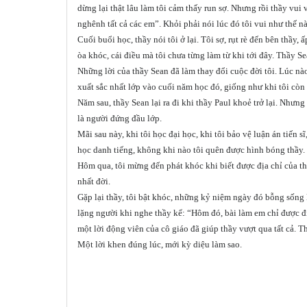
dừng lại thật lâu làm tôi cảm thấy run sợ. Nhưng rồi thầy vui
nghênh tất cả các em”. Khỏi phải nói lúc đó tôi vui như thế nào
Cuối buổi học, thầy nói tôi ở lại. Tôi sợ, rụt rè đến bên thầy
òa khóc, cái điều mà tôi chưa từng làm từ khi tới đây. Thầy S
Những lời của thầy Sean đã làm thay đổi cuộc đời tôi. Lúc nào 
xuất sắc nhất lớp vào cuối năm học đó, giống như khi tôi còn
Năm sau, thầy Sean lại ra đi khi thầy Paul khoẻ trở lại. Nhưn
là người đứng đầu lớp.
Mãi sau này, khi tôi học đại học, khi tôi bảo vệ luận án tiến 
học danh tiếng, không khi nào tôi quên được hình bóng thầy.
Hôm qua, tôi mừng đến phát khóc khi biết được địa chỉ của t
nhất đời.
Gặp lại thầy, tôi bật khóc, những kỷ niệm ngày đó bỗng sống 
lặng người khi nghe thầy kể: “Hôm đó, bài làm em chỉ được đ
một lời động viên của cô giáo đã giúp thầy vượt qua tất cả. T
Một lời khen đúng lúc, mới kỳ diệu làm sao.