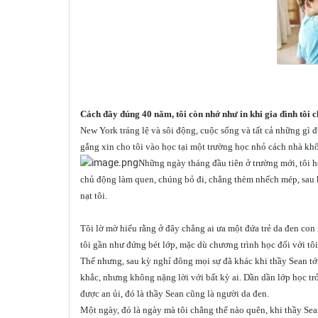
Cách đây đúng 40 năm, tôi còn nhớ như in khi gia đình tôi
New York tráng lệ và sôi động, cuộc sống và tất cả những gì đ
gắng xin cho tôi vào học tại một trường học nhỏ cách nhà kh
Những ngày tháng đầu tiên ở trường mới, tôi ho
chủ động làm quen, chúng bỏ đi, chẳng thèm nhếch mép, sau khi
nạt tôi.
Tôi lờ mờ hiểu rằng ở đây chẳng ai ưa một đứa trẻ da đen con 
tôi gần như đứng bét lớp, mặc dù chương trình học đối với tô
Thế nhưng, sau kỳ nghỉ đông mọi sự đã khác khi thầy Sean tớ
khắc, nhưng không nặng lời với bất kỳ ai. Dần dần lớp học trở
được an ủi, đó là thầy Sean cũng là người da đen.
Một ngày, đó là ngày mà tôi chẳng thể nào quên, khi thầy Sean