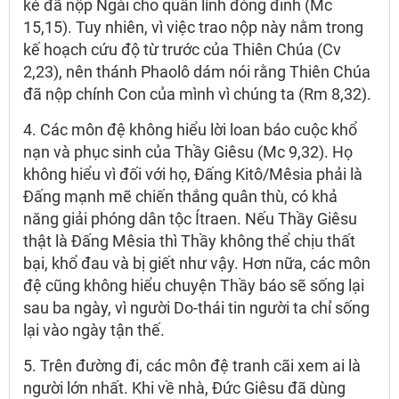
kẻ đã nộp Ngài cho quân lính đóng đinh (Mc
15,15). Tuy nhiên, vì việc trao nộp này nằm trong
kế hoạch cứu độ từ trước của Thiên Chúa (Cv
2,23), nên thánh Phaolô dám nói rằng Thiên Chúa
đã nộp chính Con của mình vì chúng ta (Rm 8,32).
4. Các môn đệ không hiểu lời loan báo cuộc khổ
nạn và phục sinh của Thầy Giêsu (Mc 9,32). Họ
không hiểu vì đối với họ, Đấng Kitô/Mêsia phải là
Đấng mạnh mẽ chiến thắng quân thù, có khả
năng giải phóng dân tộc Ítraen. Nếu Thầy Giêsu
thật là Đấng Mêsia thì Thầy không thể chịu thất
bại, khổ đau và bị giết như vậy. Hơn nữa, các môn
đệ cũng không hiểu chuyện Thầy báo sẽ sống lại
sau ba ngày, vì người Do-thái tin người ta chỉ sống
lại vào ngày tận thế.
5. Trên đường đi, các môn đệ tranh cãi xem ai là
người lớn nhất. Khi về nhà, Đức Giêsu đã dùng