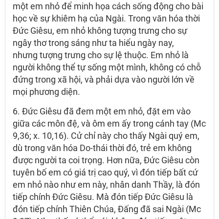
một em nhỏ để minh họa cách sống động cho bài
học về sự khiêm hạ của Ngài. Trong văn hóa thời
Đức Giêsu, em nhỏ không tượng trưng cho sự
ngây thơ trong sáng như ta hiểu ngày nay,
nhưng tượng trưng cho sự lệ thuộc. Em nhỏ là
người không thể tự sống một mình, không có chỗ
đứng trong xã hội, và phải dựa vào người lớn về
mọi phương diện.
6. Đức Giêsu đã đem một em nhỏ, đặt em vào
giữa các môn đệ, và ôm em ấy trong cánh tay (Mc
9,36; x. 10,16). Cử chỉ này cho thấy Ngài quý em,
dù trong văn hóa Do-thái thời đó, trẻ em không
được người ta coi trọng. Hơn nữa, Đức Giêsu còn
tuyên bố em có giá trị cao quý, vì đón tiếp bất cứ
em nhỏ nào như em này, nhân danh Thầy, là đón
tiếp chính Đức Giêsu. Mà đón tiếp Đức Giêsu là
đón tiếp chính Thiên Chúa, Đấng đã sai Ngài (Mc