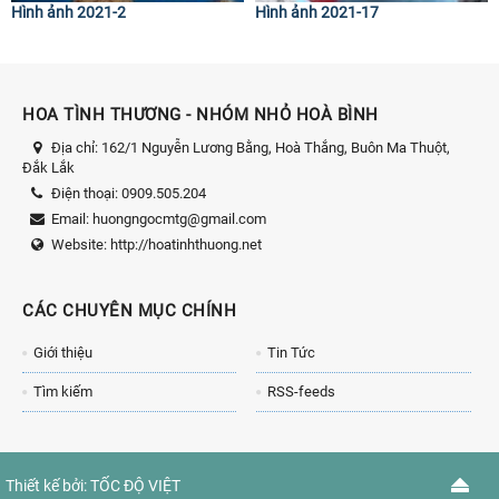
Hình ảnh 2021-2
Hình ảnh 2021-17
HOA TÌNH THƯƠNG - NHÓM NHỎ HOÀ BÌNH
Địa chỉ:
162/1 Nguyễn Lương Bằng, Hoà Thắng, Buôn Ma Thuột,
Đắk Lắk
Điện thoại:
0909.505.204
Email:
huongngocmtg@gmail.com
Website:
http://hoatinhthuong.net
CÁC CHUYÊN MỤC CHÍNH
Giới thiệu
Tin Tức
Tìm kiếm
RSS-feeds
Thiết kế bởi:
TỐC ĐỘ VIỆT