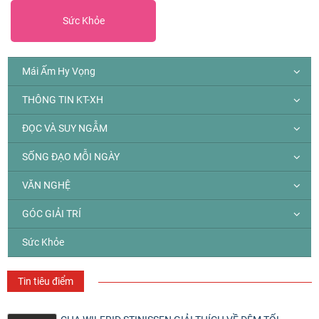
Sức Khỏe
Mái Ấm Hy Vọng
THÔNG TIN KT-XH
ĐỌC VÀ SUY NGẪM
SỐNG ĐẠO MỖI NGÀY
VĂN NGHỆ
GÓC GIẢI TRÍ
Sức Khỏe
Tin tiêu điểm