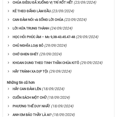
(23/09/2024)
CHÚA GIÊSU ĐÃ XUỐNG VỊ TRÍ RỐT HẾT
(23/09/2024)
KẺ THEO ĐẤNG LÀM ĐẦU
(23/09/2024)
CAN ĐẢM NÓI và SỐNG LỜI CHÚA
(24/09/2024)
LỜI HỨA TRUNG THÀNH
(29/09/2024)
HỌC HỎI PHÚC ÂM – Mc 9,38-43.45.47-48
(29/09/2024)
CHỦ NGHĨA LOẠI BỎ
(29/09/2024)
CHỚ GHEN GHÉT
(29/09/2024)
KHOAN DUNG THEO TINH THẦN CHÚA KITÔ
(29/09/2024)
HÃY TRÁNH XA DỊP TỘI
Những tin cũ hơn
(18/09/2024)
HÃY CAN ĐẢM LÊN
(18/09/2024)
CUỐN SÁCH MỘT CHỮ
(18/09/2024)
PHƯƠNG THẾ DUY NHẤT
(18/09/2024)
ANH EM BẢO THẦY LÀ AI?