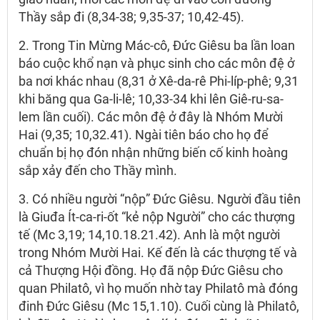
Thầy sắp đi (8,34-38; 9,35-37; 10,42-45).
2. Trong Tin Mừng Mác-cô, Đức Giêsu ba lần loan
báo cuộc khổ nạn và phục sinh cho các môn đệ ở
ba nơi khác nhau (8,31 ở Xê-da-rê Phi-líp-phê; 9,31
khi băng qua Ga-li-lê; 10,33-34 khi lên Giê-ru-sa-
lem lần cuối). Các môn đệ ở đây là Nhóm Mười
Hai (9,35; 10,32.41). Ngài tiên báo cho họ để
chuẩn bị họ đón nhận những biến cố kinh hoàng
sắp xảy đến cho Thầy mình.
3. Có nhiều người “nộp” Đức Giêsu. Người đầu tiên
là Giuđa Ít-ca-ri-ốt “kẻ nộp Người” cho các thượng
tế (Mc 3,19; 14,10.18.21.42). Anh là một người
trong Nhóm Mười Hai. Kế đến là các thượng tế và
cả Thượng Hội đồng. Họ đã nộp Đức Giêsu cho
quan Philatô, vì họ muốn nhờ tay Philatô mà đóng
đinh Đức Giêsu (Mc 15,1.10). Cuối cùng là Philatô,