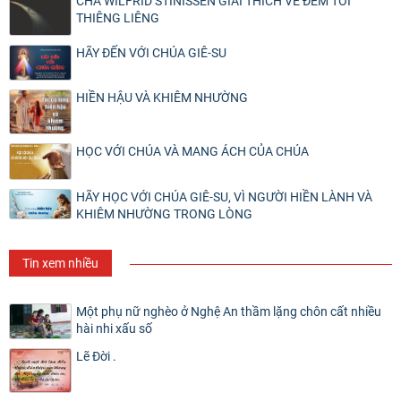
CHA WILFRID STINISSEN GIẢI THÍCH VỀ ĐÊM TỐI
THIÊNG LIÊNG
HÃY ĐẾN VỚI CHÚA GIÊ-SU
HIỀN HẬU VÀ KHIÊM NHƯỜNG
HỌC VỚI CHÚA VÀ MANG ÁCH CỦA CHÚA
HÃY HỌC VỚI CHÚA GIÊ-SU, VÌ NGƯỜI HIỀN LÀNH VÀ
KHIÊM NHƯỜNG TRONG LÒNG
Tin xem nhiều
Một phụ nữ nghèo ở Nghệ An thầm lặng chôn cất nhiều
hài nhi xấu số
Lẽ Đời .