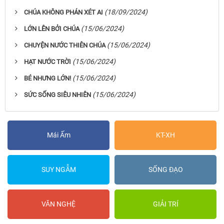
(18/09/2024)
CHÚA KHÔNG PHÁN XÉT AI
(15/06/2024)
LỚN LÊN BỞI CHÚA
(15/06/2024)
CHUYỆN NƯỚC THIÊN CHÚA
(15/06/2024)
HẠT NƯỚC TRỜI
(15/06/2024)
BÉ NHƯNG LỚN!
(15/06/2024)
SỨC SỐNG SIÊU NHIÊN
Mái Ấm
KT-XH
SUY NGẪM
SỐNG ĐẠO
VĂN NGHỆ
GIẢI TRÍ