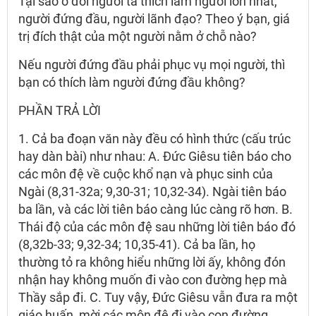
Tại sao ở đời người ta thích làm người lớn nhất,
người đứng đầu, người lãnh đạo? Theo ý bạn, giá
trị đích thật của một người nằm ở chỗ nào?
Nếu người đứng đầu phải phục vụ mọi người, thì
bạn có thích làm người đứng đầu không?
PHẦN TRẢ LỜI
1. Cả ba đoạn văn này đều có hình thức (cấu trúc
hay dàn bài) như nhau: A. Đức Giêsu tiên báo cho
các môn đệ về cuộc khổ nạn và phục sinh của
Ngài (8,31-32a; 9,30-31; 10,32-34). Ngài tiên báo
ba lần, và các lời tiên báo càng lúc càng rõ hơn. B.
Thái độ của các môn đệ sau những lời tiên báo đó
(8,32b-33; 9,32-34; 10,35-41). Cả ba lần, họ
thường tỏ ra không hiểu những lời ấy, không đón
nhận hay không muốn đi vào con đường hẹp mà
Thầy sắp đi. C. Tuy vậy, Đức Giêsu vẫn đưa ra một
giáo huấn, mời các môn đệ đi vào con đường