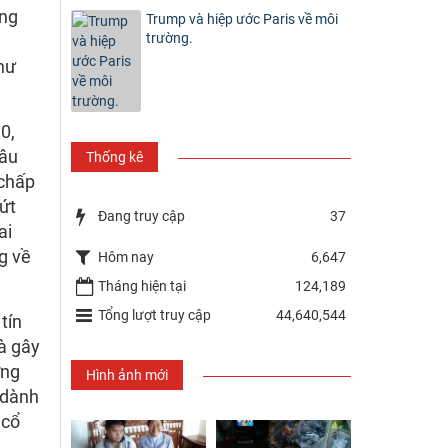
ông
Trump và hiệp ước Paris về môi
trường.
hư
0,
mâu
Thống kê
 chấp
dứt
Đang truy cập
37
ai
g về
Hôm nay
6,647
Tháng hiện tại
124,189
Tổng lượt truy cập
44,640,544
tín
là gây
ờng
Hình ảnh mới
 dành
 cổ