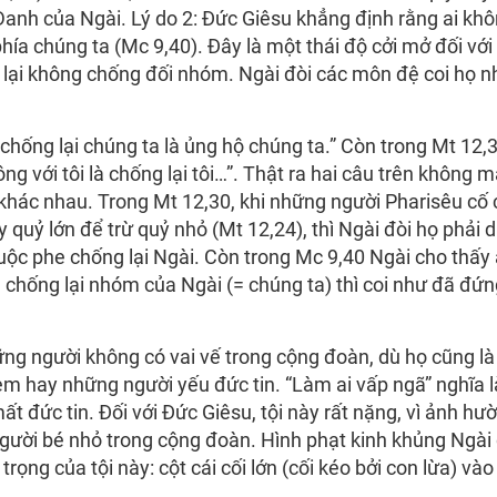
 Danh của Ngài. Lý do 2: Đức Giêsu khẳng định rằng ai kh
hía chúng ta (Mc 9,40). Đây là một thái độ cởi mở đối với
lại không chống đối nhóm. Ngài đòi các môn đệ coi họ n
 chống lại chúng ta là ủng hộ chúng ta.” Còn trong Mt 12,3
ông với tôi là chống lại tôi…”. Thật ra hai câu trên không 
 khác nhau. Trong Mt 12,30, khi những người Pharisêu cố
 quỷ lớn để trừ quỷ nhỏ (Mt 12,24), thì Ngài đòi họ phải 
uộc phe chống lại Ngài. Còn trong Mc 9,40 Ngài cho thấy 
chống lại nhóm của Ngài (= chúng ta) thì coi như đã đứn
ng người không có vai vế trong cộng đoàn, dù họ cũng là 
 em hay những người yếu đức tin. “Làm ai vấp ngã” nghĩa 
mất đức tin. Đối với Đức Giêsu, tội này rất nặng, vì ảnh hư
người bé nhỏ trong cộng đoàn. Hình phạt kinh khủng Ngài
ọng của tội này: cột cái cối lớn (cối kéo bởi con lừa) vào