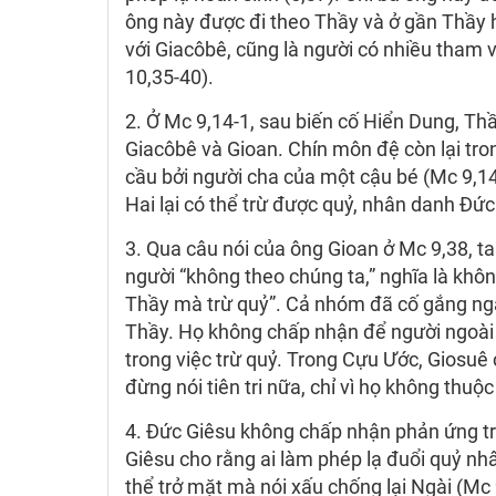
ông này được đi theo Thầy và ở gần Thầy 
với Giacôbê, cũng là người có nhiều tham v
10,35-40).
2. Ở Mc 9,14-1, sau biến cố Hiển Dung, Thầ
Giacôbê và Gioan. Chín môn đệ còn lại tr
cầu bởi người cha của một cậu bé (Mc 9,1
Hai lại có thể trừ được quỷ, nhân danh Đức
3. Qua câu nói của ông Gioan ở Mc 9,38, ta
người “không theo chúng ta,” nghĩa là kh
Thầy mà trừ quỷ”. Cả nhóm đã cố gắng ng
Thầy. Họ không chấp nhận để người ngoà
trong việc trừ quỷ. Trong Cựu Ước, Giosu
đừng nói tiên tri nữa, chỉ vì họ không thu
4. Đức Giêsu không chấp nhận phản ứng tr
Giêsu cho rằng ai làm phép lạ đuổi quỷ nh
thể trở mặt mà nói xấu chống lại Ngài (Mc