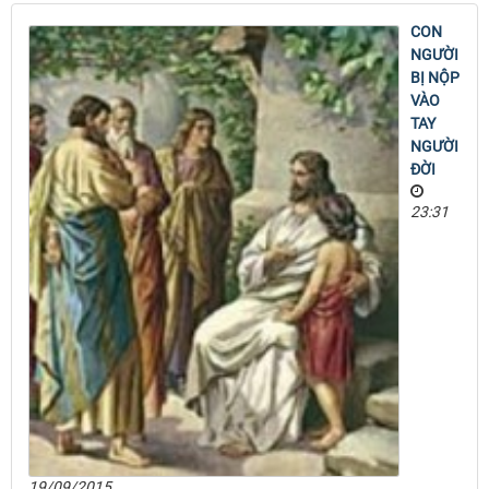
CON
NGƯỜI
BỊ NỘP
VÀO
TAY
NGƯỜI
ĐỜI
23:31
19/09/2015