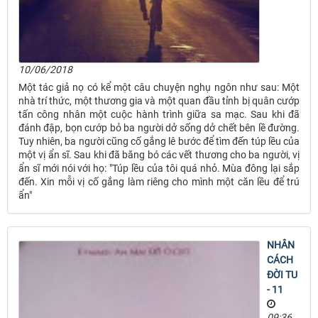
10/06/2018
Một tác giả nọ có kể một câu chuyện nghụ ngôn như sau: Một
nhà trí thức, một thương gia và một quan đầu tỉnh bị quân cướp
tấn công nhân một cuộc hành trình giữa sa mạc. Sau khi đã
đánh đập, bọn cướp bỏ ba người dở sống dở chết bên lề đường.
Tuy nhiên, ba người cũng cố gắng lê bước để tìm đến túp lều của
một vị ẩn sĩ. Sau khi đã băng bó các vết thương cho ba người, vị
ẩn sĩ mới nói với họ: "Túp lều của tôi quá nhỏ. Mùa đông lại sắp
đến. Xin mỗi vị cố gắng làm riêng cho mình một căn lều để trú
ẩn"
NHÂN
CÁCH
ĐỜI TU
- 11
09:36