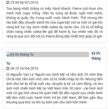
23:54 06/07/2016
Toa hạng nhất chẳng có mấy hành khách. Pierre Joli chọn cho
mình một cupe trống. Hắn hy vọng sẽ được ngồi một mình,
không ai quấy rầy trong suốt cuộc hành trình. Thế nhưng khi
tàu bắt đầu chuyển bánh thì cửa cupe bật mở và một cô gái tóc
vàng lịch sự, tay xách chiếc valise da, bước vào. Cô ta cố kiễng
chân nâng chiếc valise lên giá để hành lý, tuy nhiên việc đó rõ
ràng là quá sức đối với cô, Pierre đứng dậy nhiệt tình giúp cô gái.
Ký Ức
tháng
Tư
06:10 24/04/2016
(i) Nguyễn Vạn Lý: Người cựu binh Mỹ và tấm ảnh 33 năm Đây
chỉ là một tấm ảnh nhỏ, sờn cũ từ nhiều thập kỷ rồi. Nhưng tấm
ảnh nhỏ bé ấy kể lại một câu chuyện ly kỳ và cảm động, và ám
ảnh một chiến binh Mỹ tại Việt Nam trên 30 năm - cái hình ảnh
một cô gái nhỏ chưa hề quen biết đã dẫn người cựu chiến binh
Mỹ làm một cuộc hành trình trở lại Việt Nam, để hàn gắn đau
thương quá khứ và tìm sự bình yên cho tâm hồn mình.