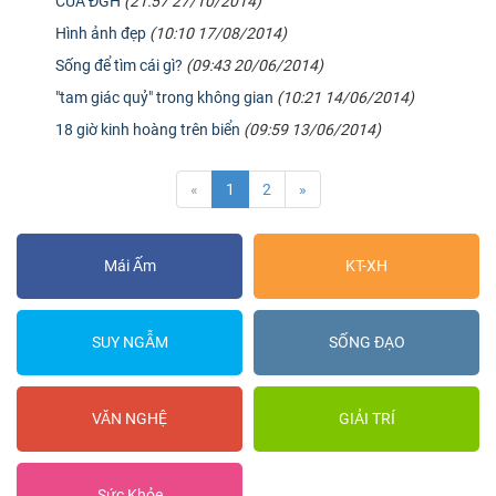
CỦA ĐGH
(21:57 27/10/2014)
Hình ảnh đẹp
(10:10 17/08/2014)
Sống để tìm cái gì?
(09:43 20/06/2014)
"tam giác quỷ" trong không gian
(10:21 14/06/2014)
18 giờ kinh hoàng trên biển
(09:59 13/06/2014)
«
1
2
»
Mái Ấm
KT-XH
SUY NGẪM
SỐNG ĐẠO
VĂN NGHỆ
GIẢI TRÍ
Sức Khỏe