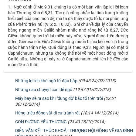
1.- Ngữ cảnh Ở Mc 9,31, chúng ta có một bản văn lặp lại lời loan
báo Thương Khó ở 8,31. Tác giả cũng nhắc lại tình trạng không
hiểu biết của các môn đệ, mà ta đã thấy được tỏ lộ nơi phản ứng
của Phêrô trên núi (9,5; x. 10,32). Ghi chú về địa lý của chuyến
băng ngang miền Galilê nhằm nhắc nhớ rằng kể từ 8,27, Đức
Giêsu không quay trở lại miền này nữa; Người đang trên đường
đi lên Giêrusalem. Đức Giêsu không muốn bị níu kéo vô ích trong
cuộc hành trình này. Quả đúng là theo 9,33, Người lại có mặt ở
Caphácnaum, nhưng ta không thể nói về một hoạt động mới ở
Galilê nữa. Những gì xảy ra ở Caphácnaum chỉ liên hệ đến các
môn đệ mà thôi.
Những lợi ích khó ngờ từ đậu bắp
(09:43 24/07/2015)
Những câu chuyện còn để ngỏ
(19:57 01/01/2015)
Máy bay sẽ ra sao khi "đụng độ" bão tố trên trời
(22:51
30/12/2014)
Hàng triệu động vật di cư tránh rét
(18:14 14/12/2014)
CON ĐƯỜNG YÊU THƯƠNG
(23:43 28/10/2014)
DIỄN VĂN KẾT THÚC KHOÁ I THƯỢNG HỘI ĐỒNG VỀ GIA ĐÌNH