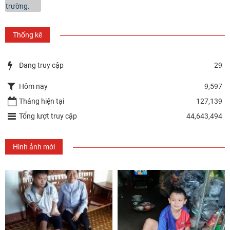
Thống kê
Đang truy cập
29
Hôm nay
9,597
Tháng hiện tại
127,139
Tổng lượt truy cập
44,643,494
Hình ảnh mới