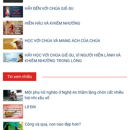
HÃY ĐẾN VỚI CHÚA GIÊ-SU
HIỀN HẬU VÀ KHIÊM NHƯỜNG
HỌC VỚI CHÚA VÀ MANG ÁCH CỦA CHÚA
HÃY HỌC VỚI CHÚA GIÊ-SU, VÌ NGƯỜI HIỀN LÀNH VÀ
KHIÊM NHƯỜNG TRONG LÒNG
Tin xem nhiều
Một phụ nữ nghèo ở Nghệ An thầm lặng chôn cất nhiều
hài nhi xấu số
Lẽ Đời .
Công và quạ, con nào đẹp hơn?