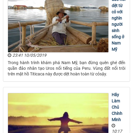
dệt từ
cỏ với
nghìn
người
sinh
sống ở
Nam
Mỹ
23:41 10/05/2019
Trong hành trình khám phá Nam Mỹ, bạn đừng quên ghé đến
quần đảo nhân tạo Uros nổi tiếng của Peru. Vùng đất nổi trôi
trên mặt hồ Titicaca này được dệt hoàn toàn từ cỏsậy.
Hãy
Làm
Chủ
Chính
Mình
10:17