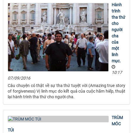
Hành
trình
tha thứ
cho
người
cha
của
một
linh
mục.
10:17
07/09/2016
Câu chuyện có thật về sự tha thứ tuyệt vời (Amazing true story
of forgiveness) Vị linh mục do kết quả của cuộc hãm hiếp, thuật
lại hành trình tha thứ cho người cha.
TRÙM
MÓC
TÚI