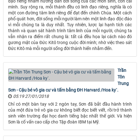
đạo riêng nhằm hướng dẫn đời sống của các môn sinh, con cái
mình. Suy rộng ra, mỗi thánh đều có linh đạo riêng, nghĩa là có
một con đường tâm linh riêng để đạt đến chính Chúa. Một cách
phổ quát hơn, đời sống mỗi người làm nên một linh đạo độc đáo
vì mỗi chúng ta là duy nhất. Tuy nhiên, lược lại hạnh tích các
thánh và quan sát hành trình tâm linh của mỗi người, chúng ta
vẫn nhận ra điểm rất chung là: tất cả đều họa lại cách nào đó
gương mặt của Đức Kitô trong cuộc đời mình; nhờ việc theo sát
Đức Kitô mà mỗi người sống đời thánh hiến nhắm đến.
Trần
Tôn
Trung
Sơn - Cậu bé vô gia cư và tấm bằng ĐH Harvard /Hoa ky`.
05:19 27/01/2018
Chỉ có một bàn tay với 2 ngón tay, Sơn đã bắt đầu hành trình
của một đứa trẻ vô gia cư không biết đọc biết viết, rồi trở thành
sinh viên trường đại học danh tiếng bậc nhất thế giới. Và hiện
Sơn là cố vấn cao cấp cho Tập đoàn IBM tại Mỹ.