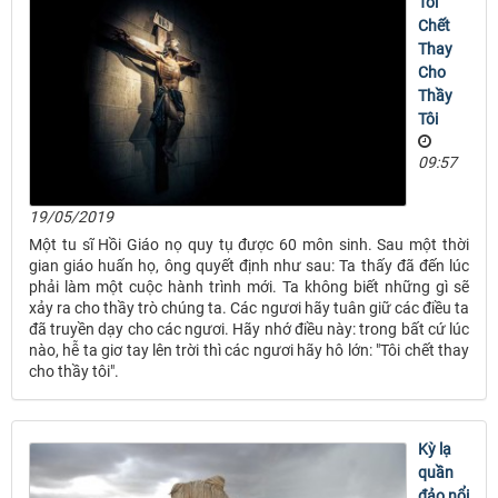
Tôi
Chết
Thay
Cho
Thầy
Tôi
09:57
19/05/2019
Một tu sĩ Hồi Giáo nọ quy tụ được 60 môn sinh. Sau một thời
gian giáo huấn họ, ông quyết định như sau: Ta thấy đã đến lúc
phải làm một cuộc hành trình mới. Ta không biết những gì sẽ
xảy ra cho thầy trò chúng ta. Các ngươi hãy tuân giữ các điều ta
đã truyền dạy cho các ngươi. Hãy nhớ điều này: trong bất cứ lúc
nào, hễ ta giơ tay lên trời thì các ngươi hãy hô lớn: "Tôi chết thay
cho thầy tôi".
Kỳ lạ
quần
đảo nổi