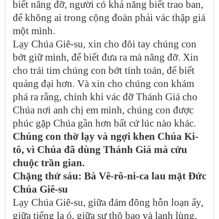
biết nâng đỡ, người có khả năng biết trao ban,
để không ai trong cộng đoàn phải vác thập giá
một mình.
Lạy Chúa Giê-su, xin cho đôi tay chúng con
bớt giữ mình, để biết đưa ra mà nâng đỡ. Xin
cho trái tim chúng con bớt tính toán, để biết
quảng đại hơn. Và xin cho chúng con khám
phá ra rằng, chính khi vác đỡ Thánh Giá cho
Chúa nơi anh chị em mình, chúng con được
phúc gặp Chúa gần hơn bất cứ lúc nào khác.
Chúng con thờ lạy và ngợi khen Chúa Ki-
tô, vì Chúa đã dùng Thánh Giá mà cứu
chuộc trần gian.
Chặng thứ sáu: Bà Vê-rô-ni-ca lau mặt Đức
Chúa Giê-su
Lạy Chúa Giê-su, giữa đám đông hỗn loạn ấy,
giữa tiếng la ó, giữa sự thô bạo và lạnh lùng,