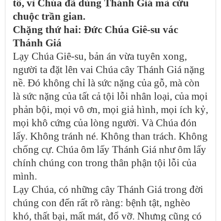
tô, vì Chúa đã dùng Thánh Giá mà cứu
chuộc trần gian.
Chặng thứ hai: Đức Chúa Giê-su vác
Thánh Giá
Lạy Chúa Giê-su, bản án vừa tuyên xong,
người ta đặt lên vai Chúa cây Thánh Giá nặng
nề. Đó không chỉ là sức nặng của gỗ, mà còn
là sức nặng của tất cả tội lỗi nhân loại, của mọi
phản bội, mọi vô ơn, mọi giả hình, mọi ích kỷ,
mọi khô cứng của lòng người. Và Chúa đón
lấy. Không tránh né. Không than trách. Không
chống cự. Chúa ôm lấy Thánh Giá như ôm lấy
chính chúng con trong thân phận tội lỗi của
mình.
Lạy Chúa, có những cây Thánh Giá trong đời
chúng con đến rất rõ ràng: bệnh tật, nghèo
khó, thất bại, mất mát, đổ vỡ. Nhưng cũng có