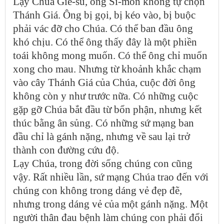
Lạy Chúa Giê-su, ông Si-mon không tự chọn
Thánh Giá. Ông bị gọi, bị kéo vào, bị buộc
phải vác đỡ cho Chúa. Có thể ban đầu ông
khó chịu. Có thể ông thấy đây là một phiền
toái không mong muốn. Có thể ông chỉ muốn
xong cho mau. Nhưng từ khoảnh khắc chạm
vào cây Thánh Giá của Chúa, cuộc đời ông
không còn y như trước nữa. Có những cuộc
gặp gỡ Chúa bắt đầu từ bổn phận, nhưng kết
thúc bằng ân sủng. Có những sứ mạng ban
đầu chỉ là gánh nặng, nhưng về sau lại trở
thành con đường cứu độ.
Lạy Chúa, trong đời sống chúng con cũng
vậy. Rất nhiều lần, sứ mạng Chúa trao đến với
chúng con không trong dáng vẻ đẹp đẽ,
nhưng trong dáng vẻ của một gánh nặng. Một
người thân đau bệnh làm chúng con phải đổi