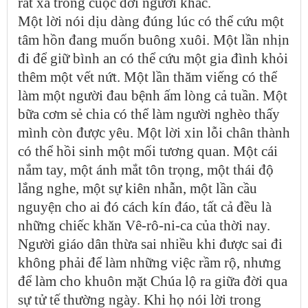
rất xa trong cuộc đời người khác.
Một lời nói dịu dàng đúng lúc có thể cứu một
tâm hồn đang muốn buông xuôi. Một lần nhịn
đi để giữ bình an có thể cứu một gia đình khỏi
thêm một vết nứt. Một lần thăm viếng có thể
làm một người đau bệnh ấm lòng cả tuần. Một
bữa cơm sẻ chia có thể làm người nghèo thấy
mình còn được yêu. Một lời xin lỗi chân thành
có thể hồi sinh một mối tương quan. Một cái
nắm tay, một ánh mắt tôn trọng, một thái độ
lắng nghe, một sự kiên nhẫn, một lần cầu
nguyện cho ai đó cách kín đáo, tất cả đều là
những chiếc khăn Vê-rô-ni-ca của thời nay.
Người giáo dân thừa sai nhiều khi được sai đi
không phải để làm những việc rầm rộ, nhưng
để làm cho khuôn mặt Chúa lộ ra giữa đời qua
sự tử tế thường ngày. Khi họ nói lời trong