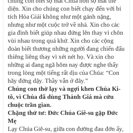
chúng con biết sợ mất Chúa hơn sợ mất thể
diện. Xin cho chúng con biết chạy đến với bí
tích Hòa Giải không như một gánh nặng,
nhưng như một cuộc trở về nhà. Xin cho các
gia đình biết giúp nhau đứng lên thay vì chôn
vùi nhau trong quá khứ. Xin cho các cộng
đoàn biết thương những người đang chiến đấu
thiêng liêng thay vì xét nét họ. Và xin cho
những ai đang ngã hôm nay được nghe thấy
trong lòng một tiếng rất dịu của Chúa: “Con
hãy đứng dậy. Thầy vẫn ở đây.”
Chúng con thờ lạy và ngợi khen Chúa Ki-
tô, vì Chúa đã dùng Thánh Giá mà cứu
chuộc trần gian.
Chặng thứ tư: Đức Chúa Giê-su gặp Đức
Mẹ
Lạy Chúa Giê-su, giữa con đường đau đớn ấy,