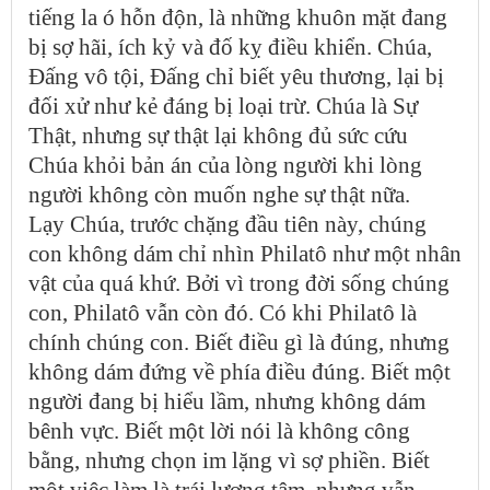
tiếng la ó hỗn độn, là những khuôn mặt đang
bị sợ hãi, ích kỷ và đố kỵ điều khiển. Chúa,
Đấng vô tội, Đấng chỉ biết yêu thương, lại bị
đối xử như kẻ đáng bị loại trừ. Chúa là Sự
Thật, nhưng sự thật lại không đủ sức cứu
Chúa khỏi bản án của lòng người khi lòng
người không còn muốn nghe sự thật nữa.
Lạy Chúa, trước chặng đầu tiên này, chúng
con không dám chỉ nhìn Philatô như một nhân
vật của quá khứ. Bởi vì trong đời sống chúng
con, Philatô vẫn còn đó. Có khi Philatô là
chính chúng con. Biết điều gì là đúng, nhưng
không dám đứng về phía điều đúng. Biết một
người đang bị hiểu lầm, nhưng không dám
bênh vực. Biết một lời nói là không công
bằng, nhưng chọn im lặng vì sợ phiền. Biết
một việc làm là trái lương tâm, nhưng vẫn