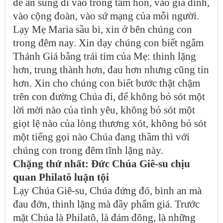
để ân sủng đi vào trong tâm hồn, vào gia đình,
vào cộng đoàn, vào sứ mạng của mỗi người.
Lạy Mẹ Maria sầu bi, xin ở bên chúng con
trong đêm nay. Xin dạy chúng con biết ngắm
Thánh Giá bằng trái tim của Mẹ: thinh lặng
hơn, trung thành hơn, đau hơn nhưng cũng tin
hơn. Xin cho chúng con biết bước thật chậm
trên con đường Chúa đi, để không bỏ sót một
lời mời nào của tình yêu, không bỏ sót một
giọt lệ nào của lòng thương xót, không bỏ sót
một tiếng gọi nào Chúa đang thầm thì với
chúng con trong đêm tĩnh lặng này.
Chặng thứ nhất: Đức Chúa Giê-su chịu
quan Philatô luận tội
Lạy Chúa Giê-su, Chúa đứng đó, bình an mà
đau đớn, thinh lặng mà đầy phẩm giá. Trước
mặt Chúa là Philatô, là đám đông, là những