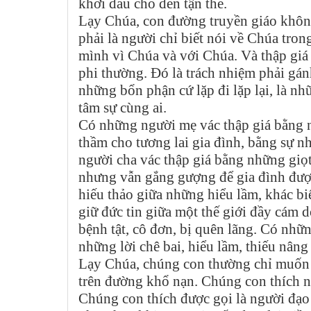
khởi đầu cho đến tận thế.
Lạy Chúa, con đường truyền giáo không 
phải là người chỉ biết nói về Chúa trong
mình vì Chúa và với Chúa. Và thập giá 
phi thường. Đó là trách nhiệm phải gán
những bổn phận cứ lặp đi lặp lại, là n
tâm sự cùng ai.
Có những người mẹ vác thập giá bằng 
thầm cho tương lai gia đình, bằng sự 
người cha vác thập giá bằng những giọ
nhưng vẫn gắng gượng để gia đình được
hiếu thảo giữa những hiểu lầm, khác biệ
giữ đức tin giữa một thế giới đầy cám d
bệnh tật, cô đơn, bị quên lãng. Có nhữ
những lời chê bai, hiểu lầm, thiếu nâng
Lạy Chúa, chúng con thường chỉ muốn t
trên đường khổ nạn. Chúng con thích n
Chúng con thích được gọi là người đạo 