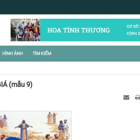
HÌNH ẢNH
TÌM KIẾM
Á (mẫu 9)