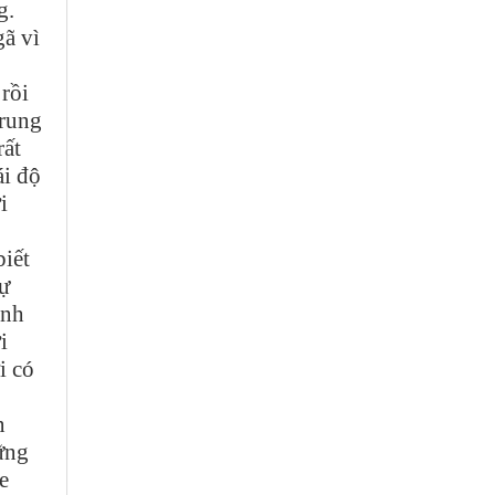
g.
gã vì
 rồi
trung
rất
ái độ
i
biết
ự
ình
i
i có
n
ững
e