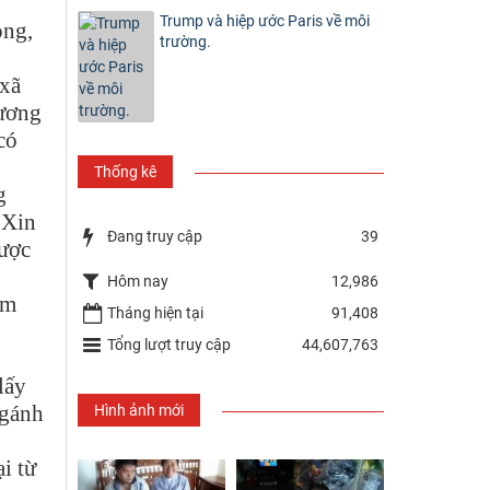
Trump và hiệp ước Paris về môi
òng,
trường.
 xã
lương
có
Thống kê
g
 Xin
Đang truy cập
39
được
Hôm nay
12,986
àm
Tháng hiện tại
91,408
Tổng lượt truy cập
44,607,763
lấy
 gánh
Hình ảnh mới
i từ