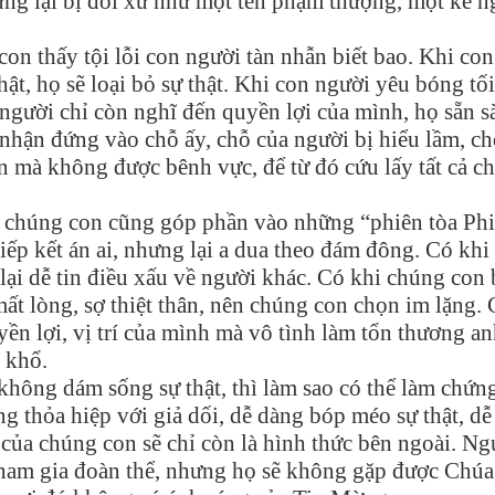
ưng lại bị đối xử như một tên phạm thượng, một kẻ 
on thấy tội lỗi con người tàn nhẫn biết bao. Khi con
t, họ sẽ loại bỏ sự thật. Khi con người yêu bóng tố
 người chỉ còn nghĩ đến quyền lợi của mình, họ sẵn s
nhận đứng vào chỗ ấy, chỗ của người bị hiểu lầm, ch
án mà không được bênh vực, để từ đó cứu lấy tất cả c
nh chúng con cũng góp phần vào những “phiên tòa Phi
iếp kết án ai, nhưng lại a dua theo đám đông. Có khi
i dễ tin điều xấu về người khác. Có khi chúng con 
mất lòng, sợ thiệt thân, nên chúng con chọn im lặng.
ền lợi, vị trí của mình mà vô tình làm tổn thương an
 khổ.
không dám sống sự thật, thì làm sao có thể làm chứn
 thỏa hiệp với giả dối, dễ dàng bóp méo sự thật, d
o của chúng con sẽ chỉ còn là hình thức bên ngoài. Ng
 tham gia đoàn thể, nhưng họ sẽ không gặp được Chúa