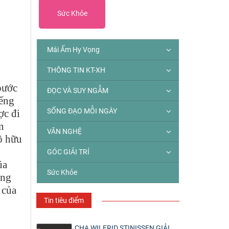
Sức Khỏe
Mái Ấm Hy Vọng
THÔNG TIN KT-XH
bước
ĐỌC VÀ SUY NGẪM
iếng
SỐNG ĐẠO MỖI NGÀY
ợc đi
n
VĂN NGHỆ
tô hữu
GÓC GIẢI TRÍ
úa
Sức Khỏe
ông
 của
Tin tiêu điểm
CHA WILFRID STINISSEN GIẢI