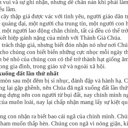
 vui và sự ghi nhận, nhưng dễ chán nản khi phải là
ểu lầm.
cây thập giá được vác với tình yêu, người giáo dân t
 quảng đại, một người cha trung tín, một người con 
 một người lao động chân chính, tất cả đều có thể trở
 kết hiệp gánh nặng của mình với Thánh Giá Chúa.
trách thập giá, nhưng biết đón nhận nó như nơi Chú
 cho chúng con biết biến những cực nhọc mỗi ngày t
h bé nhỏ của chúng con có thể trở thành hạt giống â
ng gia đình, trong giáo xứ và ngoài xã hội.
uống đất lần thứ nhất
mòn sau một đêm bị sỉ nhục, đánh đập và hành hạ. 
ng lại gập ghềnh, nên Chúa đã ngã xuống đất lần thứ
ng dựng nên con người từ bụi đất, nay chính mình n
ủa muôn loài, nay lại chấp nhận mang lấy sự kiệt qu
úng con nhận ra biết bao cái ngã của chính mình. Ch
 ham muốn thấp hèn. Chúng con ngã vì nóng giận, k