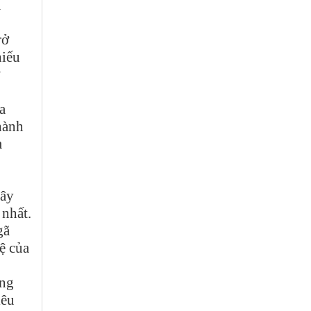
m
rở
hiếu
a
hành
m
Cây
 nhất.
gã
ệ của
úng
iêu