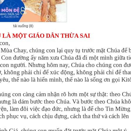
tải xuống (8)
 LÀ MỘT GIÁO DÂN THỪA SAI
con,
a Mùa Chay, chúng con lại quy tụ trước mặt Chúa để 
. Con đường ấy năm xưa Chúa đã đi một mình giữa t
của con người. Nhưng hôm nay, Chúa cho chúng con đư
, không phải chỉ để xúc động, không phải chỉ để tha
yêu, thế nào là hiến mình, thế nào là sống ơn gọi Ki
úng con càng cảm nhận rõ hơn một sự thật: theo Ch
nhưng là dám bước theo Chúa. Và bước theo Chúa kh
uyện, làm đôi việc đạo đức, nhưng là để cho Tin Mừng
h phục vụ, cách chịu đựng, cách tha thứ và cách lên
nh Giá, chúng con muốn đặt trước mặt Chúa một ý