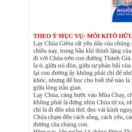
THEO Ý MỤC VỤ: MỖI KITÔ HỮU
Lạy Chúa Giêsu rất yêu dấu của chúng 
chiều nay, trong bầu khí thinh lặng củ
đi với Chúa trên con đường Thánh Giá
la ó, giữa roi đòn, giữa sự phản bội 
lại con đường ấy không phải chỉ để nhớ
khóc, nhưng để học cho biết thế nào là 
giữa lòng trần gian.
Lạy Chúa, càng bước vào Mùa Chay, ch
không phải là đứng nhìn Chúa từ xa, 
chỉ là đi đến nhà thờ, đọc vài kinh ng
Chúa chạm đến cách sống, cách yêu, các
đường của chúng con.
Hôm nay, khi ngắm 14 chặng Đàng Thá