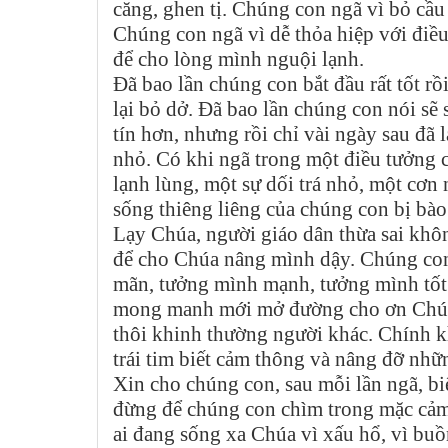
căng, ghen tị. Chúng con ngã vì bỏ cầu
Chúng con ngã vì dễ thỏa hiệp với điề
để cho lòng mình nguội lạnh.
Đã bao lần chúng con bắt đầu rất tốt rồ
lại bỏ dở. Đã bao lần chúng con nói sẽ 
tín hơn, nhưng rồi chỉ vài ngày sau đã 
nhỏ. Có khi ngã trong một điều tưởng c
lạnh lùng, một sự dối trá nhỏ, một cơn 
sống thiêng liêng của chúng con bị bào
Lạy Chúa, người giáo dân thừa sai khôn
để cho Chúa nâng mình dậy. Chúng con
mãn, tưởng mình mạnh, tưởng mình tốt
mong manh mới mở đường cho ơn Chúa 
thôi khinh thường người khác. Chính k
trái tim biết cảm thông và nâng đỡ nh
Xin cho chúng con, sau mỗi lần ngã, b
đừng để chúng con chìm trong mặc cảm,
ai đang sống xa Chúa vì xấu hổ, vì bu