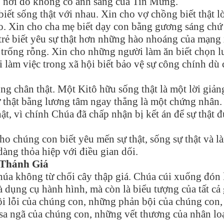
t, nơi đó không có ánh sáng của Tin Mừng.
iết sống thật với nhau. Xin cho vợ chồng biết thật l
ạo. Xin cho cha mẹ biết dạy con bằng gương sáng chứ
trẻ biết yêu sự thật hơn những hào nhoáng của mạng
 trống rỗng. Xin cho những người làm ăn biết chọn 
i làm việc trong xã hội biết bảo vệ sự công chính dù 
ng chân thật. Một Kitô hữu sống thật là một lời giản
ự thật bằng lương tâm ngay thẳng là một chứng nhân.
ật, vì chính Chúa đã chấp nhận bị kết án để sự thật 
ho chúng con biết yêu mến sự thật, sống sự thật và l
dàng thỏa hiệp với điều gian dối.
 Thánh Giá
húa không từ chối cây thập giá. Chúa cúi xuống đón 
à dụng cụ hành hình, mà còn là biểu tượng của tất cả
tội lỗi của chúng con, những phản bội của chúng con,
a ngã của chúng con, những vết thương của nhân loạ