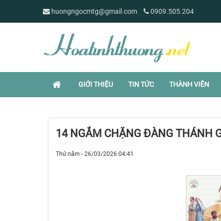
huongngocmtg@gmail.com
0909.505.204
GIỚI THIỆU
TIN TỨC
THÀNH VIÊN
14 NGẮM CHẶNG ĐÀNG THÁNH GI
Thứ năm - 26/03/2026 04:41