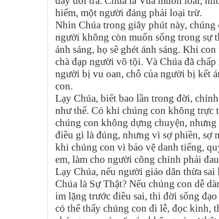
đầy dối trá. Chúa là Vua muôn loài, nh
hiểm, một người đáng phải loại trừ.
Nhìn Chúa trong giây phút này, chúng c
người không còn muốn sống trong sự thậ
ánh sáng, họ sẽ ghét ánh sáng. Khi con
chà đạp người vô tội. Và Chúa đã chấp 
người bị vu oan, chỗ của người bị kết 
con.
Lạy Chúa, biết bao lần trong đời, chí
như thế. Có khi chúng con không trực t
chúng con không dựng chuyện, nhưng lạ
điều gì là đúng, nhưng vì sợ phiền, sợ 
khi chúng con vì bảo vệ danh tiếng, quy
em, làm cho người công chính phải đau
Lạy Chúa, nếu người giáo dân thừa sai 
Chúa là Sự Thật? Nếu chúng con dễ dàng
im lặng trước điều sai, thì đời sống đạ
có thể thấy chúng con đi lễ, đọc kinh,