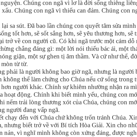
 nguyện. Chúng con ngã vì lơ là đời sống thiêng liên
u xấu. Chúng con ngã vì thiếu can đảm. Chúng con n
i lại sa sút. Đã bao lần chúng con quyết tâm sửa mình
sống tốt hơn, sẽ sốt sắng hơn, sẽ yêu thương hơn, sẽ 
lại trở về con người cũ. Có khi ngã trước một cám dỗ 
hừng chẳng đáng gì: một lời nói thiếu bác ái, một th
nóng giận, một sự ghen tị âm thầm. Và cứ như thế, đờ
 mòn từ từ.
g phải là người không bao giờ ngã, nhưng là người 
 không thể làm chứng cho Chúa nếu cứ sống trong t
 hơn người khác. Chính sự khiêm nhường nhận ra m
hoạt động. Chính khi biết mình yếu, chúng con mớ
hi nếm trải lòng thương xót của Chúa, chúng con mớ
ững người đang vấp ngã.
iết chạy đến với Chúa chứ không trốn tránh Chúa. Xi
 nhưng biết trở về với Bí tích Hòa Giải. Xin cho nh
ồn nản, vì nghĩ mình không còn xứng đáng, được ngh