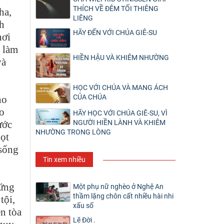
THÍCH VỀ ĐÊM TỐI THIÊNG
ha,
LIÊNG
nh
HÃY ĐẾN VỚI CHÚA GIÊ-SU
nơi
à làm
HIỀN HẬU VÀ KHIÊM NHƯỜNG
và
HỌC VỚI CHÚA VÀ MANG ÁCH
CỦA CHÚA
ho
o
HÃY HỌC VỚI CHÚA GIÊ-SU, VÌ
NGƯỜI HIỀN LÀNH VÀ KHIÊM
ước
NHƯỜNG TRONG LÒNG
iọt
 sống
Tin xem nhiều
đứng
Một phụ nữ nghèo ở Nghệ An
thầm lặng chôn cất nhiều hài nhi
tội,
xấu số
ên tòa
Lẽ Đời .