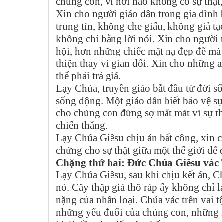
chúng con, vì nơi nào không có sự thậ
Xin cho người giáo dân trong gia đình b
trung tín, không che giấu, không giả t
không chỉ bằng lời nói. Xin cho người 
hội, hơn những chiếc mặt nạ đẹp đẽ mà
thiện thay vì gian dối. Xin cho những a
thể phải trả giá.
Lạy Chúa, truyền giáo bắt đầu từ đời số
sống động. Một giáo dân biết bảo vệ s
cho chúng con đừng sợ mất mát vì sự th
chiến thắng.
Lạy Chúa Giêsu chịu án bất công, xin c
chứng cho sự thật giữa một thế giới dễ 
Chặng thứ hai: Đức Chúa Giêsu vác
Lạy Chúa Giêsu, sau khi chịu kết án, C
nó. Cây thập giá thô ráp ấy không chỉ l
nặng của nhân loại. Chúa vác trên vai 
những yếu đuối của chúng con, những s