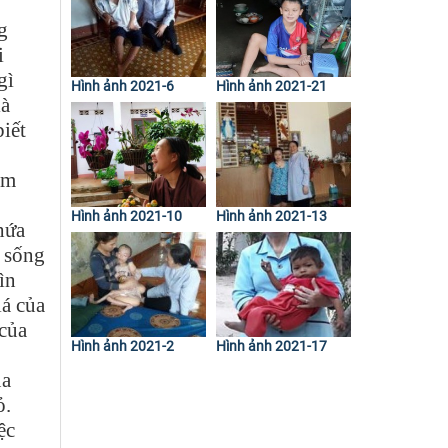
g
i
gì
Hình ảnh 2021-6
Hình ảnh 2021-21
là
biết
âm
Hình ảnh 2021-10
Hình ảnh 2021-13
hứa
 sống
ìn
iá của
 của
Hình ảnh 2021-2
Hình ảnh 2021-17
úa
ỏ.
ệc