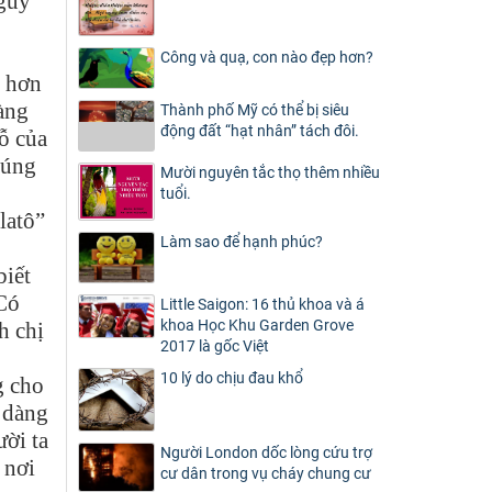
nguy
Công và quạ, con nào đẹp hơn?
i hơn
àng
Thành phố Mỹ có thể bị siêu
động đất “hạt nhân” tách đôi.
ỗ của
húng
Mười nguyên tắc thọ thêm nhiều
tuổi.
latô”
Làm sao để hạnh phúc?
biết
 Có
Little Saigon: 16 thủ khoa và á
khoa Học Khu Garden Grove
h chị
2017 là gốc Việt
10 lý do chịu đau khổ
g cho
ễ dàng
ười ta
Người London dốc lòng cứu trợ
 nơi
cư dân trong vụ cháy chung cư