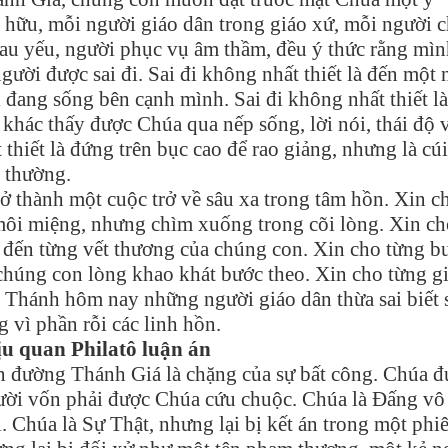
 hữu, mỗi người giáo dân trong giáo xứ, mỗi người c
đau yếu, người phục vụ âm thầm, đều ý thức rằng mì
gười được sai đi. Sai đi không nhất thiết là đến một 
i đang sống bên cạnh mình. Sai đi không nhất thiết l
 khác thấy được Chúa qua nếp sống, lời nói, thái độ 
 thiết là đứng trên bục cao để rao giảng, nhưng là cúi
 thường.
ở thành một cuộc trở về sâu xa trong tâm hồn. Xin c
môi miệng, nhưng chìm xuống trong cõi lòng. Xin ch
đến từng vết thương của chúng con. Xin cho từng b
chúng con lòng khao khát bước theo. Xin cho từng g
 Thánh hôm nay những người giáo dân thừa sai biết
 vì phần rỗi các linh hồn.
u quan Philatô luận án
n đường Thánh Giá là chặng của sự bất công. Chúa 
gười vốn phải được Chúa cứu chuộc. Chúa là Đấng vô 
. Chúa là Sự Thật, nhưng lại bị kết án trong một phi