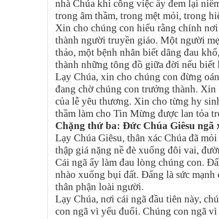
nhà Chúa khi công việc ấy đem lại niềm
trong âm thầm, trong mệt mỏi, trong hi
Xin cho chúng con hiểu rằng chính nơi 
thành người truyền giáo. Một người mẹ
thảo, một bệnh nhân biết dâng đau khổ,
thành những tông đồ giữa đời nếu biết
Lạy Chúa, xin cho chúng con đừng oán 
đang chờ chúng con trưởng thành. Xin
của lễ yêu thương. Xin cho từng hy sin
thầm làm cho Tin Mừng được lan tỏa tro
Chặng thứ ba: Đức Chúa Giêsu ngã x
Lạy Chúa Giêsu, thân xác Chúa đã mỏi 
thập giá nặng nề đè xuống đôi vai, đườ
Cái ngã ấy làm đau lòng chúng con. Đấ
nhào xuống bụi đất. Đấng là sức mạnh c
thân phận loài người.
Lạy Chúa, nơi cái ngã đầu tiên này, ch
con ngã vì yếu đuối. Chúng con ngã vì