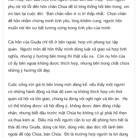
phụ nữ tội lỗi đến hôn chân Chúa để tỏ lòng thống hối bên trong, xin
ơn làm lại cuộc đời. Bàn chân nằm ở vị trí thấp nhất. Chọn chân
để hôn nhằm chứng minh tình yêu, lòng khiêm cung, người hôn
muốn nói lên sự bất tương xứng trong tình yêu của mình.
Cái hôn của Giuđa chỉ tốt ở bên ngoài, hợp với phong tục tập
quán. Người môn đệ hôn thầy mình đúng luật xã giao và hợp tình
nghĩa, nhưng ý hướng bên trong thì thật xấu xa. Còn nụ hôn của
cô ấy bên ngoài không được thích hợp, nhưng bên trong chất chứa
những ý hướng tốt đẹp.
Cuộc sống với giá trị bên trong mới đáng kể: nếu thấy một người
có những hành động và thái độ xem ra không thích hợp với thói
quen xã hội và tôn giáo, chúng ta đừng vội nghi ngờ và lên án. Họ
có thể không được xã hội đồng ý, không được đám đông chấp
nhận, nhưng biết đâu trước mặt Chúa họ không có gì phải hổ thẹn
và thua kém ai. Điều mà mỗi người cần lo sợ đề phòng hơn hết là
thái độ như Giuđa, dùng cái hôn, dùng việc đạo đức tốt lành bên
ngoài để nộp Chúa, bán Chúa. Đó là trường hợp người ta lợi dụng