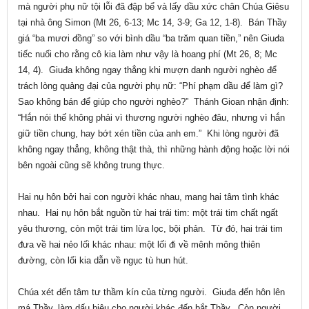
mà người phụ nữ tội lỗi đã đập bể và lấy dầu xức chân Chúa Giêsu
tại nhà ông Simon (Mt 26, 6-13; Mc 14, 3-9; Ga 12, 1-8). Bán Thầy
giá “ba mươi đồng” so với bình dầu “ba trăm quan tiền,” nên Giuđa
tiếc nuối cho rằng cô kia làm như vậy là hoang phí (Mt 26, 8; Mc
14, 4). Giuđa không ngay thẳng khi mượn danh người nghèo để
trách lòng quảng đại của người phụ nữ: “Phí phạm dầu để làm gì?
Sao không bán để giúp cho người nghèo?” Thánh Gioan nhận định:
“Hắn nói thế không phải vì thương người nghèo đâu, nhưng vì hắn
giữ tiền chung, hay bớt xén tiền của anh em.” Khi lòng người đã
không ngay thẳng, không thật thà, thì những hành động hoặc lời nói
bên ngoài cũng sẽ không trung thực.
Hai nụ hôn bởi hai con người khác nhau, mang hai tâm tình khác
nhau. Hai nụ hôn bắt nguồn từ hai trái tim: một trái tim chất ngất
yêu thương, còn một trái tim lừa lọc, bội phản. Từ đó, hai trái tim
đưa về hai nẻo lối khác nhau: một lối đi về mênh mông thiên
đường, còn lối kia dẫn về ngục tù hun hút.
Chúa xét đến tâm tư thầm kín của từng người. Giuđa đến hôn lên
má Thầy, làm dấu hiệu cho người khác đến bắt Thầy. Còn người