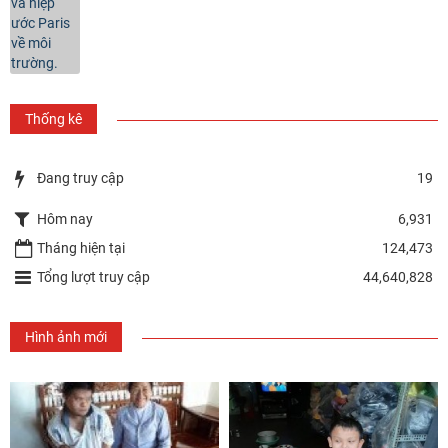
Thống kê
Đang truy cập
19
Hôm nay
6,931
Tháng hiện tại
124,473
Tổng lượt truy cập
44,640,828
Hình ảnh mới