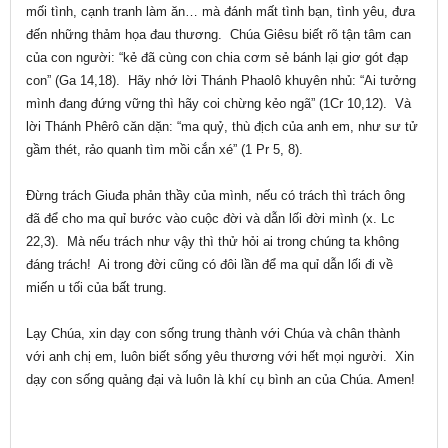
mối tình, cạnh tranh làm ăn… mà đánh mất tình bạn, tình yêu, đưa
đến những thảm họa đau thương. Chúa Giêsu biết rõ tận tâm can
của con người: “kẻ đã cùng con chia cơm sẻ bánh lại giơ gót đạp
con” (Ga 14,18). Hãy nhớ lời Thánh Phaolô khuyên nhủ: “Ai tưởng
mình đang đứng vững thì hãy coi chừng kẻo ngã” (1Cr 10,12). Và
lời Thánh Phêrô căn dặn: “ma quỷ, thù địch của anh em, như sư tử
gầm thét, rảo quanh tìm mồi cắn xé” (1 Pr 5, 8).
Đừng trách Giuđa phản thầy của mình, nếu có trách thì trách ông
đã để cho ma quỉ bước vào cuộc đời và dẫn lối đời mình (x. Lc
22,3). Mà nếu trách như vậy thì thử hỏi ai trong chúng ta không
đáng trách! Ai trong đời cũng có đôi lần để ma quỉ dẫn lối đi về
miến u tối của bất trung.
Lạy Chúa, xin dạy con sống trung thành với Chúa và chân thành
với anh chị em, luôn biết sống yêu thương với hết mọi người. Xin
dạy con sống quảng đại và luôn là khí cụ bình an của Chúa. Amen!