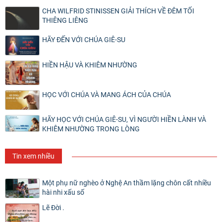
CHA WILFRID STINISSEN GIẢI THÍCH VỀ ĐÊM TỐI
THIÊNG LIÊNG
HÃY ĐẾN VỚI CHÚA GIÊ-SU
HIỀN HẬU VÀ KHIÊM NHƯỜNG
HỌC VỚI CHÚA VÀ MANG ÁCH CỦA CHÚA
HÃY HỌC VỚI CHÚA GIÊ-SU, VÌ NGƯỜI HIỀN LÀNH VÀ
KHIÊM NHƯỜNG TRONG LÒNG
Tin xem nhiều
Một phụ nữ nghèo ở Nghệ An thầm lặng chôn cất nhiều
hài nhi xấu số
Lẽ Đời .