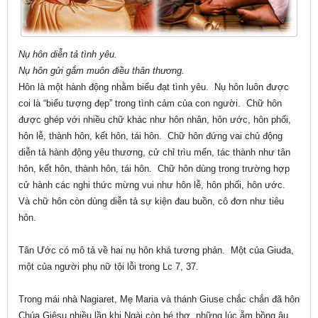
Nụ hôn diễn tả tình yêu.
Nụ hôn gửi gắm muôn điều thân thương.
Hôn là một hành động nhằm biểu đạt tình yêu. Nụ hôn luôn được
coi là “biểu tượng đẹp” trong tình cảm của con người. Chữ hôn
được ghép với nhiều chữ khác như hôn nhân, hôn ước, hôn phối,
hôn lễ, thành hôn, kết hôn, tái hôn. Chữ hôn đứng vai chủ động
diễn tả hành động yêu thương, cử chỉ trìu mến, tác thành như tân
hôn, kết hôn, thành hôn, tái hôn. Chữ hôn dùng trong trường hợp
cử hành các nghi thức mừng vui như hôn lễ, hôn phối, hôn ước.
Và chữ hôn còn dùng diễn tả sự kiện đau buồn, cô đơn như tiêu
hôn.
Tân Ước có mô tả về hai nụ hôn khá tương phản. Một của Giuđa,
một của người phụ nữ tội lỗi trong Lc 7, 37.
Trong mái nhà Nagiaret, Mẹ Maria và thánh Giuse chắc chắn đã hôn
Chúa Giêsu nhiều lần khi Ngài còn bé thơ, những lúc ẵm bồng âu