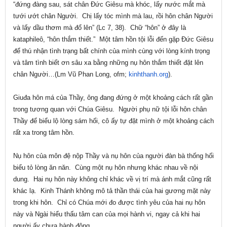
“đứng đàng sau, sát chân Đức Giêsu mà khóc, lấy nước mắt mà
tưới ướt chân Người. Chị lấy tóc mình mà lau, rồi hôn chân Người
và lấy dầu thơm mà đổ lên” (Lc 7, 38). Chữ “hôn” ở đây là
kataphileô, “hôn thắm thiết.” Một tâm hồn tội lỗi đến gặp Đức Giêsu
để thú nhận tình trạng bất chính của mình cùng với lòng kính trọng
và tâm tình biết ơn sâu xa bằng những nụ hôn thắm thiết đặt lên
chân Người…(Lm Vũ Phan Long, ofm;
kinhthanh.org
).
Giuđa hôn má của Thầy, ông đang đứng ở một khoảng cách rất gần
trong tương quan với Chúa Giêsu. Người phụ nữ tội lỗi hôn chân
Thầy để biểu lộ lòng sám hối, cô ấy tự đặt mình ở một khoảng cách
rất xa trong tâm hồn.
Nụ hôn của môn đệ nộp Thầy và nụ hôn của người đàn bà thống hối
biểu tỏ lòng ăn năn. Cùng một nụ hôn nhưng khác nhau về nội
dung. Hai nụ hôn này không chỉ khác về vị trí mà ánh mắt cũng rất
khác lạ. Kinh Thánh không mô tả thần thái của hai gương mặt này
trong khi hôn. Chỉ có Chúa mới đo được tình yêu của hai nụ hôn
này và Ngài hiểu thấu tâm can của mọi hành vi, ngay cả khi hai
người ấy chưa hành động.