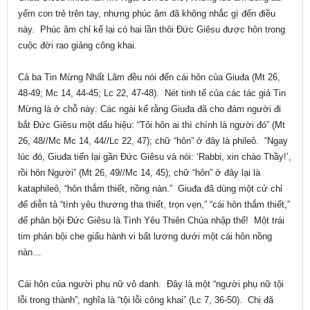
yếm con trẻ trên tay, nhưng phúc âm đã không nhắc gì đến điều
này. Phúc âm chỉ kể lại có hai lần thôi Đức Giêsu được hôn trong
cuộc đời rao giảng công khai.
Cả ba Tin Mừng Nhất Lãm đều nói đến cái hôn của Giuđa (Mt 26,
48-49; Mc 14, 44-45; Lc 22, 47-48). Nét tinh tế của các tác giả Tin
Mừng là ở chỗ này: Các ngài kể rằng Giuđa đã cho đám người đi
bắt Đức Giêsu một dấu hiệu: “Tôi hôn ai thì chính là người đó” (Mt
26, 48//Mc Mc 14, 44//Lc 22, 47); chữ “hôn” ở đây là phileô. “Ngay
lúc đó, Giuđa tiến lại gần Đức Giêsu và nói: ‘Rabbi, xin chào Thầy!’,
rồi hôn Người” (Mt 26, 49//Mc 14, 45); chữ “hôn” ở đây lại là
kataphileô, “hôn thắm thiết, nồng nàn.” Giuđa đã dùng một cử chỉ
để diễn tả “tình yêu thương tha thiết, trọn vẹn,” “cái hôn thắm thiết,”
để phản bội Đức Giêsu là Tình Yêu Thiên Chúa nhập thể! Một trái
tim phản bội che giấu hành vi bất lương dưới một cái hôn nồng
nàn…
Cái hôn của người phụ nữ vô danh. Đây là một “người phụ nữ tội
lỗi trong thành”, nghĩa là “tội lỗi công khai” (Lc 7, 36-50). Chị đã