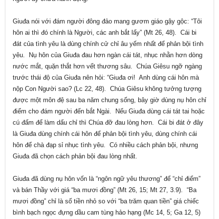
Giuđa nói với đám người đông đảo mang gươm giáo gậy gộc: “Tôi
hôn ai thì đó chính là Người, các anh bắt lấy” (Mt 26, 48). Cái bi
đát của tình yêu là dùng chính cử chỉ âu yếm nhất để phản bội tình
yêu. Nụ hôn của Giuđa đau hơn ngàn cái tát, nhục nhằn hơn dòng
nước mắt, quặn thắt hơn vết thương sâu. Chúa Giêsu ngỡ ngàng
trước thái độ của Giuđa nên hỏi: “Giuđa ơi! Anh dùng cái hôn mà
nộp Con Người sao? (Lc 22, 48). Chúa Giêsu không tưởng tượng
được một môn đệ sau ba năm chung sống, bây giờ dùng nụ hôn chỉ
điểm cho đám người đến bắt Ngài. Nếu Giuđa dùng cái tát tai hoặc
cú đấm để làm dấu chỉ thì Chúa đỡ đau lòng hơn. Cái bi đát ở đây
là Giuđa dùng chính cái hôn để phản bội tình yêu, dùng chính cái
hôn để chà đạp sỉ nhục tình yêu. Có nhiều cách phản bội, nhưng
Giuđa đã chọn cách phản bội đau lòng nhất.
Giuđa đã dùng nụ hôn vốn là “ngôn ngữ yêu thương” để “chỉ điểm”
và bán Thầy với giá “ba mươi đồng” (Mt 26, 15; Mt 27, 3.9). “Ba
mươi đồng” chỉ là số tiền nhỏ so với “ba trăm quan tiền” giá chiếc
bình bạch ngọc đựng dầu cam tùng hảo hạng (Mc 14, 5; Ga 12, 5)