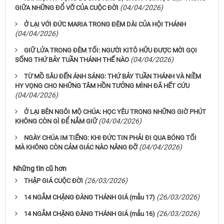
(04/04/2026)
GIỮA NHỮNG ĐỔ VỠ CỦA CUỘC ĐỜI
Ở LẠI VỚI ĐỨC MARIA TRONG ĐÊM DÀI CỦA HỘI THÁNH
(04/04/2026)
GIỮ LỬA TRONG ĐÊM TỐI: NGƯỜI KITÔ HỮU ĐƯỢC MỜI GỌI
(04/04/2026)
SỐNG THỨ BẢY TUẦN THÁNH THẾ NÀO
TỪ MỒ SÂU ĐẾN ÁNH SÁNG: THỨ BẢY TUẦN THÁNH VÀ NIỀM
HY VỌNG CHO NHỮNG TÂM HỒN TƯỞNG MÌNH ĐÃ HẾT CỨU
(04/04/2026)
Ở LẠI BÊN NGÔI MỘ CHÚA: HỌC YÊU TRONG NHỮNG GIỜ PHÚT
(04/04/2026)
KHÔNG CÒN GÌ ĐỂ NẮM GIỮ
NGÀY CHÚA IM TIẾNG: KHI ĐỨC TIN PHẢI ĐI QUA BÓNG TỐI
(04/04/2026)
MÀ KHÔNG CÒN CẢM GIÁC NÀO NÂNG ĐỠ
Những tin cũ hơn
(26/03/2026)
THẬP GIÁ CUỘC ĐỜI
(26/03/2026)
14 NGẮM CHẶNG ĐÀNG THÁNH GIÁ (mẫu 17)
(26/03/2026)
14 NGẮM CHẶNG ĐÀNG THÁNH GIÁ (mẫu 16)