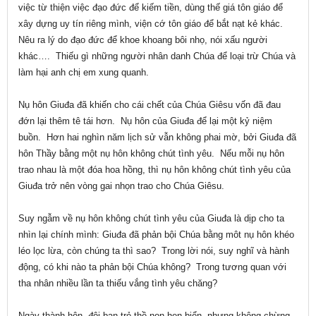
việc từ thiện việc đạo đức để kiếm tiền, dùng thế giá tôn giáo để
xây dựng uy tín riêng mình, viện cớ tôn giáo để bắt nạt kẻ khác.
Nêu ra lý do đạo đức để khoe khoang bôi nhọ, nói xấu người
khác…. Thiếu gì những người nhân danh Chúa để loại trừ Chúa và
làm hại anh chị em xung quanh.
Nụ hôn Giuđa đã khiến cho cái chết của Chúa Giêsu vốn đã đau
đớn lại thêm tê tái hơn. Nụ hôn của Giuđa để lại một kỷ niệm
buồn. Hơn hai nghìn năm lịch sử vẫn không phai mờ, bởi Giuđa đã
hôn Thầy bằng một nụ hôn không chút tình yêu. Nếu mỗi nụ hôn
trao nhau là một đóa hoa hồng, thì nụ hôn không chút tình yêu của
Giuđa trở nên vòng gai nhọn trao cho Chúa Giêsu.
Suy ngẫm về nụ hôn không chút tình yêu của Giuđa là dịp cho ta
nhìn lại chính mình: Giuđa đã phản bội Chúa bằng môt nụ hôn khéo
léo lọc lừa, còn chúng ta thì sao? Trong lời nói, suy nghĩ và hành
động, có khi nào ta phản bội Chúa không? Trong tương quan với
tha nhân nhiều lần ta thiếu vắng tình yêu chăng?
Ngày thành hôn, đôi bạn trẻ thề non hẹn biển, nhưng không chừng