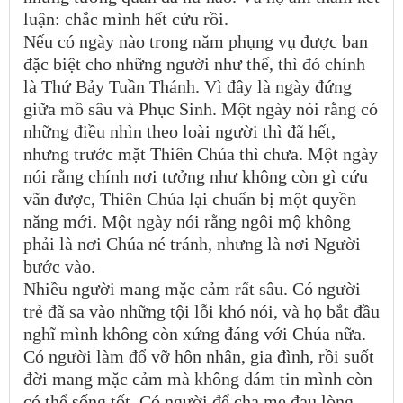
luận: chắc mình hết cứu rồi.
Nếu có ngày nào trong năm phụng vụ được ban
đặc biệt cho những người như thế, thì đó chính
là Thứ Bảy Tuần Thánh. Vì đây là ngày đứng
giữa mồ sâu và Phục Sinh. Một ngày nói rằng có
những điều nhìn theo loài người thì đã hết,
nhưng trước mặt Thiên Chúa thì chưa. Một ngày
nói rằng chính nơi tưởng như không còn gì cứu
vãn được, Thiên Chúa lại chuẩn bị một quyền
năng mới. Một ngày nói rằng ngôi mộ không
phải là nơi Chúa né tránh, nhưng là nơi Người
bước vào.
Nhiều người mang mặc cảm rất sâu. Có người
trẻ đã sa vào những tội lỗi khó nói, và họ bắt đầu
nghĩ mình không còn xứng đáng với Chúa nữa.
Có người làm đổ vỡ hôn nhân, gia đình, rồi suốt
đời mang mặc cảm mà không dám tin mình còn
có thể sống tốt. Có người để cha mẹ đau lòng