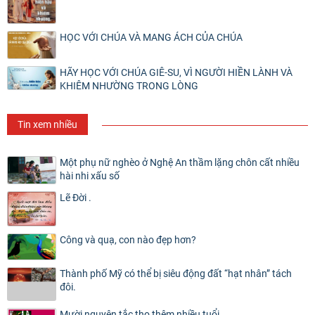
HỌC VỚI CHÚA VÀ MANG ÁCH CỦA CHÚA
HÃY HỌC VỚI CHÚA GIÊ-SU, VÌ NGƯỜI HIỀN LÀNH VÀ
KHIÊM NHƯỜNG TRONG LÒNG
Tin xem nhiều
Một phụ nữ nghèo ở Nghệ An thầm lặng chôn cất nhiều
hài nhi xấu số
Lẽ Đời .
Công và quạ, con nào đẹp hơn?
Thành phố Mỹ có thể bị siêu động đất “hạt nhân” tách
đôi.
Mười nguyên tắc thọ thêm nhiều tuổi.