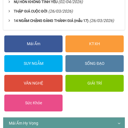
(02/04/2026)
NỤ HÔN KHÔNG TÌNH YÊU
(26/03/2026)
THẬP GIÁ CUỘC ĐỜI
(26/03/2026)
14 NGẮM CHẶNG ĐÀNG THÁNH GIÁ (mẫu 17)
Mái Ấm
KT-XH
SUY NGẪM
SỐNG ĐẠO
VĂN NGHỆ
GIẢI TRÍ
Sức Khỏe
Mái Ấm Hy Vọng