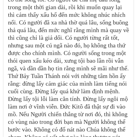
trong một thời gian dài, rồi khi muốn quay lại
thì cảm thấy xấu hổ đến mức không nhúc nhích
nổi. Có người đã xa nhà thờ quá lâu, sống buông
thả quá lâu, đến mức nghĩ rằng mình mà quay về
thì cũng chỉ là giả dối. Có người từng rất tốt,
nhưng sau một cú ngã nào đó, họ không tha thứ
được cho chính mình. Có người sống trong một
thói quen xấu kéo dài, xưng tội bao lần rồi vẫn
ngã, và dần dần họ tin rằng mình sẽ mãi như thế.
Thứ Bảy Tuần Thánh nói với những tâm hồn ấy
rằng: đừng lấy cảm giác của mình làm tiếng nói
cuối cùng. Đừng lấy quá khứ làm định mệnh.
Đừng lấy tội lỗi làm căn tính. Đừng lấy ngôi mộ
làm nơi ở vĩnh viễn. Đức Kitô đã thật sự đi vào
mồ. Nếu Người chiến thắng từ nơi đó, thì không
có vùng nào trong đời bạn mà Người không thể
bước vào. Không có đổ nát nào Chúa không thể
chạm. Không có vết nhơ nào lòng thương xót