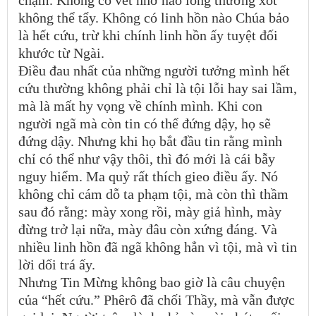
không thể tẩy. Không có linh hồn nào Chúa bảo
là hết cứu, trừ khi chính linh hồn ấy tuyệt đối
khước từ Ngài.
Điều đau nhất của những người tưởng mình hết
cứu thường không phải chỉ là tội lỗi hay sai lầm,
mà là mất hy vọng về chính mình. Khi con
người ngã mà còn tin có thể đứng dậy, họ sẽ
đứng dậy. Nhưng khi họ bắt đầu tin rằng mình
chỉ có thể như vậy thôi, thì đó mới là cái bẫy
nguy hiểm. Ma quỷ rất thích gieo điều ấy. Nó
không chỉ cám dỗ ta phạm tội, mà còn thì thầm
sau đó rằng: mày xong rồi, mày giả hình, mày
đừng trở lại nữa, mày đâu còn xứng đáng. Và
nhiều linh hồn đã ngã không hẳn vì tội, mà vì tin
lời dối trá ấy.
Nhưng Tin Mừng không bao giờ là câu chuyện
của “hết cứu.” Phêrô đã chối Thầy, mà vẫn được