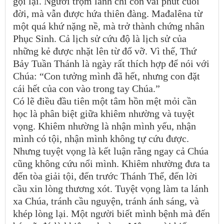
gọi lại. Người trộm lành chỉ còn vài phút cuối
đời, mà vẫn được hứa thiên đàng. Mađalêna từ
một quá khứ nặng nề, mà trở thành chứng nhân
Phục Sinh. Cả lịch sử cứu độ là lịch sử của
những kẻ được nhặt lên từ đổ vỡ. Vì thế, Thứ
Bảy Tuần Thánh là ngày rất thích hợp để nói với
Chúa: “Con tưởng mình đã hết, nhưng con đặt
cái hết của con vào trong tay Chúa.”
Có lẽ điều đầu tiên một tâm hồn mệt mỏi cần
học là phân biệt giữa khiêm nhường và tuyệt
vọng. Khiêm nhường là nhận mình yếu, nhận
mình có tội, nhận mình không tự cứu được.
Nhưng tuyệt vọng là kết luận rằng ngay cả Chúa
cũng không cứu nổi mình. Khiêm nhường đưa ta
đến tòa giải tội, đến trước Thánh Thể, đến lời
cầu xin lòng thương xót. Tuyệt vọng làm ta lánh
xa Chúa, tránh cầu nguyện, tránh ánh sáng, và
khép lòng lại. Một người biết mình bệnh mà đến