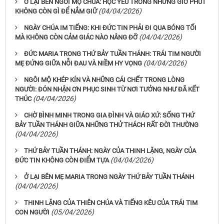
Ở LẠI BÊN NGÔI MỘ CHÚA: HỌC YÊU TRONG NHỮNG GIỜ PHÚT
(04/04/2026)
KHÔNG CÒN GÌ ĐỂ NẮM GIỮ
NGÀY CHÚA IM TIẾNG: KHI ĐỨC TIN PHẢI ĐI QUA BÓNG TỐI
(04/04/2026)
MÀ KHÔNG CÒN CẢM GIÁC NÀO NÂNG ĐỠ
ĐỨC MARIA TRONG THỨ BẢY TUẦN THÁNH: TRÁI TIM NGƯỜI
(04/04/2026)
MẸ ĐỨNG GIỮA NỖI ĐAU VÀ NIỀM HY VỌNG
NGÔI MỘ KHÉP KÍN VÀ NHỮNG CÁI CHẾT TRONG LÒNG
NGƯỜI: ĐÓN NHẬN ƠN PHỤC SINH TỪ NƠI TƯỞNG NHƯ ĐÃ KẾT
(04/04/2026)
THÚC
CHỜ BÌNH MINH TRONG GIA ĐÌNH VÀ GIÁO XỨ: SỐNG THỨ
BẢY TUẦN THÁNH GIỮA NHỮNG THỬ THÁCH RẤT ĐỜI THƯỜNG
(04/04/2026)
THỨ BẢY TUẦN THÁNH: NGÀY CỦA THINH LẶNG, NGÀY CỦA
(04/04/2026)
ĐỨC TIN KHÔNG CÒN ĐIỂM TỰA
Ở LẠI BÊN MẸ MARIA TRONG NGÀY THỨ BẢY TUẦN THÁNH
(04/04/2026)
THINH LẶNG CỦA THIÊN CHÚA VÀ TIẾNG KÊU CỦA TRÁI TIM
(05/04/2026)
CON NGƯỜI