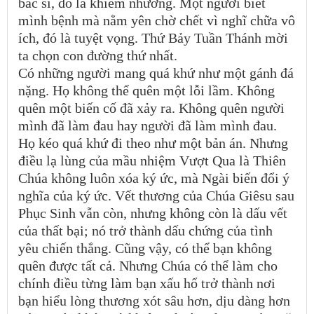
bác sĩ, đó là khiêm nhường. Một người biết
mình bệnh mà nằm yên chờ chết vì nghĩ chữa vô
ích, đó là tuyệt vọng. Thứ Bảy Tuần Thánh mời
ta chọn con đường thứ nhất.
Có những người mang quá khứ như một gánh đá
nặng. Họ không thể quên một lỗi lầm. Không
quên một biến cố đã xảy ra. Không quên người
mình đã làm đau hay người đã làm mình đau.
Họ kéo quá khứ đi theo như một bản án. Nhưng
điều lạ lùng của mầu nhiệm Vượt Qua là Thiên
Chúa không luôn xóa ký ức, mà Ngài biến đổi ý
nghĩa của ký ức. Vết thương của Chúa Giêsu sau
Phục Sinh vẫn còn, nhưng không còn là dấu vết
của thất bại; nó trở thành dấu chứng của tình
yêu chiến thắng. Cũng vậy, có thể bạn không
quên được tất cả. Nhưng Chúa có thể làm cho
chính điều từng làm bạn xấu hổ trở thành nơi
bạn hiểu lòng thương xót sâu hơn, dịu dàng hơn