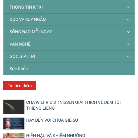
THÔNG TIN KT-XH
ĐỌC VÀ SUY NGẪM
SỐNG ĐẠO MỖI NGÀY
VĂN NGHỆ
GÓC GIẢI TRÍ
Sức Khỏe
Tin tiêu điểm
CHA WILFRID STINISSEN GIẢI THÍCH VỀ ĐÊM TỐI
THIÊNG LIÊNG
HÃY ĐẾN VỚI CHÚA GIÊ-SU
HIỀN HẬU VÀ KHIÊM NHƯỜNG