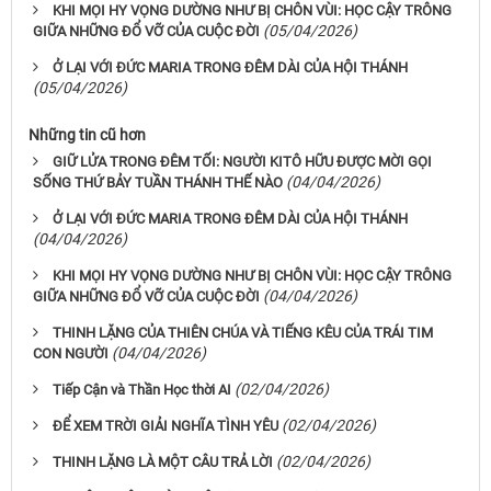
KHI MỌI HY VỌNG DƯỜNG NHƯ BỊ CHÔN VÙI: HỌC CẬY TRÔNG
(05/04/2026)
GIỮA NHỮNG ĐỔ VỠ CỦA CUỘC ĐỜI
Ở LẠI VỚI ĐỨC MARIA TRONG ĐÊM DÀI CỦA HỘI THÁNH
(05/04/2026)
Những tin cũ hơn
GIỮ LỬA TRONG ĐÊM TỐI: NGƯỜI KITÔ HỮU ĐƯỢC MỜI GỌI
(04/04/2026)
SỐNG THỨ BẢY TUẦN THÁNH THẾ NÀO
Ở LẠI VỚI ĐỨC MARIA TRONG ĐÊM DÀI CỦA HỘI THÁNH
(04/04/2026)
KHI MỌI HY VỌNG DƯỜNG NHƯ BỊ CHÔN VÙI: HỌC CẬY TRÔNG
(04/04/2026)
GIỮA NHỮNG ĐỔ VỠ CỦA CUỘC ĐỜI
THINH LẶNG CỦA THIÊN CHÚA VÀ TIẾNG KÊU CỦA TRÁI TIM
(04/04/2026)
CON NGƯỜI
(02/04/2026)
Tiếp Cận và Thần Học thời AI
(02/04/2026)
ĐỂ XEM TRỜI GIẢI NGHĨA TÌNH YÊU
(02/04/2026)
THINH LẶNG LÀ MỘT CÂU TRẢ LỜI