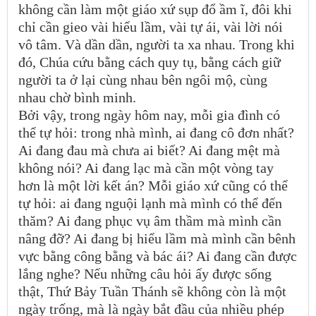
không cần làm một giáo xứ sụp đổ ầm ĩ, đôi khi
chỉ cần gieo vài hiểu lầm, vài tự ái, vài lời nói
vô tâm. Và dần dần, người ta xa nhau. Trong khi
đó, Chúa cứu bằng cách quy tụ, bằng cách giữ
người ta ở lại cùng nhau bên ngôi mộ, cùng
nhau chờ bình minh.
Bởi vậy, trong ngày hôm nay, mỗi gia đình có
thể tự hỏi: trong nhà mình, ai đang cô đơn nhất?
Ai đang đau mà chưa ai biết? Ai đang mệt mà
không nói? Ai đang lạc mà cần một vòng tay
hơn là một lời kết án? Mỗi giáo xứ cũng có thể
tự hỏi: ai đang nguội lạnh mà mình có thể đến
thăm? Ai đang phục vụ âm thầm mà mình cần
nâng đỡ? Ai đang bị hiểu lầm mà mình cần bênh
vực bằng công bằng và bác ái? Ai đang cần được
lắng nghe? Nếu những câu hỏi ấy được sống
thật, Thứ Bảy Tuần Thánh sẽ không còn là một
ngày trống, mà là ngày bắt đầu của nhiều phép