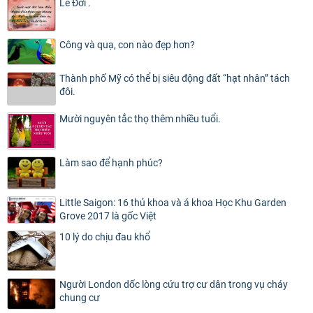
Lẽ Đời .
Công và quạ, con nào đẹp hơn?
Thành phố Mỹ có thể bị siêu động đất “hạt nhân” tách
đôi.
Mười nguyên tắc thọ thêm nhiều tuổi.
Làm sao để hạnh phúc?
Little Saigon: 16 thủ khoa và á khoa Học Khu Garden
Grove 2017 là gốc Việt
10 lý do chịu đau khổ
Người London dốc lòng cứu trợ cư dân trong vụ cháy
chung cư