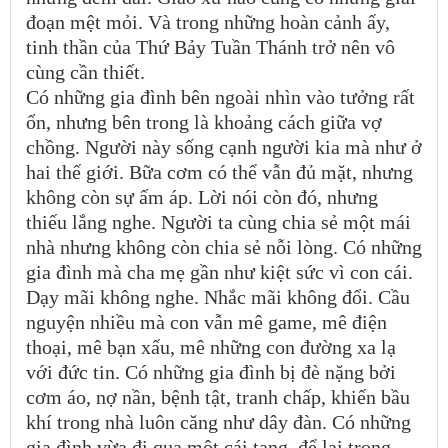
đoạn mệt mỏi. Và trong những hoàn cảnh ấy,
tinh thần của Thứ Bảy Tuần Thánh trở nên vô
cùng cần thiết.
Có những gia đình bên ngoài nhìn vào tưởng rất
ổn, nhưng bên trong là khoảng cách giữa vợ
chồng. Người này sống cạnh người kia mà như ở
hai thế giới. Bữa cơm có thể vẫn đủ mặt, nhưng
không còn sự ấm áp. Lời nói còn đó, nhưng
thiếu lắng nghe. Người ta cùng chia sẻ một mái
nhà nhưng không còn chia sẻ nỗi lòng. Có những
gia đình mà cha mẹ gần như kiệt sức vì con cái.
Dạy mãi không nghe. Nhắc mãi không đổi. Cầu
nguyện nhiều mà con vẫn mê game, mê điện
thoại, mê bạn xấu, mê những con đường xa lạ
với đức tin. Có những gia đình bị đè nặng bởi
cơm áo, nợ nần, bệnh tật, tranh chấp, khiến bầu
khí trong nhà luôn căng như dây đàn. Có những
gia đình vừa đi qua một cái tang, để lại trong