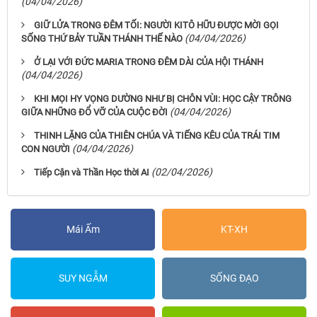
(04/04/2026)
GIỮ LỬA TRONG ĐÊM TỐI: NGƯỜI KITÔ HỮU ĐƯỢC MỜI GỌI
(04/04/2026)
SỐNG THỨ BẢY TUẦN THÁNH THẾ NÀO
Ở LẠI VỚI ĐỨC MARIA TRONG ĐÊM DÀI CỦA HỘI THÁNH
(04/04/2026)
KHI MỌI HY VỌNG DƯỜNG NHƯ BỊ CHÔN VÙI: HỌC CẬY TRÔNG
(04/04/2026)
GIỮA NHỮNG ĐỔ VỠ CỦA CUỘC ĐỜI
THINH LẶNG CỦA THIÊN CHÚA VÀ TIẾNG KÊU CỦA TRÁI TIM
(04/04/2026)
CON NGƯỜI
(02/04/2026)
Tiếp Cận và Thần Học thời AI
Mái Ấm
KT-XH
SUY NGẪM
SỐNG ĐẠO