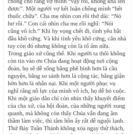
chồng cho rằng vợ mình “vậy rồi, không khá lên
được”. Một người vợ kết luận chồng mình “hết
thuốc chữa”. Cha mẹ nhìn con rồi thở dài: “Nó
hư rồi.” Con cái nhìn cha mẹ rồi nghĩ: “Nói
cũng vô ích.” Khi hy vọng chết đi, tình yêu bắt
đầu khô cứng. Và khi tình yêu khô cứng, căn nhà
tuy còn đó nhưng không còn là tổ ấm nữa.
Trong giáo xứ cũng thế. Khi người ta thôi không
còn tin vào ơn Chúa đang hoạt động nơi cộng
đoàn, họ sẽ dễ sống bằng phê bình hơn là cầu
nguyện, bằng so sánh hơn là cộng tác, bằng giận
hờn hơn là nhẫn nại. Khi một người phục vụ
nghĩ rằng nỗ lực của mình vô ích, họ dễ bỏ cuộc.
Khi một giáo dân chỉ còn nhìn thấy khuyết điểm
của cha xứ, của hội đoàn, của những người xung
quanh, mà không còn thấy Chúa vẫn đang âm
thầm làm việc, thì tâm hồn ấy rất dễ nguội lạnh.
Thứ Bảy Tuần Thánh không xóa ngay thử thách,