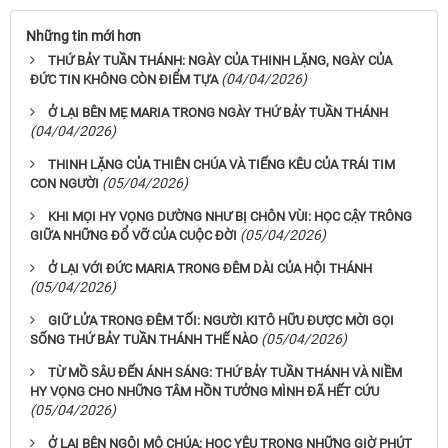
Những tin mới hơn
THỨ BẢY TUẦN THÁNH: NGÀY CỦA THINH LẶNG, NGÀY CỦA
(04/04/2026)
ĐỨC TIN KHÔNG CÒN ĐIỂM TỰA
Ở LẠI BÊN MẸ MARIA TRONG NGÀY THỨ BẢY TUẦN THÁNH
(04/04/2026)
THINH LẶNG CỦA THIÊN CHÚA VÀ TIẾNG KÊU CỦA TRÁI TIM
(05/04/2026)
CON NGƯỜI
KHI MỌI HY VỌNG DƯỜNG NHƯ BỊ CHÔN VÙI: HỌC CẬY TRÔNG
(05/04/2026)
GIỮA NHỮNG ĐỔ VỠ CỦA CUỘC ĐỜI
Ở LẠI VỚI ĐỨC MARIA TRONG ĐÊM DÀI CỦA HỘI THÁNH
(05/04/2026)
GIỮ LỬA TRONG ĐÊM TỐI: NGƯỜI KITÔ HỮU ĐƯỢC MỜI GỌI
(05/04/2026)
SỐNG THỨ BẢY TUẦN THÁNH THẾ NÀO
TỪ MỒ SÂU ĐẾN ÁNH SÁNG: THỨ BẢY TUẦN THÁNH VÀ NIỀM
HY VỌNG CHO NHỮNG TÂM HỒN TƯỞNG MÌNH ĐÃ HẾT CỨU
(05/04/2026)
Ở LẠI BÊN NGÔI MỘ CHÚA: HỌC YÊU TRONG NHỮNG GIỜ PHÚT