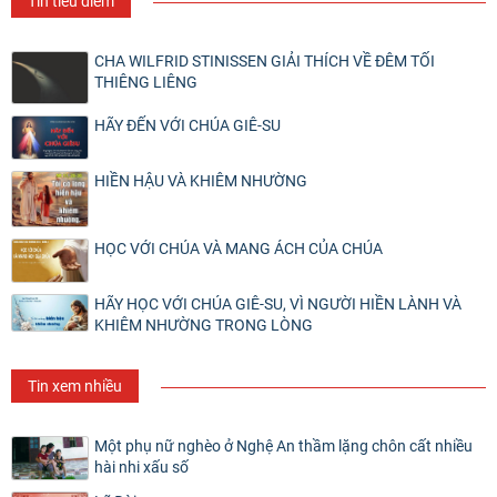
Tin tiêu điểm
CHA WILFRID STINISSEN GIẢI THÍCH VỀ ĐÊM TỐI
THIÊNG LIÊNG
HÃY ĐẾN VỚI CHÚA GIÊ-SU
HIỀN HẬU VÀ KHIÊM NHƯỜNG
HỌC VỚI CHÚA VÀ MANG ÁCH CỦA CHÚA
HÃY HỌC VỚI CHÚA GIÊ-SU, VÌ NGƯỜI HIỀN LÀNH VÀ
KHIÊM NHƯỜNG TRONG LÒNG
Tin xem nhiều
Một phụ nữ nghèo ở Nghệ An thầm lặng chôn cất nhiều
hài nhi xấu số