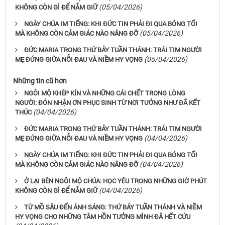
(05/04/2026)
KHÔNG CÒN GÌ ĐỂ NẮM GIỮ
NGÀY CHÚA IM TIẾNG: KHI ĐỨC TIN PHẢI ĐI QUA BÓNG TỐI
(05/04/2026)
MÀ KHÔNG CÒN CẢM GIÁC NÀO NÂNG ĐỠ
ĐỨC MARIA TRONG THỨ BẢY TUẦN THÁNH: TRÁI TIM NGƯỜI
(05/04/2026)
MẸ ĐỨNG GIỮA NỖI ĐAU VÀ NIỀM HY VỌNG
Những tin cũ hơn
NGÔI MỘ KHÉP KÍN VÀ NHỮNG CÁI CHẾT TRONG LÒNG
NGƯỜI: ĐÓN NHẬN ƠN PHỤC SINH TỪ NƠI TƯỞNG NHƯ ĐÃ KẾT
(04/04/2026)
THÚC
ĐỨC MARIA TRONG THỨ BẢY TUẦN THÁNH: TRÁI TIM NGƯỜI
(04/04/2026)
MẸ ĐỨNG GIỮA NỖI ĐAU VÀ NIỀM HY VỌNG
NGÀY CHÚA IM TIẾNG: KHI ĐỨC TIN PHẢI ĐI QUA BÓNG TỐI
(04/04/2026)
MÀ KHÔNG CÒN CẢM GIÁC NÀO NÂNG ĐỠ
Ở LẠI BÊN NGÔI MỘ CHÚA: HỌC YÊU TRONG NHỮNG GIỜ PHÚT
(04/04/2026)
KHÔNG CÒN GÌ ĐỂ NẮM GIỮ
TỪ MỒ SÂU ĐẾN ÁNH SÁNG: THỨ BẢY TUẦN THÁNH VÀ NIỀM
HY VỌNG CHO NHỮNG TÂM HỒN TƯỞNG MÌNH ĐÃ HẾT CỨU