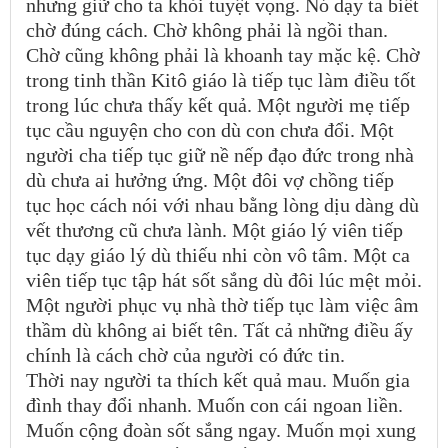
nhưng giữ cho ta khỏi tuyệt vọng. Nó dạy ta biết
chờ đúng cách. Chờ không phải là ngồi than.
Chờ cũng không phải là khoanh tay mặc kệ. Chờ
trong tinh thần Kitô giáo là tiếp tục làm điều tốt
trong lúc chưa thấy kết quả. Một người mẹ tiếp
tục cầu nguyện cho con dù con chưa đổi. Một
người cha tiếp tục giữ nề nếp đạo đức trong nhà
dù chưa ai hưởng ứng. Một đôi vợ chồng tiếp
tục học cách nói với nhau bằng lòng dịu dàng dù
vết thương cũ chưa lành. Một giáo lý viên tiếp
tục dạy giáo lý dù thiếu nhi còn vô tâm. Một ca
viên tiếp tục tập hát sốt sắng dù đôi lúc mệt mỏi.
Một người phục vụ nhà thờ tiếp tục làm việc âm
thầm dù không ai biết tên. Tất cả những điều ấy
chính là cách chờ của người có đức tin.
Thời nay người ta thích kết quả mau. Muốn gia
đình thay đổi nhanh. Muốn con cái ngoan liền.
Muốn cộng đoàn sốt sắng ngay. Muốn mọi xung