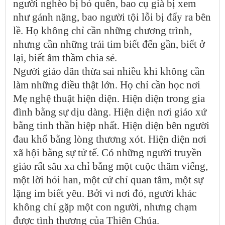
người nghèo bị bỏ quên, bao cụ già bị xem
như gánh nặng, bao người tội lỗi bị đẩy ra bên
lề. Họ không chỉ cần những chương trình,
nhưng cần những trái tim biết đến gần, biết ở
lại, biết âm thầm chia sẻ.
Người giáo dân thừa sai nhiều khi không cần
làm những điều thật lớn. Họ chỉ cần học nơi
Mẹ nghệ thuật hiện diện. Hiện diện trong gia
đình bằng sự dịu dàng. Hiện diện nơi giáo xứ
bằng tinh thần hiệp nhất. Hiện diện bên người
đau khổ bằng lòng thương xót. Hiện diện nơi
xã hội bằng sự tử tế. Có những người truyền
giáo rất sâu xa chỉ bằng một cuộc thăm viếng,
một lời hỏi han, một cử chỉ quan tâm, một sự
lặng im biết yêu. Bởi vì nơi đó, người khác
không chỉ gặp một con người, nhưng chạm
được tình thương của Thiên Chúa.