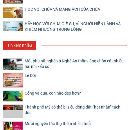
HỌC VỚI CHÚA VÀ MANG ÁCH CỦA CHÚA
HÃY HỌC VỚI CHÚA GIÊ-SU, VÌ NGƯỜI HIỀN LÀNH VÀ
KHIÊM NHƯỜNG TRONG LÒNG
Tin xem nhiều
Một phụ nữ nghèo ở Nghệ An thầm lặng chôn cất nhiều
hài nhi xấu số
Lẽ Đời .
Công và quạ, con nào đẹp hơn?
Thành phố Mỹ có thể bị siêu động đất “hạt nhân” tách
đôi.
Mười nguyên tắc thọ thêm nhiều tuổi.