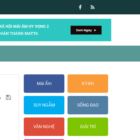
Mái Ấm
KT-XH
SUY NGẪM
SỐNG ĐẠO
VĂN NGHỆ
GIẢI TRÍ