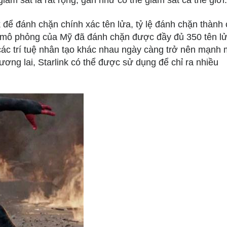
iám sát là rất rộng, gần như có thể giám sát cả thế giới.
k để đánh chặn chính xác tên lửa, tỷ lệ đánh chặn thành
n mô phỏng của Mỹ đã đánh chặn được đầy đủ 350 tên lử
 các trí tuệ nhân tạo khác nhau ngày càng trở nên mạnh
ơng lai, Starlink có thể được sử dụng để chỉ ra nhiều