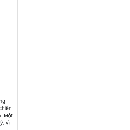
ong
chiến
n. Một
ỳ, vì