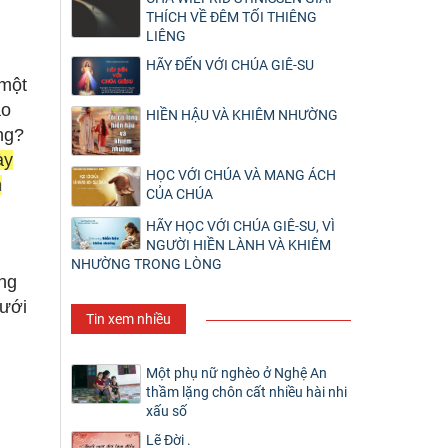
THÍCH VỀ ĐÊM TỐI THIÊNG
LIÊNG
HÃY ĐẾN VỚI CHÚA GIÊ-SU
 một
ào
HIỀN HẬU VÀ KHIÊM NHƯỜNG
ng?
ày
HỌC VỚI CHÚA VÀ MANG ÁCH
n
CỦA CHÚA
HÃY HỌC VỚI CHÚA GIÊ-SU, VÌ
NGƯỜI HIỀN LÀNH VÀ KHIÊM
NHƯỜNG TRONG LÒNG
ng
lưới
Tin xem nhiều
Một phụ nữ nghèo ở Nghệ An
thầm lặng chôn cất nhiều hài nhi
xấu số
Lẽ Đời .