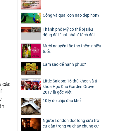
Công và quạ, con nào đẹp hơn?
Thành phố Mỹ có thể bị siêu
động đất “hạt nhân” tách đôi.
Mười nguyên tắc thọ thêm nhiều
tuổi.
Làm sao để hạnh phúc?
Little Saigon: 16 thủ khoa và á
ả các
khoa Học Khu Garden Grove
í
2017 là gốc Việt
ẽ
10 lý do chịu đau khổ
ần
Người London dốc lòng cứu trợ
cư dân trong vụ cháy chung cư