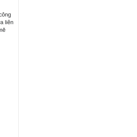
 công
a liên
 mẽ