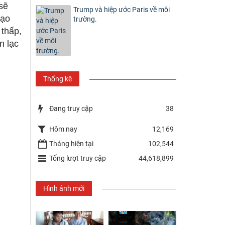
sẽ
Trump và hiệp ước Paris về môi
đạo
trường.
 thấp,
n lạc
Thống kê
Đang truy cập
38
Hôm nay
12,169
Tháng hiện tại
102,544
Tổng lượt truy cập
44,618,899
Hình ảnh mới