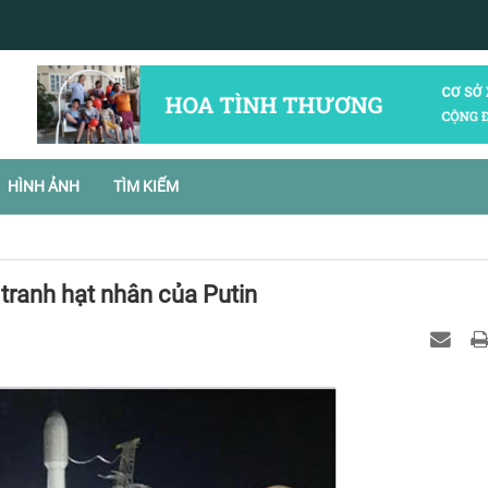
HÌNH ẢNH
TÌM KIẾM
tranh hạt nhân của Putin