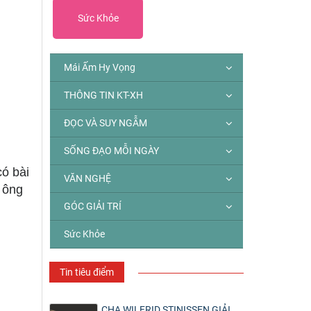
Sức Khỏe
Mái Ấm Hy Vọng
THÔNG TIN KT-XH
ĐỌC VÀ SUY NGẪM
SỐNG ĐẠO MỖI NGÀY
ó bài
VĂN NGHỆ
a ông
GÓC GIẢI TRÍ
Sức Khỏe
Tin tiêu điểm
CHA WILFRID STINISSEN GIẢI