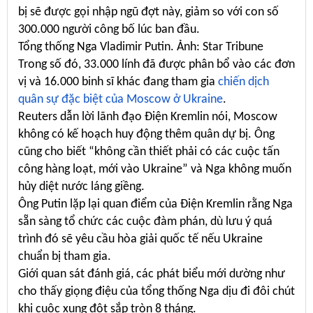
bị sẽ được gọi nhập ngũ đợt này, giảm so với con số
300.000 người công bố lúc ban đầu.
Tổng thống Nga Vladimir Putin. Ảnh: Star Tribune
Trong số đó, 33.000 lính đã được phân bổ vào các đơn
vị và 16.000 binh sĩ khác đang tham gia
chiến dịch
quân sự đặc biệt của Moscow ở Ukraine
.
Reuters dẫn lời lãnh đạo Điện Kremlin nói, Moscow
không có kế hoạch huy động thêm quân dự bị. Ông
cũng cho biết “không cần thiết phải có các cuộc tấn
công hàng loạt, mới vào Ukraine” và Nga không muốn
hủy diệt nước láng giềng.
Ông Putin lặp lại quan điểm của Điện Kremlin rằng Nga
sẵn sàng tổ chức các cuộc đàm phán, dù lưu ý quá
trình đó sẽ yêu cầu hòa giải quốc tế nếu Ukraine
chuẩn bị tham gia.
Giới quan sát đánh giá, các phát biểu mới dường như
cho thấy giọng điệu của tổng thống Nga dịu đi đôi chút
khi cuộc xung đột sắp tròn 8 tháng.