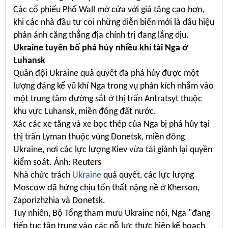
Các cổ phiếu Phố Wall mở cửa với giá tăng cao hơn,
khi các nhà đầu tư coi những diễn biến mới là dấu hiệu
phản ánh căng thẳng địa chính trị đang lắng dịu.
Ukraine tuyên bố phá hủy nhiều khí tài Nga ở
Luhansk
Quân đội Ukraine quả quyết đã phá hủy được một
lượng đáng kể vũ khí Nga trong vụ phản kích nhắm vào
một trung tâm đường sắt ở thị trấn Antratsyt thuộc
khu vực Luhansk, miền đông đất nước.
Xác các xe tăng và xe bọc thép của Nga bị phá hủy tại
thị trấn Lyman thuộc vùng Donetsk, miền đông
Ukraine, nơi các lực lượng Kiev vừa tái giành lại quyền
kiểm soát. Ảnh: Reuters
Nhà chức trách
Ukraine
quả quyết, các lực lượng
Moscow đã hứng chịu tổn thất nặng nề ở Kherson,
Zaporizhzhia và Donetsk.
Tuy nhiên, Bộ Tổng tham mưu Ukraine nói, Nga "đang
tiếp tục tập trung vào các nỗ lực thực hiện kế hoạch