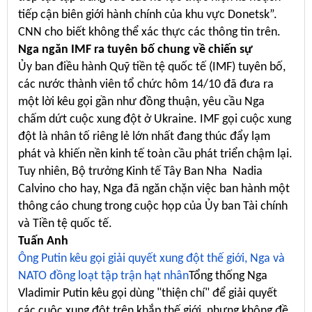
tiếp cận biên giới hành chính của khu vực Donetsk”.
CNN cho biết không thể xác thực các thông tin trên.
Nga ngăn IMF ra tuyên bố chung về chiến sự
Ủy ban điều hành Quỹ tiền tệ quốc tế (IMF) tuyên bố,
các nước thành viên tổ chức hôm 14/10 đã đưa ra
một lời kêu gọi gần như đồng thuận, yêu cầu Nga
chấm dứt cuộc xung đột ở Ukraine. IMF gọi cuộc xung
đột là nhân tố riêng lẻ lớn nhất đang thúc đẩy lạm
phát và khiến nền kinh tế toàn cầu phát triển chậm lại.
Tuy nhiên, Bộ trưởng Kinh tế Tây Ban Nha Nadia
Calvino cho hay, Nga đã ngăn chặn việc ban hành một
thông cáo chung trong cuộc họp của Ủy ban Tài chính
và Tiền tệ quốc tế.
Tuấn Anh
Ông Putin kêu gọi giải quyết xung đột thế giới, Nga và
NATO đồng loạt tập trận hạt nhân
Tổng thống Nga
Vladimir Putin kêu gọi dùng "thiện chí" để giải quyết
các cuộc xung đột trên khắp thế giới, nhưng không đề