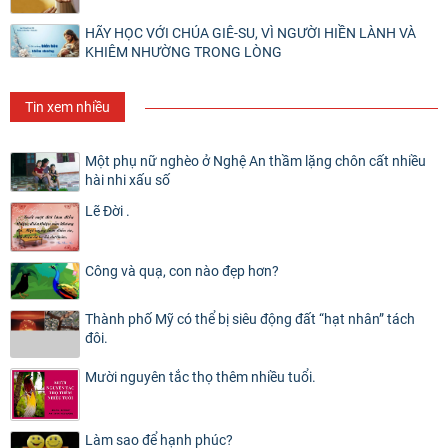
HÃY HỌC VỚI CHÚA GIÊ-SU, VÌ NGƯỜI HIỀN LÀNH VÀ
KHIÊM NHƯỜNG TRONG LÒNG
Tin xem nhiều
Một phụ nữ nghèo ở Nghệ An thầm lặng chôn cất nhiều
hài nhi xấu số
Lẽ Đời .
Công và quạ, con nào đẹp hơn?
Thành phố Mỹ có thể bị siêu động đất “hạt nhân” tách
đôi.
Mười nguyên tắc thọ thêm nhiều tuổi.
Làm sao để hạnh phúc?