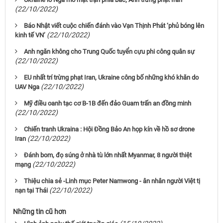
(22/10/2022)
Báo Nhật viết cuộc chiến đánh vào Vạn Thịnh Phát ‘phủ bóng lên
(22/10/2022)
kinh tế VN’
Anh ngăn không cho Trung Quốc tuyển cựu phi công quân sự
(22/10/2022)
EU nhất trí trừng phạt Iran, Ukraine công bố những khó khăn do
(22/10/2022)
UAV Nga
Mỹ điều oanh tạc cơ B-1B đến đảo Guam trấn an đồng minh
(22/10/2022)
Chiến tranh Ukraina : Hội Đồng Bảo An họp kín về hồ sơ drone
(22/10/2022)
Iran
Đánh bom, đọ súng ở nhà tù lớn nhất Myanmar, 8 người thiệt
(22/10/2022)
mạng
Thiệu chia sẻ -Linh mục Peter Namwong - ân nhân người Việt tị
(22/10/2022)
nạn tại Thái
Những tin cũ hơn