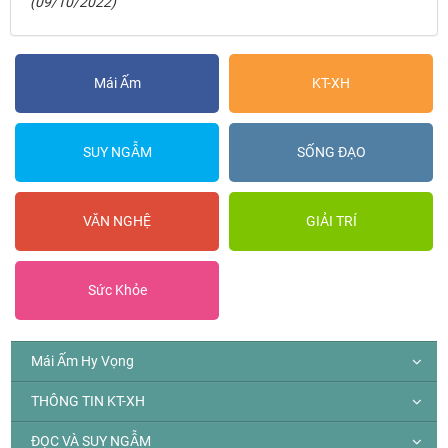
(09/10/2022)
Mái Ấm
KT-XH
SUY NGẪM
SỐNG ĐẠO
VĂN NGHỆ
GIẢI TRÍ
Sức Khỏe
Mái Ấm Hy Vọng
THÔNG TIN KT-XH
ĐỌC VÀ SUY NGẪM