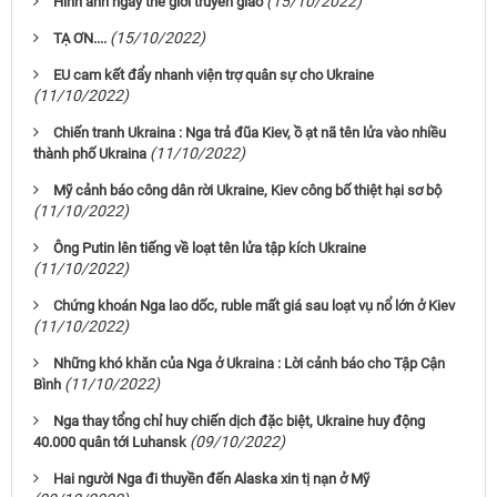
(15/10/2022)
Hình ảnh ngày thế giới truyền giáo
(15/10/2022)
TẠ ƠN....
EU cam kết đẩy nhanh viện trợ quân sự cho Ukraine
(11/10/2022)
Chiến tranh Ukraina : Nga trả đũa Kiev, ồ ạt nã tên lửa vào nhiều
(11/10/2022)
thành phố Ukraina
Mỹ cảnh báo công dân rời Ukraine, Kiev công bố thiệt hại sơ bộ
(11/10/2022)
Ông Putin lên tiếng về loạt tên lửa tập kích Ukraine
(11/10/2022)
Chứng khoán Nga lao dốc, ruble mất giá sau loạt vụ nổ lớn ở Kiev
(11/10/2022)
Những khó khăn của Nga ở Ukraina : Lời cảnh báo cho Tập Cận
(11/10/2022)
Bình
Nga thay tổng chỉ huy chiến dịch đặc biệt, Ukraine huy động
(09/10/2022)
40.000 quân tới Luhansk
Hai người Nga đi thuyền đến Alaska xin tị nạn ở Mỹ