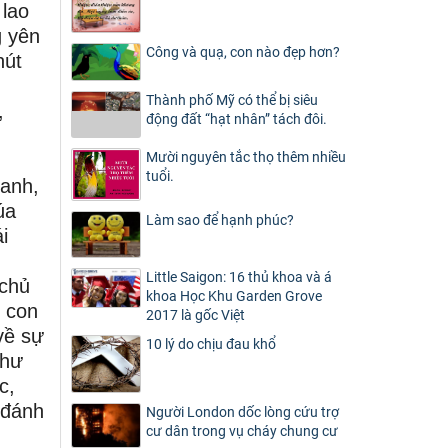
 lao
g yên
Công và quạ, con nào đẹp hơn?
hút
Thành phố Mỹ có thể bị siêu
,
động đất “hạt nhân” tách đôi.
Mười nguyên tắc thọ thêm nhiều
tuổi.
hanh,
úa
Làm sao để hạnh phúc?
i
Little Saigon: 16 thủ khoa và á
 chủ
khoa Học Khu Garden Grove
, con
2017 là gốc Việt
về sự
10 lý do chịu đau khổ
như
c,
 đánh
Người London dốc lòng cứu trợ
cư dân trong vụ cháy chung cư