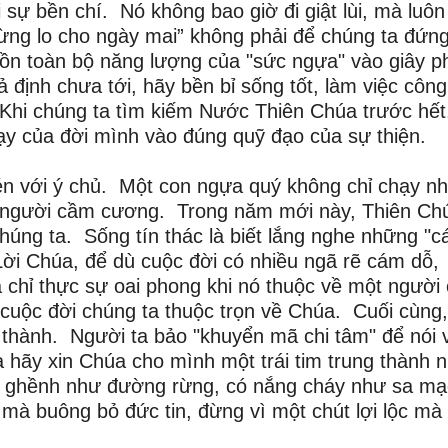
 sự bền chí. Nó không bao giờ đi giật lùi, mà luôn
ừng lo cho ngày mai” không phải để chúng ta đứn
dồn toàn bộ năng lượng của "sức ngựa" vào giây p
ả định chưa tới, hãy bền bỉ sống tốt, làm việc công
Khi chúng ta tìm kiếm Nước Thiên Chúa trước hết
ạy của đời mình vào đúng quỹ đạo của sự thiện.
bén với ý chủ. Một con ngựa quý không chỉ chạy n
 ý người cầm cương. Trong năm mới này, Thiên Ch
úng ta. Sống tín thác là biết lắng nghe những "cá
Lời Chúa, để dù cuộc đời có nhiều ngã rẽ cám dỗ,
 chỉ thực sự oai phong khi nó thuộc về một người
i cuộc đời chúng ta thuộc trọn về Chúa. Cuối cùng
 thành. Người ta bảo "khuyển mã chi tâm" để nói 
 hãy xin Chúa cho mình một trái tim trung thành 
ập ghềnh như đường rừng, có nắng cháy như sa mạ
 mà buông bỏ đức tin, đừng vì một chút lợi lộc mà