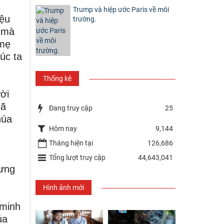
Trump và hiệp ước Paris về môi
iệu
trường.
, mà
 mẹ
lúc ta
Thống kê
ời
Mã
Đang truy cập
25
húa
Hôm nay
9,144
Tháng hiện tại
126,686
Tổng lượt truy cập
44,643,041
ưng
Hình ảnh mới
 minh
úa