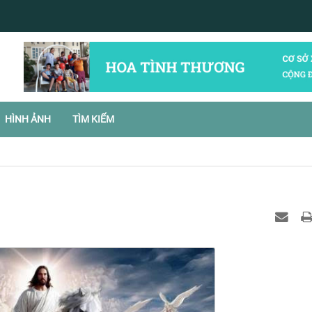
HÌNH ẢNH
TÌM KIẾM