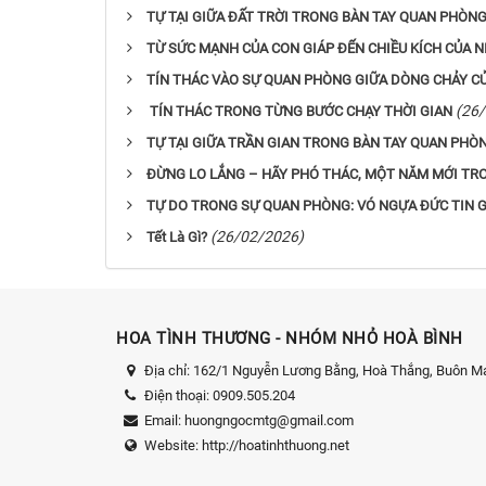
TỰ TẠI GIỮA ĐẤT TRỜI TRONG BÀN TAY QUAN PHÒN
TỪ SỨC MẠNH CỦA CON GIÁP ĐẾN CHIỀU KÍCH CỦA 
TÍN THÁC VÀO SỰ QUAN PHÒNG GIỮA DÒNG CHẢY CỦ
(26
TÍN THÁC TRONG TỪNG BƯỚC CHẠY THỜI GIAN
TỰ TẠI GIỮA TRẦN GIAN TRONG BÀN TAY QUAN PHÒ
ĐỪNG LO LẮNG – HÃY PHÓ THÁC, MỘT NĂM MỚI TR
TỰ DO TRONG SỰ QUAN PHÒNG: VÓ NGỰA ĐỨC TIN G
(26/02/2026)
Tết Là Gì?
HOA TÌNH THƯƠNG - NHÓM NHỎ HOÀ BÌNH
Địa chỉ:
162/1 Nguyễn Lương Bằng, Hoà Thắng, Buôn Ma
Điện thoại:
0909.505.204
Email:
huongngocmtg@gmail.com
Website:
http://hoatinhthuong.net