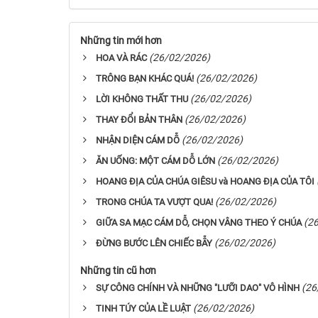
Những tin mới hơn
(26/02/2026)
HOA VÀ RÁC
(26/02/2026)
TRÔNG BẠN KHÁC QUÁ!
(26/02/2026)
LỜI KHÔNG THẤT THU
(26/02/2026)
THAY ĐỔI BẢN THÂN
(26/02/2026)
NHẬN DIỆN CÁM DỖ
(26/02/2026)
ĂN UỐNG: MỘT CÁM DỖ LỚN
HOANG ĐỊA CỦA CHÚA GIÊSU và HOANG ĐỊA CỦA TÔI
(26/02/2026)
TRONG CHÚA TA VƯỢT QUA!
(2
GIỮA SA MẠC CÁM DỖ, CHỌN VÂNG THEO Ý CHÚA
(26/02/2026)
ĐỪNG BƯỚC LÊN CHIẾC BẪY
Những tin cũ hơn
(26
SỰ CÔNG CHÍNH VÀ NHỮNG "LƯỠI DAO" VÔ HÌNH
(26/02/2026)
TINH TÚY CỦA LỀ LUẬT