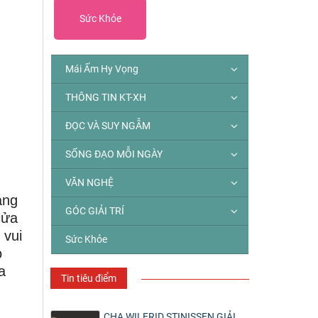
Sức Khỏe
Mái Ấm Hy Vọng
THÔNG TIN KT-XH
ĐỌC VÀ SUY NGẪM
SỐNG ĐẠO MỖI NGÀY
VĂN NGHỆ
ang
GÓC GIẢI TRÍ
cửa
 vui
Sức Khỏe
o
a
Tin tiêu điểm
CHA WILFRID STINISSEN GIẢI