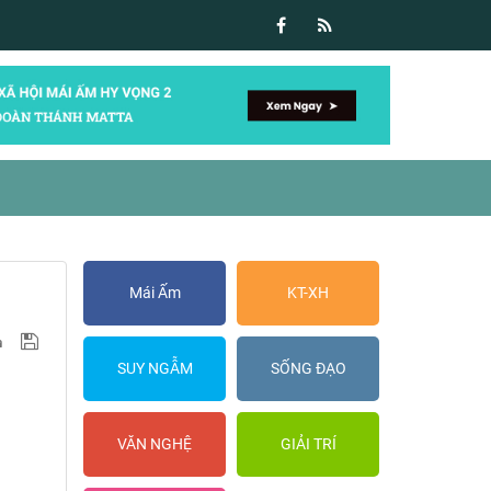
Mái Ấm
KT-XH
SUY NGẪM
SỐNG ĐẠO
VĂN NGHỆ
GIẢI TRÍ