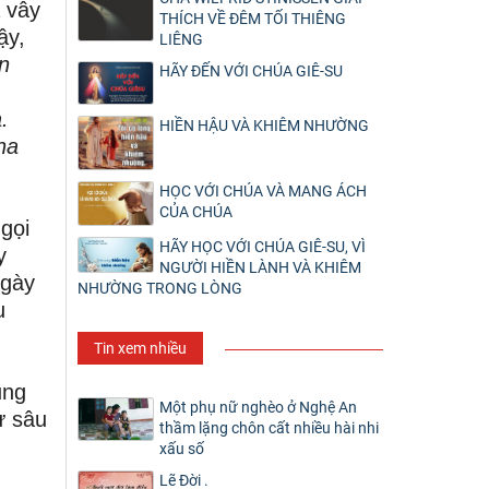
 vây
THÍCH VỀ ĐÊM TỐI THIÊNG
ậy,
LIÊNG
n
HÃY ĐẾN VỚI CHÚA GIÊ-SU
a.
HIỀN HẬU VÀ KHIÊM NHƯỜNG
ha
HỌC VỚI CHÚA VÀ MANG ÁCH
CỦA CHÚA
 gọi
HÃY HỌC VỚI CHÚA GIÊ-SU, VÌ
y
NGƯỜI HIỀN LÀNH VÀ KHIÊM
ngày
NHƯỜNG TRONG LÒNG
u
Tin xem nhiều
ung
Một phụ nữ nghèo ở Nghệ An
ư sâu
thầm lặng chôn cất nhiều hài nhi
xấu số
Lẽ Đời .