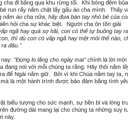
 cha đi băng qua khu rừng tối. Khi bóng đêm bủa
 bé run rẩy nắm chặt lấy gấu áo cha mình. Thấy v
 nắm áo cha nữa, hãy đưa bàn tay nhỏ bé của co
ên hỏi cha sự khác biệt. Người cha ôn tồn giải
ấp ngã hay quá sợ hãi, con có thể tự buông tay r
on, thì dù con có vấp ngã hay mệt mỏi thế nào, c
 ra đâu."
 nay:
"Đừng lo lắng cho ngày mai"
chính là lời mời
 đang nói với mỗi chúng ta rằng: Hãy thôi nắm lấ
ra để Ngài nắm giữ. Bởi vì khi Chúa nắm tay ta, 
 mà là một hành trình được bảo đảm bằng tình yê
ật biểu tượng cho sức mạnh, sự bền bỉ và lòng tr
rên đường dài mang lại cho chúng ta những suy t
i này.