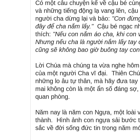
Có một câu chuyện kể về cậu bé cùng
và những tiếng động lạ vang lên, cậu
người cha dừng lại và bảo:
"Con đừng
đây để cha nắm lấy."
Cậu bé ngạc nhi
thích:
"Nếu con nắm áo cha, khi con v
Nhưng nếu cha là người nắm lấy tay c
cũng sẽ không bao giờ buông tay con
Lời Chúa mà chúng ta vừa nghe hôm
của một người Cha vĩ đại. Thiên Chúa
những lo âu tự thân, mà hãy đưa tay 
mai không còn là một ẩn số đáng sợ,
quan phòng.
Năm nay là năm con Ngựa, một loài v
thành. Hình ảnh con ngựa sải bước t
sắc về đời sống đức tin trong năm mớ