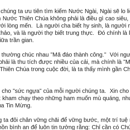
húng ta ưu tiên tìm kiếm Nước Ngài, Ngài sẽ lo l
 Nước Thiên Chúa không phải là điều gì cao siêu
ới lòng mến. Là người cha biết hy sinh, là người
thảo, và là người thợ biết trung thực. Đó chính là 
ữa trần gian.
a thường chúc nhau "Mã đáo thành công." Với ngư
hải là thu tích được nhiều của cải, mà chính là "
hiên Chúa trong cuộc đời, là ta thấy mình gần C
 cho "sức ngựa" của mỗi người chúng ta. Xin cho
ất kham chạy theo những ham muốn mù quáng, nh
ủa Tin Mừng.
ta đôi chân vững chãi để vững bước, một trí tuệ
ồn bình an để luôn tin tưởng rằng: Chỉ cần có Ch