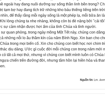
bề ngoài hay đang nuôi dưỡng sự sống thần linh bên trong? Ch
rị tạm bợ hay đang tích trữ những kho báu thiêng liêng trên trờ
 nhìn, để thấy rằng mỗi ngày sống là một phép lạ, mỗi bữa ăn l
Khi lòng chúng ta nhẹ nhàng, không còn bị đè nặng bởi "cái tôi
thực sự cảm nhận được hơi ấm của tình Chúa và tình người.
 sự quan phòng, trong ngày mồng Một Tết này, chúng con dâng
ả những nỗi lo âu thầm kín của năm Bính Ngọ. Xin ban cho c
 Chúa trong mọi biến cố. Xin cho chúng con biết học nơi chim tr
ó thác dịu dàng. Ước gì cuộc đời mỗi chúng con trong năm mới n
 có tất cả mọi thứ, nhưng vì chúng con biết mình luôn có Chúa l
ngựa chiến trên đường đời, nhưng tâm hồn lại hiền hòa và tha
men.
Nguồn tin:
Lm. Anm