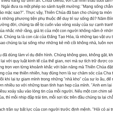
 thiếu vắng sự bình an. Chúa Giêsu, với cái nhìn thấu suốt tâm 
 âu. Ngài đưa ra một phép so sánh tuyệt mường: "Mạng sống chẳ
n áo mặc sao?". Thực vậy, Thiên Chúa đã ban cho chúng ta món
nuối những phương tiện phụ thuộc để duy trì sự sống đó? Năm Bí
ờng đời, chúng ta dễ bị cuốn vào vòng xoáy của sự cạnh tranh
húa nhắc nhở rằng, giá trị của một con người không nằm ở nhữn
ài. Chúng ta là con cái của Đấng Tạo Hóa, là những tạo vật ưu 
 sao chúng ta lại sống như những kẻ mồ côi không nhà, luôn n
 đã dùng làm ví dụ điển hình. Chúng không gieo, không gặt, k
ại với quy luật kinh tế của thế gian, nơi mà sự tích trữ được coi
ống trọn vẹn từng khoảnh khắc với bản năng mà Thiên Chúa đặt
óng của mẹ thiên nhiên, hay đúng hơn là sự chăm sóc của Cha 
 đôi khi lại tự giam mình trong những "nhà kho" của sự lo âu, để 
ơn nhiều so với những toan tính hạn hẹp của mình. "Anh em lại
êsu xoáy sâu vào lòng tin của mỗi người. Nếu một con chim sẻ
thì mỗi nhịp đập trái tim, mỗi sợi tóc trên đầu chúng ta lại ch
ch trần sự bất lực của con người trước định mệnh. "Hỏi có ai t