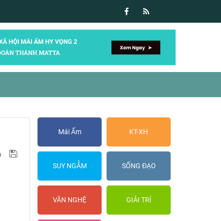
Mái Ấm
KT-XH
SUY NGẪM
SỐNG ĐẠO
VĂN NGHỆ
GIẢI TRÍ