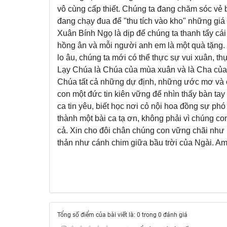
vô cùng cấp thiết. Chúng ta đang chăm sóc vẻ 
đang chạy đua để "thu tích vào kho" những giá t
Xuân Bính Ngọ là dịp để chúng ta thanh tẩy cái
hồng ân và mỗi người anh em là một quà tặng. 
lo âu, chúng ta mới có thể thực sự vui xuân, 
Lạy Chúa là Chúa của mùa xuân và là Cha của
Chúa tất cả những dự định, những ước mơ và c
con một đức tin kiên vững để nhìn thấy bàn tay
ca tin yêu, biết học nơi cỏ nội hoa đồng sự ph
thành một bài ca tạ ơn, không phải vì chúng con
cả. Xin cho đôi chân chúng con vững chãi như 
thản như cánh chim giữa bầu trời của Ngài. A
Tổng số điểm của bài viết là: 0 trong 0 đánh giá