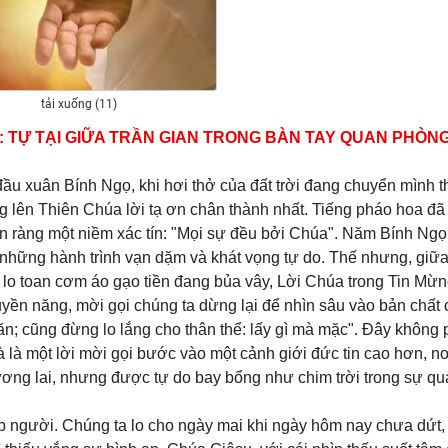
tải xuống (11)
Ọ: TỰ TẠI GIỮA TRẦN GIAN TRONG BÀN TAY QUAN PHÒN
đầu xuân Bính Ngọ, khi hơi thở của đất trời đang chuyển mình t
g lên Thiên Chúa lời tạ ơn chân thành nhất. Tiếng pháo hoa đã 
n ràng một niềm xác tín: "Mọi sự đều bởi Chúa". Năm Bính Ngọ
hững hành trình vạn dặm và khát vọng tự do. Thế nhưng, giữ
lo toan cơm áo gạo tiền đang bủa vây, Lời Chúa trong Tin Mừn
yền năng, mời gọi chúng ta dừng lại để nhìn sâu vào bản chất
n; cũng đừng lo lắng cho thân thể: lấy gì mà mặc". Đây không p
 là một lời mời gọi bước vào một cảnh giới đức tin cao hơn, n
tương lai, nhưng được tự do bay bổng như chim trời trong sự q
ếp người. Chúng ta lo cho ngày mai khi ngày hôm nay chưa dứt,