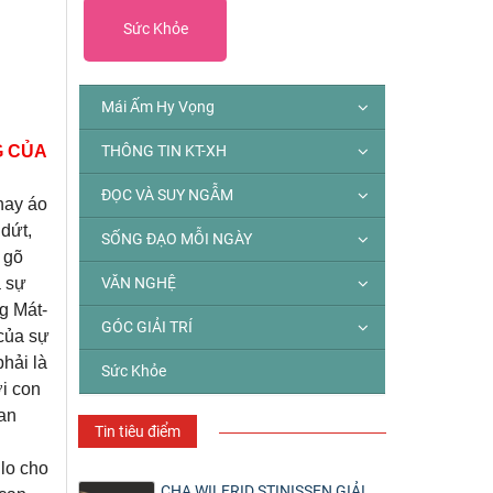
Sức Khỏe
Mái Ấm Hy Vọng
G CỦA
THÔNG TIN KT-XH
ĐỌC VÀ SUY NGẪM
hay áo
dứt,
SỐNG ĐẠO MỖI NGÀY
 gõ
a sự
VĂN NGHỆ
g Mát-
GÓC GIẢI TRÍ
 của sự
hải là
Sức Khỏe
ơi con
uan
Tin tiêu điểm
 lo cho
CHA WILFRID STINISSEN GIẢI