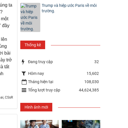
úng ta
Trump và hiệp ước Paris về môi
trường.
i?
à một
" đầy
 lên
Thống kê
húng
ời bài
ày trở
Đang truy cập
32
à tất
Hôm nay
15,602
nh
Tháng hiện tại
108,030
Tổng lượt truy cập
44,624,385
ai, CSsR
Hình ảnh mới