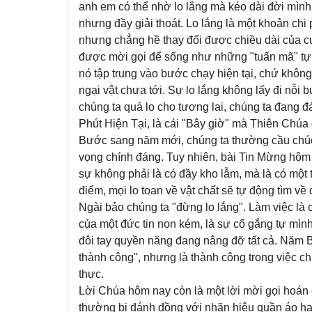
anh em có thể nhờ lo lắng mà kéo dài đời mìn
nhưng đầy giải thoát. Lo lắng là một khoản chi
nhưng chẳng hề thay đổi được chiều dài của c
được mời gọi để sống như những "tuấn mã" tự 
nó tập trung vào bước chạy hiện tại, chứ khôn
ngại vật chưa tới. Sự lo lắng không lấy đi nỗi
chúng ta quá lo cho tương lai, chúng ta đang 
Phút Hiện Tại, là cái "Bây giờ" mà Thiên Chúa 
Bước sang năm mới, chúng ta thường cầu chúc
vọng chính đáng. Tuy nhiên, bài Tin Mừng hôm 
sự không phải là có đầy kho lẫm, mà là có một 
điểm, mọi lo toan về vật chất sẽ tự động tìm về
Ngài bảo chúng ta "đừng lo lắng". Làm việc là 
của một đức tin non kém, là sự cố gắng tự mình
đôi tay quyền năng đang nâng đỡ tất cả. Năm 
thành công", nhưng là thành công trong việc c
thực.
Lời Chúa hôm nay còn là một lời mời gọi hoán cả
thường bị đánh đồng với nhãn hiệu quần áo hay