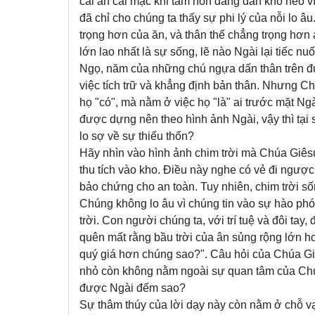
cái ăn cái mặc khi tâm hồn đang dần khô héo vì
đã chỉ cho chúng ta thấy sự phi lý của nỗi lo
trọng hơn của ăn, và thân thể chẳng trọng hơ
lớn lao nhất là sự sống, lẽ nào Ngài lại tiếc 
Ngọ, năm của những chú ngựa dấn thân trên đư
việc tích trữ và khẳng định bản thân. Nhưng C
họ "có", mà nằm ở việc họ "là" ai trước mặt Ng
được dựng nên theo hình ảnh Ngài, vậy thì tại
lo sợ về sự thiếu thốn?
Hãy nhìn vào hình ảnh chim trời mà Chúa Giêsu
thu tích vào kho. Điều này nghe có vẻ đi ngược l
bảo chứng cho an toàn. Tuy nhiên, chim trời s
Chúng không lo âu vì chúng tin vào sự hào ph
trời. Con người chúng ta, với trí tuệ và đôi tay,
quên mất rằng bầu trời của ân sủng rộng lớn h
quý giá hơn chúng sao?". Câu hỏi của Chúa Gi
nhỏ còn không nằm ngoài sự quan tâm của Chúa, 
được Ngài đếm sao?
Sự thâm thúy của lời dạy này còn nằm ở chỗ vạ