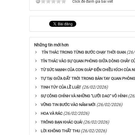
Click để đánh giá bài viết
Những tin mới hơn
(26
TÍN THÁC TRONG TỪNG BƯỚC CHẠY THỜI GIAN
TÍN THÁC VÀO SỰ QUAN PHÒNG GIỮA DÒNG CHẢY CỦ
TỪ SỨC MẠNH CỦA CON GIÁP ĐẾN CHIỀU KÍCH CỦA 
TỰ TẠI GIỮA ĐẤT TRỜI TRONG BÀN TAY QUAN PHÒN
(26/02/2026)
TINH TÚY CỦA LỀ LUẬT
(26
SỰ CÔNG CHÍNH VÀ NHỮNG "LƯỠI DAO" VÔ HÌNH
(26/02/2026)
VỮNG TIN BƯỚC VÀO NĂM MỚI
(26/02/2026)
HOA VÀ RÁC
(26/02/2026)
TRÔNG BẠN KHÁC QUÁ!
(26/02/2026)
LỜI KHÔNG THẤT THU