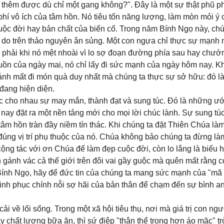
h thêm được dù chỉ một gang không?". Đây là một sự thật phũ 
 phí vô ích của tâm hồn. Nó tiêu tốn năng lượng, làm mòn mỏi ý 
uộc đời hay bản chất của biến cố. Trong năm Bính Ngọ này, chú
do trên thảo nguyên ân sủng. Một con ngựa chỉ thực sự mạnh 
g phải khi nó mệt nhoài vì lo sợ đoạn đường phía sau hay chướ
 buồn của ngày mai, nó chỉ lấy đi sức mạnh của ngày hôm nay. Kh
đánh mất đi món quà duy nhất mà chúng ta thực sự sở hữu: đó l
đang hiện diện.
 cho nhau sự may mắn, thành đạt và sung túc. Đó là những ư
nay đặt ra một nền tảng mới cho mọi lời chúc lành. Sự sung tú
tâm hồn tràn đầy niềm tín thác. Khi chúng ta đặt Thiên Chúa là
 đúng vị trí phụ thuộc của nó. Chúa không bảo chúng ta đừng là
cộng tác với ơn Chúa để làm đẹp cuộc đời, còn lo lắng là biểu 
 gánh vác cả thế giới trên đôi vai gầy guộc mà quên mất rằng c
Bính Ngọ, hãy để đức tin của chúng ta mang sức mạnh của "mã
hinh phục chính nỗi sợ hãi của bản thân để chạm đến sự bình an
i về lối sống. Trong một xã hội tiêu thụ, nơi mà giá trị con ngư
 chất lượng bữa ăn, thì sứ điệp "thân thể trọng hơn áo mặc" t