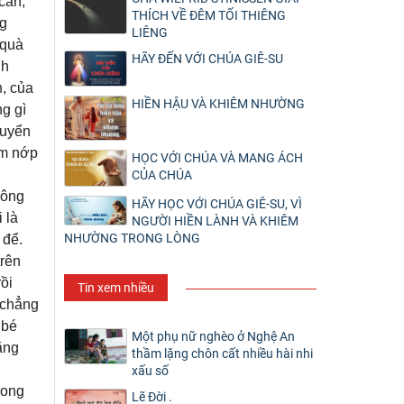
can,
THÍCH VỀ ĐÊM TỐI THIÊNG
ng
LIÊNG
 quà
HÃY ĐẾN VỚI CHÚA GIÊ-SU
nh
, của
HIỀN HẬU VÀ KHIÊM NHƯỜNG
g gì
tuyển
ơm nớp
HỌC VỚI CHÚA VÀ MANG ÁCH
CỦA CHÚA
hông
HÃY HỌC VỚI CHÚA GIÊ-SU, VÌ
 là
NGƯỜI HIỀN LÀNH VÀ KHIÊM
NHƯỜNG TRONG LÒNG
 để.
trên
rồi
Tin xem nhiều
 chẳng
 bé
Một phụ nữ nghèo ở Nghệ An
ẳng
thầm lặng chôn cất nhiều hài nhi
xấu số
rong
Lẽ Đời .