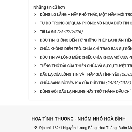
Những tin cũ hơn
ĐỪNG LO LẮNG – HÃY PHÓ THÁC, MỘT NĂM MỚI TR
TỰ DO TRONG SỰ QUAN PHÒNG: VÓ NGỰA ĐỨC TIN G
(26/02/2026)
Tết Là Gì?
ĐỨC TIN KHÔNG ĐẾN TỪ NHỮNG PHÉP LẠ NHÃN TIỀ
CHÚA KHÔNG DIỄN TRÒ, CHÚA CHỈ TRAO BAN SỰ SỐ
ĐỨC TIN VÀ LÒNG MẾN: CHIẾC CHÌA KHÓA MỞ CỬA P
TIẾNG THỞ DÀI CỦA THIÊN CHÚA VÀ SỰ CỰ TUYỆT 
(26/0
DẤU LẠ CỦA LÒNG TIN VÀ THẬP GIÁ TÌNH YÊU
(26/02/2026)
CHÚA SANG BỜ BÊN KIA CỦA ĐỨC TIN
ĐỪNG ĐÒI DẤU LẠ NHƯNG HÃY TRỞ THÀNH DẤU CHỈ
HOA TÌNH THƯƠNG - NHÓM NHỎ HOÀ BÌNH
Địa chỉ:
162/1 Nguyễn Lương Bằng, Hoà Thắng, Buôn Ma