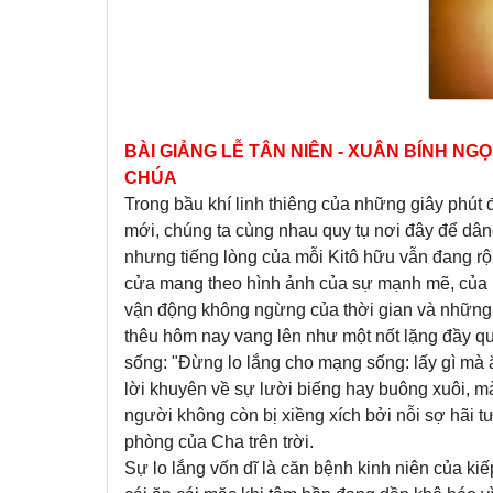
BÀI GIẢNG LỄ TÂN NIÊN - XUÂN BÍNH NG
CHÚA
Trong bầu khí linh thiêng của những giây phút 
mới, chúng ta cùng nhau quy tụ nơi đây để dân
nhưng tiếng lòng của mỗi Kitô hữu vẫn đang rộ
cửa mang theo hình ảnh của sự mạnh mẽ, của n
vận động không ngừng của thời gian và những 
thêu hôm nay vang lên như một nốt lặng đầy qu
sống: "Đừng lo lắng cho mạng sống: lấy gì mà ă
lời khuyên về sự lười biếng hay buông xuôi, mà
người không còn bị xiềng xích bởi nỗi sợ hãi 
phòng của Cha trên trời.
Sự lo lắng vốn dĩ là căn bệnh kinh niên của ki