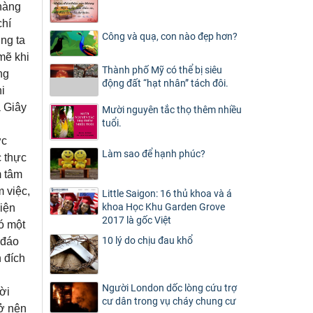
phàng
chí
Công và quạ, con nào đẹp hơn?
ng ta
mẽ khi
Thành phố Mỹ có thể bị siêu
ng
động đất “hạt nhân” tách đôi.
i
à Giây
Mười nguyên tắc thọ thêm nhiều
tuổi.
ớc
Làm sao để hạnh phúc?
c thực
m tâm
m việc,
Little Saigon: 16 thủ khoa và á
khoa Học Khu Garden Grove
hiện
2017 là gốc Việt
ó một
10 lý do chịu đau khổ
 đáo
 đích
Người London dốc lòng cứu trợ
ời
cư dân trong vụ cháy chung cư
rở nên