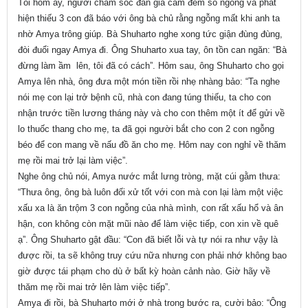
Tối hôm ấy, người chăm sóc đàn gia cầm đếm số ngỗng và phát
hiện thiếu 3 con đã báo với ông bà chủ rằng ngỗng mất khi anh ta
nhờ Amya trông giúp. Bà Shuharto nghe xong tức giận đùng đùng,
đòi đuổi ngay Amya đi. Ông Shuharto xua tay, ôn tồn can ngăn: “Bà
đừng làm ầm lên, tôi đã có cách”. Hôm sau, ông Shuharto cho gọi
Amya lên nhà, ông đưa một món tiền rồi nhẹ nhàng bảo: “Ta nghe
nói mẹ con lại trở bệnh cũ, nhà con đang túng thiếu, ta cho con
nhận trước tiền lương tháng này và cho con thêm một ít để gửi về
lo thuốc thang cho mẹ, ta đã gọi người bắt cho con 2 con ngỗng
béo để con mang về nấu đồ ăn cho mẹ. Hôm nay con nghỉ về thăm
mẹ rồi mai trở lại làm việc”.
Nghe ông chủ nói, Amya nước mắt lưng tròng, mặt cúi gằm thưa:
“Thưa ông, ông bà luôn đối xử tốt với con mà con lại làm một việc
xấu xa là ăn trộm 3 con ngỗng của nhà mình, con rất xấu hổ và ân
hận, con không còn mặt mũi nào để làm việc tiếp, con xin về quê
ạ”. Ông Shuharto gật đầu: “Con đã biết lỗi và tự nói ra như vậy là
được rồi, ta sẽ không truy cứu nữa nhưng con phải nhớ không bao
giờ được tái phạm cho dù ở bất kỳ hoàn cảnh nào. Giờ hãy về
thăm mẹ rồi mai trở lên làm việc tiếp”.
Amya đi rồi, bà Shuharto mới ở nhà trong bước ra, cười bảo: “Ông