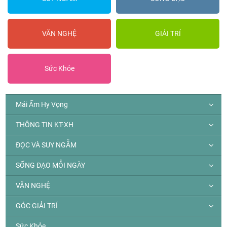
VĂN NGHỆ
GIẢI TRÍ
Sức Khỏe
Mái Ấm Hy Vọng
THÔNG TIN KT-XH
ĐỌC VÀ SUY NGẪM
SỐNG ĐẠO MỖI NGÀY
VĂN NGHỆ
GÓC GIẢI TRÍ
Sức Khỏe