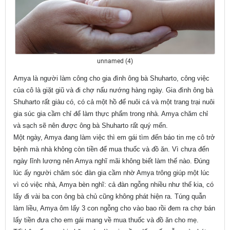
unnamed (4)
Amya là người làm công cho gia đình ông bà Shuharto, công việc
của cô là giặt giũ và đi chợ nấu nướng hàng ngày. Gia đình ông bà
Shuharto rất giàu có, có cả một hồ để nuôi cá và một trang trại nuôi
gia súc gia cầm chỉ để làm thực phẩm trong nhà. Amya chăm chỉ
và sạch sẽ nên được ông bà Shuharto rất quý mến.
Một ngày, Amya đang làm việc thì em gái tìm đến báo tin mẹ cô trở
bệnh mà nhà không còn tiền để mua thuốc và đồ ăn. Vì chưa đến
ngày lĩnh lương nên Amya nghĩ mãi không biết làm thế nào. Đúng
lúc ấy người chăm sóc đàn gia cầm nhờ Amya trông giúp một lúc
vì có việc nhà, Amya bèn nghĩ: cả đàn ngỗng nhiều như thế kia, có
lấy đi vài ba con ông bà chủ cũng không phát hiện ra. Túng quẫn
làm liều, Amya ôm lấy 3 con ngỗng cho vào bao rồi đem ra chợ bán
lấy tiền đưa cho em gái mang về mua thuốc và đồ ăn cho mẹ.