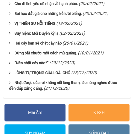
(20/02/2021)
Cho đi tình yêu sẽ nhận về hạnh phúc.
(20/02/2021)
Bài học đắt giá cho những kẻ lười biếng.
(18/02/2021)
VỊ THIỀN SƯ NỖI TIẾNG
(02/02/2021)
Suy niệm: Mối Duyên kỳ lạ
(26/01/2021)
Hai cây bạn sẽ chặt cây nào
(10/01/2021)
Đừng bắt chước một cách mù quáng.
(29/12/2020)
“Nên chặt cây nào?”
(23/12/2020)
LÒNG TỰ TRỌNG CỦA LOÀI CHÓ
Nhặt được của rơi không nổi lòng tham, lão nông nghèo được
(21/12/2020)
đền đáp xứng đáng.
Mái Ấm
KT-XH
SUY NGẪM
SỐNG ĐẠO