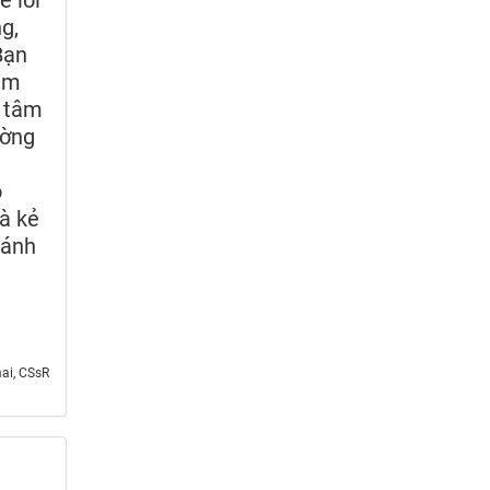
ẻ loi
g,
Bạn
hàm
i tâm
ường
ó
và kẻ
 ánh
ai, CSsR