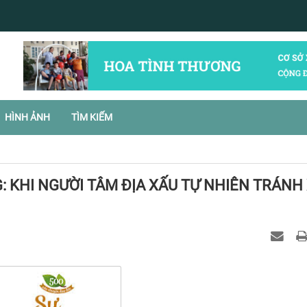
HÌNH ẢNH
TÌM KIẾM
 KHI NGƯỜI TÂM ĐỊA XẤU TỰ NHIÊN TRÁNH