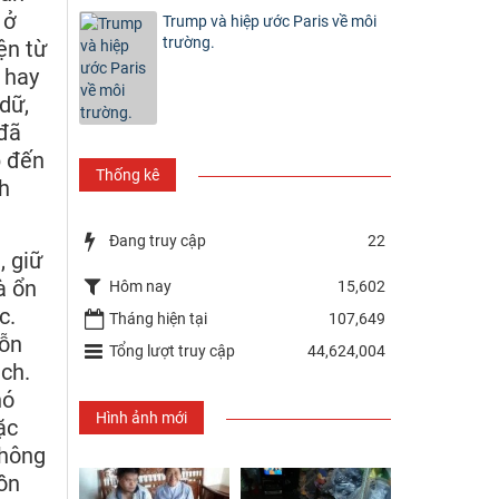
 ở
Trump và hiệp ước Paris về môi
trường.
ện từ
 hay
dữ,
 đã
p đến
Thống kê
h
Đang truy cập
22
, giữ
à ổn
Hôm nay
15,602
c.
Tháng hiện tại
107,649
hỗn
Tổng lượt truy cập
44,624,004
ch.
hó
Hình ảnh mới
ặc
không
hồn