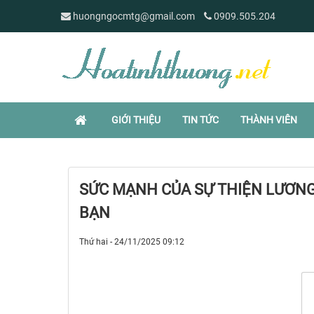
huongngocmtg@gmail.com
0909.505.204
GIỚI THIỆU
TIN TỨC
THÀNH VIÊN
SỨC MẠNH CỦA SỰ THIỆN LƯƠNG:
BẠN
Thứ hai - 24/11/2025 09:12