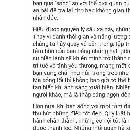
bạn quá "sáng" so với thế giới quan của
an bài để trả lại cho bạn không gian t
nhân đức.
Hiểu được nguyên lý sâu xa này, chún
Thay vì dành thời gian và năng lượng 
chúng ta hãy quay về bên trong, tập t
tâm hồn của bạn bằng những hạt giống
sự hiền lành sẽ khiến mình trở thành 
trí tuệ và tình yêu thương, mang một
bạn vững chãi như núi, trong trẻo như
Mà bóng tối thì không bao giờ có thể 
tan biến khi ánh sáng xuất hiện. Nhiệm
người khác, mà là thắp sáng ngọn đèn 
Hơn nữa, khi bạn sống với một tâm đị
thu hút những điều tốt đẹp. Quy luậ
hành chân thành, những cơ hội tốt là
được thanh lọc. Những mối quan hệ xã 