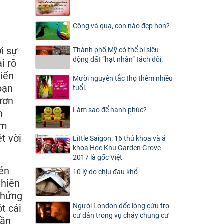
Công và quạ, con nào đẹp hơn?
i sự
Thành phố Mỹ có thể bị siêu
động đất “hạt nhân” tách đôi.
i rõ
hiến
Mười nguyên tắc thọ thêm nhiều
bạn
tuổi.
lươn
Làm sao để hạnh phúc?
m
ảm
t vời
Little Saigon: 16 thủ khoa và á
khoa Học Khu Garden Grove
2017 là gốc Việt
vén
10 lý do chịu đau khổ
ghiên
 chứng
Người London dốc lòng cứu trợ
t cái
cư dân trong vụ cháy chung cư
lần