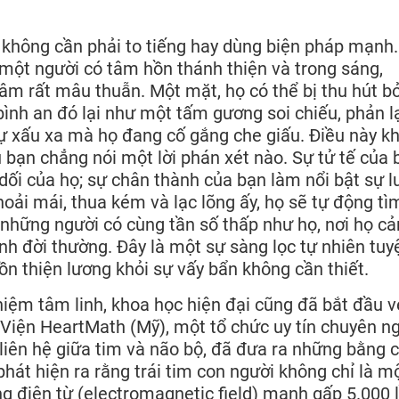
ạn không cần phải to tiếng hay dùng biện pháp mạnh.
 một người có tâm hồn thánh thiện và trong sáng,
âm rất mâu thuẫn. Một mặt, họ có thể bị thu hút bở
ình an đó lại như một tấm gương soi chiếu, phản lạ
ự xấu xa mà họ đang cố gắng che giấu. Điều này k
ù bạn chẳng nói một lời phán xét nào. Sự tử tế của 
ả dối của họ; sự chân thành của bạn làm nổi bật sự 
hoải mái, thua kém và lạc lõng ấy, họ sẽ tự động tì
, những người có cùng tần số thấp như họ, nơi họ c
nh đời thường. Đây là một sự sàng lọc tự nhiên tuyệ
n thiện lương khỏi sự vấy bẩn không cần thiết.
iệm tâm linh, khoa học hiện đại cũng đã bắt đầu 
Viện HeartMath (Mỹ), một tổ chức uy tín chuyên n
i liên hệ giữa tim và não bộ, đã đưa ra những bằng
hát hiện ra rằng trái tim con người không chỉ là mộ
 điện từ (electromagnetic field) mạnh gấp 5.000 