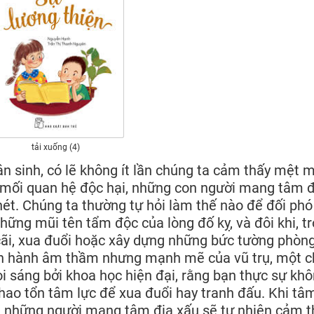
tải xuống (4)
ân sinh, có lẽ không ít lần chúng ta cảm thấy mệt m
g mối quan hệ độc hại, những con người mang tâm đ
ghét. Chúng ta thường tự hỏi làm thế nào để đối phó
hững mũi tên tẩm độc của lòng đố kỵ, và đôi khi, t
 cãi, xua đuổi hoặc xây dựng những bức tường phòn
 vận hành âm thầm nhưng mạnh mẽ của vũ trụ, một 
i sáng bởi khoa học hiện đại, rằng bạn thực sự kh
 hao tổn tâm lực để xua đuổi hay tranh đấu. Khi tâ
h, những người mang tâm địa xấu sẽ tự nhiên cảm t