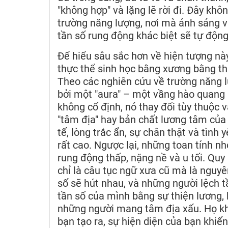
"không hợp" và lặng lẽ rời đi. Đây kh
trường năng lượng, nơi mà ánh sáng v
tần số rung động khác biệt sẽ tự động
Để hiểu sâu sắc hơn về hiện tượng nà
thực thể sinh học bằng xương bằng thị
Theo các nghiên cứu về trường năng 
bởi một "aura" – một vầng hào quang 
không cố định, nó thay đổi tùy thuộc v
"tâm địa" hay bản chất lương tâm của
tế, lòng trắc ẩn, sự chân thật và tình
rất cao. Ngược lại, những toan tính nh
rung động thấp, nặng nề và u tối. Quy
chỉ là câu tục ngữ xưa cũ mà là nguy
số sẽ hút nhau, và những người lệch tầ
tần số của mình bằng sự thiện lương, 
những người mang tâm địa xấu. Họ kh
bạn tạo ra, sự hiện diện của bạn khiến