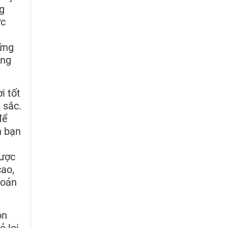
g
ực
ững
àng
i tốt
 sắc.
để
n bạn
được
cao,
 oán
on