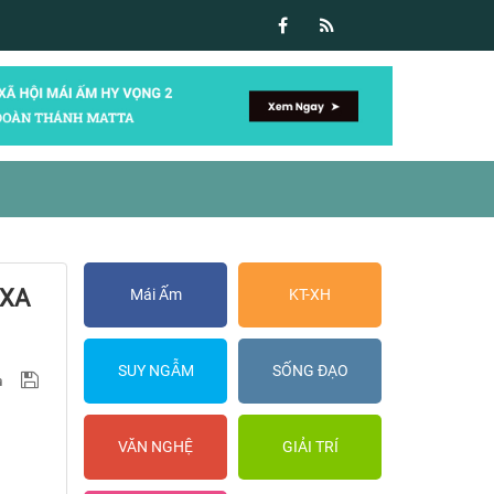
 XA
Mái Ấm
KT-XH
SUY NGẪM
SỐNG ĐẠO
VĂN NGHỆ
GIẢI TRÍ