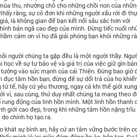
g mùa thu, nhường chỗ cho những chồi non của nhữn
hấy rằng, sự cô đơn khi những người xấu rời đi th
giá, là không gian để bạn kết nối sâu sắc hơn với
chính bản ngã cao đẹp của mình. Đừng tiếc nuối nh
y thầm cảm ơn vì họ đã giải phóng bạn khỏi những r
ỗi người chúng ta gặp đều là một người thầy. Ngườ
i học về sự tự bảo vệ và giá trị của việc giữ gìn bản
in tưởng vào sức mạnh của cái Thiện. Đừng bao giờ 
n đục tâm hồn bạn, đừng để sự dối trá của họ khiế
tử tế, hãy cứ yêu thương, ngay cả khi thế giới xung
ởi vì, sau cùng, thứ duy nhất chúng ta mang theo 
 số rung động của linh hồn mình. Một linh hồn thanh 
nh giới cao đẹp, trong khi những tâm hồn nặng trĩu
do chính họ tạo ra.
 khát sự bình an, hãy cứ an tâm vững bước trên c