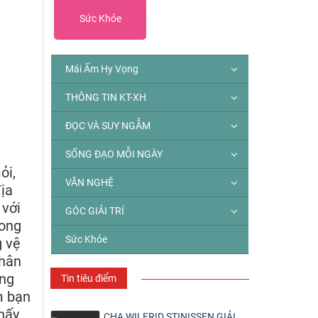
Sức Khỏe
Mái Ấm Hy Vọng
THÔNG TIN KT-XH
ĐỌC VÀ SUY NGẪM
SỐNG ĐẠO MỖI NGÀY
ỏi,
VĂN NGHỆ
ịa
 với
GÓC GIẢI TRÍ
rong
Sức Khỏe
g vệ
chân
ông
Tin tiêu điểm
m bạn
hấy
CHA WILFRID STINISSEN GIẢI