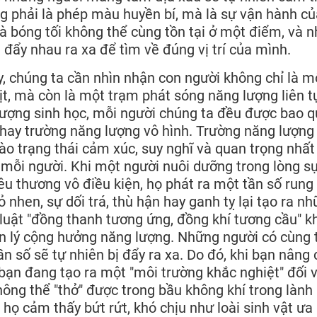
ông phải là phép màu huyền bí, mà là sự vận hành c
à bóng tối không thể cùng tồn tại ở một điểm, và 
 đẩy nhau ra xa để tìm về đúng vị trí của mình.
y, chúng ta cần nhìn nhận con người không chỉ là m
t, mà còn là một trạm phát sóng năng lượng liên t
lượng sinh học, mỗi người chúng ta đều được bao 
hay trường năng lượng vô hình. Trường năng lượng
ào trạng thái cảm xúc, suy nghĩ và quan trọng nhất
 mỗi người. Khi một người nuôi dưỡng trong lòng sự
 yêu thương vô điều kiện, họ phát ra một tần số run
ỏ nhen, sự dối trá, thù hận hay ganh tỵ lại tạo ra n
 luật "đồng thanh tương ứng, đồng khí tương cầu" 
ên lý cộng hưởng năng lượng. Những người có cùng 
n số sẽ tự nhiên bị đẩy ra xa. Do đó, khi bạn nâng
bạn đang tạo ra một "môi trường khắc nghiệt" đối v
ông thể "thở" được trong bầu không khí trong làn
 họ cảm thấy bứt rứt, khó chịu như loài sinh vật ưa