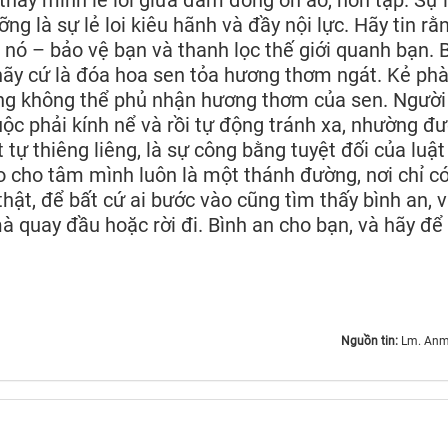
hấy mình lẻ loi giữa đám đông ồn ào, hỗn tạp. Sự l
ng là sự lẻ loi kiêu hãnh và đầy nội lực. Hãy tin rằn
nó – bảo vệ bạn và thanh lọc thế giới quanh bạn. 
 hãy cứ là đóa hoa sen tỏa hương thơm ngát. Kẻ p
hưng không thể phủ nhận hương thơm của sen. Ngườ
uộc phải kính nể và rồi tự động tránh xa, nhường đ
 tự thiêng liêng, là sự công bằng tuyệt đối của luật
 cho tâm mình luôn là một thánh đường, nơi chỉ c
hật, để bất cứ ai bước vào cũng tìm thấy bình an, 
à quay đầu hoặc rời đi. Bình an cho bạn, và hãy để
Nguồn tin:
Lm. Anm