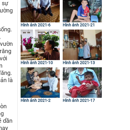
à sự
 đường
Hình ảnh 2021-6
Hình ảnh 2021-21
sống.
,
 vườn
 rằng
với
Hình ảnh 2021-10
Hình ảnh 2021-13
m
đăng.
ản là
i
Hình ảnh 2021-2
Hình ảnh 2021-17
còn
ng
ẽ dần
hay