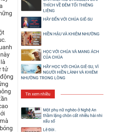
ủa
THÍCH VỀ ĐÊM TỐI THIÊNG
LIÊNG
những
HÃY ĐẾN VỚI CHÚA GIÊ-SU
ột
HIỀN HẬU VÀ KHIÊM NHƯỜNG
ục.
quanh
HỌC VỚI CHÚA VÀ MANG ÁCH
 này
CỦA CHÚA
 là
HÃY HỌC VỚI CHÚA GIÊ-SU, VÌ
 tử
NGƯỜI HIỀN LÀNH VÀ KHIÊM
g động
NHƯỜNG TRONG LÒNG
hững
không
Tin xem nhiều
tần
 cao
Một phụ nữ nghèo ở Nghệ An
ới
thầm lặng chôn cất nhiều hài nhi
h mà
xấu số
 bóng
Lẽ Đời .