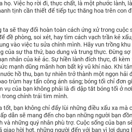
 họ. Việc họ rời đi, thực chất, là một phước lành, l
hanh tịnh cần thiết để tiếp tục thăng hoa trên con
g ta sẽ thay đổi hoàn toàn cách ứng xử trong cuộc 
để đề phòng, soi xét, hay tìm cách vạch trần kẻ xấu
rung vào việc tu sửa chính mình. Hãy vun trồng khu
 của sự tha thứ, bao dung và trung thực. Đừng sợ
nạn nhân của kẻ ác. Sự hiền lành đích thực, đi kèm 
 sức mạnh dũng mãnh hơn bất kỳ vũ khí nào. Khi tâ
 nước hồ thu, bạn tự nhiên trở thành một ngọn hải 
bao trùm hay tấn công ánh sáng; bóng tối chỉ đơn gi
 vụ của bạn không phải là đi dập tắt bóng tối ở nơ
trong chính trái tim mình.
a tốt, bạn không chỉ đẩy lùi những điều xấu xa mà 
t hấp dẫn sẽ mang đến cho bạn những người bạn đồ
nh và những quý nhân phù trợ. Cuộc sống của bạn s
giao hời hợt, những người đến với bạn vì lợi dụng 