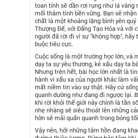
toan tính sẽ dần rơi rụng như lá vàn
mối thâm tình bền vững. Bạn sẽ nhận t
chất là một khoảng lặng bình yên quý 
Thượng Đế, với Đấng Tạo Hóa và với 
người đã rời đi vì sự "không hợp", hã
buộc tiêu cực.
Cuộc sống là một trường học lớn, và m
dạy ta sự yêu thương, kẻ xấu dạy ta bà
Nhưng trên hết, bài học lớn nhất là t
hành vi xấu xa của người khác làm vẩ
mất niềm tin vào sự thật. Hãy cứ sống 
quanh dường như đang đi ngược lại. B
khi rời khỏi thế giới này chính là tần
nhẹ nhàng sẽ siêu thoát lên những cả
hờn sẽ mãi quẩn quanh trong bóng tối 
Vậy nên, hỡi những tâm hồn đang khao