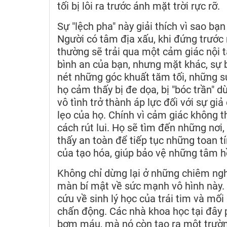
tối bị lôi ra trước ánh mặt trời rực rỡ.
Sự "lệch pha" này giải thích vì sao b
Người có tâm địa xấu, khi đứng trước
thường sẽ trải qua một cảm giác nội t
bình an của bạn, nhưng mặt khác, sự b
nét những góc khuất tăm tối, những s
họ cảm thấy bị đe dọa, bị "bóc trần" d
vô tình trở thành áp lực đối với sự gi
lẹo của họ. Chính vì cảm giác không t
cách rút lui. Họ sẽ tìm đến những nơi
thấy an toàn để tiếp tục những toan tí
của tạo hóa, giúp bảo vệ những tâm hồ
Không chỉ dừng lại ở những chiêm ngh
màn bí mật về sức mạnh vô hình này. 
cứu về sinh lý học của trái tim và mố
chấn động. Các nhà khoa học tại đây p
bơm máu, mà nó còn tạo ra một trường