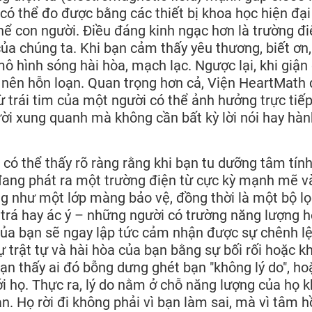
có thể đo được bằng các thiết bị khoa học hiện đại
ể con người. Điều đáng kinh ngạc hơn là trường đi
ủa chúng ta. Khi bạn cảm thấy yêu thương, biết ơn,
ô hình sóng hài hòa, mạch lạc. Ngược lại, khi giận 
ở nên hỗn loạn. Quan trọng hơn cả, Viện HeartMath
 trái tim của một người có thể ảnh hưởng trực tiế
ời xung quanh mà không cần bất kỳ lời nói hay hàn
 có thể thấy rõ ràng rằng khi bạn tu dưỡng tâm tính
đang phát ra một trường điện từ cực kỳ mạnh mẽ v
g như một lớp màng bảo vệ, đồng thời là một bộ lọ
trá hay ác ý – những người có trường năng lượng 
của bạn sẽ ngay lập tức cảm nhận được sự chênh lệ
ự trật tự và hài hòa của bạn bằng sự bối rối hoặc k
i bạn thấy ai đó bỗng dưng ghét bạn "không lý do", ho
với họ. Thực ra, lý do nằm ở chỗ năng lượng của họ 
n. Họ rời đi không phải vì bạn làm sai, mà vì tâm 