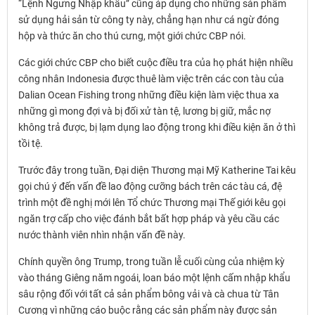
“Lệnh Ngưng Nhập khẩu” cũng áp dụng cho những sản phẩm
sử dụng hải sản từ công ty này, chẳng hạn như cá ngừ đóng
hộp và thức ăn cho thú cưng, một giới chức CBP nói.
Các giới chức CBP cho biết cuộc điều tra của họ phát hiện nhiều
công nhân Indonesia được thuê làm việc trên các con tàu của
Dalian Ocean Fishing trong những điều kiện làm việc thua xa
những gì mong đợi và bị đối xử tàn tệ, lương bị giữ, mắc nợ
không trả được, bị lạm dụng lao động trong khi điều kiện ăn ở thì
tồi tệ.
Trước đây trong tuần, Đại diện Thương mại Mỹ Katherine Tai kêu
gọi chú ý đến vấn đề lao động cưỡng bách trên các tàu cá, đệ
trình một đề nghị mới lên Tổ chức Thương mại Thế giới kêu gọi
ngăn trợ cấp cho việc đánh bắt bất hợp pháp và yêu cầu các
nước thành viên nhìn nhận vấn đề này.
Chính quyền ông Trump, trong tuần lễ cuối cùng của nhiệm kỳ
vào tháng Giêng năm ngoái, loan báo một lệnh cấm nhập khẩu
sâu rộng đối với tất cả sản phẩm bông vải và cà chua từ Tân
Cương vì những cáo buộc rằng các sản phẩm này được sản