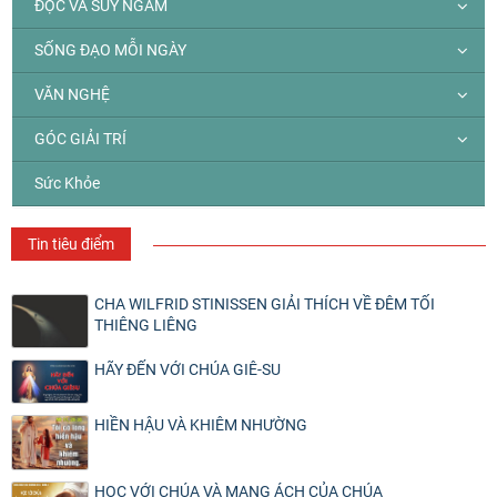
ĐỌC VÀ SUY NGẪM
SỐNG ĐẠO MỖI NGÀY
VĂN NGHỆ
GÓC GIẢI TRÍ
Sức Khỏe
Tin tiêu điểm
CHA WILFRID STINISSEN GIẢI THÍCH VỀ ĐÊM TỐI
THIÊNG LIÊNG
HÃY ĐẾN VỚI CHÚA GIÊ-SU
HIỀN HẬU VÀ KHIÊM NHƯỜNG
HỌC VỚI CHÚA VÀ MANG ÁCH CỦA CHÚA