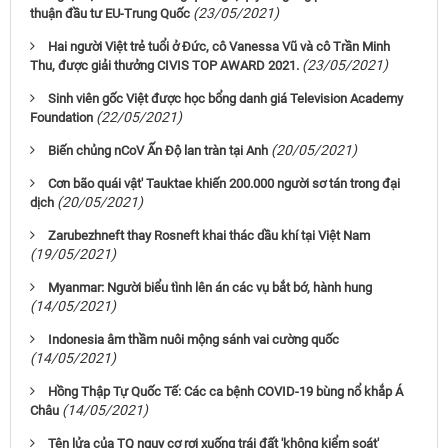
(23/05/2021)
thuận đầu tư EU-Trung Quốc
Hai người Việt trẻ tuổi ở Đức, cô Vanessa Vũ và cô Trần Minh
(23/05/2021)
Thu, được giải thưởng CIVIS TOP AWARD 2021.
Sinh viên gốc Việt được học bổng danh giá Television Academy
(22/05/2021)
Foundation
(20/05/2021)
Biến chủng nCoV Ấn Độ lan tràn tại Anh
Cơn bão quái vật' Tauktae khiến 200.000 người sơ tán trong đại
(20/05/2021)
dịch
Zarubezhneft thay Rosneft khai thác dầu khí tại Việt Nam
(19/05/2021)
Myanmar: Người biểu tình lên án các vụ bắt bớ, hành hung
(14/05/2021)
Indonesia âm thầm nuôi mộng sánh vai cường quốc
(14/05/2021)
Hồng Thập Tự Quốc Tế: Các ca bệnh COVID-19 bùng nổ khắp Á
(14/05/2021)
Châu
Tên lửa của TQ nguy cơ rơi xuống trái đất 'không kiểm soát'