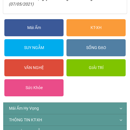
(07/05/2021)
Mái Ấm
KT-XH
SUY NGẪM
SỐNG ĐẠO
VĂN NGHỆ
GIẢI TRÍ
Sức Khỏe
Mái Ấm Hy Vọng
THÔNG TIN KT-XH