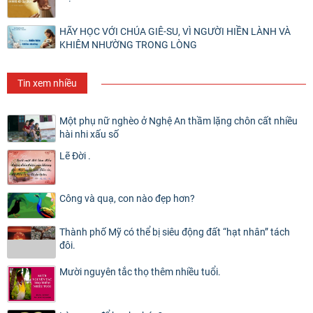
HÃY HỌC VỚI CHÚA GIÊ-SU, VÌ NGƯỜI HIỀN LÀNH VÀ
KHIÊM NHƯỜNG TRONG LÒNG
Tin xem nhiều
Một phụ nữ nghèo ở Nghệ An thầm lặng chôn cất nhiều
hài nhi xấu số
Lẽ Đời .
Công và quạ, con nào đẹp hơn?
Thành phố Mỹ có thể bị siêu động đất “hạt nhân” tách
đôi.
Mười nguyên tắc thọ thêm nhiều tuổi.