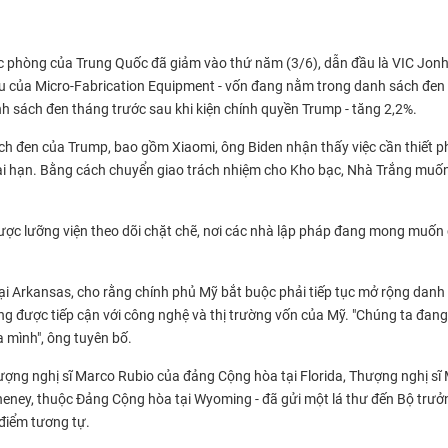
c phòng của Trung Quốc đã giảm vào thứ năm (3/6), dẫn đầu là VIC Jon
u của Micro-Fabrication Equipment - vốn đang nằm trong danh sách đen 
nh sách đen tháng trước sau khi kiện chính quyền Trump - tăng 2,2%.
ách đen của Trump, bao gồm Xiaomi, ông Biden nhận thấy việc cần thiết p
ài hạn. Bằng cách chuyển giao trách nhiệm cho Kho bạc, Nhà Trắng muố
được lưỡng viện theo dõi chặt chẽ, nơi các nhà lập pháp đang mong muốn
ại Arkansas, cho rằng chính phủ Mỹ bắt buộc phải tiếp tục mở rộng danh
ng được tiếp cận với công nghệ và thị trường vốn của Mỹ. "Chúng ta đang
a mình", ông tuyên bố.
ng nghị sĩ Marco Rubio của đảng Cộng hòa tại Florida, Thượng nghị sĩ
Cheney, thuộc Đảng Cộng hòa tại Wyoming - đã gửi một lá thư đến Bộ trưở
điểm tương tự.