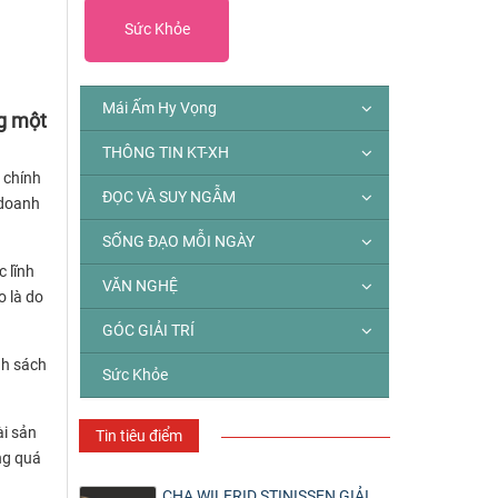
Sức Khỏe
Mái Ấm Hy Vọng
ng một
THÔNG TIN KT-XH
 chính
ĐỌC VÀ SUY NGẪM
 doanh
SỐNG ĐẠO MỖI NGÀY
c lĩnh
VĂN NGHỆ
o là do
GÓC GIẢI TRÍ
nh sách
Sức Khỏe
ài sản
Tin tiêu điểm
ng quá
CHA WILFRID STINISSEN GIẢI