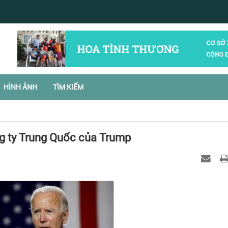
HÌNH ẢNH
TÌM KIẾM
ng ty Trung Quốc của Trump