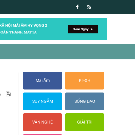
Mái Ấm
KT-XH
SUY NGẪM
SỐNG ĐẠO
VĂN NGHỆ
GIẢI TRÍ