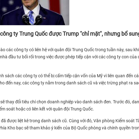
c công ty Trung Quốc được Trump "chỉ mặt", nhưng bổ su
ào các công ty có liên hệ với quân đội Trung Quốc trong tuần này, sau khi
 nhà đầu tư bối rối trong việc được phép tiếp cận với các công ty con của
nh sách các công ty có thể bị cấm tiếp cận vốn của Mỹ vì liên quan đến cá
 đến nay, các công ty nằm trong danh sách cũ và việc trừng phạt ra sa
 sẽ thay đổi tiêu chí chọn doanh nghiệp vào danh sách đen. Trước đó, da
m soát hoặc có liên kết với quân đội Trung Quốc.
i đã được liệt kê trong danh sách cũ. Cùng với đó, Văn phòng Kiểm soát T
Phía Kho bạc sẽ tham khảo ý kiến của Bộ Quốc phòng và chính quyền tro