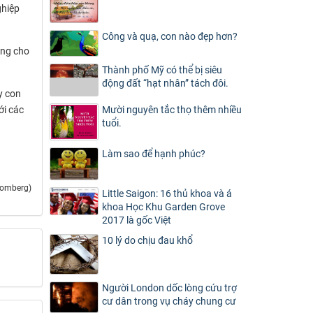
ghiệp
Công và quạ, con nào đẹp hơn?
ụng cho
Thành phố Mỹ có thể bị siêu
động đất “hạt nhân” tách đôi.
y con
ới các
Mười nguyên tắc thọ thêm nhiều
tuổi.
Làm sao để hạnh phúc?
oomberg)
Little Saigon: 16 thủ khoa và á
khoa Học Khu Garden Grove
2017 là gốc Việt
10 lý do chịu đau khổ
Người London dốc lòng cứu trợ
cư dân trong vụ cháy chung cư