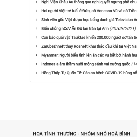
Nghị Viện Châu Âu thông qua nghị quyết ngưng phê chu
Hai người Việt trẻ tuổi ở Đức, cô Vanessa Vũ và cô Tr
Sinh viên gốc Việt được học bổng danh giá Television
(20/05/2021)
Biến chủng nCoV Ấn Độ lan tràn tại Anh
Cơn bão quái vật' Tauktae khiến 200.000 người sơ tán tr
Zarubezhneft thay Rosneft khai thác dầu khí tại Việt N
Myanmar: Người biểu tình lên án các vụ bắt bớ, hành hu
(1
Indonesia âm thầm nuôi mộng sánh vai cường quốc
Hồng Thập Tự Quốc Tế: Các ca bệnh COVID-19 bùng nổ
HOA TÌNH THƯƠNG - NHÓM NHỎ HOÀ BÌNH