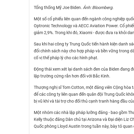
Tổng thống Mỹ Joe Biden.
Ảnh: Bloomberg.
Một số cổ phiếu liên quan đến ngành công nghiệp quố
Optronic Technology và AECC Aviation Power. Cổ phiế
giảm 2,9%. Trong khi đó, Xiaomi - được đưa ra khỏi da
Sau khi hai công ty Trung Quốc tiến hành kiện danh s
đổi chính sách này cho hợp pháp và bền vững trong d
cố vị thế pháp lý cho các hình phạt.
Động thái xem xét lại danh sách đen của Biden đang 
lập trường cứng rắn hơn đối với Bắc Kinh.
Thượng nghị sĩ Tom Cotton, một đảng viên Cộng hòa t
để các công ty liên quan đến quân đội Trung Quốc khô
bị vũ khí và tài trợ cho đối thủ cạnh tranh hàng đầu củ
Một nhóm các nhà lập pháp lưỡng đảng - bao gồm Thượ
Kelly thuộc đảng Dân chủ tại Arizona và Đại diện Liz 
Quốc phòng Lloyd Austin trong tuần này, bày tỏ quan 