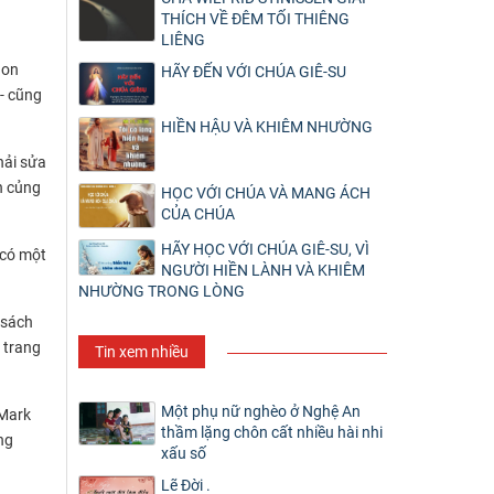
THÍCH VỀ ĐÊM TỐI THIÊNG
LIÊNG
hon
HÃY ĐẾN VỚI CHÚA GIÊ-SU
- cũng
HIỀN HẬU VÀ KHIÊM NHƯỜNG
hải sửa
n củng
HỌC VỚI CHÚA VÀ MANG ÁCH
CỦA CHÚA
HÃY HỌC VỚI CHÚA GIÊ-SU, VÌ
 có một
NGƯỜI HIỀN LÀNH VÀ KHIÊM
NHƯỜNG TRONG LÒNG
 sách
 trang
Tin xem nhiều
Một phụ nữ nghèo ở Nghệ An
 Mark
thầm lặng chôn cất nhiều hài nhi
ng
xấu số
Lẽ Đời .