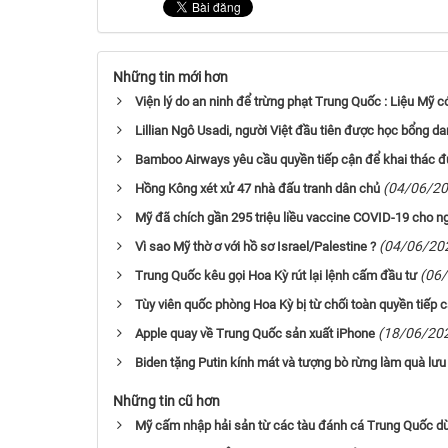
Những tin mới hơn
Viện lý do an ninh để trừng phạt Trung Quốc : Liệu Mỹ có
Lillian Ngô Usadi, người Việt đầu tiên được học bổng d
Bamboo Airways yêu cầu quyền tiếp cận để khai thác đ
(04/06/20
Hồng Kông xét xử 47 nhà đấu tranh dân chủ
Mỹ đã chích gần 295 triệu liều vaccine COVID-19 cho n
(04/06/20
Vì sao Mỹ thờ ơ với hồ sơ Israel/Palestine ?
(06
Trung Quốc kêu gọi Hoa Kỳ rút lại lệnh cấm đầu tư
Tùy viên quốc phòng Hoa Kỳ bị từ chối toàn quyền tiếp
(18/06/20
Apple quay về Trung Quốc sản xuất iPhone
Biden tặng Putin kính mát và tượng bò rừng làm quà lư
Những tin cũ hơn
Mỹ cấm nhập hải sản từ các tàu đánh cá Trung Quốc d