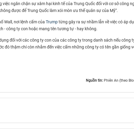
 việc ngăn chặn sự xâm hại kinh tế của Trung Quốc đối với cơ sở công n
ta không được để Trung Quốc làm xói mòn ưu thế quân sự của Mỹ".
ố Wall, nơi lệnh cấm của
Trump
từng gây ra sự nhầm lẫn về việc có áp d
ách - công ty con hoặc mang tên tương tự - hay không.
dụng đối với các công ty con của các công ty trong danh sách nếu công t
ước đó thậm chí còn nhắm đến việc cấm những công ty có tên gần giống v
Nguồn tin:
Phiên An (theo Bl