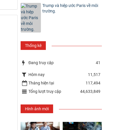
Trump và hiệp ước Paris về môi
trường.
Thống kê
Đang truy cập
41
Hôm nay
11,517
Tháng hiện tại
117,494
Tổng lượt truy cập
44,633,849
Hình ảnh mới