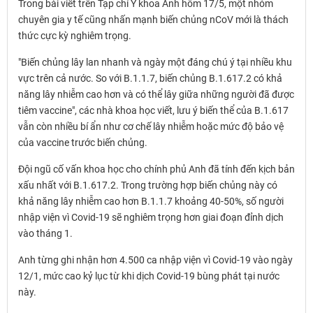
Trong bài viết trên Tạp chí Y khoa Anh hôm 17/5, một nhóm
chuyên gia y tế cũng nhấn mạnh biến chủng nCoV mới là thách
thức cực kỳ nghiêm trọng.
"Biến chủng lây lan nhanh và ngày một đáng chú ý tại nhiều khu
vực trên cả nước. So với B.1.1.7, biến chủng B.1.617.2 có khả
năng lây nhiễm cao hơn và có thể lây giữa những người đã được
tiêm vaccine", các nhà khoa học viết, lưu ý biến thể của B.1.617
vẫn còn nhiều bí ẩn như cơ chế lây nhiễm hoặc mức độ bảo vệ
của vaccine trước biến chủng.
Đội ngũ cố vấn khoa học cho chính phủ Anh đã tính đến kịch bản
xấu nhất với B.1.617.2. Trong trường hợp biến chủng này có
khả năng lây nhiễm cao hơn B.1.1.7 khoảng 40-50%, số người
nhập viện vì Covid-19 sẽ nghiêm trọng hơn giai đoạn đỉnh dịch
vào tháng 1.
Anh từng ghi nhận hơn 4.500 ca nhập viện vì Covid-19 vào ngày
12/1, mức cao kỷ lục từ khi dịch Covid-19 bùng phát tại nước
này.