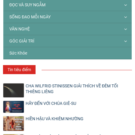
ĐỌC VÀ SUY NGẪM
SỐNG ĐẠO MỖI NGÀY
VĂN NGHỆ
GÓC GIẢI TRÍ
Sức Khỏe
Tin tiêu điểm
CHA WILFRID STINISSEN GIẢI THÍCH VỀ ĐÊM TỐI
THIÊNG LIÊNG
HÃY ĐẾN VỚI CHÚA GIÊ-SU
HIỀN HẬU VÀ KHIÊM NHƯỜNG