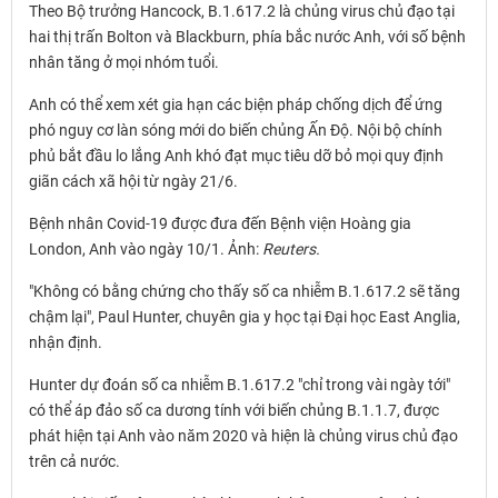
Theo Bộ trưởng Hancock, B.1.617.2 là chủng virus chủ đạo tại
hai thị trấn Bolton và Blackburn, phía bắc nước Anh, với số bệnh
nhân tăng ở mọi nhóm tuổi.
Anh có thể xem xét gia hạn các biện pháp chống dịch để ứng
phó nguy cơ làn sóng mới do biến chủng Ấn Độ. Nội bộ chính
phủ bắt đầu lo lắng Anh khó đạt mục tiêu dỡ bỏ mọi quy định
giãn cách xã hội từ ngày 21/6.
Bệnh nhân Covid-19 được đưa đến Bệnh viện Hoàng gia
London, Anh vào ngày 10/1. Ảnh:
Reuters.
"Không có bằng chứng cho thấy số ca nhiễm B.1.617.2 sẽ tăng
chậm lại", Paul Hunter, chuyên gia y học tại Đại học East Anglia,
nhận định.
Hunter dự đoán số ca nhiễm B.1.617.2 "chỉ trong vài ngày tới"
có thể áp đảo số ca dương tính với biến chủng B.1.1.7, được
phát hiện tại Anh vào năm 2020 và hiện là chủng virus chủ đạo
trên cả nước.