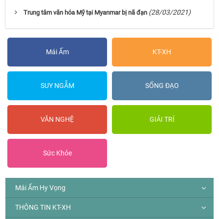
(28/03/2021)
Trung tâm văn hóa Mỹ tại Myanmar bị nã đạn
Mái Ấm
KT-XH
SUY NGẪM
SỐNG ĐẠO
VĂN NGHỆ
GIẢI TRÍ
Sức Khỏe
Mái Ấm Hy Vọng
THÔNG TIN KT-XH