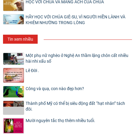
HỌC VỚI CHÚA VÀ MANG ÁCH CỦA CHÚA
HÃY HỌC VỚI CHÚA GIÊ-SU, VÌ NGƯỜI HIỀN LÀNH VÀ
KHIÊM NHƯỜNG TRONG LÒNG
Tin xem nhiều
Một phụ nữ nghèo ở Nghệ An thầm lặng chôn cất nhiều
hài nhi xấu số
Lẽ Đời .
Công và quạ, con nào đẹp hơn?
Thành phố Mỹ có thể bị siêu động đất “hạt nhân” tách
đôi.
Mười nguyên tắc thọ thêm nhiều tuổi.