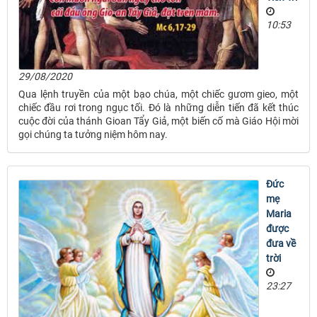
10:53
29/08/2020
Qua lệnh truyền của một bạo chúa, một chiếc gươm gieo, một
chiếc đầu rơi trong ngục tối. Ðó là những diễn tiến đã kết thúc
cuộc đời của thánh Gioan Tẩy Giả, một biến cố mà Giáo Hội mời
gọi chúng ta tưởng niệm hôm nay.
Đức
mẹ
Maria
được
đưa về
trời
23:27