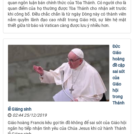
quan ngôn luận bán chính thức của Tòa Thánh. Có người cho là
quan điểm của họ thường được Tòa Thánh cho nhận xét trước
khi công bố. Điều chắc chắn là từ ngày Dòng này có thành viên
nắm quyền lãnh đạo cao nhất trong Giáo Hội, sự liên hệ mật
thiết giữa tờ báo và Vatican càng được lưu ý nhiều hơn.
Đức
Giáo
hoàng
đề cập
sai sót
của
Giáo
hội
trong
Thánh
lễ Giáng sinh
02:44 25/12/2019
Giáo hoàng Francis kêu gọi tín đồ không để sai sót của Giáo hội
ngăn họ tiếp nhận tình yêu của Chúa Jesus khi cử hành Thánh
lễ Giáng sinh.