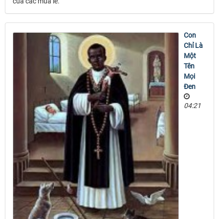
của các mùa lễ.
Con
Chỉ Là
Một
Tên
Mọi
Ðen
04:21