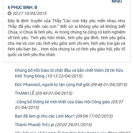
NHẬT
6 PHỤC SINH. B
20:27 10/05/2015
Đây là lệnh truyền của Thầy:“Các con hãy yêu mến nhau như
Thầy đã yêu mến các con.” Bất cứ ai không yêu sẽ không biết
Chúa, vì Chúa là tình yêu. Ai trong chúng ta cũng có kinh nghiệm
về tình yêu. Tình yêu hôn nhân, tình yêu gia đình, tình yêu giữa
cha mẹ và con cái, tình yêu giữa anh chị em, tình yêu trai gái và
tình yêu bạn bè…. Hơn nữa chúng ta có tình yêu giáo hội, yêu tổ
quốc và tình yêu tha nhân
Khủng bố Hồi Giáo IS chặt đầu và bắn chết thêm 28 tín hữu
Kitô Trung Đông
(10:13 22/04/2015)
Đức Phanxicô, người từ tận cùng thế giới
(09:48 01/04/2015)
THÁNH LỄ
(05:49 01/04/2015)
: Công bố thống kê mới nhất của Giáo Hội Công giáo
(05:37
01/04/2015)
Bạn đã làm gì cho các Linh Mục?
(09:04 17/02/2015)
Thánh Phaolô Trở Lại
(20:02 29/01/2015)