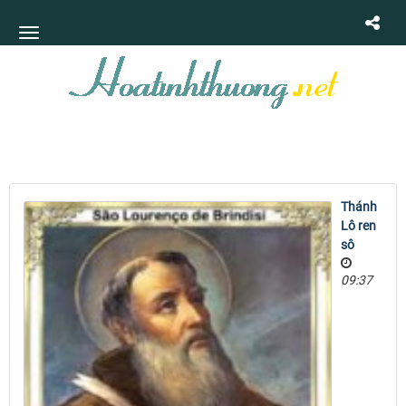
Thánh
Lô ren
sô
09:37