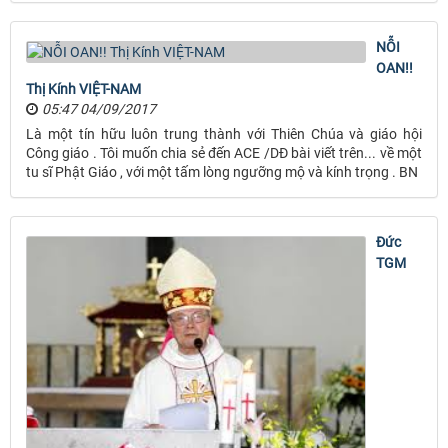
NỖI
OAN!!
Thị Kính VIỆT-NAM
05:47 04/09/2017
Là một tín hữu luôn trung thành với Thiên Chúa và giáo hội
Công giáo . Tôi muốn chia sẻ đến ACE /DĐ bài viết trên... về một
tu sĩ Phật Giáo , với một tấm lòng ngưỡng mộ và kính trọng . BN
Đức
TGM