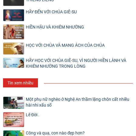
HÃY ĐẾN VỚI CHÚA GIÊ-SU
HIỀN HẬU VÀ KHIÊM NHƯỜNG
HỌC VỚI CHÚA VÀ MANG ÁCH CỦA CHÚA
HÃY HỌC VỚI CHÚA GIÊ-SU, VÌ NGƯỜI HIỀN LÀNH VÀ
KHIÊM NHƯỜNG TRONG LÒNG
Tin xem nhiều
Một phụ nữ nghèo ở Nghệ An thầm lặng chôn cất nhiều
hài nhi xấu số
Lẽ Đời .
Công và quạ, con nào đẹp hơn?