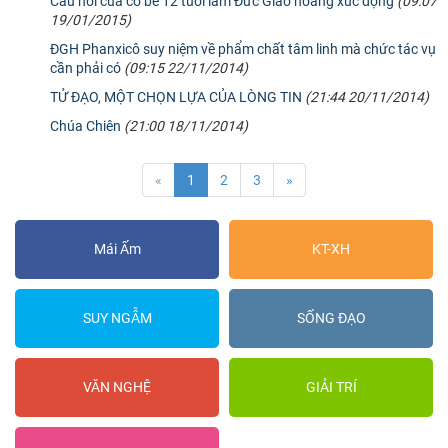
Câu hỏi của cô bé 12 tuổi làm Đức Giáo hoàng xúc động
(09:07
19/01/2015)
ĐGH Phanxicô suy niệm về phẩm chất tâm linh mà chức tác vụ
cần phải có
(09:15 22/11/2014)
TỬ ĐẠO, MỘT CHỌN LỰA CỦA LÒNG TIN
(21:44 20/11/2014)
Chúa Chiên
(21:00 18/11/2014)
«
1
2
3
»
Mái Ấm
KT-XH
SUY NGẪM
SỐNG ĐẠO
VĂN NGHỆ
GIẢI TRÍ