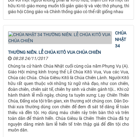
Đối với một người không phải là Ki-tô hữu, thậm chí với một tín
hữu Ki-tô giáo mong muốn tối giản giáo lý và việc thờ phụng, thì
giáo hội Công giáo và Chính thống giáo có thể rất giống nhau
CHÚA
NHẬT
34
THƯỜNG NIÊN. LỄ CHÚA KITÔ VUA CHÚA CHIÊN
08:28 24/11/2017
Chúng ta cử hành Chúa Nhật cuối cùng của năm Phụng Vụ (A).
Giáo Hội mừng kính trọng thể Lễ Chúa Kitô Vua, Vua các Vua,
Chúa các Chúa. Chúa Giêsu Kitô là Chúa Chiên Lành. Người Kitô
hữu rất quen thuộc với những từ ngữ nhà đạo, như con chiên,
đoàn chiên, chiên sát tế, chiên hy sinh và chiên gánh tội… Khi cử
hành thánh lễ mỗi ngày, chúng ta tuyên xưng: Lạy Chiên Thiên
Chúa, Đấng xóa tội trần gian, xin thương xót chúng con. Dân Do-
thái xưa thường dùng con chiên để đem đi sát tế dâng lễ toàn
thiêu và đền tội. Họ dùng máu chiên rảy trên bàn thờ và trên
toàn dân để thánh hiến. Chúa Giêsu là Chiên Thiên Chúa đã tự
nguyện dâng mình làm lễ hiến tế trên thập giá để đền tội cho
muôn dân.