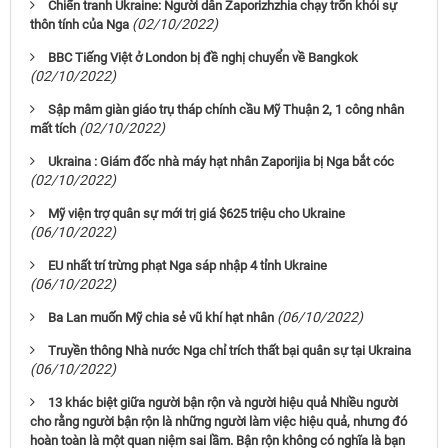
Chiến tranh Ukraine: Người dân Zaporizhzhia chạy trốn khỏi sự
(02/10/2022)
thôn tính của Nga
BBC Tiếng Việt ở London bị đề nghị chuyển về Bangkok
(02/10/2022)
Sập mâm giàn giáo trụ tháp chính cầu Mỹ Thuận 2, 1 công nhân
(02/10/2022)
mất tích
Ukraina : Giám đốc nhà máy hạt nhân Zaporijia bị Nga bắt cóc
(02/10/2022)
Mỹ viện trợ quân sự mới trị giá $625 triệu cho Ukraine
(06/10/2022)
EU nhất trí trừng phạt Nga sáp nhập 4 tỉnh Ukraine
(06/10/2022)
(06/10/2022)
Ba Lan muốn Mỹ chia sẻ vũ khí hạt nhân
Truyền thông Nhà nước Nga chỉ trích thất bại quân sự tại Ukraina
(06/10/2022)
13 khác biệt giữa người bận rộn và người hiệu quả Nhiều người
cho rằng người bận rộn là những người làm việc hiệu quả, nhưng đó
hoàn toàn là một quan niệm sai lầm. Bận rộn không có nghĩa là bạn