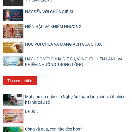
THIÊNG LIÊNG
HÃY ĐẾN VỚI CHÚA GIÊ-SU
HIỀN HẬU VÀ KHIÊM NHƯỜNG
HỌC VỚI CHÚA VÀ MANG ÁCH CỦA CHÚA
HÃY HỌC VỚI CHÚA GIÊ-SU, VÌ NGƯỜI HIỀN LÀNH VÀ
KHIÊM NHƯỜNG TRONG LÒNG
Tin xem nhiều
Một phụ nữ nghèo ở Nghệ An thầm lặng chôn cất nhiều
hài nhi xấu số
Lẽ Đời .
Công và quạ, con nào đẹp hơn?