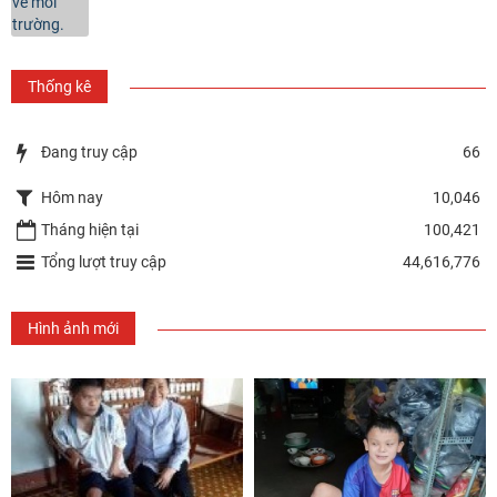
Thống kê
Đang truy cập
66
Hôm nay
10,046
Tháng hiện tại
100,421
Tổng lượt truy cập
44,616,776
Hình ảnh mới