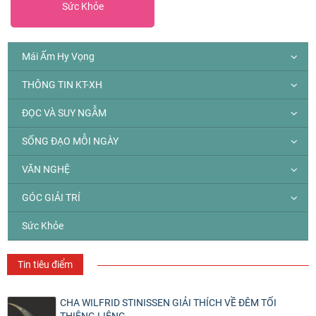
Sức Khỏe
Mái Ấm Hy Vọng
THÔNG TIN KT-XH
ĐỌC VÀ SUY NGẪM
SỐNG ĐẠO MỖI NGÀY
VĂN NGHỆ
GÓC GIẢI TRÍ
Sức Khỏe
Tin tiêu điểm
CHA WILFRID STINISSEN GIẢI THÍCH VỀ ĐÊM TỐI