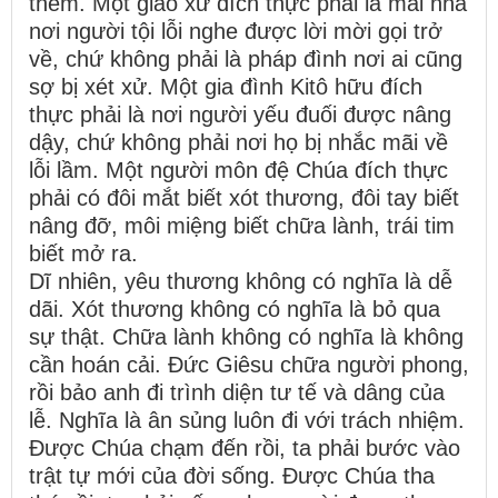
thêm. Một giáo xứ đích thực phải là mái nhà
nơi người tội lỗi nghe được lời mời gọi trở
về, chứ không phải là pháp đình nơi ai cũng
sợ bị xét xử. Một gia đình Kitô hữu đích
thực phải là nơi người yếu đuối được nâng
dậy, chứ không phải nơi họ bị nhắc mãi về
lỗi lầm. Một người môn đệ Chúa đích thực
phải có đôi mắt biết xót thương, đôi tay biết
nâng đỡ, môi miệng biết chữa lành, trái tim
biết mở ra.
Dĩ nhiên, yêu thương không có nghĩa là dễ
dãi. Xót thương không có nghĩa là bỏ qua
sự thật. Chữa lành không có nghĩa là không
cần hoán cải. Đức Giêsu chữa người phong,
rồi bảo anh đi trình diện tư tế và dâng của
lễ. Nghĩa là ân sủng luôn đi với trách nhiệm.
Được Chúa chạm đến rồi, ta phải bước vào
trật tự mới của đời sống. Được Chúa tha