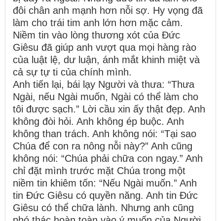
đôi chân anh mạnh hơn nỗi sợ. Hy vọng đã
làm cho trái tim anh lớn hơn mặc cảm.
Niềm tin vào lòng thương xót của Đức
Giêsu đã giúp anh vượt qua mọi hàng rào
của luật lệ, dư luận, ánh mắt khinh miệt và
cả sự tự ti của chính mình.
Anh tiến lại, bái lạy Người và thưa: “Thưa
Ngài, nếu Ngài muốn, Ngài có thể làm cho
tôi được sạch.” Lời cầu xin ấy thật đẹp. Anh
không đòi hỏi. Anh không ép buộc. Anh
không than trách. Anh không nói: “Tại sao
Chúa để con ra nông nỗi này?” Anh cũng
không nói: “Chúa phải chữa con ngay.” Anh
chỉ đặt mình trước mặt Chúa trong một
niềm tin khiêm tốn: “Nếu Ngài muốn.” Anh
tin Đức Giêsu có quyền năng. Anh tin Đức
Giêsu có thể chữa lành. Nhưng anh cũng
phó thác hoàn toàn vào ý muốn của Người.