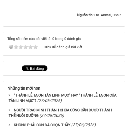
Nguồn tin:
Lm. Anmai, CSsR
Tổng số điểm của bài viết là: 0 trong 0 đánh giá
Click để đánh giá bài viết
Những tin mới hơn
“THÁNH LỄ TẠ ƠN TÂN LINH MỤC” HAY “THÁNH LỄ TẠ ƠN CỦA
(27/06/2026)
TÂN LINH MỤC”?
NGƯỜI TRAO MÌNH THÁNH CHÚA CŨNG CẦN ĐƯỢC THÁNH
(27/06/2026)
THỂ NUÔI DƯỠNG
(27/06/2026)
KHÔNG PHẢI CON ĐÃ CHỌN THẦY