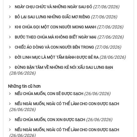
(27/06/2026)
NGÀY CHỊU CHỨC VÀ NHỮNG NGÀY SAU ĐÓ
(27/06/2026)
BỎ LẠI SAU LƯNG NHỮNG GIẤC MƠ RIÊNG
(27/06/2026)
KHI CHÚA GỌI MỘT CON NGƯỜI MONG MANH
(27/06/2026)
BƯỚC THEO CHÚA MÀ KHÔNG BIẾT NGÀY MAI
(27/06/2026)
CHIẾC ÁO DÒNG VÀ CON NGƯỜI BÊN TRONG
(28/06/2026)
ĐỜI LINH MỤC LÀ MỘT TẤM BÁNH ĐƯỢC BẺ RA
ĐỪNG BẬN TÂM VỀ NHỮNG KẺ NÓI XẤU SAU LƯNG BẠN
(28/06/2026)
Những tin cũ hơn
(26/06/2026)
NẾU CHÚA MUỐN, CON SẼ ĐƯỢC SẠCH
NẾU NGÀI MUỐN, NGÀI CÓ THỂ LÀM CHO CON ĐƯỢC SẠCH
(26/06/2026)
(26/06/2026)
NẾU CHÚA MUỐN, CON XIN ĐƯỢC SẠCH
NẾU NGÀI MUỐN, NGÀI CÓ THỂ LÀM CHO CON ĐƯỢC SẠCH
(26/06/2026)