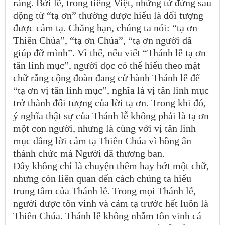
ràng. Bởi lẽ, trong tiếng Việt, những từ đứng sau
động từ “tạ ơn” thường được hiểu là đối tượng
được cảm tạ. Chẳng hạn, chúng ta nói: “tạ ơn
Thiên Chúa”, “tạ ơn Chúa”, “tạ ơn người đã
giúp đỡ mình”. Vì thế, nếu viết “Thánh lễ tạ ơn
tân linh mục”, người đọc có thể hiểu theo mặt
chữ rằng cộng đoàn đang cử hành Thánh lễ để
“tạ ơn vị tân linh mục”, nghĩa là vị tân linh mục
trở thành đối tượng của lời tạ ơn. Trong khi đó,
ý nghĩa thật sự của Thánh lễ không phải là tạ ơn
một con người, nhưng là cùng với vị tân linh
mục dâng lời cảm tạ Thiên Chúa vì hồng ân
thánh chức mà Người đã thương ban.
Đây không chỉ là chuyện thêm hay bớt một chữ,
nhưng còn liên quan đến cách chúng ta hiểu
trung tâm của Thánh lễ. Trong mọi Thánh lễ,
người được tôn vinh và cảm tạ trước hết luôn là
Thiên Chúa. Thánh lễ không nhằm tôn vinh cá