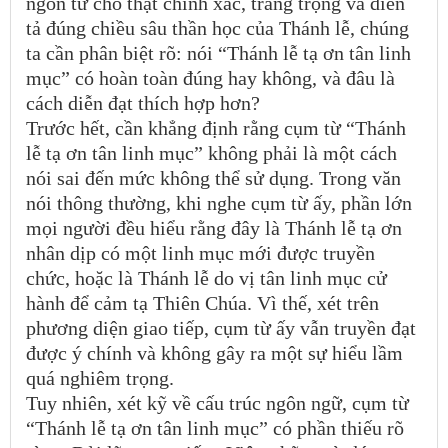
ngôn từ cho thật chính xác, trang trọng và diễn
tả đúng chiều sâu thần học của Thánh lễ, chúng
ta cần phân biệt rõ: nói “Thánh lễ tạ ơn tân linh
mục” có hoàn toàn đúng hay không, và đâu là
cách diễn đạt thích hợp hơn?
Trước hết, cần khẳng định rằng cụm từ “Thánh
lễ tạ ơn tân linh mục” không phải là một cách
nói sai đến mức không thể sử dụng. Trong văn
nói thông thường, khi nghe cụm từ ấy, phần lớn
mọi người đều hiểu rằng đây là Thánh lễ tạ ơn
nhân dịp có một linh mục mới được truyền
chức, hoặc là Thánh lễ do vị tân linh mục cử
hành để cảm tạ Thiên Chúa. Vì thế, xét trên
phương diện giao tiếp, cụm từ ấy vẫn truyền đạt
được ý chính và không gây ra một sự hiểu lầm
quá nghiêm trọng.
Tuy nhiên, xét kỹ về cấu trúc ngôn ngữ, cụm từ
“Thánh lễ tạ ơn tân linh mục” có phần thiếu rõ