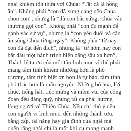
ngài khiêm tốn thưa với Chúa: “Tất cả là hồng
ân”. Không phải “con đã xứng đáng nên Chúa
chọn con”, nhưng là “dù con bất xứng, Chúa vẫn
thương gọi con”. Không phải “con đủ mạnh để
gánh vác sứ vụ”, nhưng là “con yếu đuối và cần
ân sủng Chúa từng ngày”. Không phải “từ nay
con đã đạt đến đích”, nhưng là “từ hôm nay con
bắt đầu một hành trình hiến dâng sâu xa hơn”.
Thánh lễ tạ ơn của một tân linh mục vì thế phải
mang tâm tình khiêm nhường hơn là phô
trương, tâm tình biết ơn hơn là tự hào, tâm tình
phó thác hơn là mãn nguyện. Những bó hoa, lời
chúc, tiếng hát, tiệc mừng và niềm vui của cộng
đoàn đều đáng quý, nhưng tất cả phải hướng
lòng người về Thiên Chúa. Nếu chỉ chú ý đến
con người vị linh mục, đến những thành tựu,
bằng cấp, tài năng hay gia đình của ngài mà
quên rằng ngài chỉ là một khí cụ mong manh