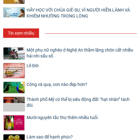
HÃY HỌC VỚI CHÚA GIÊ-SU, VÌ NGƯỜI HIỀN LÀNH VÀ
KHIÊM NHƯỜNG TRONG LÒNG
Tin xem nhiều
Một phụ nữ nghèo ở Nghệ An thầm lặng chôn cất nhiều
hài nhi xấu số
Lẽ Đời .
Công và quạ, con nào đẹp hơn?
Thành phố Mỹ có thể bị siêu động đất “hạt nhân” tách
đôi.
Mười nguyên tắc thọ thêm nhiều tuổi.
Làm sao để hạnh phúc?