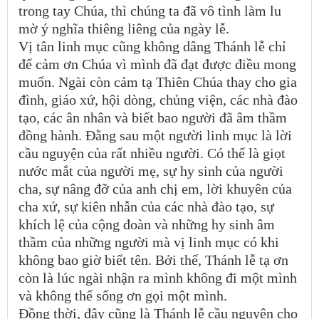
trong tay Chúa, thì chúng ta đã vô tình làm lu
mờ ý nghĩa thiêng liêng của ngày lễ.
Vị tân linh mục cũng không dâng Thánh lễ chỉ
để cảm ơn Chúa vì mình đã đạt được điều mong
muốn. Ngài còn cảm tạ Thiên Chúa thay cho gia
đình, giáo xứ, hội dòng, chủng viện, các nhà đào
tạo, các ân nhân và biết bao người đã âm thầm
đồng hành. Đằng sau một người linh mục là lời
cầu nguyện của rất nhiều người. Có thể là giọt
nước mắt của người mẹ, sự hy sinh của người
cha, sự nâng đỡ của anh chị em, lời khuyên của
cha xứ, sự kiên nhẫn của các nhà đào tạo, sự
khích lệ của cộng đoàn và những hy sinh âm
thầm của những người mà vị linh mục có khi
không bao giờ biết tên. Bởi thế, Thánh lễ tạ ơn
còn là lúc ngài nhận ra mình không đi một mình
và không thể sống ơn gọi một mình.
Đồng thời, đây cũng là Thánh lễ cầu nguyện cho