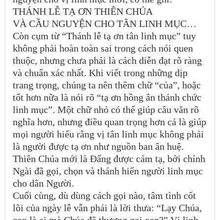
THÁNH LỄ TẠ ƠN THIÊN CHÚA
VÀ CẦU NGUYỆN CHO TÂN LINH MỤC…
Còn cụm từ “Thánh lễ tạ ơn tân linh mục” tuy
không phải hoàn toàn sai trong cách nói quen
thuộc, nhưng chưa phải là cách diễn đạt rõ ràng
và chuẩn xác nhất. Khi viết trong những dịp
trang trọng, chúng ta nên thêm chữ “của”, hoặc
tốt hơn nữa là nói rõ “tạ ơn hồng ân thánh chức
linh mục”. Một chữ nhỏ có thể giúp câu văn rõ
nghĩa hơn, nhưng điều quan trọng hơn cả là giúp
mọi người hiểu rằng vị tân linh mục không phải
là người được tạ ơn như nguồn ban ân huệ.
Thiên Chúa mới là Đấng được cảm tạ, bởi chính
Ngài đã gọi, chọn và thánh hiến người linh mục
cho dân Người.
Cuối cùng, dù dùng cách gọi nào, tâm tình cốt
lõi của ngày lễ vẫn phải là lời thưa: “Lạy Chúa,