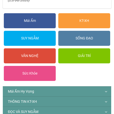
(25/06/2026)
Mái Ấm
KT-XH
SUY NGẪM
SỐNG ĐẠO
VĂN NGHỆ
GIẢI TRÍ
Sức Khỏe
Mái Ấm Hy Vọng
THÔNG TIN KT-XH
ĐỌC VÀ SUY NGẪM