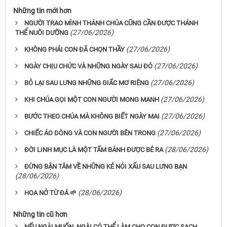
Những tin mới hơn
NGƯỜI TRAO MÌNH THÁNH CHÚA CŨNG CẦN ĐƯỢC THÁNH
(27/06/2026)
THỂ NUÔI DƯỠNG
(27/06/2026)
KHÔNG PHẢI CON ĐÃ CHỌN THẦY
(27/06/2026)
NGÀY CHỊU CHỨC VÀ NHỮNG NGÀY SAU ĐÓ
(27/06/2026)
BỎ LẠI SAU LƯNG NHỮNG GIẤC MƠ RIÊNG
(27/06/2026)
KHI CHÚA GỌI MỘT CON NGƯỜI MONG MANH
(27/06/2026)
BƯỚC THEO CHÚA MÀ KHÔNG BIẾT NGÀY MAI
(27/06/2026)
CHIẾC ÁO DÒNG VÀ CON NGƯỜI BÊN TRONG
(28/06/2026)
ĐỜI LINH MỤC LÀ MỘT TẤM BÁNH ĐƯỢC BẺ RA
ĐỪNG BẬN TÂM VỀ NHỮNG KẺ NÓI XẤU SAU LƯNG BẠN
(28/06/2026)
(28/06/2026)
HOA NỞ TỪ ĐÁ 🌱
Những tin cũ hơn
NẾU NGÀI MUỐN, NGÀI CÓ THỂ LÀM CHO CON ĐƯỢC SẠCH