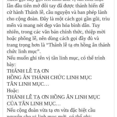
lần đầu tiên mở đôi tay đã được thánh hiến để
cử hành Thánh lễ, cầu nguyện và ban phép lành
cho cộng đoàn. Đây là một cách gọi gần gũi, trìu
mến và mang nét đẹp văn hóa bình dân. Tuy
nhiên, trong các văn bản chính thức, thiệp mời
hoặc phông lễ, nên dùng cách gọi đầy đủ và
trang trọng hơn là “Thánh lễ tạ ơn hồng ân thánh
chức linh mục”.
Nếu muốn ghi tên vị tân linh mục, có thể trình
bày:
THÁNH LỄ TẠ ƠN
HỒNG ÂN THÁNH CHỨC LINH MỤC
TÂN LINH MỤC…
Hoặc:
THÁNH LỄ TẠ ƠN HỒNG ÂN LINH MỤC
CỦA TÂN LINH MỤC…
Nếu cộng đoàn vừa tạ ơn vừa đặc biệt cầu
nguyện cho vị linh mục mới, có thể ghi: