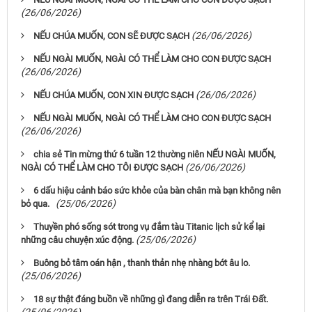
(26/06/2026)
(26/06/2026)
NẾU CHÚA MUỐN, CON SẼ ĐƯỢC SẠCH
NẾU NGÀI MUỐN, NGÀI CÓ THỂ LÀM CHO CON ĐƯỢC SẠCH
(26/06/2026)
(26/06/2026)
NẾU CHÚA MUỐN, CON XIN ĐƯỢC SẠCH
NẾU NGÀI MUỐN, NGÀI CÓ THỂ LÀM CHO CON ĐƯỢC SẠCH
(26/06/2026)
chia sẻ Tin mừng thứ 6 tuần 12 thường niên NẾU NGÀI MUỐN,
(26/06/2026)
NGÀI CÓ THỂ LÀM CHO TÔI ĐƯỢC SẠCH
6 dấu hiệu cảnh báo sức khỏe của bàn chân mà bạn không nên
(25/06/2026)
bỏ qua.
Thuyền phó sống sót trong vụ đắm tàu Titanic lịch sử kể lại
(25/06/2026)
những câu chuyện xúc động.
Buông bỏ tâm oán hận , thanh thản nhẹ nhàng bớt âu lo.
(25/06/2026)
18 sự thật đáng buồn về những gì đang diễn ra trên Trái Đất.