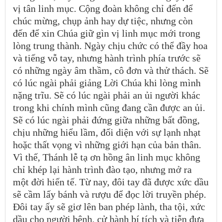
vị tân linh mục. Cộng đoàn không chỉ đến để
chúc mừng, chụp ảnh hay dự tiệc, nhưng còn
đến để xin Chúa giữ gìn vị linh mục mới trong
lòng trung thành. Ngày chịu chức có thể đầy hoa
và tiếng vỗ tay, nhưng hành trình phía trước sẽ
có những ngày âm thầm, cô đơn và thử thách. Sẽ
có lúc ngài phải giảng Lời Chúa khi lòng mình
nặng trĩu. Sẽ có lúc ngài phải an ủi người khác
trong khi chính mình cũng đang cần được an ủi.
Sẽ có lúc ngài phải đứng giữa những bất đồng,
chịu những hiểu lầm, đối diện với sự lạnh nhạt
hoặc thất vọng vì những giới hạn của bản thân.
Vì thế, Thánh lễ tạ ơn hồng ân linh mục không
chỉ khép lại hành trình đào tạo, nhưng mở ra
một đời hiến tế. Từ nay, đôi tay đã được xức dầu
sẽ cầm lấy bánh và rượu để đọc lời truyền phép.
Đôi tay ấy sẽ giơ lên ban phép lành, tha tội, xức
dầu cho người bệnh, cử hành bí tích và tiễn đưa