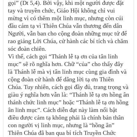
gọi” (Dt 5,4). Bởi vậy, khi một người được đặt
tay và truyền chức, Giáo Hội không chỉ vui
mừng vì có thêm một linh mục, nhưng còn cúi
đầu cảm tạ vì Thiên Chúa vẫn thương đến dân
Người, vẫn ban cho cộng đoàn những mục tử để
rao giảng Lời Chúa, cử hành các bí tích và chăm
sóc đoàn chiên.
Vì thế, cách gọi “Thánh lễ tạ ơn của tân linh
mục” sẽ rõ nghĩa hơn. Chữ “của” cho thấy đây
là Thánh lễ mà vị tân linh mục cùng gia đình và
cộng đoàn cử hành để dâng lời tạ ơn Thiên
Chúa. Tuy nhiên, cách gọi đầy đủ, trang trọng và
giàu ý nghĩa hơn vẫn là: “Thánh lễ tạ ơn hồng ân
thánh chức linh mục” hoặc “Thánh lễ tạ ơn hồng
ân linh mục”. Cách diễn đạt này làm nổi bật
điều được cảm tạ không phải là chính bản thân
con người vị linh mục, nhưng là “hồng ân”
Thiên Chúa đã ban qua bí tích Truyền Chức