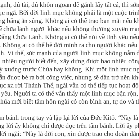
nh, đủ tài, đủ khôn ngoan để gánh lấy tất cả, thì sớ
ục ngã. Bởi đời linh mục không phải là một cuộc trìn
ống bằng ân sủng. Không ai có thể trao ban mãi nếu 
ể chữa lành người khác nếu không thường xuyên ma
ấng Chữa Lành. Không ai có thể nói về tình yêu nế
. Không ai có thể bẻ đời mình ra cho người khác nếu
h. Vì thế, sức mạnh của người linh mục không nằm 
o nhiêu người biết đến, xây dựng được bao nhiêu côn
quỳ xuống trước Chúa hay không. Khi một linh mục n
ẫn được bẻ ra bởi công việc, nhưng sẽ dần trở nên k
ục xa rời Thánh Thể, ngài vẫn có thể tiếp tục hoạt đ
yêu. Người ta có thể vẫn thấy một linh mục bận rộn,
húa mới biết tâm hồn ngài có còn bình an, tự do và 
 bánh trong tay và lặp lại lời của Đức Kitô: “Này là
g lời ấy không chỉ được đọc trên tấm bánh. Lời ấy p
đời ngài: “Này là đời con, xin được trao cho đoàn dâ