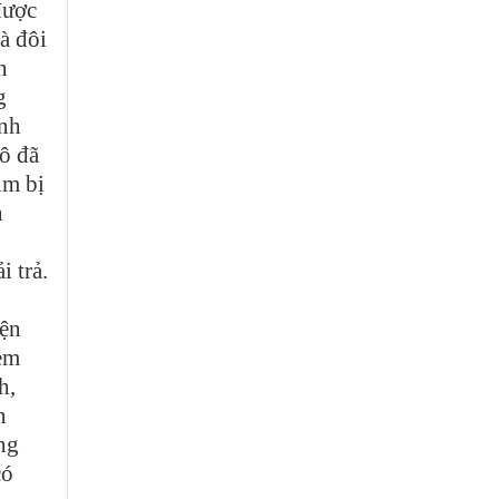
được
à đôi
n
g
ành
ô đã
im bị
n
 trả.
yện
em
h,
n
ng
có