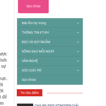
Sức Khỏe
Mái Ấm Hy Vọng
THÔNG TIN KT-XH
ĐỌC VÀ SUY NGẪM
SỐNG ĐẠO MỖI NGÀY
được
hình
VĂN NGHỆ
 sự
GÓC GIẢI TRÍ
i
hực.
Sức Khỏe
ời
ời
Tin tiêu điểm
i để
ếm
CHA WILFRID STINISSEN GIẢI