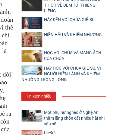
n
THÍCH VỀ ĐÊM TỐI THIÊNG
bánh,
LIÊNG
 đoàn
HÃY ĐẾN VỚI CHÚA GIÊ-SU
ì thế
 chỉ
HIỀN HẬU VÀ KHIÊM NHƯỜNG
bàn
 là
HỌC VỚI CHÚA VÀ MANG ÁCH
CỦA CHÚA
HÃY HỌC VỚI CHÚA GIÊ-SU, VÌ
c đời
NGƯỜI HIỀN LÀNH VÀ KHIÊM
NHƯỜNG TRONG LÒNG
bao
y,
Tin xem nhiều
nhẹ
gài
Một phụ nữ nghèo ở Nghệ An
bẻ ra
thầm lặng chôn cất nhiều hài nhi
 còn
xấu số
 của
Lẽ Đời .