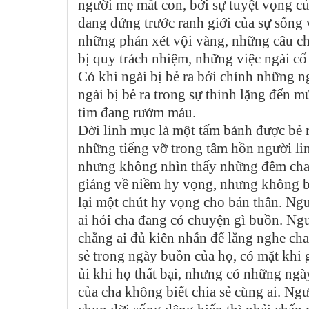
người mẹ mất con, bởi sự tuyệt vọng củ
đang đứng trước ranh giới của sự sống v
những phán xét vội vàng, những câu c
bị quy trách nhiệm, những việc ngài c
Có khi ngài bị bẻ ra bởi chính những n
ngài bị bẻ ra trong sự thinh lặng đến mứ
tim đang rướm máu.
Đời linh mục là một tấm bánh được bẻ 
những tiếng vỡ trong tâm hồn người li
nhưng không nhìn thấy những đêm cha 
giảng về niềm hy vọng, nhưng không biế
lại một chút hy vọng cho bản thân. Ng
ai hỏi cha đang có chuyện gì buồn. Ng
chẳng ai đủ kiên nhẫn để lắng nghe cha
sẻ trong ngày buồn của họ, có mặt khi 
ủi khi họ thất bại, nhưng có những ngà
của cha không biết chia sẻ cùng ai. Ng