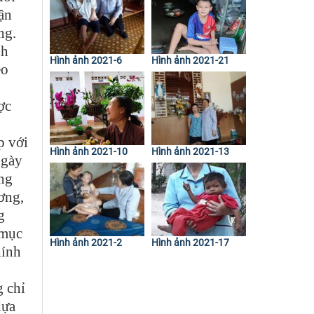
ận
ng.
nh
Hình ảnh 2021-6
Hình ảnh 2021-21
eo
ợc
p với
Hình ảnh 2021-10
Hình ảnh 2021-13
ngày
òng
ơng,
g
 mục
Hình ảnh 2021-2
Hình ảnh 2021-17
hính
 chỉ
dựa