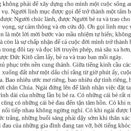
ng không phải để xây dựng cho mình một cuộc sống a
 vụ. Người linh mục được gọi để trở thành một tấm 
 được Người chúc lành, được Người bẻ ra và trao cho
 vọng, sự cảm thông và ơn cứu độ. Ơn gọi linh mục v
òn là một lời mời bước vào mầu nhiệm tự hiến; không
à còn là sự chấp nhận để cả cuộc đời mình trở thành 
 trong đôi tay và đọc lời truyền phép, mà sâu xa hơn,
ợc Đức Kitô cầm lấy, bẻ ra và trao ban mỗi ngày.
ủ phục trên nền cung thánh. Giữa tiếng kinh cầu các
h xuống đất như một dấu chỉ rằng từ giờ phút ấy, cuộ
. Bao nhiêu ước mơ riêng, bao nhiêu dự tính riêng, 
i chân Chúa. Ngài đứng lên để lãnh nhận việc đặt ta
nh dài của những lần bị bẻ ra. Có những cái bẻ rất 
 cũng có những cái bẻ đau đến tận tâm hồn. Có khi n
 nối tiếp nhau không ngừng nghỉ. Có khi ngài được 
c trắng, những buổi sáng phải dậy sớm khi thân xác
i đau của những gia đình đang tan vỡ, bởi tiếng khóc