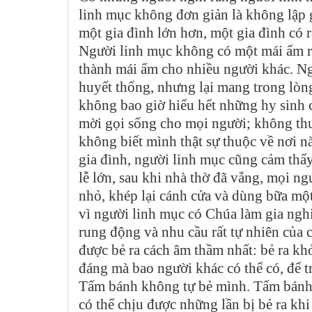
linh mục không đơn giản là không lập g
một gia đình lớn hơn, một gia đình có r
Người linh mục không có một mái ấm riê
thành mái ấm cho nhiều người khác. N
huyết thống, nhưng lại mang trong lòng
không bao giờ hiểu hết những hy sinh
mời gọi sống cho mọi người; không thu
không biết mình thật sự thuộc về nơi n
gia đình, người linh mục cũng cảm thấ
lễ lớn, sau khi nhà thờ đã vắng, mọi ng
nhỏ, khép lại cánh cửa và dùng bữa mộ
vì người linh mục có Chúa làm gia ng
rung động và nhu cầu rất tự nhiên của 
được bẻ ra cách âm thầm nhất: bẻ ra kh
đáng mà bao người khác có thể có, để t
Tấm bánh không tự bẻ mình. Tấm bánh đ
có thể chịu được những lần bị bẻ ra kh