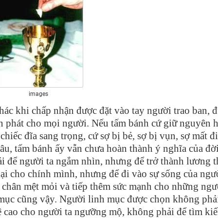
images
hác khi chấp nhận được đặt vào tay người trao ban, 
n phát cho mọi người. Nếu tấm bánh cứ giữ nguyên 
hiếc đĩa sang trọng, cứ sợ bị bẻ, sợ bị vụn, sợ mất đi
âu, tấm bánh ấy vẫn chưa hoàn thành ý nghĩa của đờ
 để người ta ngắm nhìn, nhưng để trở thành lương t
ại cho chính mình, nhưng để đi vào sự sống của ngư
c chân mệt mỏi và tiếp thêm sức mạnh cho những ngư
nh mục cũng vậy. Người linh mục được chọn không phả
bệ cao cho người ta ngưỡng mộ, không phải để tìm ki