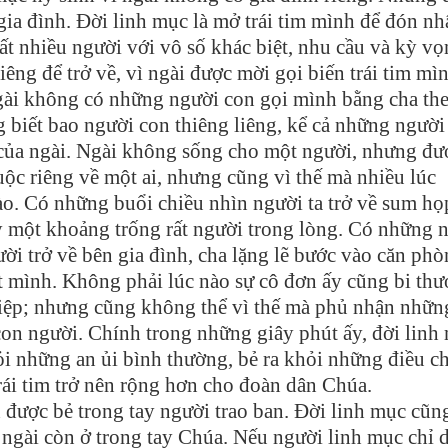
ia đình. Đời linh mục là mở trái tim mình để đón nh
ất nhiều người với vô số khác biệt, nhu cầu và kỳ vọ
ng để trở về, vì ngài được mời gọi biến trái tim mì
gài không có những người con gọi mình bằng cha th
 biết bao người con thiêng liêng, kể cả những người
 của ngài. Ngài không sống cho một người, nhưng đư
ộc riêng về một ai, nhưng cũng vì thế mà nhiều lúc
ào. Có những buổi chiều nhìn người ta trở về sum họ
y một khoảng trống rất người trong lòng. Có những 
ười trở về bên gia đình, cha lặng lẽ bước vào căn ph
t mình. Không phải lúc nào sự cô đơn ấy cũng bi thư
hiệp; nhưng cũng không thể vì thế mà phủ nhận nhữn
con người. Chính trong những giây phút ấy, đời linh
ỏi những an ủi bình thường, bẻ ra khỏi những điều c
rái tim trở nên rộng hơn cho đoàn dân Chúa.
ược bẻ trong tay người trao ban. Đời linh mục cũng
i ngài còn ở trong tay Chúa. Nếu người linh mục chỉ 