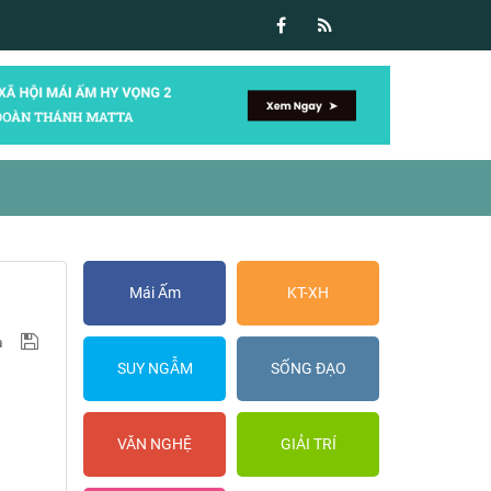
Mái Ấm
KT-XH
SUY NGẪM
SỐNG ĐẠO
VĂN NGHỆ
GIẢI TRÍ