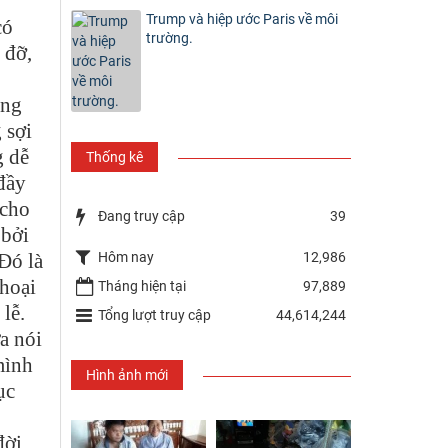
Trump và hiệp ước Paris về môi
có
trường.
 đỡ,
ũng
 sợi
g dễ
Thống kê
 đầy
 cho
Đang truy cập
39
 bởi
Hôm nay
12,986
Đó là
thoại
Tháng hiện tại
97,889
lễ.
Tổng lượt truy cập
44,614,244
a nói
mình
Hình ảnh mới
ục
đời