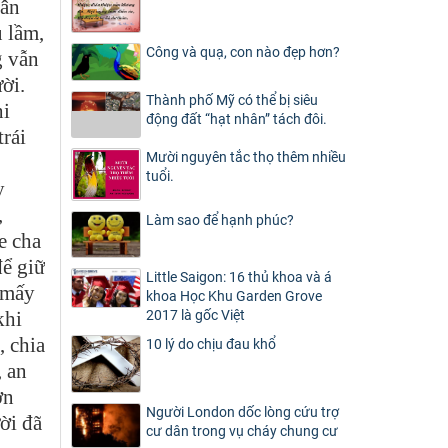
hân
u lầm,
Công và quạ, con nào đẹp hơn?
g vẫn
ời.
Thành phố Mỹ có thể bị siêu
hi
động đất “hạt nhân” tách đôi.
trái
Mười nguyên tắc thọ thêm nhiều
tuổi.
y
,
Làm sao để hạnh phúc?
e cha
để giữ
Little Saigon: 16 thủ khoa và á
 mấy
khoa Học Khu Garden Grove
khi
2017 là gốc Việt
, chia
10 lý do chịu đau khổ
, an
ơn
Người London dốc lòng cứu trợ
ời đã
cư dân trong vụ cháy chung cư