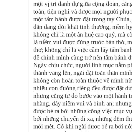
một vị trí danh dự giữa cộng đoàn, cà
toàn, tiện nghi và được mọi người phục
một tấm bánh được đặt trong tay Chúa,
dân đang đói khát tình thương, niềm hy
không chỉ là một ân huệ cao quý, mà c
là niềm vui được đứng trước bàn thờ, m
thờ; không chỉ là việc cầm lấy tấm bánh
để chính mình cũng trở nên tấm bánh đư
Ngày chịu chức, người linh mục nằm ph
thánh vang lên, ngài đặt toàn thân mìn
không còn hoàn toàn thuộc về mình nữa
nhiêu con đường riêng đều được đặt dướ
nhưng cũng từ đó bước vào một hành trì
nhàng, đầy niềm vui và bình an; nhưng
được bẻ ra bởi những công việc mục vụ
bởi những chuyến đi xa, những đêm thứ
mỏi mệt. Có khi ngài được bẻ ra bởi nỗ