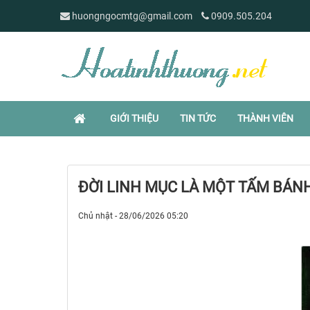
huongngocmtg@gmail.com
0909.505.204
GIỚI THIỆU
TIN TỨC
THÀNH VIÊN
ĐỜI LINH MỤC LÀ MỘT TẤM BÁN
Chủ nhật - 28/06/2026 05:20