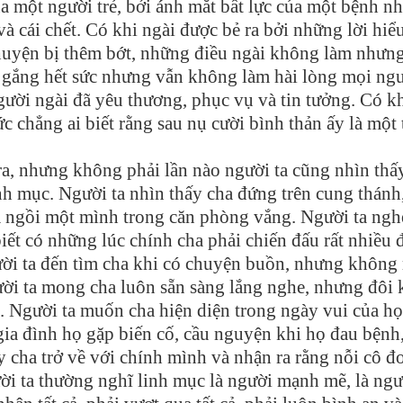
a một người trẻ, bởi ánh mắt bất lực của một bệnh n
à cái chết. Có khi ngài được bẻ ra bởi những lời hiể
huyện bị thêm bớt, những điều ngài không làm nhưn
ố gắng hết sức nhưng vẫn không làm hài lòng mọi ngư
gười ngài đã yêu thương, phục vụ và tin tưởng. Có k
c chẳng ai biết rằng sau nụ cười bình thản ấy là một 
ra, nhưng không phải lần nào người ta cũng nhìn thấ
nh mục. Người ta nhìn thấy cha đứng trên cung thánh
ngồi một mình trong căn phòng vắng. Người ta ngh
t có những lúc chính cha phải chiến đấu rất nhiều 
ười ta đến tìm cha khi có chuyện buồn, nhưng không
ười ta mong cha luôn sẵn sàng lắng nghe, nhưng đôi 
. Người ta muốn cha hiện diện trong ngày vui của họ
gia đình họ gặp biến cố, cầu nguyện khi họ đau bệnh
y cha trở về với chính mình và nhận ra rằng nỗi cô đ
ười ta thường nghĩ linh mục là người mạnh mẽ, là ngư