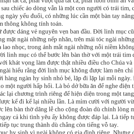
hận tất cả, phải vượt qua tất cả, phải luôn bình an và
au chiếc áo dòng vẫn là một con người có trái tim, 
ng ngày yếu đuối, có những lúc cần một bàn tay nâng
m thông không tính toán.
ữ được dáng vẻ nguyên vẹn ban đầu. Đời linh mục c
ng mặt ngài những nếp nhăn, trên mái tóc ngài những
ủa lao nhọc, trong ánh mắt ngài những nỗi niềm khôn
ời linh mục có thể bước lên bàn thờ với một trái tim
, với khát vọng làm được thật nhiều điều cho Chúa và
 ngài hiểu rằng đời linh mục không được làm nên chỉ
i hàng ngàn hy sinh nhỏ bé, lặp đi lặp lại mỗi ngày. 
o một người hấp hối. Là bỏ dở bữa ăn để nghe điện 
 lại chương trình riêng để hiện diện trong một tang 
ợc kể đi kể lại nhiều lần. Là mỉm cười với người vừ
c lên bàn thờ dâng lễ cho cộng đoàn dù chính lòng 
ngay cả khi tình yêu ấy không được đáp lại. Là tiếp t
tiếp tục trung thành dù chẳng còn tiếng vỗ tay.
ục hy sinh vì ngài không có gia đình riêng. Nhưng 