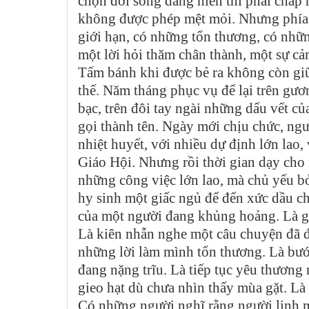
chọn đời sống dâng hiến thì phải chấp n
không được phép mệt mỏi. Nhưng phía s
giới hạn, có những tổn thương, có nhữ
một lời hỏi thăm chân thành, một sự cả
Tấm bánh khi được bẻ ra không còn gi
thế. Năm tháng phục vụ để lại trên gươ
bạc, trên đôi tay ngài những dấu vết c
gọi thành tên. Ngày mới chịu chức, ngư
nhiệt huyết, với nhiều dự định lớn lao
Giáo Hội. Nhưng rồi thời gian dạy cho
những công việc lớn lao, mà chủ yếu bở
hy sinh một giấc ngủ để đến xức dầu ch
của một người đang khủng hoảng. Là gác
Là kiên nhẫn nghe một câu chuyện đã đư
những lời làm mình tổn thương. Là bướ
đang nặng trĩu. Là tiếp tục yêu thương 
gieo hạt dù chưa nhìn thấy mùa gặt. Là 
Có những người nghĩ rằng người linh m