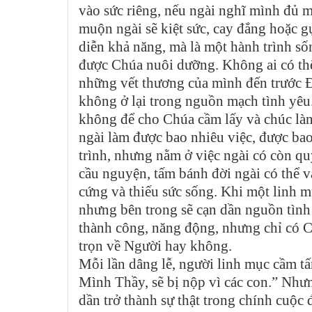
vào sức riêng, nếu ngài nghĩ mình đủ mạ
muộn ngài sẽ kiệt sức, cay đắng hoặc g
diễn khả năng, mà là một hành trình s
được Chúa nuôi dưỡng. Không ai có th
những vết thương của mình đến trước Đ
không ở lại trong nguồn mạch tình yêu
không để cho Chúa cầm lấy và chúc làn
ngài làm được bao nhiêu việc, được ba
trình, nhưng nằm ở việc ngài có còn 
cầu nguyện, tấm bánh đời ngài có thể v
cứng và thiếu sức sống. Khi một linh m
nhưng bên trong sẽ cạn dần nguồn tình 
thành công, năng động, nhưng chỉ có C
trọn về Người hay không.
Mỗi lần dâng lễ, người linh mục cầm tấm
Mình Thầy, sẽ bị nộp vì các con.” Nhưn
dần trở thành sự thật trong chính cuộc 