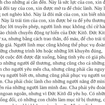
h cho những ai cần đến. Này là sức lực của con, xin 
 đôi tay của con, xin được mở ra để chúc lành. Này l
nơi nghèo khó. Này là đôi mắt của con, xin biết nhì
Này là trái tim của con, xin được bẻ ra để yêu thươn
đọc lời truyền phép, người linh mục không chỉ cử h
ào chính chuyển động tự hiến của Đức Kitô. Đức Kit
xa, nhưng bằng cách trao thân, đổ máu, để cho trái t
thập giá. Người linh mục cũng không thể phục vụ đoà
hững chương trình lớn hoặc những lời khuyên đúng,
t cuộc đời được đặt xuống, bằng tình yêu có giá phải
cho những người dễ thương, nhưng cũng cho cả những
n cho người yêu mến cha, nhưng cũng phải cầu ngu
 vụ người biết ơn, nhưng cũng phải phục vụ người x
ên. Cha phải chúc lành cho những người nâng đỡ mìn
n rủa những người làm mình đau. Cha phải yêu đoà
u ngoan ngoãn, nhưng vì Đức Kitô đã yêu họ. Có nhữ
hống đối, có những con chiên làm mục tử bị thương, 