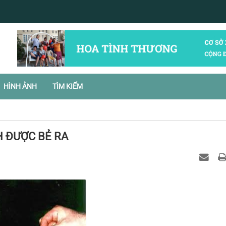
HÌNH ẢNH
TÌM KIẾM
H ĐƯỢC BẺ RA