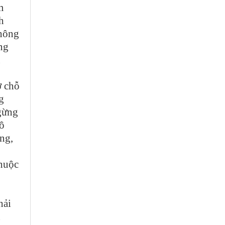
m
h
không
ng
u
ở chỗ
g
gừng
hô
ộng,
thuộc
hải
n