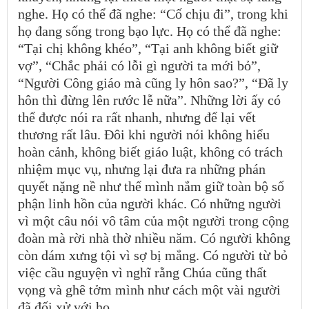
nghe. Họ có thể đã nghe: “Cố chịu đi”, trong khi
họ đang sống trong bạo lực. Họ có thể đã nghe:
“Tại chị không khéo”, “Tại anh không biết giữ
vợ”, “Chắc phải có lỗi gì người ta mới bỏ”,
“Người Công giáo mà cũng ly hôn sao?”, “Đã ly
hôn thì đừng lên rước lễ nữa”. Những lời ấy có
thể được nói ra rất nhanh, nhưng để lại vết
thương rất lâu. Đôi khi người nói không hiểu
hoàn cảnh, không biết giáo luật, không có trách
nhiệm mục vụ, nhưng lại đưa ra những phán
quyết nặng nề như thể mình nắm giữ toàn bộ số
phận linh hồn của người khác. Có những người
vì một câu nói vô tâm của một người trong cộng
đoàn mà rời nhà thờ nhiều năm. Có người không
còn dám xưng tội vì sợ bị mắng. Có người từ bỏ
việc cầu nguyện vì nghĩ rằng Chúa cũng thất
vọng và ghê tởm mình như cách một vài người
đã đối xử với họ.