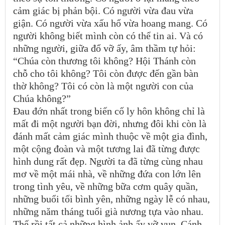
cảm giác bị phản bội. Có người vừa đau vừa
giận. Có người vừa xấu hổ vừa hoang mang. Có
người không biết mình còn có thể tin ai. Và có
những người, giữa đổ vỡ ấy, âm thầm tự hỏi:
“Chúa còn thương tôi không? Hội Thánh còn
chỗ cho tôi không? Tôi còn được đến gần bàn
thờ không? Tôi có còn là một người con của
Chúa không?”
Đau đớn nhất trong biến cố ly hôn không chỉ là
mất đi một người bạn đời, nhưng đôi khi còn là
đánh mất cảm giác mình thuộc về một gia đình,
một cộng đoàn và một tương lai đã từng được
hình dung rất đẹp. Người ta đã từng cùng nhau
mơ về một mái nhà, về những đứa con lớn lên
trong tình yêu, về những bữa cơm quây quần,
những buổi tối bình yên, những ngày lễ có nhau,
những năm tháng tuổi già nương tựa vào nhau.
Thế rồi tất cả những hình ảnh ấy vỡ vụn. Cánh