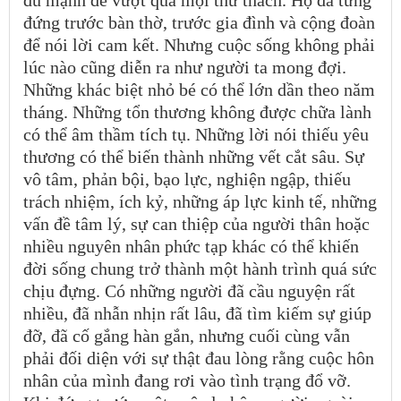
đủ mạnh để vượt qua mọi thử thách. Họ đã từng
đứng trước bàn thờ, trước gia đình và cộng đoàn
để nói lời cam kết. Nhưng cuộc sống không phải
lúc nào cũng diễn ra như người ta mong đợi.
Những khác biệt nhỏ bé có thể lớn dần theo năm
tháng. Những tổn thương không được chữa lành
có thể âm thầm tích tụ. Những lời nói thiếu yêu
thương có thể biến thành những vết cắt sâu. Sự
vô tâm, phản bội, bạo lực, nghiện ngập, thiếu
trách nhiệm, ích kỷ, những áp lực kinh tế, những
vấn đề tâm lý, sự can thiệp của người thân hoặc
nhiều nguyên nhân phức tạp khác có thể khiến
đời sống chung trở thành một hành trình quá sức
chịu đựng. Có những người đã cầu nguyện rất
nhiều, đã nhẫn nhịn rất lâu, đã tìm kiếm sự giúp
đỡ, đã cố gắng hàn gắn, nhưng cuối cùng vẫn
phải đối diện với sự thật đau lòng rằng cuộc hôn
nhân của mình đang rơi vào tình trạng đổ vỡ.