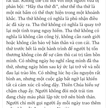
rất dài. Không thể chỉ nói với một người vừa bị
phản bội: “Hãy tha thứ đi”, như thể tha thứ là
một nút bấm có thể thực hiện trong một khoảnh
khắc. Tha thứ không có nghĩa là phủ nhận điều
ác đã xảy ra. Tha thứ không có nghĩa là quay trở
lại một tình trạng nguy hiểm. Tha thứ không có
nghĩa là không cần công lý, không cần ranh giới
hoặc không cần bảo vệ bản thân và con cái. Tha
thứ trước hết là một hành trình để người bị tổn
thương không còn để sự căm thù cai trị tâm hồn
mình. Có những ngày họ nghĩ rằng mình đã tha
thứ, nhưng ngày hôm sau ký ức lại trở về và nỗi
đau lại trào lên. Có những lúc họ cầu nguyện rất
bình an, nhưng một cuộc gặp bất ngờ lại khiến
tất cả cảm xúc cũ sống dậy. Thiên Chúa hiểu sự
chậm chạp ấy. Người không đòi một trái tim
đang chảy máu phải lập tức trở nên bình thản.
Người chỉ mời gọi người ấy mỗi ngày trao thêm