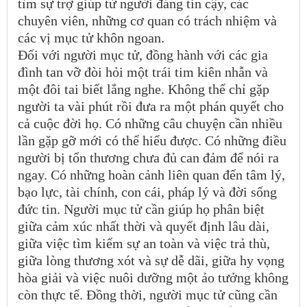
tìm sự trợ giúp từ người đáng tin cậy, các
chuyên viên, những cơ quan có trách nhiệm và
các vị mục tử khôn ngoan.
Đối với người mục tử, đồng hành với các gia
đình tan vỡ đòi hỏi một trái tim kiên nhẫn và
một đôi tai biết lắng nghe. Không thể chỉ gặp
người ta vài phút rồi đưa ra một phán quyết cho
cả cuộc đời họ. Có những câu chuyện cần nhiều
lần gặp gỡ mới có thể hiểu được. Có những điều
người bị tổn thương chưa đủ can đảm để nói ra
ngay. Có những hoàn cảnh liên quan đến tâm lý,
bạo lực, tài chính, con cái, pháp lý và đời sống
đức tin. Người mục tử cần giúp họ phân biệt
giữa cảm xúc nhất thời và quyết định lâu dài,
giữa việc tìm kiếm sự an toàn và việc trả thù,
giữa lòng thương xót và sự dễ dãi, giữa hy vọng
hòa giải và việc nuôi dưỡng một ảo tưởng không
còn thực tế. Đồng thời, người mục tử cũng cần