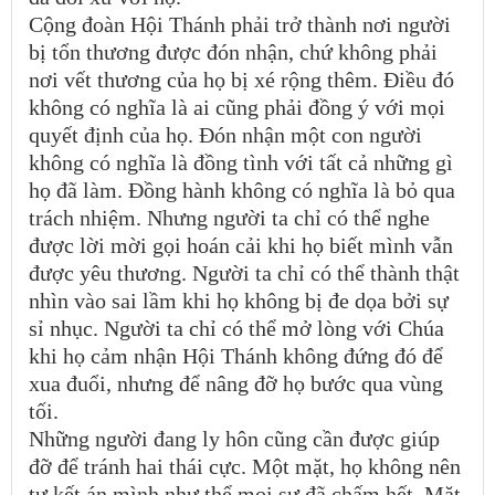
Cộng đoàn Hội Thánh phải trở thành nơi người
bị tổn thương được đón nhận, chứ không phải
nơi vết thương của họ bị xé rộng thêm. Điều đó
không có nghĩa là ai cũng phải đồng ý với mọi
quyết định của họ. Đón nhận một con người
không có nghĩa là đồng tình với tất cả những gì
họ đã làm. Đồng hành không có nghĩa là bỏ qua
trách nhiệm. Nhưng người ta chỉ có thể nghe
được lời mời gọi hoán cải khi họ biết mình vẫn
được yêu thương. Người ta chỉ có thể thành thật
nhìn vào sai lầm khi họ không bị đe dọa bởi sự
sỉ nhục. Người ta chỉ có thể mở lòng với Chúa
khi họ cảm nhận Hội Thánh không đứng đó để
xua đuổi, nhưng để nâng đỡ họ bước qua vùng
tối.
Những người đang ly hôn cũng cần được giúp
đỡ để tránh hai thái cực. Một mặt, họ không nên
tự kết án mình như thể mọi sự đã chấm hết. Mặt