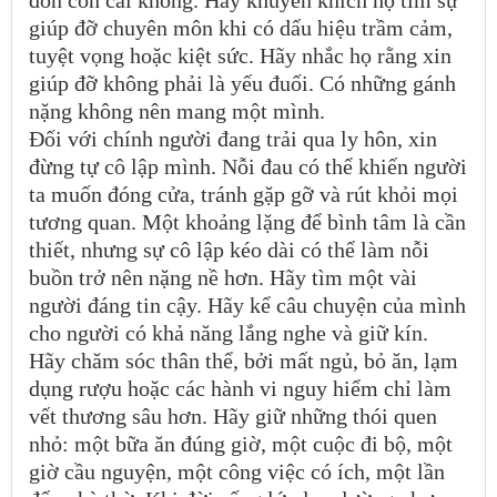
đón con cái không. Hãy khuyến khích họ tìm sự
giúp đỡ chuyên môn khi có dấu hiệu trầm cảm,
tuyệt vọng hoặc kiệt sức. Hãy nhắc họ rằng xin
giúp đỡ không phải là yếu đuối. Có những gánh
nặng không nên mang một mình.
Đối với chính người đang trải qua ly hôn, xin
đừng tự cô lập mình. Nỗi đau có thể khiến người
ta muốn đóng cửa, tránh gặp gỡ và rút khỏi mọi
tương quan. Một khoảng lặng để bình tâm là cần
thiết, nhưng sự cô lập kéo dài có thể làm nỗi
buồn trở nên nặng nề hơn. Hãy tìm một vài
người đáng tin cậy. Hãy kể câu chuyện của mình
cho người có khả năng lắng nghe và giữ kín.
Hãy chăm sóc thân thể, bởi mất ngủ, bỏ ăn, lạm
dụng rượu hoặc các hành vi nguy hiểm chỉ làm
vết thương sâu hơn. Hãy giữ những thói quen
nhỏ: một bữa ăn đúng giờ, một cuộc đi bộ, một
giờ cầu nguyện, một công việc có ích, một lần