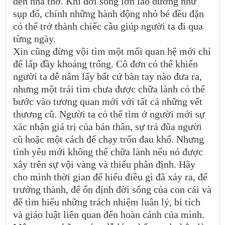
đến nhà thờ. Khi đời sống lớn lao dường như
sụp đổ, chính những hành động nhỏ bé đều đặn
có thể trở thành chiếc cầu giúp người ta đi qua
từng ngày.
Xin cũng đừng vội tìm một mối quan hệ mới chỉ
để lấp đầy khoảng trống. Cô đơn có thể khiến
người ta dễ nắm lấy bất cứ bàn tay nào đưa ra,
nhưng một trái tim chưa được chữa lành có thể
bước vào tương quan mới với tất cả những vết
thương cũ. Người ta có thể tìm ở người mới sự
xác nhận giá trị của bản thân, sự trả đũa người
cũ hoặc một cách để chạy trốn đau khổ. Nhưng
tình yêu mới không thể chữa lành nếu nó được
xây trên sự vội vàng và thiếu phân định. Hãy
cho mình thời gian để hiểu điều gì đã xảy ra, để
trưởng thành, để ổn định đời sống của con cái và
để tìm hiểu những trách nhiệm luân lý, bí tích
và giáo luật liên quan đến hoàn cảnh của mình.