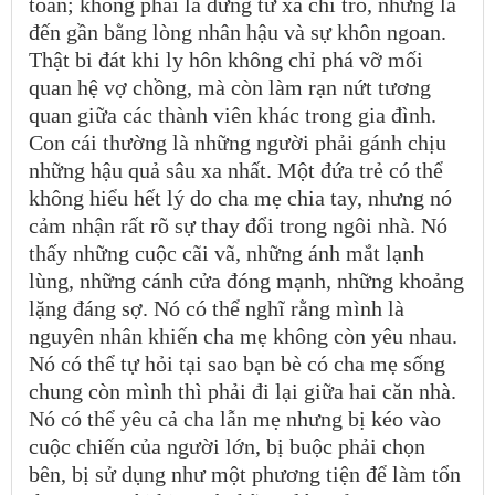
toàn; không phải là đứng từ xa chỉ trỏ, nhưng là
đến gần bằng lòng nhân hậu và sự khôn ngoan.
Thật bi đát khi ly hôn không chỉ phá vỡ mối
quan hệ vợ chồng, mà còn làm rạn nứt tương
quan giữa các thành viên khác trong gia đình.
Con cái thường là những người phải gánh chịu
những hậu quả sâu xa nhất. Một đứa trẻ có thể
không hiểu hết lý do cha mẹ chia tay, nhưng nó
cảm nhận rất rõ sự thay đổi trong ngôi nhà. Nó
thấy những cuộc cãi vã, những ánh mắt lạnh
lùng, những cánh cửa đóng mạnh, những khoảng
lặng đáng sợ. Nó có thể nghĩ rằng mình là
nguyên nhân khiến cha mẹ không còn yêu nhau.
Nó có thể tự hỏi tại sao bạn bè có cha mẹ sống
chung còn mình thì phải đi lại giữa hai căn nhà.
Nó có thể yêu cả cha lẫn mẹ nhưng bị kéo vào
cuộc chiến của người lớn, bị buộc phải chọn
bên, bị sử dụng như một phương tiện để làm tổn