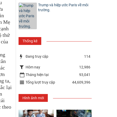
u
Trump và hiệp ước Paris về môi
ữa
trường.
in
ến Mẹ
 cạnh
ộ thứ
 của
Thống kê
àng
Đang truy cập
114
căn
Hôm nay
các
12,986
 ơn
Tháng hiện tại
93,041
g ta,
Tổng lượt truy cập
44,609,396
ắc lại
n
Hình ảnh mới
cái
c theo