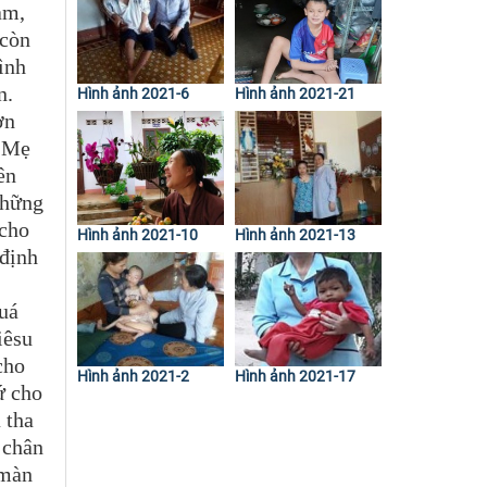
ảm,
 còn
ình
n.
Hình ảnh 2021-6
Hình ảnh 2021-21
ơn
. Mẹ
ên
những
 cho
Hình ảnh 2021-10
Hình ảnh 2021-13
 định
uá
iêsu
cho
Hình ảnh 2021-2
Hình ảnh 2021-17
ứ cho
 tha
 chân
 màn