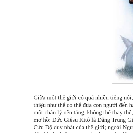
Giữa một thế giới có quá nhiều tiếng nói
thiệu như thể có thể đưa con người đến 
một chân lý nền tảng, không thể thay thế
mơ hồ: Đức Giêsu Kitô là Đấng Trung Gi
Cứu Độ duy nhất của thế giới; ngoài Ngư