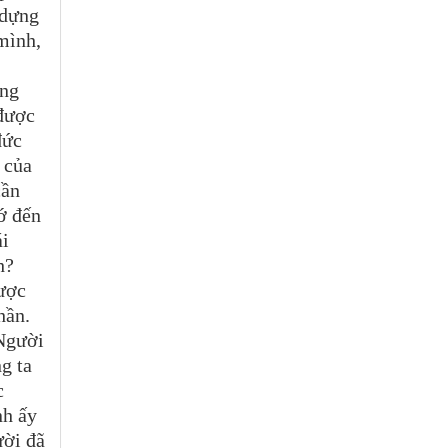
 dựng
mình,
ưng
 được
đức
 của
cần
ớ đến
ái
h?
được
hần.
 Người
g ta
c
nh ấy
ười đã