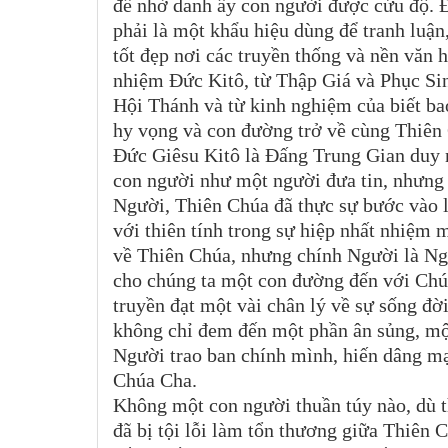
để nhờ danh ấy con người được cứu độ. 
phải là một khẩu hiệu dùng để tranh luận
tốt đẹp nơi các truyền thống và nền văn 
nhiệm Đức Kitô, từ Thập Giá và Phục Sin
Hội Thánh và từ kinh nghiệm của biết ba
hy vọng và con đường trở về cùng Thiên
Đức Giêsu Kitô là Đấng Trung Gian duy 
con người như một người đưa tin, nhưng 
Người, Thiên Chúa đã thực sự bước vào l
với thiên tính trong sự hiệp nhất nhiệm 
về Thiên Chúa, nhưng chính Người là Ng
cho chúng ta một con đường đến với Ch
truyền đạt một vài chân lý về sự sống đờ
không chỉ đem đến một phần ân sủng, mộ
Người trao ban chính mình, hiến dâng m
Chúa Cha.
Không một con người thuần túy nào, dù t
đã bị tội lỗi làm tổn thương giữa Thiên