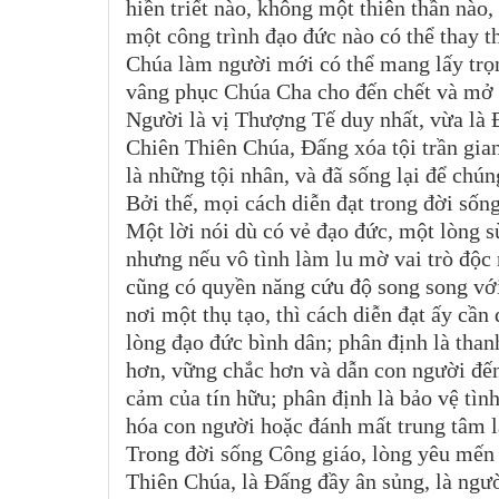
hiền triết nào, không một thiên thần nào
một công trình đạo đức nào có thể thay 
Chúa làm người mới có thể mang lấy trọn 
vâng phục Chúa Cha cho đến chết và mở 
Người là vị Thượng Tế duy nhất, vừa là Đ
Chiên Thiên Chúa, Đấng xóa tội trần gian
là những tội nhân, và đã sống lại để chú
Bởi thế, mọi cách diễn đạt trong đời sốn
Một lời nói dù có vẻ đạo đức, một lòng s
nhưng nếu vô tình làm lu mờ vai trò độc
cũng có quyền năng cứu độ song song với
nơi một thụ tạo, thì cách diễn đạt ấy cầ
lòng đạo đức bình dân; phân định là than
hơn, vững chắc hơn và dẫn con người đến
cảm của tín hữu; phân định là bảo vệ tình
hóa con người hoặc đánh mất trung tâm l
Trong đời sống Công giáo, lòng yêu mến
Thiên Chúa, là Đấng đầy ân sủng, là ng