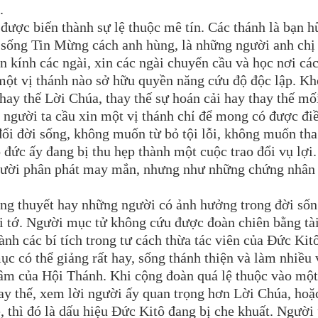
.
được biến thành sự lệ thuộc mê tín. Các thánh là bạn h
 sống Tin Mừng cách anh hùng, là những người anh chị 
ôn kính các ngài, xin các ngài chuyển cầu và học nơi cá
ột vị thánh nào sở hữu quyền năng cứu độ độc lập. K
 thay thế Lời Chúa, thay thế sự hoán cải hay thay thế mố
người ta cầu xin một vị thánh chỉ để mong có được đi
i đời sống, không muốn từ bỏ tội lỗi, không muốn tha
đức ấy đang bị thu hẹp thành một cuộc trao đổi vụ lợi
gười phân phát may mắn, nhưng như những chứng nhân
ng thuyết hay những người có ảnh hưởng trong đời sốn
ôi tớ. Người mục tử không cứu được đoàn chiên bằng tà
nh các bí tích trong tư cách thừa tác viên của Đức Kit
c có thể giảng rất hay, sống thánh thiện và làm nhiều 
 tâm của Hội Thánh. Khi cộng đoàn quá lệ thuộc vào một
thay thế, xem lời người ấy quan trọng hơn Lời Chúa, hoặ
, thì đó là dấu hiệu Đức Kitô đang bị che khuất. Người