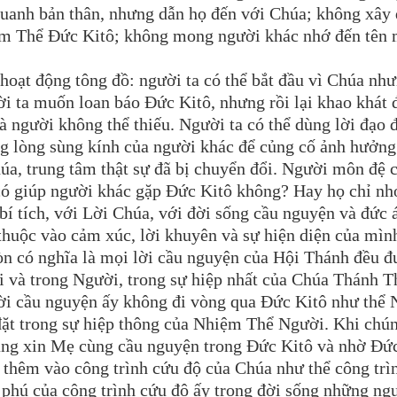
quanh bản thân, nhưng dẫn họ đến với Chúa; không xây
ệm Thể Đức Kitô; không mong người khác nhớ đến tên 
 hoạt động tông đồ: người ta có thể bắt đầu vì Chúa nh
ời ta muốn loan báo Đức Kitô, nhưng rồi lại khao khát
người không thể thiếu. Người ta có thể dùng lời đạo 
ng lòng sùng kính của người khác để củng cố ảnh hưởng
úa, trung tâm thật sự đã bị chuyển đổi. Người môn đệ 
có giúp người khác gặp Đức Kitô không? Hay họ chỉ nh
bí tích, với Lời Chúa, với đời sống cầu nguyện và đức 
thuộc vào cảm xúc, lời khuyên và sự hiện diện của mìn
òn có nghĩa là mọi lời cầu nguyện của Hội Thánh đều 
 và trong Người, trong sự hiệp nhất của Chúa Thánh T
lời cầu nguyện ấy không đi vòng qua Đức Kitô như thể
 đặt trong sự hiệp thông của Nhiệm Thể Người. Khi chún
ang xin Mẹ cùng cầu nguyện trong Đức Kitô và nhờ Đứ
 thêm vào công trình cứu độ của Chúa như thể công trì
 phú của công trình cứu độ ấy trong đời sống những ng