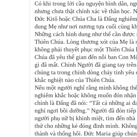
Có khi trong lời cầu nguyện bình dân, ngư
nhưng chưa thật chính xác về thần học. N
Đức Kitô hoặc Chúa Cha là Đấng nghiêm 
dung Mẹ như nơi nương tựa cuối cùng kh
Những cách hình dung như thế cần được 
Thiên Chúa. Lòng thương xót của Mẹ là 
không phải thuyết phục một Thiên Chúa l
Chúa đã yêu thế gian đến nỗi ban Con M
gì đã mất. Chính Người đã giang tay trên
chúng ta trong chính dòng chảy tình yêu 
khắc nghiệt nào của Thiên Chúa.
Nếu một người nghĩ rằng mình không thể 
nghiêm khắc hoặc không muốn đón nhận 
chính là Đấng đã nói: “Tất cả những ai đ
nghỉ ngơi bồi dưỡng.” Người đã đón tiếp
người phụ nữ bị khinh miệt, tìm đến nhà
thứ cho những kẻ đóng đinh mình. Không 
thành và thống hối. Đức Maria giúp chún