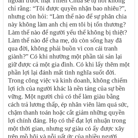
ngoan trước mặt Thiên Chúa sẽ tự hỏi không
chỉ rằng: “Tôi được quyền nhận bao nhiêu?”,
nhưng còn hỏi: “Làm thế nào để sự phân chia
này không làm anh chị em tôi bị tổn thương?
Làm thế nào để người yếu thế không bị thiệt?
Làm thế nào để cha mẹ, dù còn sống hay đã
qua đời, không phải buồn vì con cái tranh
giành?” Có khi nhường một phần tài sản lại
giữ được cả một gia đình. Có khi lấy thêm một
phần lợi lại đánh mất tình nghĩa suốt đời.
Trong công việc và kinh doanh, không chiếm
lợi ích của người khác là nền tảng của sự bền
vững. Một người chủ có thể làm giàu bằng
cách trả lương thấp, ép nhân viên làm quá sức,
chậm thanh toán hoặc cắt giảm những quyền
lợi chính đáng. Họ có thể đạt lợi nhuận trong
một thời gian, nhưng sự giàu có ấy được xây
trên mồ hôi và nỗi uất ức của nhiều người.