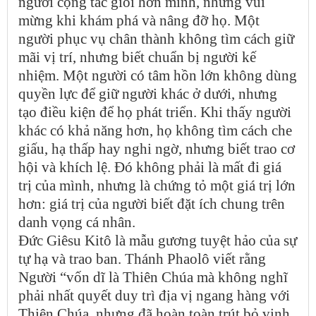
người cộng tác giỏi hơn mình, nhưng vui
mừng khi khám phá và nâng đỡ họ. Một
người phục vụ chân thành không tìm cách giữ
mãi vị trí, nhưng biết chuẩn bị người kế
nhiệm. Một người có tâm hồn lớn không dùng
quyền lực để giữ người khác ở dưới, nhưng
tạo điều kiện để họ phát triển. Khi thấy người
khác có khả năng hơn, họ không tìm cách che
giấu, hạ thấp hay nghi ngờ, nhưng biết trao cơ
hội và khích lệ. Đó không phải là mất đi giá
trị của mình, nhưng là chứng tỏ một giá trị lớn
hơn: giá trị của người biết đặt ích chung trên
danh vọng cá nhân.
Đức Giêsu Kitô là mẫu gương tuyệt hảo của sự
tự hạ và trao ban. Thánh Phaolô viết rằng
Người “vốn dĩ là Thiên Chúa mà không nghĩ
phải nhất quyết duy trì địa vị ngang hàng với
Thiên Chúa, nhưng đã hoàn toàn trút bỏ vinh