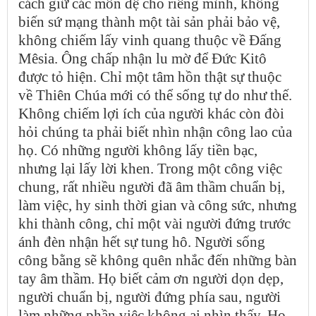
cách giữ các môn đệ cho riêng mình, không
biến sứ mạng thành một tài sản phải bảo vệ,
không chiếm lấy vinh quang thuộc về Đấng
Mêsia. Ông chấp nhận lu mờ để Đức Kitô
được tỏ hiện. Chỉ một tâm hồn thật sự thuộc
về Thiên Chúa mới có thể sống tự do như thế.
Không chiếm lợi ích của người khác còn đòi
hỏi chúng ta phải biết nhìn nhận công lao của
họ. Có những người không lấy tiền bạc,
nhưng lại lấy lời khen. Trong một công việc
chung, rất nhiều người đã âm thầm chuẩn bị,
làm việc, hy sinh thời gian và công sức, nhưng
khi thành công, chỉ một vài người đứng trước
ánh đèn nhận hết sự tung hô. Người sống
công bằng sẽ không quên nhắc đến những bàn
tay âm thầm. Họ biết cảm ơn người dọn dẹp,
người chuẩn bị, người đứng phía sau, người
làm những phần việc không ai nhìn thấy. Họ