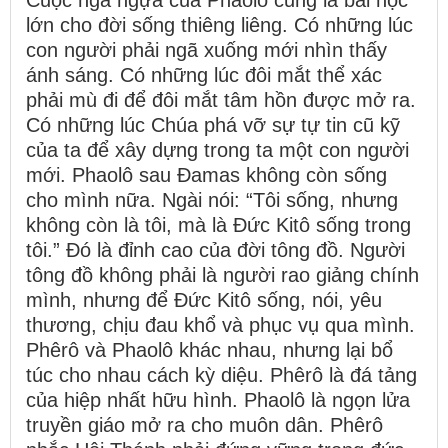
Cuộc ngã ngựa của Phaolô cũng là bài học
lớn cho đời sống thiêng liêng. Có những lúc
con người phải ngã xuống mới nhìn thấy
ánh sáng. Có những lúc đôi mắt thể xác
phải mù đi để đôi mắt tâm hồn được mở ra.
Có những lúc Chúa phá vỡ sự tự tin cũ kỹ
của ta để xây dựng trong ta một con người
mới. Phaolô sau Đamas không còn sống
cho mình nữa. Ngài nói: “Tôi sống, nhưng
không còn là tôi, mà là Đức Kitô sống trong
tôi.” Đó là đỉnh cao của đời tông đồ. Người
tông đồ không phải là người rao giảng chính
mình, nhưng để Đức Kitô sống, nói, yêu
thương, chịu đau khổ và phục vụ qua mình.
Phêrô và Phaolô khác nhau, nhưng lại bổ
túc cho nhau cách kỳ diệu. Phêrô là đá tảng
của hiệp nhất hữu hình. Phaolô là ngọn lửa
truyền giáo mở ra cho muôn dân. Phêrô