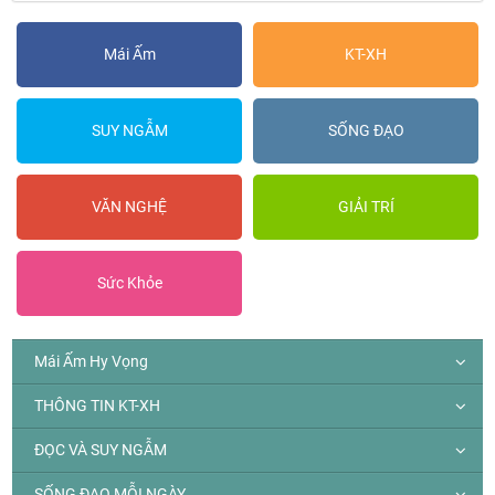
Mái Ấm
KT-XH
SUY NGẪM
SỐNG ĐẠO
VĂN NGHỆ
GIẢI TRÍ
Sức Khỏe
Mái Ấm Hy Vọng
THÔNG TIN KT-XH
ĐỌC VÀ SUY NGẪM
SỐNG ĐẠO MỖI NGÀY