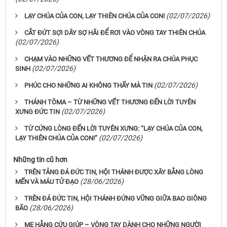
(02/07/2026)
LẠY CHÚA CỦA CON, LẠY THIÊN CHÚA CỦA CON!
CẮT ĐỨT SỢI DÂY SỢ HÃI ĐỂ RƠI VÀO VÒNG TAY THIÊN CHÚA
(02/07/2026)
CHẠM VÀO NHỮNG VẾT THƯƠNG ĐỂ NHẬN RA CHÚA PHỤC
(02/07/2026)
SINH
(02/07/2026)
PHÚC CHO NHỮNG AI KHÔNG THẤY MÀ TIN
THÁNH TÔMA – TỪ NHỮNG VẾT THƯƠNG ĐẾN LỜI TUYÊN
(02/07/2026)
XƯNG ĐỨC TIN
TỪ CỨNG LÒNG ĐẾN LỜI TUYÊN XƯNG: “LẠY CHÚA CỦA CON,
(02/07/2026)
LẠY THIÊN CHÚA CỦA CON!”
Những tin cũ hơn
TRÊN TẢNG ĐÁ ĐỨC TIN, HỘI THÁNH ĐƯỢC XÂY BẰNG LÒNG
(28/06/2026)
MẾN VÀ MÁU TỬ ĐẠO
TRÊN ĐÁ ĐỨC TIN, HỘI THÁNH ĐỨNG VỮNG GIỮA BAO GIÔNG
(28/06/2026)
BÃO
MẸ HẰNG CỨU GIÚP – VÒNG TAY DÀNH CHO NHỮNG NGƯỜI