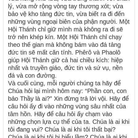
lý, vừa mở rộng vòng tay thương xót; vừa
bảo vệ kho tàng đức tin, vừa biết ra đi đến
những vùng ngoại biên của phận người. Một
Hội Thánh chỉ giữ mình mà không ra đi sẽ
trở nên khép kín. Một Hội Thánh chỉ chạy
theo thế gian mà không bám vào đá tảng
đức tin sẽ mất căn tính. Phêrô và Phaolô
giúp Hội Thánh giữ cả hai chiều kích: hiệp
nhất và truyền giáo, đức tin và sứ vụ, nền
đá và con đường.
Và cuối cùng, mỗi người chúng ta hãy để
Chúa hỏi lại mình hôm nay: “Phần con, con
bảo Thầy là ai?” Xin đừng trả lời vội. Hãy để
câu hỏi ấy đi vào những vùng sâu nhất của
tâm hồn. Hãy để câu hỏi ấy chạm vào
những chọn lựa cụ thể của ta. Chúa là ai khi
tôi đang vui? Chúa là ai khi tôi thất bại?
Chúa là ai khi tôi bị hiểu lầm? Chúa là ai khi