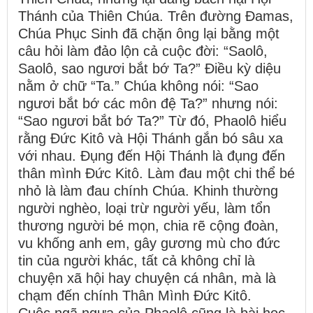
Thánh của Thiên Chúa. Trên đường Đamas,
Chúa Phục Sinh đã chặn ông lại bằng một
câu hỏi làm đảo lộn cả cuộc đời: “Saolô,
Saolô, sao ngươi bắt bớ Ta?” Điều kỳ diệu
nằm ở chữ “Ta.” Chúa không nói: “Sao
ngươi bắt bớ các môn đệ Ta?” nhưng nói:
“Sao ngươi bắt bớ Ta?” Từ đó, Phaolô hiểu
rằng Đức Kitô và Hội Thánh gắn bó sâu xa
với nhau. Đụng đến Hội Thánh là đụng đến
thân mình Đức Kitô. Làm đau một chi thể bé
nhỏ là làm đau chính Chúa. Khinh thường
người nghèo, loại trừ người yếu, làm tổn
thương người bé mọn, chia rẽ cộng đoàn,
vu khống anh em, gây gương mù cho đức
tin của người khác, tất cả không chỉ là
chuyện xã hội hay chuyện cá nhân, mà là
chạm đến chính Thân Mình Đức Kitô.