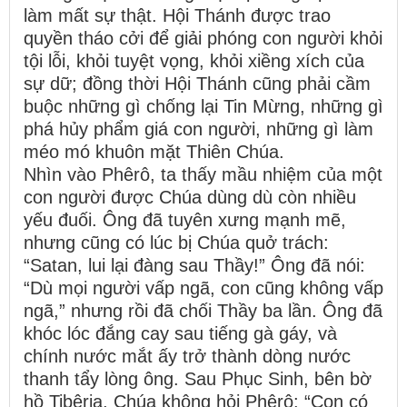
làm mất sự thật. Hội Thánh được trao
quyền tháo cởi để giải phóng con người khỏi
tội lỗi, khỏi tuyệt vọng, khỏi xiềng xích của
sự dữ; đồng thời Hội Thánh cũng phải cầm
buộc những gì chống lại Tin Mừng, những gì
phá hủy phẩm giá con người, những gì làm
méo mó khuôn mặt Thiên Chúa.
Nhìn vào Phêrô, ta thấy mầu nhiệm của một
con người được Chúa dùng dù còn nhiều
yếu đuối. Ông đã tuyên xưng mạnh mẽ,
nhưng cũng có lúc bị Chúa quở trách:
“Satan, lui lại đàng sau Thầy!” Ông đã nói:
“Dù mọi người vấp ngã, con cũng không vấp
ngã,” nhưng rồi đã chối Thầy ba lần. Ông đã
khóc lóc đắng cay sau tiếng gà gáy, và
chính nước mắt ấy trở thành dòng nước
thanh tẩy lòng ông. Sau Phục Sinh, bên bờ
hồ Tibêria, Chúa không hỏi Phêrô: “Con có