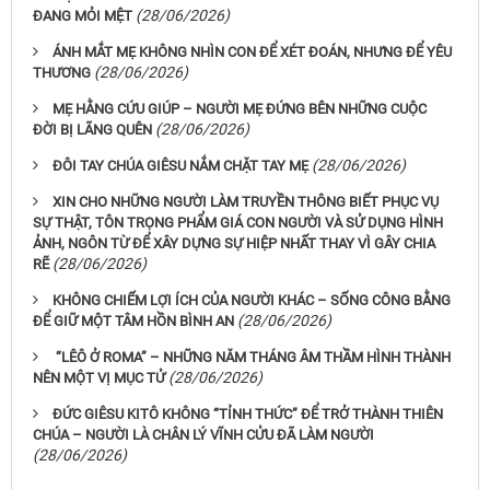
(28/06/2026)
ĐANG MỎI MỆT
ÁNH MẮT MẸ KHÔNG NHÌN CON ĐỂ XÉT ĐOÁN, NHƯNG ĐỂ YÊU
(28/06/2026)
THƯƠNG
MẸ HẰNG CỨU GIÚP – NGƯỜI MẸ ĐỨNG BÊN NHỮNG CUỘC
(28/06/2026)
ĐỜI BỊ LÃNG QUÊN
(28/06/2026)
ĐÔI TAY CHÚA GIÊSU NẮM CHẶT TAY MẸ
XIN CHO NHỮNG NGƯỜI LÀM TRUYỀN THÔNG BIẾT PHỤC VỤ
SỰ THẬT, TÔN TRỌNG PHẨM GIÁ CON NGƯỜI VÀ SỬ DỤNG HÌNH
ẢNH, NGÔN TỪ ĐỂ XÂY DỰNG SỰ HIỆP NHẤT THAY VÌ GÂY CHIA
(28/06/2026)
RẼ
KHÔNG CHIẾM LỢI ÍCH CỦA NGƯỜI KHÁC – SỐNG CÔNG BẰNG
(28/06/2026)
ĐỂ GIỮ MỘT TÂM HỒN BÌNH AN
“LÊÔ Ở ROMA” – NHỮNG NĂM THÁNG ÂM THẦM HÌNH THÀNH
(28/06/2026)
NÊN MỘT VỊ MỤC TỬ
ĐỨC GIÊSU KITÔ KHÔNG “TỈNH THỨC” ĐỂ TRỞ THÀNH THIÊN
CHÚA – NGƯỜI LÀ CHÂN LÝ VĨNH CỬU ĐÃ LÀM NGƯỜI
(28/06/2026)