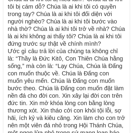
tôi bị cám dỗ? Chúa là ai khi tôi có quyền
trong tay? Chúa là ai khi tôi đối diện với
người nghèo? Chúa là ai khi tôi bước vào
nhà thờ? Chúa là ai khi tôi trở về nhà? Chúa
là ai khi không ai thấy tôi? Chúa là ai khi tôi
đứng trước sự thật về chính mình?
Ước gì câu trả lời của chúng ta không chỉ
là: “Thầy là Đức Kitô, Con Thiên Chúa hằng
sống,” mà còn là: “Lạy Chúa, Chúa là Đấng
con muốn thuộc về. Chúa là Đấng con
muốn yêu mến. Chúa là Đấng con muốn
bước theo. Chúa là Đấng con muốn đặt làm
nền đá cho đời con. Xin xây lại đời con trên
đức tin. Xin mở khóa lòng con bằng lòng
thương xót. Xin tháo cởi con khỏi tội lỗi, sợ
hãi, ích kỷ và kiêu căng. Xin làm cho con trở
nên một viên đá nhỏ trong Hội Thánh Chúa,
một ngọn lửa nhỏ trong sứ mạng loan báo