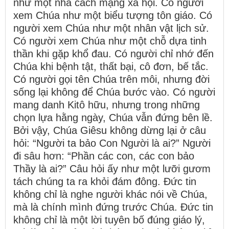
như một nhà cách mạng xã hội. Có người
xem Chúa như một biểu tượng tôn giáo. Có
người xem Chúa như một nhân vật lịch sử.
Có người xem Chúa như một chỗ dựa tinh
thần khi gặp khổ đau. Có người chỉ nhớ đến
Chúa khi bệnh tật, thất bại, cô đơn, bế tắc.
Có người gọi tên Chúa trên môi, nhưng đời
sống lại không để Chúa bước vào. Có người
mang danh Kitô hữu, nhưng trong những
chọn lựa hằng ngày, Chúa vẫn đứng bên lề.
Bởi vậy, Chúa Giêsu không dừng lại ở câu
hỏi: “Người ta bảo Con Người là ai?” Người
đi sâu hơn: “Phần các con, các con bảo
Thầy là ai?” Câu hỏi ấy như một lưỡi gươm
tách chúng ta ra khỏi đám đông. Đức tin
không chỉ là nghe người khác nói về Chúa,
mà là chính mình đứng trước Chúa. Đức tin
không chỉ là một lời tuyên bố đúng giáo lý,