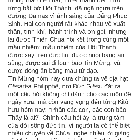
thông thạo Lề Luật, nhiệt thành đến mức
từng bắt bớ Hội Thánh, đã ngã ngựa trên
đường Đamas vì ánh sáng của Đấng Phục
Sinh. Hai con người rất khác nhau về xuất
thân, tính khí, hành trình và ơn gọi, nhưng
lại được Thiên Chúa nối kết trong cùng một
mầu nhiệm: mầu nhiệm của Hội Thánh
được xây trên đức tin, được nuôi bằng ân
sủng, được sai đi loan báo Tin Mừng, và
được đóng ấn bằng máu tử đạo.
Tin Mừng hôm nay đưa chúng ta về địa hạt
Cêsarêa Philipphê, nơi Đức Giêsu đặt ra
một câu hỏi không chỉ dành cho các môn đệ
ngày xưa, mà còn vang vọng đến từng Kitô
hữu hôm nay: “Phần các con, các con bảo
Thầy là ai?” Chính câu hỏi ấy là trung tâm
của đời sống đức tin, vì người ta có thể biết
nhiều chuyện về Chúa, nghe nhiều lời giảng