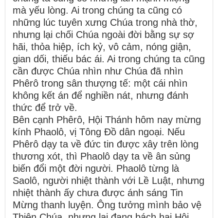
mà yếu lòng. Ai trong chúng ta cũng có
những lúc tuyên xưng Chúa trong nhà thờ,
nhưng lại chối Chúa ngoài đời bằng sự sợ
hãi, thỏa hiệp, ích kỷ, vô cảm, nóng giận,
gian dối, thiếu bác ái. Ai trong chúng ta cũng
cần được Chúa nhìn như Chúa đã nhìn
Phêrô trong sân thượng tế: một cái nhìn
không kết án để nghiền nát, nhưng đánh
thức để trở về.
Bên cạnh Phêrô, Hội Thánh hôm nay mừng
kính Phaolô, vị Tông Đồ dân ngoại. Nếu
Phêrô dạy ta về đức tin được xây trên lòng
thương xót, thì Phaolô dạy ta về ân sủng
biến đổi một đời người. Phaolô từng là
Saolô, người nhiệt thành với Lề Luật, nhưng
nhiệt thành ấy chưa được ánh sáng Tin
Mừng thanh luyện. Ông tưởng mình bảo vệ
Thiên Chúa, nhưng lại đang bách hại Hội