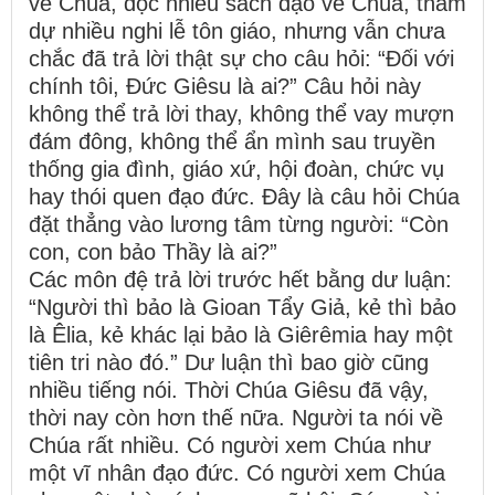
về Chúa, đọc nhiều sách đạo về Chúa, tham
dự nhiều nghi lễ tôn giáo, nhưng vẫn chưa
chắc đã trả lời thật sự cho câu hỏi: “Đối với
chính tôi, Đức Giêsu là ai?” Câu hỏi này
không thể trả lời thay, không thể vay mượn
đám đông, không thể ẩn mình sau truyền
thống gia đình, giáo xứ, hội đoàn, chức vụ
hay thói quen đạo đức. Đây là câu hỏi Chúa
đặt thẳng vào lương tâm từng người: “Còn
con, con bảo Thầy là ai?”
Các môn đệ trả lời trước hết bằng dư luận:
“Người thì bảo là Gioan Tẩy Giả, kẻ thì bảo
là Êlia, kẻ khác lại bảo là Giêrêmia hay một
tiên tri nào đó.” Dư luận thì bao giờ cũng
nhiều tiếng nói. Thời Chúa Giêsu đã vậy,
thời nay còn hơn thế nữa. Người ta nói về
Chúa rất nhiều. Có người xem Chúa như
một vĩ nhân đạo đức. Có người xem Chúa