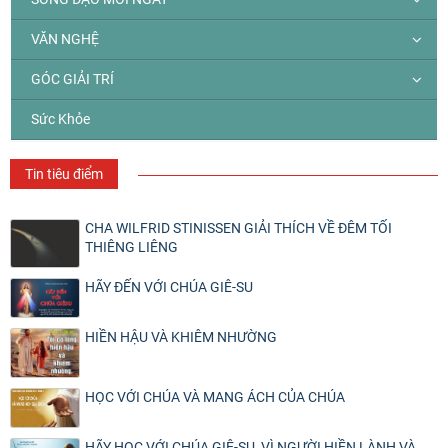
VĂN NGHỆ
GÓC GIẢI TRÍ
Sức Khỏe
Tin tiêu điểm
CHA WILFRID STINISSEN GIẢI THÍCH VỀ ĐÊM TỐI
THIÊNG LIÊNG
HÃY ĐẾN VỚI CHÚA GIÊ-SU
HIỀN HẬU VÀ KHIÊM NHƯỜNG
HỌC VỚI CHÚA VÀ MANG ÁCH CỦA CHÚA
HÃY HỌC VỚI CHÚA GIÊ-SU, VÌ NGƯỜI HIỀN LÀNH VÀ