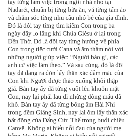
tay từng làm việc trong ngôi nhà nhỏ tại
Nadarét, chuẩn bị từng bữa ăn, vá từng tấm áo
và chăm sóc từng nhu cầu nhỏ bé của gia đình.
Đó là đôi tay từng tìm kiếm Con trong ba
ngày đầy lo lắng khi Chúa Giêsu ở lại trong
Đền Thờ. Đó là đôi tay từng hướng về phía
Con trong tiệc cưới Cana và âm thầm nói với
những người giúp việc: “Người bảo gì, các
anh cứ việc làm theo.” Và sau cùng, đó là đôi
tay đã dang ra đón lấy thân xác đẫm máu của
Con khi Người được tháo xuống khỏi thập
giá. Bàn tay ấy đã từng vuốt lên khuôn mặt
Con, nay lại phải lau đi những dòng máu đã
khô. Bàn tay ấy đã từng bồng ẵm Hài Nhi
trong đêm Giáng Sinh, nay lại ôm lấy thân xác
bất động của Đấng Cứu Thế trong buổi chiều
Canvê. Không ai hiểu nỗi đau của người mẹ
bằng Mẹ Maria. Không ai hiểu nỗi sợ mất