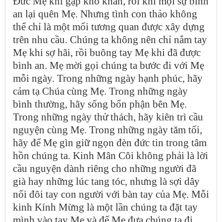
Đức Mẹ khi gặp khó khăn, rồi khi mọi sự bình
an lại quên Mẹ. Nhưng tình con thảo không
thể chỉ là một mối tương quan được xây dựng
trên nhu cầu. Chúng ta không nên chỉ nắm tay
Mẹ khi sợ hãi, rồi buông tay Mẹ khi đã được
bình an. Mẹ mời gọi chúng ta bước đi với Mẹ
mỗi ngày. Trong những ngày hạnh phúc, hãy
cảm tạ Chúa cùng Mẹ. Trong những ngày
bình thường, hãy sống bổn phận bên Mẹ.
Trong những ngày thử thách, hãy kiên trì cầu
nguyện cùng Mẹ. Trong những ngày tăm tối,
hãy để Mẹ gìn giữ ngọn đèn đức tin trong tâm
hồn chúng ta. Kinh Mân Côi không phải là lời
cầu nguyện dành riêng cho những người đã
già hay những lúc tang tóc, nhưng là sợi dây
nối đôi tay con người với bàn tay của Mẹ. Mỗi
kinh Kính Mừng là một lần chúng ta đặt tay
mình vào tay Mẹ và để Mẹ đưa chúng ta đi