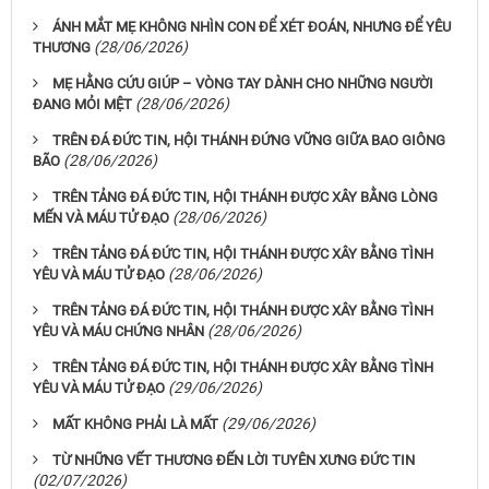
ÁNH MẮT MẸ KHÔNG NHÌN CON ĐỂ XÉT ĐOÁN, NHƯNG ĐỂ YÊU
(28/06/2026)
THƯƠNG
MẸ HẰNG CỨU GIÚP – VÒNG TAY DÀNH CHO NHỮNG NGƯỜI
(28/06/2026)
ĐANG MỎI MỆT
TRÊN ĐÁ ĐỨC TIN, HỘI THÁNH ĐỨNG VỮNG GIỮA BAO GIÔNG
(28/06/2026)
BÃO
TRÊN TẢNG ĐÁ ĐỨC TIN, HỘI THÁNH ĐƯỢC XÂY BẰNG LÒNG
(28/06/2026)
MẾN VÀ MÁU TỬ ĐẠO
TRÊN TẢNG ĐÁ ĐỨC TIN, HỘI THÁNH ĐƯỢC XÂY BẰNG TÌNH
(28/06/2026)
YÊU VÀ MÁU TỬ ĐẠO
TRÊN TẢNG ĐÁ ĐỨC TIN, HỘI THÁNH ĐƯỢC XÂY BẰNG TÌNH
(28/06/2026)
YÊU VÀ MÁU CHỨNG NHÂN
TRÊN TẢNG ĐÁ ĐỨC TIN, HỘI THÁNH ĐƯỢC XÂY BẰNG TÌNH
(29/06/2026)
YÊU VÀ MÁU TỬ ĐẠO
(29/06/2026)
MẤT KHÔNG PHẢI LÀ MẤT
TỪ NHỮNG VẾT THƯƠNG ĐẾN LỜI TUYÊN XƯNG ĐỨC TIN
(02/07/2026)