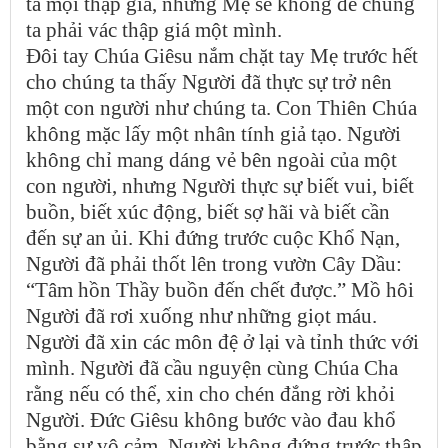
ta mọi thập giá, nhưng Mẹ sẽ không để chúng
ta phải vác thập giá một mình.
Đôi tay Chúa Giêsu nắm chặt tay Mẹ trước hết
cho chúng ta thấy Người đã thực sự trở nên
một con người như chúng ta. Con Thiên Chúa
không mặc lấy một nhân tính giả tạo. Người
không chỉ mang dáng vẻ bên ngoài của một
con người, nhưng Người thực sự biết vui, biết
buồn, biết xúc động, biết sợ hãi và biết cần
đến sự an ủi. Khi đứng trước cuộc Khổ Nạn,
Người đã phải thốt lên trong vườn Cây Dầu:
“Tâm hồn Thầy buồn đến chết được.” Mồ hôi
Người đã rơi xuống như những giọt máu.
Người đã xin các môn đệ ở lại và tỉnh thức với
mình. Người đã cầu nguyện cùng Chúa Cha
rằng nếu có thể, xin cho chén đắng rời khỏi
Người. Đức Giêsu không bước vào đau khổ
bằng sự vô cảm. Người không đứng trước thập