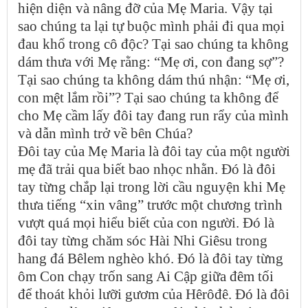
hiện diện và nâng đỡ của Mẹ Maria. Vậy tại
sao chúng ta lại tự buộc mình phải đi qua mọi
đau khổ trong cô độc? Tại sao chúng ta không
dám thưa với Mẹ rằng: “Mẹ ơi, con đang sợ”?
Tại sao chúng ta không dám thú nhận: “Mẹ ơi,
con mệt lắm rồi”? Tại sao chúng ta không để
cho Mẹ cầm lấy đôi tay đang run rẩy của mình
và dẫn mình trở về bên Chúa?
Đôi tay của Mẹ Maria là đôi tay của một người
mẹ đã trải qua biết bao nhọc nhằn. Đó là đôi
tay từng chắp lại trong lời cầu nguyện khi Mẹ
thưa tiếng “xin vâng” trước một chương trình
vượt quá mọi hiểu biết của con người. Đó là
đôi tay từng chăm sóc Hài Nhi Giêsu trong
hang đá Bêlem nghèo khó. Đó là đôi tay từng
ôm Con chạy trốn sang Ai Cập giữa đêm tối
để thoát khỏi lưỡi gươm của Hêrôđê. Đó là đôi