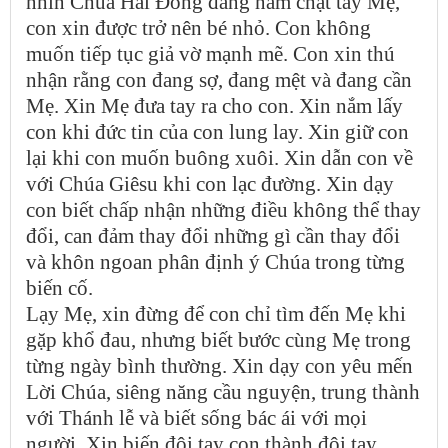
nhìn Chúa Hài Đồng đang nắm chặt tay Mẹ,
con xin được trở nên bé nhỏ. Con không
muốn tiếp tục giả vờ mạnh mẽ. Con xin thú
nhận rằng con đang sợ, đang mệt và đang cần
Mẹ. Xin Mẹ đưa tay ra cho con. Xin nắm lấy
con khi đức tin của con lung lay. Xin giữ con
lại khi con muốn buông xuôi. Xin dẫn con về
với Chúa Giêsu khi con lạc đường. Xin dạy
con biết chấp nhận những điều không thể thay
đổi, can đảm thay đổi những gì cần thay đổi
và khôn ngoan phân định ý Chúa trong từng
biến cố.
Lạy Mẹ, xin đừng để con chỉ tìm đến Mẹ khi
gặp khổ đau, nhưng biết bước cùng Mẹ trong
từng ngày bình thường. Xin dạy con yêu mến
Lời Chúa, siêng năng cầu nguyện, trung thành
với Thánh lễ và biết sống bác ái với mọi
người. Xin biến đôi tay con thành đôi tay