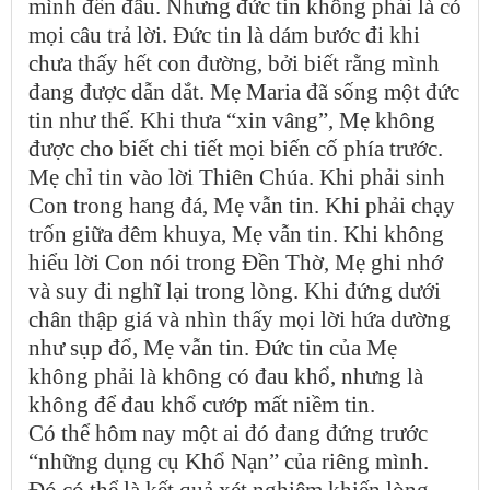
mình đến đâu. Nhưng đức tin không phải là có
mọi câu trả lời. Đức tin là dám bước đi khi
chưa thấy hết con đường, bởi biết rằng mình
đang được dẫn dắt. Mẹ Maria đã sống một đức
tin như thế. Khi thưa “xin vâng”, Mẹ không
được cho biết chi tiết mọi biến cố phía trước.
Mẹ chỉ tin vào lời Thiên Chúa. Khi phải sinh
Con trong hang đá, Mẹ vẫn tin. Khi phải chạy
trốn giữa đêm khuya, Mẹ vẫn tin. Khi không
hiểu lời Con nói trong Đền Thờ, Mẹ ghi nhớ
và suy đi nghĩ lại trong lòng. Khi đứng dưới
chân thập giá và nhìn thấy mọi lời hứa dường
như sụp đổ, Mẹ vẫn tin. Đức tin của Mẹ
không phải là không có đau khổ, nhưng là
không để đau khổ cướp mất niềm tin.
Có thể hôm nay một ai đó đang đứng trước
“những dụng cụ Khổ Nạn” của riêng mình.
Đó có thể là kết quả xét nghiệm khiến lòng