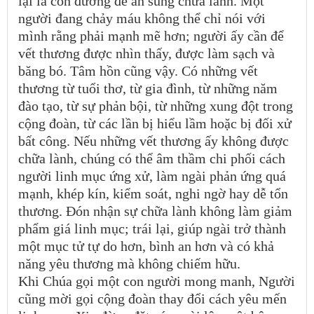
lại là con đường để ân sủng chữa lành. Một
người đang chảy máu không thể chỉ nói với
mình rằng phải mạnh mẽ hơn; người ấy cần để
vết thương được nhìn thấy, được làm sạch và
băng bó. Tâm hồn cũng vậy. Có những vết
thương từ tuổi thơ, từ gia đình, từ những năm
đào tạo, từ sự phản bội, từ những xung đột trong
cộng đoàn, từ các lần bị hiểu lầm hoặc bị đối xử
bất công. Nếu những vết thương ấy không được
chữa lành, chúng có thể âm thầm chi phối cách
người linh mục ứng xử, làm ngài phản ứng quá
mạnh, khép kín, kiểm soát, nghi ngờ hay dễ tổn
thương. Đón nhận sự chữa lành không làm giảm
phẩm giá linh mục; trái lại, giúp ngài trở thành
một mục tử tự do hơn, bình an hơn và có khả
năng yêu thương mà không chiếm hữu.
Khi Chúa gọi một con người mong manh, Người
cũng mời gọi cộng đoàn thay đổi cách yêu mến