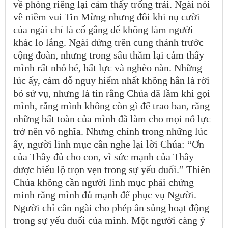
về phòng riêng lại cảm thấy trống trải. Ngài nói
về niềm vui Tin Mừng nhưng đôi khi nụ cười
của ngài chỉ là cố gắng để không làm người
khác lo lắng. Ngài đứng trên cung thánh trước
cộng đoàn, nhưng trong sâu thẳm lại cảm thấy
mình rất nhỏ bé, bất lực và nghèo nàn. Những
lúc ấy, cám dỗ nguy hiểm nhất không hẳn là rời
bỏ sứ vụ, nhưng là tin rằng Chúa đã lầm khi gọi
mình, rằng mình không còn gì để trao ban, rằng
những bất toàn của mình đã làm cho mọi nỗ lực
trở nên vô nghĩa. Nhưng chính trong những lúc
ấy, người linh mục cần nghe lại lời Chúa: “Ơn
của Thầy đủ cho con, vì sức mạnh của Thầy
được biểu lộ trọn vẹn trong sự yếu đuối.” Thiên
Chúa không cần người linh mục phải chứng
minh rằng mình đủ mạnh để phục vụ Người.
Người chỉ cần ngài cho phép ân sủng hoạt động
trong sự yếu đuối của mình. Một người càng ý