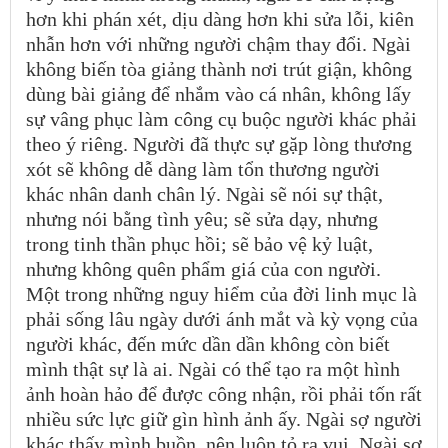
hơn khi phán xét, dịu dàng hơn khi sửa lỗi, kiên
nhẫn hơn với những người chậm thay đổi. Ngài
không biến tòa giảng thành nơi trút giận, không
dùng bài giảng để nhắm vào cá nhân, không lấy
sự vâng phục làm công cụ buộc người khác phải
theo ý riêng. Người đã thực sự gặp lòng thương
xót sẽ không dễ dàng làm tổn thương người
khác nhân danh chân lý. Ngài sẽ nói sự thật,
nhưng nói bằng tình yêu; sẽ sửa dạy, nhưng
trong tinh thần phục hồi; sẽ bảo vệ kỷ luật,
nhưng không quên phẩm giá của con người.
Một trong những nguy hiểm của đời linh mục là
phải sống lâu ngày dưới ánh mắt và kỳ vọng của
người khác, đến mức dần dần không còn biết
mình thật sự là ai. Ngài có thể tạo ra một hình
ảnh hoàn hảo để được công nhận, rồi phải tốn rất
nhiều sức lực giữ gìn hình ảnh ấy. Ngài sợ người
khác thấy mình buồn, nên luôn tỏ ra vui. Ngài sợ