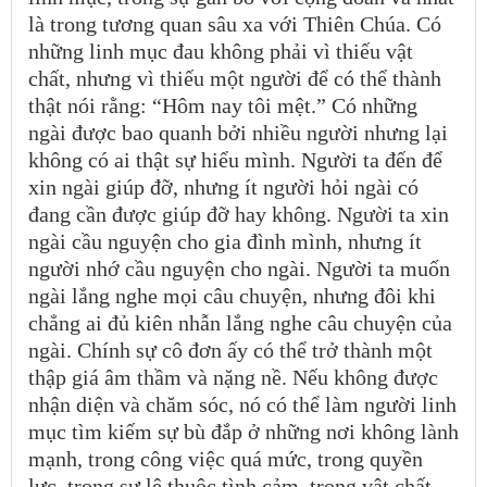
là trong tương quan sâu xa với Thiên Chúa. Có
những linh mục đau không phải vì thiếu vật
chất, nhưng vì thiếu một người để có thể thành
thật nói rằng: “Hôm nay tôi mệt.” Có những
ngài được bao quanh bởi nhiều người nhưng lại
không có ai thật sự hiểu mình. Người ta đến để
xin ngài giúp đỡ, nhưng ít người hỏi ngài có
đang cần được giúp đỡ hay không. Người ta xin
ngài cầu nguyện cho gia đình mình, nhưng ít
người nhớ cầu nguyện cho ngài. Người ta muốn
ngài lắng nghe mọi câu chuyện, nhưng đôi khi
chẳng ai đủ kiên nhẫn lắng nghe câu chuyện của
ngài. Chính sự cô đơn ấy có thể trở thành một
thập giá âm thầm và nặng nề. Nếu không được
nhận diện và chăm sóc, nó có thể làm người linh
mục tìm kiếm sự bù đắp ở những nơi không lành
mạnh, trong công việc quá mức, trong quyền
lực, trong sự lệ thuộc tình cảm, trong vật chất