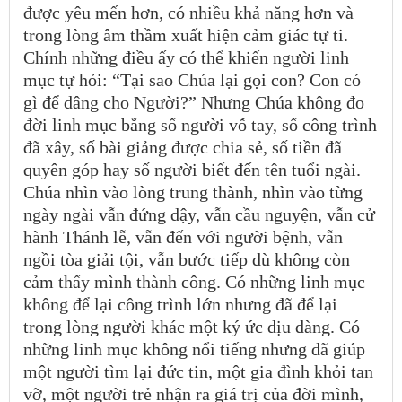
được yêu mến hơn, có nhiều khả năng hơn và
trong lòng âm thầm xuất hiện cảm giác tự ti.
Chính những điều ấy có thể khiến người linh
mục tự hỏi: “Tại sao Chúa lại gọi con? Con có
gì để dâng cho Người?” Nhưng Chúa không đo
đời linh mục bằng số người vỗ tay, số công trình
đã xây, số bài giảng được chia sẻ, số tiền đã
quyên góp hay số người biết đến tên tuổi ngài.
Chúa nhìn vào lòng trung thành, nhìn vào từng
ngày ngài vẫn đứng dậy, vẫn cầu nguyện, vẫn cử
hành Thánh lễ, vẫn đến với người bệnh, vẫn
ngồi tòa giải tội, vẫn bước tiếp dù không còn
cảm thấy mình thành công. Có những linh mục
không để lại công trình lớn nhưng đã để lại
trong lòng người khác một ký ức dịu dàng. Có
những linh mục không nổi tiếng nhưng đã giúp
một người tìm lại đức tin, một gia đình khỏi tan
vỡ, một người trẻ nhận ra giá trị của đời mình,