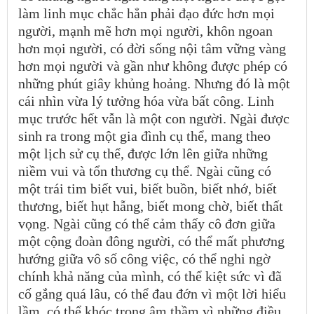
làm linh mục chắc hẳn phải đạo đức hơn mọi
người, mạnh mẽ hơn mọi người, khôn ngoan
hơn mọi người, có đời sống nội tâm vững vàng
hơn mọi người và gần như không được phép có
những phút giây khủng hoảng. Nhưng đó là một
cái nhìn vừa lý tưởng hóa vừa bất công. Linh
mục trước hết vẫn là một con người. Ngài được
sinh ra trong một gia đình cụ thể, mang theo
một lịch sử cụ thể, được lớn lên giữa những
niềm vui và tổn thương cụ thể. Ngài cũng có
một trái tim biết vui, biết buồn, biết nhớ, biết
thương, biết hụt hẫng, biết mong chờ, biết thất
vọng. Ngài cũng có thể cảm thấy cô đơn giữa
một cộng đoàn đông người, có thể mất phương
hướng giữa vô số công việc, có thể nghi ngờ
chính khả năng của mình, có thể kiệt sức vì đã
cố gắng quá lâu, có thể đau đớn vì một lời hiểu
lầm, có thể khóc trong âm thầm vì những điều