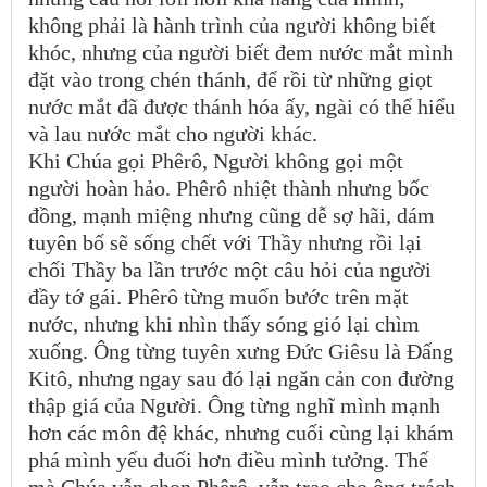
không phải là hành trình của người không biết
khóc, nhưng của người biết đem nước mắt mình
đặt vào trong chén thánh, để rồi từ những giọt
nước mắt đã được thánh hóa ấy, ngài có thể hiểu
và lau nước mắt cho người khác.
Khi Chúa gọi Phêrô, Người không gọi một
người hoàn hảo. Phêrô nhiệt thành nhưng bốc
đồng, mạnh miệng nhưng cũng dễ sợ hãi, dám
tuyên bố sẽ sống chết với Thầy nhưng rồi lại
chối Thầy ba lần trước một câu hỏi của người
đầy tớ gái. Phêrô từng muốn bước trên mặt
nước, nhưng khi nhìn thấy sóng gió lại chìm
xuống. Ông từng tuyên xưng Đức Giêsu là Đấng
Kitô, nhưng ngay sau đó lại ngăn cản con đường
thập giá của Người. Ông từng nghĩ mình mạnh
hơn các môn đệ khác, nhưng cuối cùng lại khám
phá mình yếu đuối hơn điều mình tưởng. Thế
mà Chúa vẫn chọn Phêrô, vẫn trao cho ông trách