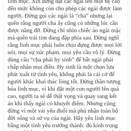
linh mục. Xin đừng đặt các ngài lên một bệ cao
đến mức không còn cho phép các ngài được làm
người. Đừng gọi các ngài là “cha” nhưng lại
quên rằng người cha ấy cũng có những lúc cần
được nâng đỡ. Đừng chỉ nhìn chiếc áo ngài mặc
mà quên trái tim đang đập phía sau. Đừng nghĩ
rằng linh mục phải luôn chịu đựng được mọi lời
nói, mọi sự xúc phạm, mọi yêu cầu vô lý. Đừng
dùng câu “cha phải hy sinh” để bắt ngài phải
chấp nhận mọi điều. Hy sinh là một chọn lựa
phát xuất từ tình yêu, không phải là cái cớ để
người khác khai thác lòng tốt. Đừng thần tượng
hóa linh mục, vì khi đặt một con người lên quá
cao, người ta sẽ dễ thất vọng và quay sang kết
án khi thấy ngài có khuyết điểm. Nhưng cũng
đừng vì một vài yếu đuối mà phủ nhận toàn bộ
đời sống và sứ vụ của ngài. Hãy yêu linh mục
bằng một tình yêu trưởng thành: đủ kính trọng