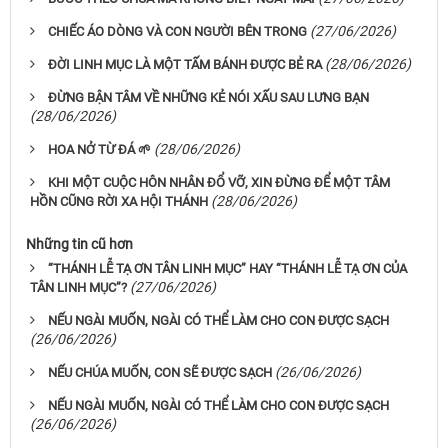
(27/06/2026)
CHIẾC ÁO DÒNG VÀ CON NGƯỜI BÊN TRONG
(28/06/2026)
ĐỜI LINH MỤC LÀ MỘT TẤM BÁNH ĐƯỢC BẺ RA
ĐỪNG BẬN TÂM VỀ NHỮNG KẺ NÓI XẤU SAU LƯNG BẠN
(28/06/2026)
(28/06/2026)
HOA NỞ TỪ ĐÁ 🌱
KHI MỘT CUỘC HÔN NHÂN ĐỔ VỠ, XIN ĐỪNG ĐỂ MỘT TÂM
(28/06/2026)
HỒN CŨNG RỜI XA HỘI THÁNH
Những tin cũ hơn
“THÁNH LỄ TẠ ƠN TÂN LINH MỤC” HAY “THÁNH LỄ TẠ ƠN CỦA
(27/06/2026)
TÂN LINH MỤC”?
NẾU NGÀI MUỐN, NGÀI CÓ THỂ LÀM CHO CON ĐƯỢC SẠCH
(26/06/2026)
(26/06/2026)
NẾU CHÚA MUỐN, CON SẼ ĐƯỢC SẠCH
NẾU NGÀI MUỐN, NGÀI CÓ THỂ LÀM CHO CON ĐƯỢC SẠCH
(26/06/2026)