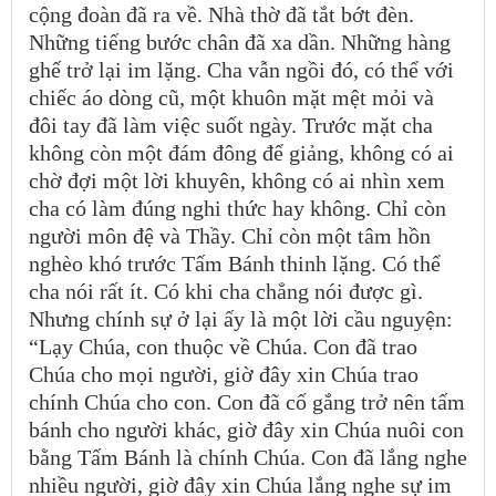
cộng đoàn đã ra về. Nhà thờ đã tắt bớt đèn.
Những tiếng bước chân đã xa dần. Những hàng
ghế trở lại im lặng. Cha vẫn ngồi đó, có thể với
chiếc áo dòng cũ, một khuôn mặt mệt mỏi và
đôi tay đã làm việc suốt ngày. Trước mặt cha
không còn một đám đông để giảng, không có ai
chờ đợi một lời khuyên, không có ai nhìn xem
cha có làm đúng nghi thức hay không. Chỉ còn
người môn đệ và Thầy. Chỉ còn một tâm hồn
nghèo khó trước Tấm Bánh thinh lặng. Có thể
cha nói rất ít. Có khi cha chẳng nói được gì.
Nhưng chính sự ở lại ấy là một lời cầu nguyện:
“Lạy Chúa, con thuộc về Chúa. Con đã trao
Chúa cho mọi người, giờ đây xin Chúa trao
chính Chúa cho con. Con đã cố gắng trở nên tấm
bánh cho người khác, giờ đây xin Chúa nuôi con
bằng Tấm Bánh là chính Chúa. Con đã lắng nghe
nhiều người, giờ đây xin Chúa lắng nghe sự im