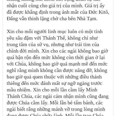
nhận cuối cùng cho giá trị của mình. Giá trị ấy
đã được khẳng định trong ánh mắt của Đức Kitô,
Đấng vẫn thinh lặng chờ cha bên Nhà Tạm.
Xin cho mỗi người linh mục luôn có một tình
yêu sâu đậm với Thánh Thể, không chỉ như
trung tâm của sứ vụ, nhưng như trái tim của
chính đời mình. Xin cho các ngài không bao giờ
quá bận rộn đến mức không còn thời gian ở lại
với Chúa, không bao giờ quá mạnh mẽ đến mức
nghĩ rằng mình không cần được nâng đỡ, không
bao giờ quá quen thuộc với những điều thánh
thiêng đến mức đánh mất sự ngỡ ngàng trước
mầu nhiệm. Xin cho mỗi lần cầm lấy Mình
Thánh Chúa, các ngài cảm nhận mình cũng đang
được Chúa cầm lấy. Mỗi lần bẻ tấm bánh, các
ngài biết rằng những mảnh vỡ trong lòng mình
đang được Chúa chữa lành. Mỗi lần trao Chúa