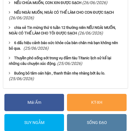
(26/06/2026)
NẾU CHÚA MUỐN, CON XIN ĐƯỢC SẠCH
NẾU NGÀI MUỐN, NGÀI CÓ THỂ LÀM CHO CON ĐƯỢC SẠCH
(26/06/2026)
chia sẻ Tin mừng thứ 6 tuần 12 thường niên NẾU NGÀI MUỐN,
(26/06/2026)
NGÀI CÓ THỂ LÀM CHO TÔI ĐƯỢC SẠCH
6 dấu hiệu cảnh báo sức khỏe của bàn chân mà bạn không nên
(25/06/2026)
bỏ qua.
Thuyền phó sống sót trong vụ đắm tàu Titanic lịch sử kể lại
(25/06/2026)
những câu chuyện xúc động.
Buông bỏ tâm oán hận , thanh thản nhẹ nhàng bớt âu lo.
(25/06/2026)
Mái Ấm
KT-XH
SUY NGẪM
SỐNG ĐẠO