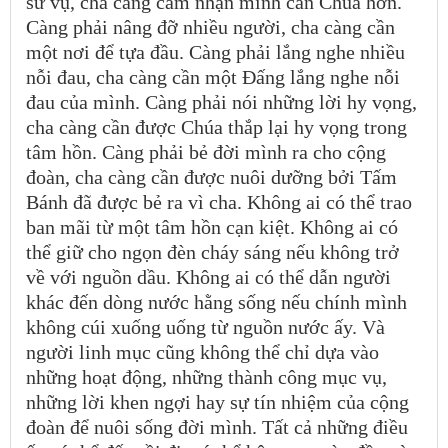
sứ vụ, cha càng cảm nhận mình cần Chúa hơn.
Càng phải nâng đỡ nhiều người, cha càng cần
một nơi để tựa đầu. Càng phải lắng nghe nhiều
nỗi đau, cha càng cần một Đấng lắng nghe nỗi
đau của mình. Càng phải nói những lời hy vọng,
cha càng cần được Chúa thắp lại hy vọng trong
tâm hồn. Càng phải bẻ đời mình ra cho cộng
đoàn, cha càng cần được nuôi dưỡng bởi Tấm
Bánh đã được bẻ ra vì cha. Không ai có thể trao
ban mãi từ một tâm hồn cạn kiệt. Không ai có
thể giữ cho ngọn đèn cháy sáng nếu không trở
về với nguồn dầu. Không ai có thể dẫn người
khác đến dòng nước hằng sống nếu chính mình
không cúi xuống uống từ nguồn nước ấy. Và
người linh mục cũng không thể chỉ dựa vào
những hoạt động, những thành công mục vụ,
những lời khen ngợi hay sự tín nhiệm của cộng
đoàn để nuôi sống đời mình. Tất cả những điều