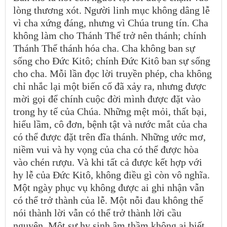
lòng thương xót. Người linh mục không dâng lễ
vì cha xứng đáng, nhưng vì Chúa trung tín. Cha
không làm cho Thánh Thể trở nên thánh; chính
Thánh Thể thánh hóa cha. Cha không ban sự
sống cho Đức Kitô; chính Đức Kitô ban sự sống
cho cha. Mỗi lần đọc lời truyền phép, cha không
chỉ nhắc lại một biến cố đã xảy ra, nhưng được
mời gọi để chính cuộc đời mình được đặt vào
trong hy tế của Chúa. Những mệt mỏi, thất bại,
hiểu lầm, cô đơn, bệnh tật và nước mắt của cha
có thể được đặt trên đĩa thánh. Những ước mơ,
niềm vui và hy vọng của cha có thể được hòa
vào chén rượu. Và khi tất cả được kết hợp với
hy lễ của Đức Kitô, không điều gì còn vô nghĩa.
Một ngày phục vụ không được ai ghi nhận vẫn
có thể trở thành của lễ. Một nỗi đau không thể
nói thành lời vẫn có thể trở thành lời cầu
nguyện. Một sự hy sinh âm thầm không ai biết