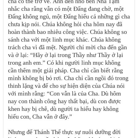
cha có thể trở về. Ánh đèn nhỏ bên Nhà Tạm
nhắc cha rằng vẫn có một Đấng đang chờ, một
Đấng không ngủ, một Đấng hiểu cả những gì cha
chưa kịp nói. Chúa không hỏi cha hôm nay đã
hoàn thành bao nhiêu công việc. Chúa không so
sánh cha với một linh mục khác. Chúa không
trách cha vì đã mệt. Người chỉ mời cha đến gần
và ở lại: “Hãy ở lại trong Thầy như Thầy ở lại
trong anh em.” Có khi người linh mục không
cần thêm một giải pháp. Cha chỉ cần biết rằng
mình không bị bỏ rơi. Cha chỉ cần ngồi đó trong
thinh lặng và để cho sự hiện diện của Chúa nói
với mình rằng: “Con vẫn là của Cha. Dù hôm
nay con thành công hay thất bại, dù con được
khen hay bị chê, dù người ta hiểu hay không
hiểu con, Cha vẫn ở đây.”
Nhưng để Thánh Thể thực sự nuôi dưỡng đời