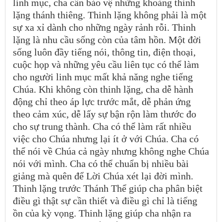
linh mục, cha cần bảo vệ những khoảng thinh
lặng thánh thiêng. Thinh lặng không phải là một
sự xa xỉ dành cho những ngày rảnh rỗi. Thinh
lặng là nhu cầu sống còn của tâm hồn. Một đời
sống luôn đầy tiếng nói, thông tin, điện thoại,
cuộc họp và những yêu cầu liên tục có thể làm
cho người linh mục mất khả năng nghe tiếng
Chúa. Khi không còn thinh lặng, cha dễ hành
động chỉ theo áp lực trước mắt, dễ phản ứng
theo cảm xúc, dễ lấy sự bận rộn làm thước đo
cho sự trung thành. Cha có thể làm rất nhiều
việc cho Chúa nhưng lại ít ở với Chúa. Cha có
thể nói về Chúa cả ngày nhưng không nghe Chúa
nói với mình. Cha có thể chuẩn bị nhiều bài
giảng mà quên để Lời Chúa xét lại đời mình.
Thinh lặng trước Thánh Thể giúp cha phân biệt
điều gì thật sự cần thiết và điều gì chỉ là tiếng
ồn của kỳ vọng. Thinh lặng giúp cha nhận ra