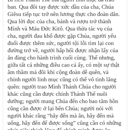
ban. Qua đôi tay được xức dầu của cha, Chúa
Giêsu tiếp tục trở nên lương thực cho đoàn dân.
Qua lời đọc của cha, bánh và rượu trở thành
Mình và Máu Đức Kitô. Qua thừa tác vụ của
cha, người đau khổ được gặp Chúa, người yếu
đuối được thêm sức, người tội lỗi tìm lại con
đường trở về, người hấp hối được nhận lấy của
ăn đàng cho hành trình cuối cùng. Thế nhưng,
giữa tất cả những điều cao cả ấy, có một sự thật
âm thầm mà đôi khi cộng đoàn dễ quên, và
chính người linh mục cũng có thể vô tình lãng
quên: người trao Mình Thánh Chúa cho người
khác cũng cần được chính Thánh Thể nuôi
dưỡng; người mang Chúa đến cho bao tâm hồn
cũng cần được ở lại bên Chúa; người nói với
người khác rằng “hãy đến mà ăn, hãy đến mà
uống, hãy đến để được sống” cũng cần có những
phút giây thinh lặng để chính mình được ăn,