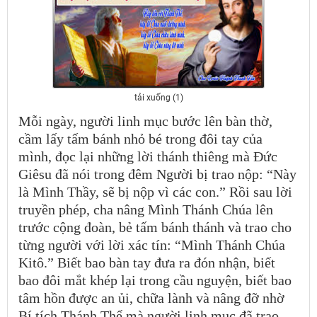
tải xuống (1)
Mỗi ngày, người linh mục bước lên bàn thờ,
cầm lấy tấm bánh nhỏ bé trong đôi tay của
mình, đọc lại những lời thánh thiêng mà Đức
Giêsu đã nói trong đêm Người bị trao nộp: “Này
là Mình Thầy, sẽ bị nộp vì các con.” Rồi sau lời
truyền phép, cha nâng Mình Thánh Chúa lên
trước cộng đoàn, bẻ tấm bánh thánh và trao cho
từng người với lời xác tín: “Mình Thánh Chúa
Kitô.” Biết bao bàn tay đưa ra đón nhận, biết
bao đôi mắt khép lại trong cầu nguyện, biết bao
tâm hồn được an ủi, chữa lành và nâng đỡ nhờ
Bí tích Thánh Thể mà người linh mục đã trao