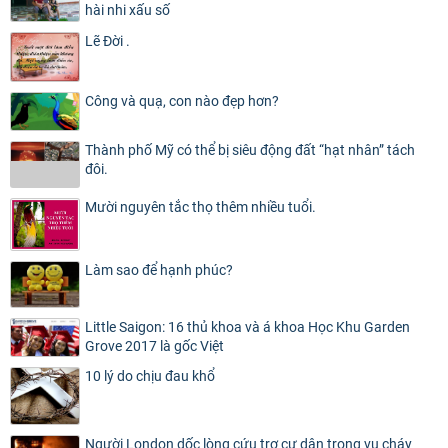
hài nhi xấu số
Lẽ Đời .
Công và quạ, con nào đẹp hơn?
Thành phố Mỹ có thể bị siêu động đất “hạt nhân” tách
đôi.
Mười nguyên tắc thọ thêm nhiều tuổi.
Làm sao để hạnh phúc?
Little Saigon: 16 thủ khoa và á khoa Học Khu Garden
Grove 2017 là gốc Việt
10 lý do chịu đau khổ
Người London dốc lòng cứu trợ cư dân trong vụ cháy