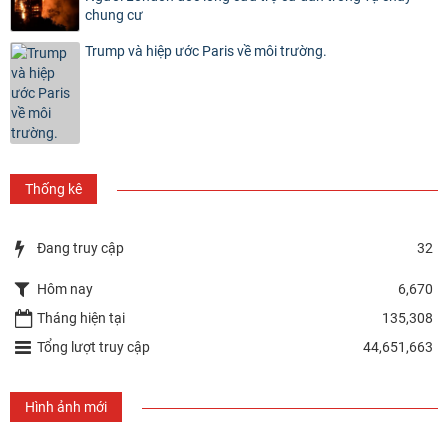
chung cư
Trump và hiệp ước Paris về môi trường.
Thống kê
Đang truy cập
32
Hôm nay
6,670
Tháng hiện tại
135,308
Tổng lượt truy cập
44,651,663
Hình ảnh mới