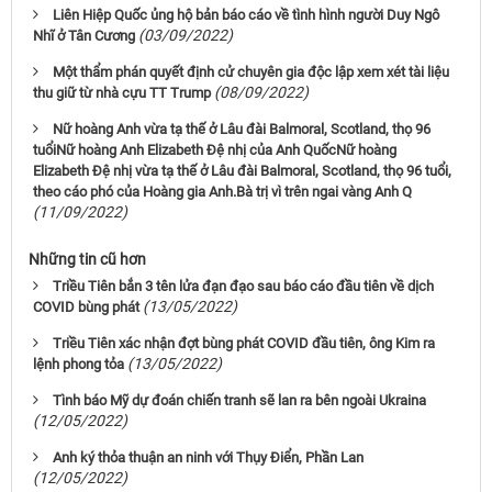
Liên Hiệp Quốc ủng hộ bản báo cáo về tình hình người Duy Ngô
(03/09/2022)
Nhĩ ở Tân Cương
Một thẩm phán quyết định cử chuyên gia độc lập xem xét tài liệu
(08/09/2022)
thu giữ từ nhà cựu TT Trump
Nữ hoàng Anh vừa tạ thế ở Lâu đài Balmoral, Scotland, thọ 96
tuổiNữ hoàng Anh Elizabeth Đệ nhị của Anh QuốcNữ hoàng
Elizabeth Đệ nhị vừa tạ thế ở Lâu đài Balmoral, Scotland, thọ 96 tuổi,
theo cáo phó của Hoàng gia Anh.Bà trị vì trên ngai vàng Anh Q
(11/09/2022)
Những tin cũ hơn
Triều Tiên bắn 3 tên lửa đạn đạo sau báo cáo đầu tiên về dịch
(13/05/2022)
COVID bùng phát
Triều Tiên xác nhận đợt bùng phát COVID đầu tiên, ông Kim ra
(13/05/2022)
lệnh phong tỏa
Tình báo Mỹ dự đoán chiến tranh sẽ lan ra bên ngoài Ukraina
(12/05/2022)
Anh ký thỏa thuận an ninh với Thụy Điển, Phần Lan
(12/05/2022)