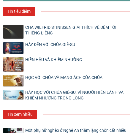
Tin tiêu điểm
CHA WILFRID STINISSEN GIẢI THÍCH VỀ ĐÊM TỐI
THIÊNG LIÊNG
HÃY ĐẾN VỚI CHÚA GIÊ-SU
HIỀN HẬU VÀ KHIÊM NHƯỜNG
HỌC VỚI CHÚA VÀ MANG ÁCH CỦA CHÚA
HÃY HỌC VỚI CHÚA GIÊ-SU, VÌ NGƯỜI HIỀN LÀNH VÀ
KHIÊM NHƯỜNG TRONG LÒNG
Tin xem nhiều
Một phụ nữ nghèo ở Nghệ An thầm lặng chôn cất nhiều