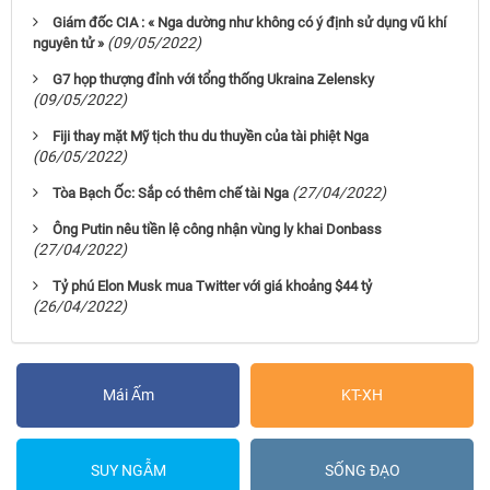
Giám đốc CIA : « Nga dường như không có ý định sử dụng vũ khí
(09/05/2022)
nguyên tử »
G7 họp thượng đỉnh với tổng thống Ukraina Zelensky
(09/05/2022)
Fiji thay mặt Mỹ tịch thu du thuyền của tài phiệt Nga
(06/05/2022)
(27/04/2022)
Tòa Bạch Ốc: Sắp có thêm chế tài Nga
Ông Putin nêu tiền lệ công nhận vùng ly khai Donbass
(27/04/2022)
Tỷ phú Elon Musk mua Twitter với giá khoảng $44 tỷ
(26/04/2022)
Mái Ấm
KT-XH
SUY NGẪM
SỐNG ĐẠO