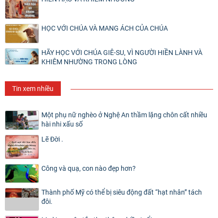
HỌC VỚI CHÚA VÀ MANG ÁCH CỦA CHÚA
HÃY HỌC VỚI CHÚA GIÊ-SU, VÌ NGƯỜI HIỀN LÀNH VÀ
KHIÊM NHƯỜNG TRONG LÒNG
Tin xem nhiều
Một phụ nữ nghèo ở Nghệ An thầm lặng chôn cất nhiều
hài nhi xấu số
Lẽ Đời .
Công và quạ, con nào đẹp hơn?
Thành phố Mỹ có thể bị siêu động đất “hạt nhân” tách
đôi.