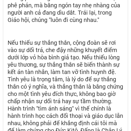
phê phán, mà bằng ngón tay nhẹ nhàng của
người anh cả đang dìu dắt. Trái lại, trong
Giáo hội, chúng "luôn đi cùng nhau."
Nếu thiếu sự thẳng thắn, cộng đoàn sẽ rơi
vào sự dối trá, che đậy những khuyết điểm
dưới lớp vỏ hòa bình giả tạo. Nếu thiếu lòng
yêu thương, sự thẳng thắn sẽ biến thành sự
kết án tàn nhẫn, làm tan vỡ tình huynh đệ.
Tình yêu là trọng tâm, là lý do để sự thẳng
thắn có ý nghĩa, và thẳng thắn là bằng chứng
cho một tình yêu đích thực, không bao giờ
chấp nhận sự dối trá hay sự tầm thường.
Hành trình "tìm ánh sáng" vì thế chính là
hành trình học cách đối thoại và giáo dục lẫn
nhau, không phải để khẳng định cái tôi mà
để làm chứng cho Đức Kitô, Đấng là Chân Lý