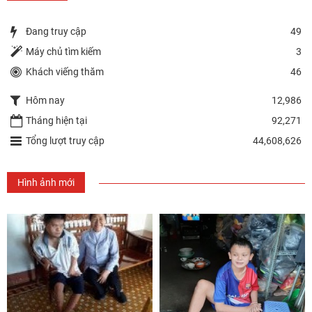
Đang truy cập
49
Máy chủ tìm kiếm
3
Khách viếng thăm
46
Hôm nay
12,986
Tháng hiện tại
92,271
Tổng lượt truy cập
44,608,626
Hình ảnh mới