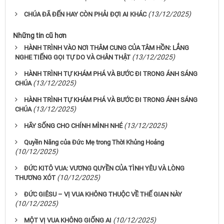
(13/12/2025)
CHÚA ĐÃ ĐẾN HAY CÒN PHẢI ĐỢI AI KHÁC
Những tin cũ hơn
HÀNH TRÌNH VÀO NƠI THÂM CUNG CỦA TÂM HỒN: LẮNG
(13/12/2025)
NGHE TIẾNG GỌI TỰ DO VÀ CHÂN THẬT
HÀNH TRÌNH TỰ KHÁM PHÁ VÀ BƯỚC ĐI TRONG ÁNH SÁNG
(13/12/2025)
CHÚA
HÀNH TRÌNH TỰ KHÁM PHÁ VÀ BƯỚC ĐI TRONG ÁNH SÁNG
(13/12/2025)
CHÚA
(13/12/2025)
HÃY SỐNG CHO CHÍNH MÌNH NHÉ
Quyền Năng của Đức Mẹ trong Thời Khủng Hoảng
(10/12/2025)
ĐỨC KITÔ VUA: VƯƠNG QUYỀN CỦA TÌNH YÊU VÀ LÒNG
(10/12/2025)
THƯƠNG XÓT
ĐỨC GIÊSU – VỊ VUA KHÔNG THUỘC VỀ THẾ GIAN NÀY
(10/12/2025)
(10/12/2025)
MỘT VỊ VUA KHÔNG GIỐNG AI