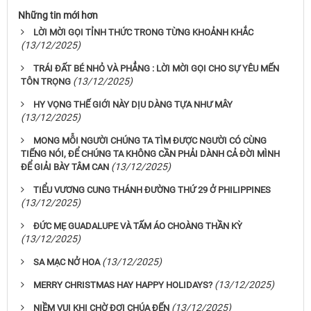
Những tin mới hơn
LỜI MỜI GỌI TỈNH THỨC TRONG TỪNG KHOẢNH KHẮC
(13/12/2025)
TRÁI ĐẤT BÉ NHỎ VÀ PHẲNG : LỜI MỜI GỌI CHO SỰ YÊU MẾN
(13/12/2025)
TÔN TRỌNG
HY VỌNG THẾ GIỚI NÀY DỊU DÀNG TỰA NHƯ MÂY
(13/12/2025)
MONG MỖI NGƯỜI CHÚNG TA TÌM ĐƯỢC NGƯỜI CÓ CÙNG
TIẾNG NÓI, ĐỂ CHÚNG TA KHÔNG CẦN PHẢI DÀNH CẢ ĐỜI MÌNH
(13/12/2025)
ĐỂ GIẢI BÀY TÂM CAN
TIỂU VƯƠNG CUNG THÁNH ĐƯỜNG THỨ 29 Ở PHILIPPINES
(13/12/2025)
ĐỨC MẸ GUADALUPE VÀ TẤM ÁO CHOÀNG THẦN KỲ
(13/12/2025)
(13/12/2025)
SA MẠC NỞ HOA
(13/12/2025)
MERRY CHRISTMAS HAY HAPPY HOLIDAYS?
(13/12/2025)
NIỀM VUI KHI CHỜ ĐỢI CHÚA ĐẾN