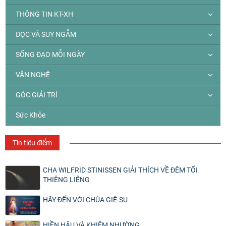
THÔNG TIN KT-XH
ĐỌC VÀ SUY NGẪM
SỐNG ĐẠO MỖI NGÀY
VĂN NGHỆ
GÓC GIẢI TRÍ
Sức Khỏe
Tin tiêu điểm
CHA WILFRID STINISSEN GIẢI THÍCH VỀ ĐÊM TỐI
THIÊNG LIÊNG
HÃY ĐẾN VỚI CHÚA GIÊ-SU
HIỀN HẬU VÀ KHIÊM NHƯỜNG