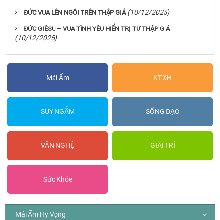
(10/12/2025)
ĐỨC VUA LÊN NGÔI TRÊN THẬP GIÁ
ĐỨC GIÊSU – VUA TÌNH YÊU HIỂN TRỊ TỪ THẬP GIÁ
(10/12/2025)
Mái Ấm
KT-XH
SUY NGẪM
SỐNG ĐẠO
VĂN NGHỆ
GIẢI TRÍ
Sức Khỏe
Mái Ấm Hy Vọng