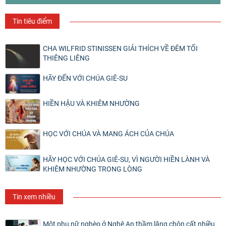
Tin tiêu điểm
CHA WILFRID STINISSEN GIẢI THÍCH VỀ ĐÊM TỐI
THIÊNG LIÊNG
HÃY ĐẾN VỚI CHÚA GIÊ-SU
HIỀN HẬU VÀ KHIÊM NHƯỜNG
HỌC VỚI CHÚA VÀ MANG ÁCH CỦA CHÚA
HÃY HỌC VỚI CHÚA GIÊ-SU, VÌ NGƯỜI HIỀN LÀNH VÀ
KHIÊM NHƯỜNG TRONG LÒNG
Tin xem nhiều
Một phụ nữ nghèo ở Nghệ An thầm lặng chôn cất nhiều