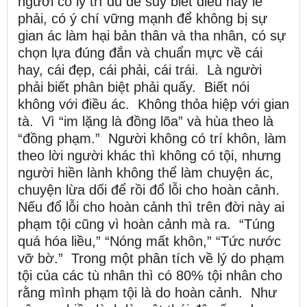
người có lý trí đủ để suy biết điều hay lẽ
phải, có ý chí vững mạnh để không bị sự
gian ác làm hại bản thân và tha nhân, có sự
chọn lựa đúng đắn và chuẩn mực về cái
hay, cái đẹp, cái phải, cái trái. Là người
phải biết phân biệt phải quấy. Biết nói
không với điều ác. Không thỏa hiệp với gian
tà. Vì “im lặng là đồng lõa” và hùa theo là
“đồng phạm.” Người không có trí khôn, làm
theo lời người khác thì không có tội, nhưng
người hiền lành không thể làm chuyện ác,
chuyện lừa dối để rồi đổ lỗi cho hoàn cảnh.
Nếu đổ lỗi cho hoàn cảnh thì trên đời này ai
phạm tội cũng vì hoàn cảnh mà ra. “Túng
quá hóa liều,” “Nóng mất khôn,” “Tức nước
vỡ bờ.” Trong một phân tích về lý do phạm
tội của các tù nhân thì có 80% tội nhân cho
rằng mình phạm tội là do hoàn cảnh. Như