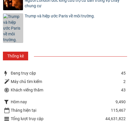
Người London dốc lòng cứu trợ cư dân trong vụ cháy
chung cư
Trump và hiệp ước Paris về môi trường.
Thống kê
Đang truy cập
45
Máy chủ tìm kiếm
2
Khách viếng thăm
43
Hôm nay
9,490
Tháng hiện tại
115,467
Tổng lượt truy cập
44,631,822