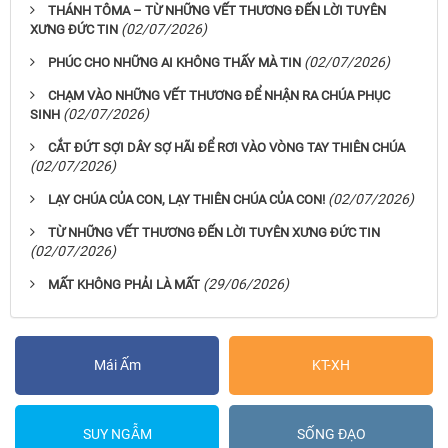
THÁNH TÔMA – TỪ NHỮNG VẾT THƯƠNG ĐẾN LỜI TUYÊN
(02/07/2026)
XƯNG ĐỨC TIN
(02/07/2026)
PHÚC CHO NHỮNG AI KHÔNG THẤY MÀ TIN
CHẠM VÀO NHỮNG VẾT THƯƠNG ĐỂ NHẬN RA CHÚA PHỤC
(02/07/2026)
SINH
CẮT ĐỨT SỢI DÂY SỢ HÃI ĐỂ RƠI VÀO VÒNG TAY THIÊN CHÚA
(02/07/2026)
(02/07/2026)
LẠY CHÚA CỦA CON, LẠY THIÊN CHÚA CỦA CON!
TỪ NHỮNG VẾT THƯƠNG ĐẾN LỜI TUYÊN XƯNG ĐỨC TIN
(02/07/2026)
(29/06/2026)
MẤT KHÔNG PHẢI LÀ MẤT
Mái Ấm
KT-XH
SUY NGẪM
SỐNG ĐẠO