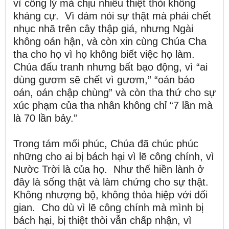
vì công lý mà chịu nhiều thiệt thòi không
kháng cự. Vì dám nói sự thật mà phải chết
nhục nhã trên cây thập giá, nhưng Ngài
không oán hận, và còn xin cùng Chúa Cha
tha cho họ vì họ không biết việc họ làm.
Chúa đấu tranh nhưng bất bạo động, vì “ai
dùng gươm sẽ chết vì gươm,” “oán báo
oán, oán chập chùng” và còn tha thứ cho sự
xúc phạm của tha nhân không chỉ “7 lần mà
là 70 lần bảy.”
Trong tám mối phúc, Chúa đã chúc phúc
những cho ai bị bách hại vì lẽ công chính, vì
Nườc Trời là của họ. Như thế hiền lành ở
đây là sống thật và làm chứng cho sự thật.
Không nhượng bộ, không thỏa hiệp với dối
gian. Cho dù vì lẽ công chính mà mình bị
bách hại, bị thiệt thòi vẫn chấp nhận, vì