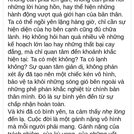
những lời hùng hồn, hay thể hiện những
hành động vượt quá giới hạn của bản thân.
Ta có thể ngồi yên lặng hàng giờ, chỉ cần sự
hiện diện của họ bên cạnh cũng đủ chữa
lành. Họ không hỏi han quá nhiều về những
kế hoạch lớn lao hay những thất bại cay
đắng, mà chỉ quan tâm đến khoảnh khắc
hiện tại: Ta có mệt không? Ta có lạnh
không? Sự quan tâm giản dị, không phán
xét ấy đã tạo nên một chiếc kén vô hình,
bảo vệ ta khỏi những sóng gió bên ngoài và
những phê phán khắc nghiệt từ chính bản
thân mình. Đó là sự bình yên đến từ sự
chấp nhận hoàn toàn.
Và khi đã có bình yên, ta cảm thấy
nhẹ lòng
đến lạ. Cuộc đời là một gánh nặng vô hình
mà mỗi người phải mang. Gánh nặng của
trách nhiệm, của kỳ vọng, của những vết