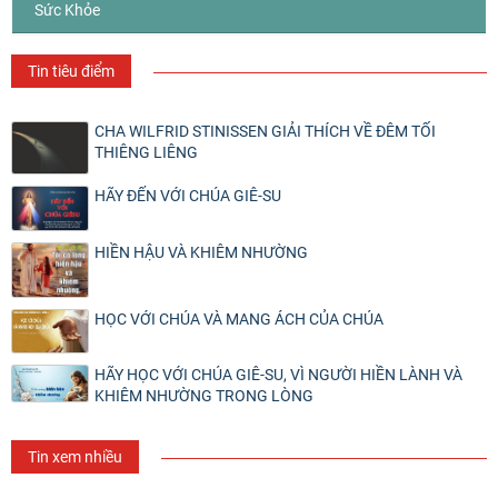
Sức Khỏe
Tin tiêu điểm
CHA WILFRID STINISSEN GIẢI THÍCH VỀ ĐÊM TỐI
THIÊNG LIÊNG
HÃY ĐẾN VỚI CHÚA GIÊ-SU
HIỀN HẬU VÀ KHIÊM NHƯỜNG
HỌC VỚI CHÚA VÀ MANG ÁCH CỦA CHÚA
HÃY HỌC VỚI CHÚA GIÊ-SU, VÌ NGƯỜI HIỀN LÀNH VÀ
KHIÊM NHƯỜNG TRONG LÒNG
Tin xem nhiều