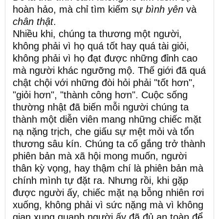
hoàn hảo, mà chỉ tìm kiếm sự
bình yên
và
chân thật
.
Nhiều khi, chúng ta thương một người,
không phải vì họ quá tốt hay quá tài giỏi,
không phải vì họ đạt được những đỉnh cao
mà người khác ngưỡng mộ. Thế giới đã quá
chật chội với những đòi hỏi phải "tốt hơn",
"giỏi hơn", "thành công hơn". Cuộc sống
thường nhật đã biến mỗi người chúng ta
thành một diễn viên mang những chiếc mặt
nạ nặng trịch, che giấu sự mệt mỏi và tổn
thương sâu kín. Chúng ta cố gắng trở thành
phiên bản mà xã hội mong muốn, người
thân kỳ vọng, hay thậm chí là phiên bản mà
chính mình tự đặt ra. Nhưng rồi, khi gặp
được người ấy, chiếc mặt nạ bỗng nhiên rơi
xuống, không phải vì sức nặng mà vì không
gian xung quanh người ấy đã đủ an toàn để