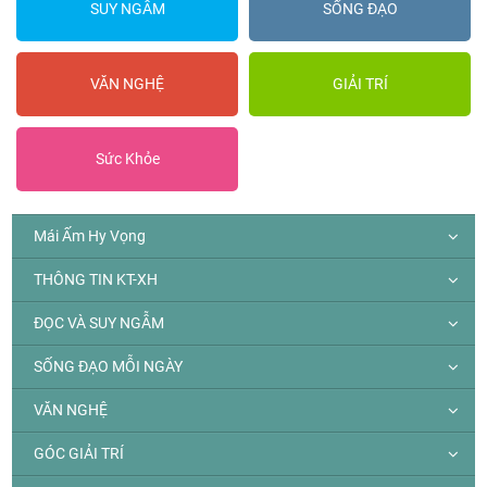
SUY NGẪM
SỐNG ĐẠO
VĂN NGHỆ
GIẢI TRÍ
Sức Khỏe
Mái Ấm Hy Vọng
THÔNG TIN KT-XH
ĐỌC VÀ SUY NGẪM
SỐNG ĐẠO MỖI NGÀY
VĂN NGHỆ
GÓC GIẢI TRÍ