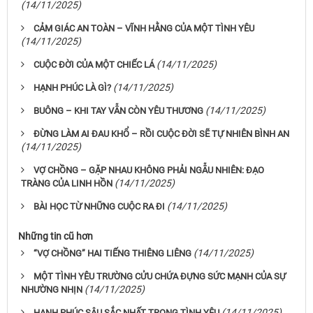
(14/11/2025)
CẢM GIÁC AN TOÀN – VĨNH HẰNG CỦA MỘT TÌNH YÊU
(14/11/2025)
(14/11/2025)
CUỘC ĐỜI CỦA MỘT CHIẾC LÁ
(14/11/2025)
HẠNH PHÚC LÀ GÌ?
(14/11/2025)
BUÔNG – KHI TAY VẪN CÒN YÊU THƯƠNG
ĐỪNG LÀM AI ĐAU KHỔ – RỒI CUỘC ĐỜI SẼ TỰ NHIÊN BÌNH AN
(14/11/2025)
VỢ CHỒNG – GẶP NHAU KHÔNG PHẢI NGẪU NHIÊN: ĐẠO
(14/11/2025)
TRÀNG CỦA LINH HỒN
(14/11/2025)
BÀI HỌC TỪ NHỮNG CUỘC RA ĐI
Những tin cũ hơn
(14/11/2025)
“VỢ CHỒNG” HAI TIẾNG THIÊNG LIÊNG
MỘT TÌNH YÊU TRƯỜNG CỬU CHỨA ĐỰNG SỨC MẠNH CỦA SỰ
(14/11/2025)
NHƯỜNG NHỊN
(14/11/2025)
HẠNH PHÚC SÂU SẮC NHẤT TRONG TÌNH YÊU