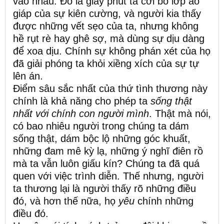
vào nhau. Đó là giây phút ta cởi bỏ lớp áo
giáp của sự kiên cường, và người kia thấy
được những vết sẹo của ta, nhưng không
hề rụt rè hay ghê sợ, mà dùng sự dịu dàng
để xoa dịu. Chính sự không phán xét của họ
đã giải phóng ta khỏi xiềng xích của sự tự
lên án.
Điểm sâu sắc nhất của thứ tình thương này
chính là khả năng cho phép ta
sống thật
nhất với chính con người mình
. Thật mà nói,
có bao nhiêu người trong chúng ta dám
sống thật, dám bộc lộ những góc khuất,
những đam mê kỳ lạ, những ý nghĩ điên rồ
mà ta vẫn luôn giấu kín? Chúng ta đã quá
quen với việc trình diễn. Thế nhưng, người
ta thương lại là người thấy rõ những điều
đó, và hơn thế nữa, họ
yêu
chính những
điều đó.