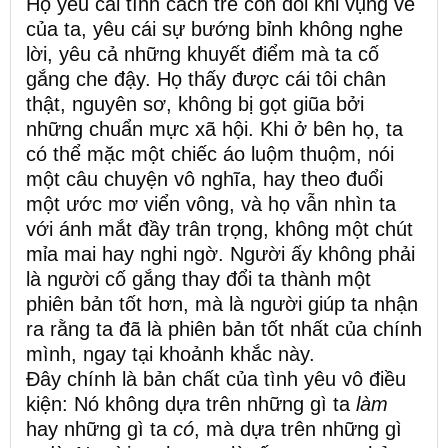
Họ yêu cái tính cách trẻ con đôi khi vụng về
của ta, yêu cái sự bướng bỉnh không nghe
lời, yêu cả những khuyết điểm mà ta cố
gắng che đậy. Họ thấy được cái tôi chân
thật, nguyên sơ, không bị gọt giũa bởi
những chuẩn mực xã hội. Khi ở bên họ, ta
có thể mặc một chiếc áo luộm thuộm, nói
một câu chuyện vô nghĩa, hay theo đuổi
một ước mơ viển vông, và họ vẫn nhìn ta
với ánh mắt đầy trân trọng, không một chút
mỉa mai hay nghi ngờ. Người ấy không phải
là người cố gắng thay đổi ta thành một
phiên bản tốt hơn, mà là người giúp ta nhận
ra rằng ta đã là phiên bản tốt nhất của chính
mình, ngay tại khoảnh khắc này.
Đây chính là bản chất của tình yêu vô điều
kiện: Nó không dựa trên những gì ta
làm
hay những gì ta
có
, mà dựa trên những gì