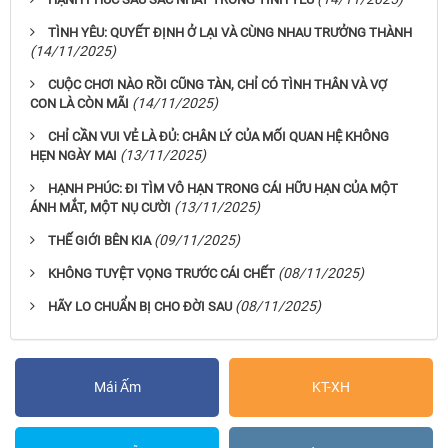
TÌNH YÊU: QUYẾT ĐỊNH Ở LẠI VÀ CÙNG NHAU TRƯỞNG THÀNH
(14/11/2025)
CUỘC CHƠI NÀO RỒI CŨNG TÀN, CHỈ CÓ TÌNH THÂN VÀ VỢ
(14/11/2025)
CON LÀ CÒN MÃI
CHỈ CẦN VUI VẺ LÀ ĐỦ: CHÂN LÝ CỦA MỐI QUAN HỆ KHÔNG
(13/11/2025)
HẸN NGÀY MAI
HẠNH PHÚC: ĐI TÌM VÔ HẠN TRONG CÁI HỮU HẠN CỦA MỘT
(13/11/2025)
ÁNH MẮT, MỘT NỤ CƯỜI
(09/11/2025)
THẾ GIỚI BÊN KIA
(08/11/2025)
KHÔNG TUYỆT VỌNG TRƯỚC CÁI CHẾT
(08/11/2025)
HÃY LO CHUẨN BỊ CHO ĐỜI SAU
Mái Ấm
KT-XH