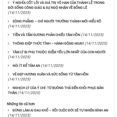
Ý NGHĨA CỐT LÕI VÀ GIÁ TRỊ VÔ HẠN CỦA THÁNH LỄ TRONG
ĐỜI SỐNG CÔNG GIÁO & SỰ NGỘ NHẬN VỀ BỔNG LẼ
(14/11/2025)
SÒNG PHẲNG – CHỈ NGƯỜI TRƯỞNG THÀNH MỚI HIỂU RÕ
(14/11/2025)
(14/11/2025)
TIỀN VÀ TẤM GƯƠNG PHẢN CHIẾU TÂM HỒN
(14/11/2025)
THÔNG ĐIỆP THỨC TỈNH – HÀNH ĐỘNG NGAY!
TÂM LÝ BỊ PHỤ THUỘC: ĐIỂM YẾU LỚN NHẤT CỦA CON NGƯỜI
(14/11/2025)
(14/11/2025)
NÓI ÍT ĐỂ TÂM AN
VẺ ĐẸP HƯƠNG XUÂN VÀ SỨC SỐNG TỪ TÂM HỒN
(14/11/2025)
NGHỊCH LÝ CỦA Ý CHÍ: TỪ BUÔNG THẢ ĐẾN KHÔI PHỤC BẢN
(14/11/2025)
THÂN
Những tin cũ hơn
ĐỪNG LÀM AI ĐAU KHỔ – RỒI CUỘC ĐỜI SẼ TỰ NHIÊN BÌNH AN
(14/11/2025)