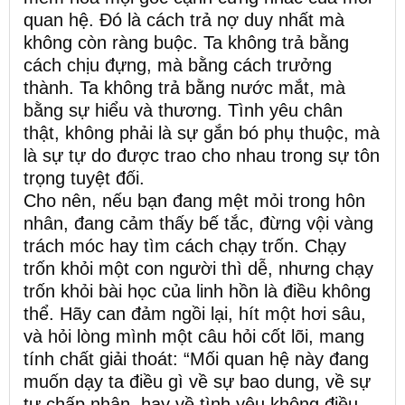
quan hệ. Đó là cách trả nợ duy nhất mà
không còn ràng buộc. Ta không trả bằng
cách chịu đựng, mà bằng cách trưởng
thành. Ta không trả bằng nước mắt, mà
bằng sự hiểu và thương. Tình yêu chân
thật, không phải là sự gắn bó phụ thuộc, mà
là sự tự do được trao cho nhau trong sự tôn
trọng tuyệt đối.
Cho nên, nếu bạn đang mệt mỏi trong hôn
nhân, đang cảm thấy bế tắc, đừng vội vàng
trách móc hay tìm cách chạy trốn. Chạy
trốn khỏi một con người thì dễ, nhưng chạy
trốn khỏi bài học của linh hồn là điều không
thể. Hãy can đảm ngồi lại, hít một hơi sâu,
và hỏi lòng mình một câu hỏi cốt lõi, mang
tính chất giải thoát: “Mối quan hệ này đang
muốn dạy ta điều gì về sự bao dung, về sự
tự chấp nhận, hay về tình yêu không điều