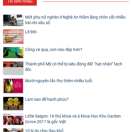
Tin xem nhiều
Một phụ nữ nghèo ở Nghệ An thầm lặng chôn cất nhiều
hài nhi xấu số
Lẽ Đời .
Công và quạ, con nào đẹp hơn?
Thành phố Mỹ có thể bị siêu động đất “hạt nhân” tách
đôi.
Mười nguyên tắc thọ thêm nhiều tuổi.
Làm sao để hạnh phúc?
Little Saigon: 16 thủ khoa và á khoa Học Khu Garden
Grove 2017 là gốc Việt
10 lý do chịu đau khổ