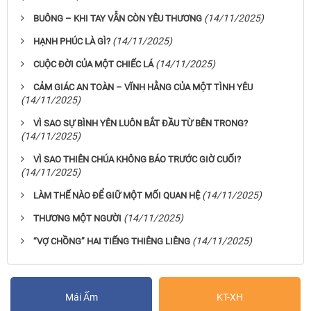
(14/11/2025)
BUÔNG – KHI TAY VẪN CÒN YÊU THƯƠNG
(14/11/2025)
HẠNH PHÚC LÀ GÌ?
(14/11/2025)
CUỘC ĐỜI CỦA MỘT CHIẾC LÁ
CẢM GIÁC AN TOÀN – VĨNH HẰNG CỦA MỘT TÌNH YÊU
(14/11/2025)
VÌ SAO SỰ BÌNH YÊN LUÔN BẮT ĐẦU TỪ BÊN TRONG?
(14/11/2025)
VÌ SAO THIÊN CHÚA KHÔNG BÁO TRƯỚC GIỜ CUỐI?
(14/11/2025)
(14/11/2025)
LÀM THẾ NÀO ĐỂ GIỮ MỘT MỐI QUAN HỆ
(14/11/2025)
THƯƠNG MỘT NGƯỜI
(14/11/2025)
“VỢ CHỒNG” HAI TIẾNG THIÊNG LIÊNG
Mái Ấm
KT-XH