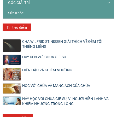
GÓC GIẢI TRÍ
Sức Khỏe
Tin tiêu điểm
CHA WILFRID STINISSEN GIẢI THÍCH VỀ ĐÊM TỐI
THIÊNG LIÊNG
HÃY ĐẾN VỚI CHÚA GIÊ-SU
HIỀN HẬU VÀ KHIÊM NHƯỜNG
HỌC VỚI CHÚA VÀ MANG ÁCH CỦA CHÚA
HÃY HỌC VỚI CHÚA GIÊ-SU, VÌ NGƯỜI HIỀN LÀNH VÀ
KHIÊM NHƯỜNG TRONG LÒNG