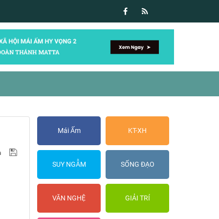
Mái Ấm
KT-XH
SUY NGẪM
SỐNG ĐẠO
VĂN NGHỆ
GIẢI TRÍ