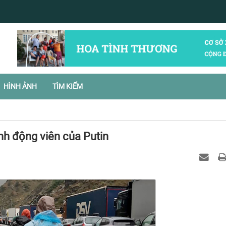
HÌNH ẢNH
TÌM KIẾM
nh động viên của Putin