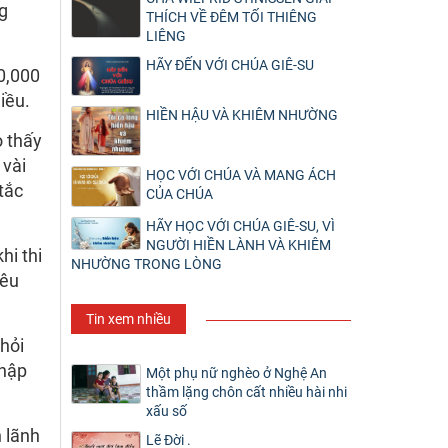
ng
THÍCH VỀ ĐÊM TỐI THIÊNG
LIÊNG
HÃY ĐẾN VỚI CHÚA GIÊ-SU
0,000
iều.
HIỀN HẬU VÀ KHIÊM NHƯỜNG
o thấy
 vài
HỌC VỚI CHÚA VÀ MANG ÁCH
tắc
CỦA CHÚA
HÃY HỌC VỚI CHÚA GIÊ-SU, VÌ
NGƯỜI HIỀN LÀNH VÀ KHIÊM
hi thi
NHƯỜNG TRONG LÒNG
iêu
Tin xem nhiều
hỏi
nhập
Một phụ nữ nghèo ở Nghệ An
thầm lặng chôn cất nhiều hài nhi
xấu số
 lãnh
Lẽ Đời .