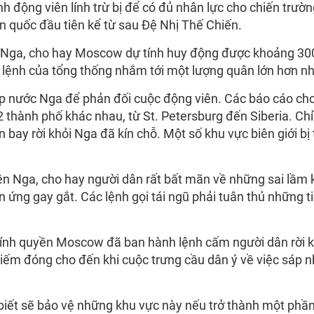
h động viên lính trừ bị để có đủ nhân lực cho chiến trườ
n quốc đầu tiên kể từ sau Đệ Nhị Thế Chiến.
 Nga, cho hay Moscow dự tính huy động được khoảng 30
ắc lệnh của tổng thống nhắm tới một lượng quân lớn hơn nh
ắp nước Nga để phản đối cuộc động viên. Các báo cáo ch
 thành phố khác nhau, từ St. Petersburg đến Siberia. Chỉ
 bay rời khỏi Nga đã kín chỗ. Một số khu vực biên giới bị 
ện Nga, cho hay người dân rất bất mãn về những sai lầm k
 ứng gay gắt. Các lệnh gọi tái ngũ phải tuân thủ những t
chính quyền Moscow đã ban hành lệnh cấm người dân rời k
ếm đóng cho đến khi cuộc trưng cầu dân ý về việc sáp 
biết sẽ bảo vệ những khu vực này nếu trở thành một phần