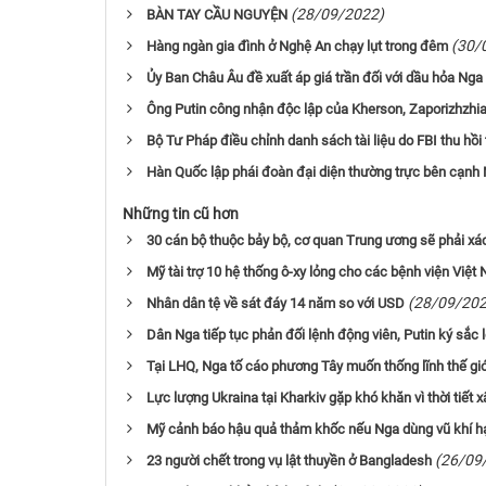
(28/09/2022)
BÀN TAY CẦU NGUYỆN
(30/
Hàng ngàn gia đình ở Nghệ An chạy lụt trong đêm
Ủy Ban Châu Âu đề xuất áp giá trần đối với dầu hỏa Nga
Ông Putin công nhận độc lập của Kherson, Zaporizhzhi
Bộ Tư Pháp điều chỉnh danh sách tài liệu do FBI thu hồi
Hàn Quốc lập phái đoàn đại diện thường trực bên cạnh
Những tin cũ hơn
30 cán bộ thuộc bảy bộ, cơ quan Trung ương sẽ phải xá
Mỹ tài trợ 10 hệ thống ô-xy lỏng cho các bệnh viện Việ
(28/09/202
Nhân dân tệ về sát đáy 14 năm so với USD
Dân Nga tiếp tục phản đối lệnh động viên, Putin ký sắc
Tại LHQ, Nga tố cáo phương Tây muốn thống lĩnh thế giớ
Lực lượng Ukraina tại Kharkiv gặp khó khăn vì thời tiế
Mỹ cảnh báo hậu quả thảm khốc nếu Nga dùng vũ khí h
(26/09
23 người chết trong vụ lật thuyền ở Bangladesh