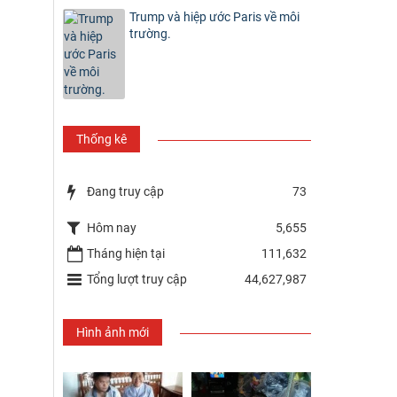
Trump và hiệp ước Paris về môi
trường.
Thống kê
Đang truy cập
73
Hôm nay
5,655
Tháng hiện tại
111,632
Tổng lượt truy cập
44,627,987
Hình ảnh mới