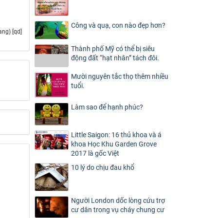
Công và quạ, con nào đẹp hơn?
ang) [qd]
Thành phố Mỹ có thể bị siêu
động đất “hạt nhân” tách đôi.
Mười nguyên tắc thọ thêm nhiều
tuổi.
Làm sao để hạnh phúc?
Little Saigon: 16 thủ khoa và á
khoa Học Khu Garden Grove
2017 là gốc Việt
10 lý do chịu đau khổ
Người London dốc lòng cứu trợ
cư dân trong vụ cháy chung cư