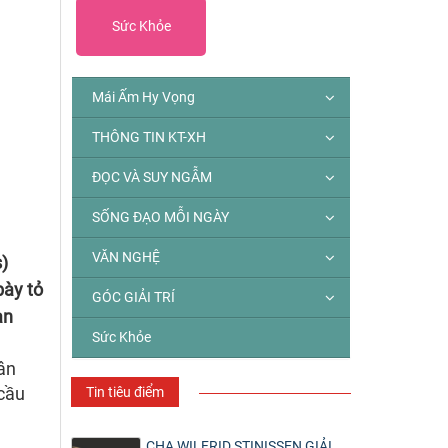
Sức Khỏe
Mái Ấm Hy Vọng
THÔNG TIN KT-XH
ĐỌC VÀ SUY NGẪM
SỐNG ĐẠO MỖI NGÀY
VĂN NGHỆ
)
bày tỏ
GÓC GIẢI TRÍ
àn
Sức Khỏe
ân
 cầu
Tin tiêu điểm
CHA WILFRID STINISSEN GIẢI