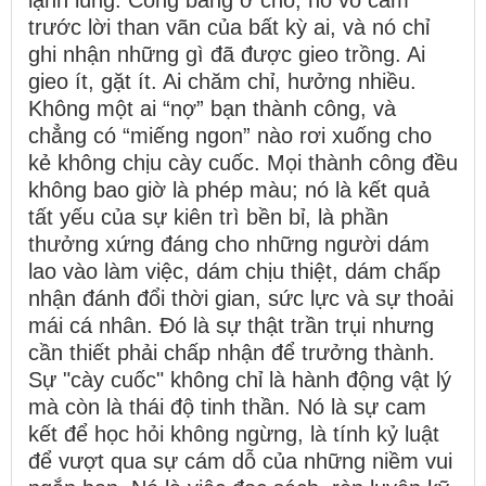
lạnh lùng. Công bằng ở chỗ, nó vô cảm
trước lời than vãn của bất kỳ ai, và nó chỉ
ghi nhận những gì đã được gieo trồng. Ai
gieo ít, gặt ít. Ai chăm chỉ, hưởng nhiều.
Không một ai “nợ” bạn thành công, và
chẳng có “miếng ngon” nào rơi xuống cho
kẻ không chịu cày cuốc. Mọi thành công đều
không bao giờ là phép màu; nó là kết quả
tất yếu của sự kiên trì bền bỉ, là phần
thưởng xứng đáng cho những người dám
lao vào làm việc, dám chịu thiệt, dám chấp
nhận đánh đổi thời gian, sức lực và sự thoải
mái cá nhân. Đó là sự thật trần trụi nhưng
cần thiết phải chấp nhận để trưởng thành.
Sự "cày cuốc" không chỉ là hành động vật lý
mà còn là thái độ tinh thần. Nó là sự cam
kết để học hỏi không ngừng, là tính kỷ luật
để vượt qua sự cám dỗ của những niềm vui