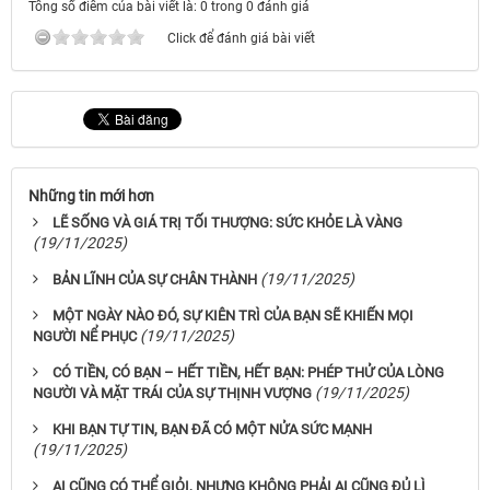
Tổng số điểm của bài viết là: 0 trong 0 đánh giá
Click để đánh giá bài viết
Những tin mới hơn
LẼ SỐNG VÀ GIÁ TRỊ TỐI THƯỢNG: SỨC KHỎE LÀ VÀNG
(19/11/2025)
(19/11/2025)
BẢN LĨNH CỦA SỰ CHÂN THÀNH
MỘT NGÀY NÀO ĐÓ, SỰ KIÊN TRÌ CỦA BẠN SẼ KHIẾN MỌI
(19/11/2025)
NGƯỜI NỂ PHỤC
CÓ TIỀN, CÓ BẠN – HẾT TIỀN, HẾT BẠN: PHÉP THỬ CỦA LÒNG
(19/11/2025)
NGƯỜI VÀ MẶT TRÁI CỦA SỰ THỊNH VƯỢNG
KHI BẠN TỰ TIN, BẠN ĐÃ CÓ MỘT NỬA SỨC MẠNH
(19/11/2025)
AI CŨNG CÓ THỂ GIỎI, NHƯNG KHÔNG PHẢI AI CŨNG ĐỦ LÌ