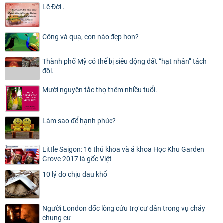
Lẽ Đời .
Công và quạ, con nào đẹp hơn?
Thành phố Mỹ có thể bị siêu động đất “hạt nhân” tách
đôi.
Mười nguyên tắc thọ thêm nhiều tuổi.
Làm sao để hạnh phúc?
Little Saigon: 16 thủ khoa và á khoa Học Khu Garden
Grove 2017 là gốc Việt
10 lý do chịu đau khổ
Người London dốc lòng cứu trợ cư dân trong vụ cháy
chung cư