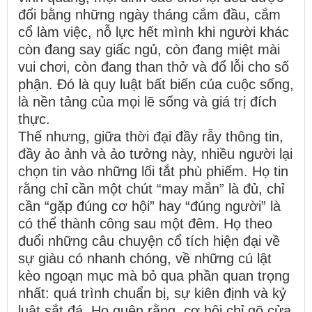
đổi bằng những ngày tháng cắm đầu, cắm
cổ làm việc, nỗ lực hết mình khi người khác
còn đang say giấc ngủ, còn đang miệt mài
vui chơi, còn đang than thở và đổ lỗi cho số
phận. Đó là quy luật bất biến của cuộc sống,
là nền tảng của mọi lẽ sống và giá trị đích
thực.
Thế nhưng, giữa thời đại đầy rẫy thông tin,
đầy ảo ảnh và ảo tưởng này, nhiều người lại
chọn tin vào những lối tắt phù phiếm. Họ tin
rằng chỉ cần một chút “may mắn” là đủ, chỉ
cần “gặp đúng cơ hội” hay “đúng người” là
có thể thành công sau một đêm. Họ theo
đuổi những câu chuyện cổ tích hiện đại về
sự giàu có nhanh chóng, về những cú lật
kèo ngoạn mục mà bỏ qua phần quan trọng
nhất: quá trình chuẩn bị, sự kiên định và kỷ
luật sắt đá. Họ quên rằng, cơ hội chỉ gõ cửa