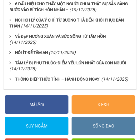
6 DẤU HIỆU CHO THẤY MỘT NGƯỜI CHƯA THẬT SỰ SẴN SÀNG
(19/11/2025)
BƯỚC VÀO BÍ TÍCH HÔN NHÂN –
NGHỊCH LÝ CỦA Ý CHÍ: TỪ BUÔNG THẢ ĐẾN KHÔI PHỤC BẢN
(14/11/2025)
THÂN
VẺ ĐẸP HƯƠNG XUÂN VÀ SỨC SỐNG TỪ TÂM HỒN
(14/11/2025)
(14/11/2025)
NÓI ÍT ĐỂ TÂM AN
TÂM LÝ BỊ PHỤ THUỘC: ĐIỂM YẾU LỚN NHẤT CỦA CON NGƯỜI
(14/11/2025)
(14/11/2025)
THÔNG ĐIỆP THỨC TỈNH – HÀNH ĐỘNG NGAY!
Mái Ấm
KT-XH
SUY NGẪM
SỐNG ĐẠO