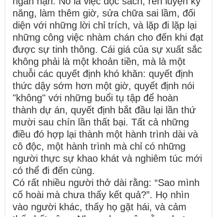
ngắn hạn. Nó là việc đọc sách, rèn luyện kỹ
năng, làm thêm giờ, sửa chữa sai lầm, đối
diện với những lời chỉ trích, và lặp đi lặp lại
những công việc nhàm chán cho đến khi đạt
được sự tinh thông. Cái giá của sự xuất sắc
không phải là một khoản tiền, mà là một
chuỗi các quyết định khó khăn: quyết định
thức dậy sớm hơn một giờ, quyết định nói
"không" với những buổi tụ tập để hoàn
thành dự án, quyết định bắt đầu lại lần thứ
mười sau chín lần thất bại. Tất cả những
điều đó hợp lại thành một hành trình dài và
cô độc, một hành trình mà chỉ có những
người thực sự khao khát và nghiêm túc mới
có thể đi đến cùng.
Có rất nhiều người thở dài rằng: “Sao mình
cố hoài mà chưa thấy kết quả?”. Họ nhìn
vào người khác, thấy họ gặt hái, và cảm