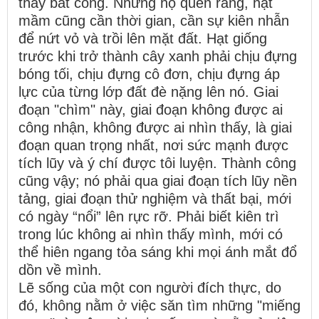
thấy bất công. Nhưng họ quên rằng, hạt
mầm cũng cần thời gian, cần sự kiên nhẫn
để nứt vỏ và trồi lên mặt đất. Hạt giống
trước khi trở thành cây xanh phải chịu đựng
bóng tối, chịu đựng cô đơn, chịu đựng áp
lực của từng lớp đất đè nặng lên nó. Giai
đoạn "chìm" này, giai đoạn không được ai
công nhận, không được ai nhìn thấy, là giai
đoạn quan trọng nhất, nơi sức mạnh được
tích lũy và ý chí được tôi luyện. Thành công
cũng vậy; nó phải qua giai đoạn tích lũy nền
tảng, giai đoạn thử nghiệm và thất bại, mới
có ngày “nổi” lên rực rỡ. Phải biết kiên trì
trong lúc không ai nhìn thấy mình, mới có
thể hiên ngang tỏa sáng khi mọi ánh mắt đổ
dồn về mình.
Lẽ sống của một con người đích thực, do
đó, không nằm ở việc săn tìm những "miếng