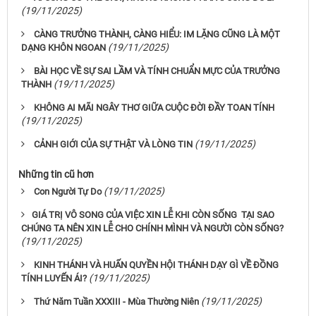
(19/11/2025)
CÀNG TRƯỞNG THÀNH, CÀNG HIỂU: IM LẶNG CŨNG LÀ MỘT
(19/11/2025)
DẠNG KHÔN NGOAN
BÀI HỌC VỀ SỰ SAI LẦM VÀ TÍNH CHUẨN MỰC CỦA TRƯỞNG
(19/11/2025)
THÀNH
KHÔNG AI MÃI NGÂY THƠ GIỮA CUỘC ĐỜI ĐẦY TOAN TÍNH
(19/11/2025)
(19/11/2025)
CẢNH GIỚI CỦA SỰ THẬT VÀ LÒNG TIN
Những tin cũ hơn
(19/11/2025)
Con Người Tự Do
​GIÁ TRỊ VÔ SONG CỦA VIỆC XIN LỄ KHI CÒN SỐNG TẠI SAO
CHÚNG TA NÊN XIN LỄ CHO CHÍNH MÌNH VÀ NGƯỜI CÒN SỐNG?​
(19/11/2025)
KINH THÁNH VÀ HUẤN QUYỀN HỘI THÁNH DẠY GÌ VỀ ĐỒNG
(19/11/2025)
TÍNH LUYẾN ÁI?
(19/11/2025)
Thứ Năm Tuần XXXIII - Mùa Thường Niên