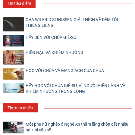
Tin tiêu điểm
CHA WILFRID STINISSEN GIẢI THÍCH VỀ ĐÊM TỐI
THIÊNG LIÊNG
HÃY ĐẾN VỚI CHÚA GIÊ-SU
HIỀN HẬU VÀ KHIÊM NHƯỜNG
HỌC VỚI CHÚA VÀ MANG ÁCH CỦA CHÚA
HÃY HỌC VỚI CHÚA GIÊ-SU, VÌ NGƯỜI HIỀN LÀNH VÀ
KHIÊM NHƯỜNG TRONG LÒNG
Tin xem nhiều
Một phụ nữ nghèo ở Nghệ An thầm lặng chôn cất nhiều
hài nhi xấu số