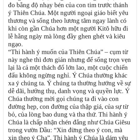
đo bằng độ nhạy bén của con tim trước thánh
ý Thiên Chúa. Một người ngoại giáo biết yêu
thương và sống theo lương tâm ngay lành có
khi còn gần Chúa hơn một người Kitô hữu đi
lễ hằng ngày mà lòng đầy ghen ghét và kiêu
ngạo.
“Thi hành ý muốn của Thiên Chúa” – cụm từ
này nghe thì đơn giản nhưng để sống trọn vẹn
lại là cả một thách đố lớn lao, một cuộc chiến
đấu không ngừng nghỉ. Ý Chúa thường khác
xa ý chúng ta. Ý chúng ta thường hướng về sự
dễ dãi, hưởng thụ, danh vọng và quyền lực. Ý
Chúa thường mời gọi chúng ta đi vào con
đường hẹp, con đường của thập giá, của sự từ
bỏ, của lòng bao dung và tha thứ. Thi hành ý
Chúa là chấp nhận chén đắng như Chúa Giêsu
trong vườn Dầu: “Xin đừng theo ý con, mà
xin theo ý Cha”. Thi hành ý Chúa là dám yêu