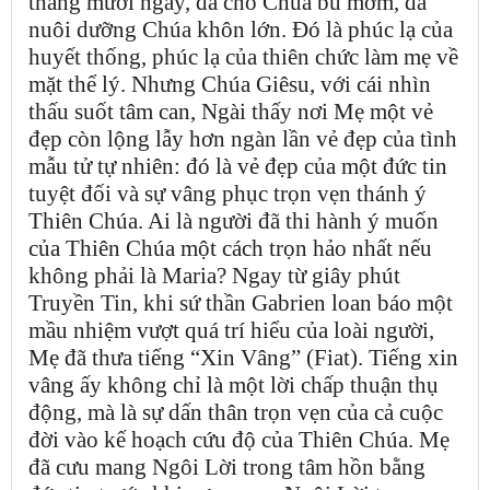
tháng mười ngày, đã cho Chúa bú mớm, đã
nuôi dưỡng Chúa khôn lớn. Đó là phúc lạ của
huyết thống, phúc lạ của thiên chức làm mẹ về
mặt thể lý. Nhưng Chúa Giêsu, với cái nhìn
thấu suốt tâm can, Ngài thấy nơi Mẹ một vẻ
đẹp còn lộng lẫy hơn ngàn lần vẻ đẹp của tình
mẫu tử tự nhiên: đó là vẻ đẹp của một đức tin
tuyệt đối và sự vâng phục trọn vẹn thánh ý
Thiên Chúa. Ai là người đã thi hành ý muốn
của Thiên Chúa một cách trọn hảo nhất nếu
không phải là Maria? Ngay từ giây phút
Truyền Tin, khi sứ thần Gabrien loan báo một
mầu nhiệm vượt quá trí hiểu của loài người,
Mẹ đã thưa tiếng “Xin Vâng” (Fiat). Tiếng xin
vâng ấy không chỉ là một lời chấp thuận thụ
động, mà là sự dấn thân trọn vẹn của cả cuộc
đời vào kế hoạch cứu độ của Thiên Chúa. Mẹ
đã cưu mang Ngôi Lời trong tâm hồn bằng