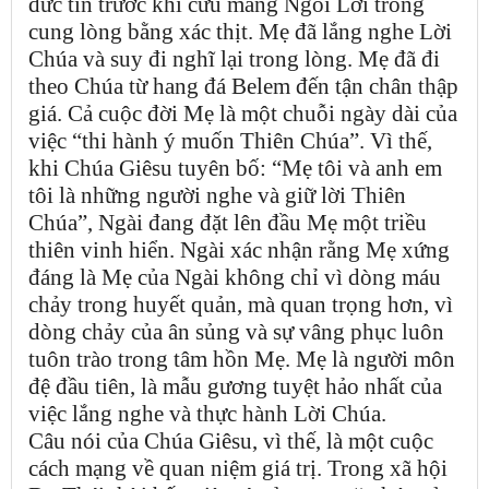
đức tin trước khi cưu mang Ngôi Lời trong
cung lòng bằng xác thịt. Mẹ đã lắng nghe Lời
Chúa và suy đi nghĩ lại trong lòng. Mẹ đã đi
theo Chúa từ hang đá Belem đến tận chân thập
giá. Cả cuộc đời Mẹ là một chuỗi ngày dài của
việc “thi hành ý muốn Thiên Chúa”. Vì thế,
khi Chúa Giêsu tuyên bố: “Mẹ tôi và anh em
tôi là những người nghe và giữ lời Thiên
Chúa”, Ngài đang đặt lên đầu Mẹ một triều
thiên vinh hiển. Ngài xác nhận rằng Mẹ xứng
đáng là Mẹ của Ngài không chỉ vì dòng máu
chảy trong huyết quản, mà quan trọng hơn, vì
dòng chảy của ân sủng và sự vâng phục luôn
tuôn trào trong tâm hồn Mẹ. Mẹ là người môn
đệ đầu tiên, là mẫu gương tuyệt hảo nhất của
việc lắng nghe và thực hành Lời Chúa.
Câu nói của Chúa Giêsu, vì thế, là một cuộc
cách mạng về quan niệm giá trị. Trong xã hội