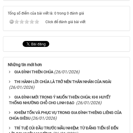
Tổng số điểm của bài viết là: 0 trong 0 đánh giá
Click để đánh giá bài viết
Những tin mới hơn
(26/01/2026)
GIA ĐÌNH THIÊN CHÚA
THI HÀNH LỜI CHÚA LÀ TRỞ NÊN THÂN NHÂN CỦA NGÀI
(26/01/2026)
GIA ĐÌNH MỚI TRONG Ý MUỐN THIÊN CHÚA: KHI HUYẾT
(26/01/2026)
THỐNG NHƯỜNG CHỖ CHO LINH ĐẠO
KHIÊM TỐN VÀ PHỤC VỤ TRONG GIA ĐÌNH THIÊNG LIÊNG CỦA
(26/01/2026)
CHÚA GIÊSU
TRÍ TUỆ CÚI ĐẦU TRƯỚC MẦU NHIỆM: TỪ ĐẤNG TIẾN SĨ ĐẾN