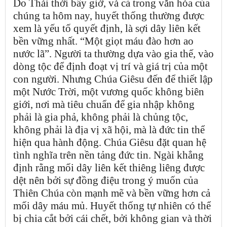
Do Thái thời bấy giờ, và cả trong văn hóa của
chúng ta hôm nay, huyết thống thường được
xem là yếu tố quyết định, là sợi dây liên kết
bền vững nhất. “Một giọt máu đào hơn ao
nước lã”. Người ta thường dựa vào gia thế, vào
dòng tộc để định đoạt vị trí và giá trị của một
con người. Nhưng Chúa Giêsu đến để thiết lập
một Nước Trời, một vương quốc không biên
giới, nơi mà tiêu chuẩn để gia nhập không
phải là gia phả, không phải là chủng tộc,
không phải là địa vị xã hội, mà là đức tin thể
hiện qua hành động. Chúa Giêsu đặt quan hệ
tình nghĩa trên nền tảng đức tin. Ngài khẳng
định rằng mối dây liên kết thiêng liêng được
dệt nên bởi sự đồng điệu trong ý muốn của
Thiên Chúa còn mạnh mẽ và bền vững hơn cả
mối dây máu mủ. Huyết thống tự nhiên có thể
bị chia cắt bởi cái chết, bởi không gian và thời