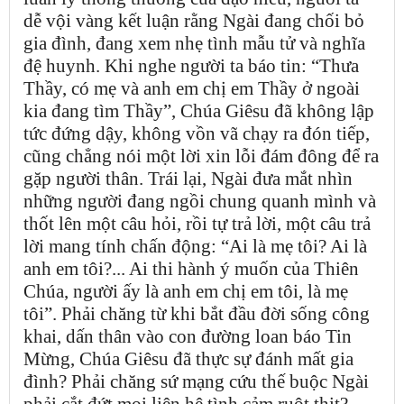
dễ vội vàng kết luận rằng Ngài đang chối bỏ
gia đình, đang xem nhẹ tình mẫu tử và nghĩa
đệ huynh. Khi nghe người ta báo tin: “Thưa
Thầy, có mẹ và anh em chị em Thầy ở ngoài
kia đang tìm Thầy”, Chúa Giêsu đã không lập
tức đứng dậy, không vồn vã chạy ra đón tiếp,
cũng chẳng nói một lời xin lỗi đám đông để ra
gặp người thân. Trái lại, Ngài đưa mắt nhìn
những người đang ngồi chung quanh mình và
thốt lên một câu hỏi, rồi tự trả lời, một câu trả
lời mang tính chấn động: “Ai là mẹ tôi? Ai là
anh em tôi?... Ai thi hành ý muốn của Thiên
Chúa, người ấy là anh em chị em tôi, là mẹ
tôi”. Phải chăng từ khi bắt đầu đời sống công
khai, dấn thân vào con đường loan báo Tin
Mừng, Chúa Giêsu đã thực sự đánh mất gia
đình? Phải chăng sứ mạng cứu thế buộc Ngài
phải cắt đứt mọi liên hệ tình cảm ruột thịt?