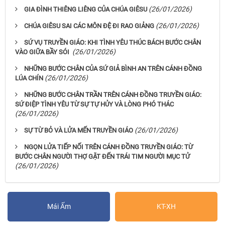
(26/01/2026)
GIA ĐÌNH THIÊNG LIÊNG CỦA CHÚA GIÊSU
(26/01/2026)
CHÚA GIÊSU SAI CÁC MÔN ĐỆ ĐI RAO GIẢNG
SỨ VỤ TRUYỀN GIÁO: KHI TÌNH YÊU THÚC BÁCH BƯỚC CHÂN
(26/01/2026)
VÀO GIỮA BẦY SÓI
NHỮNG BƯỚC CHÂN CỦA SỨ GIẢ BÌNH AN TRÊN CÁNH ĐỒNG
(26/01/2026)
LÚA CHÍN
NHỮNG BƯỚC CHÂN TRẦN TRÊN CÁNH ĐỒNG TRUYỀN GIÁO:
SỨ ĐIỆP TÌNH YÊU TỪ SỰ TỰ HỦY VÀ LÒNG PHÓ THÁC
(26/01/2026)
(26/01/2026)
SỰ TỪ BỎ VÀ LỬA MẾN TRUYỀN GIÁO
NGỌN LỬA TIẾP NỐI TRÊN CÁNH ĐỒNG TRUYỀN GIÁO: TỪ
BƯỚC CHÂN NGƯỜI THỢ GẶT ĐẾN TRÁI TIM NGƯỜI MỤC TỬ
(26/01/2026)
Mái Ấm
KT-XH