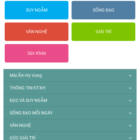
SUY NGẪM
SỐNG ĐẠO
VĂN NGHỆ
GIẢI TRÍ
Sức Khỏe
Mái Ấm Hy Vọng
THÔNG TIN KT-XH
ĐỌC VÀ SUY NGẪM
SỐNG ĐẠO MỖI NGÀY
VĂN NGHỆ
GÓC GIẢI TRÍ