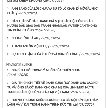
(26/01/2026)
LỜI GỌI KHIÊM NHƯỜNG
ÁNH SÁNG CỦA LỜI CHÚA VÀ SỰ TỎ LỘ CHÂN LÝ MỞ ĐẦU GIỜ
(26/01/2026)
CHẦU
CẢNH BÁO VỀ CÁC TRANG GIẢ MẠO GIÁO HỘI CÔNG GIÁO:
HƯỚNG DẪN GIÁO DÂN TRÁNH NHẦM LẪN VÀ TIẾP CẬN THÔNG
(27/01/2026)
TIN CHÍNH THỐNG
(27/01/2026)
CHÚA GIÊSU LÀ AI?
(27/01/2026)
THÁNH ANTÔN VIỆN PHỤ
(27/01/2026)
SỰ THINH LẶNG CỦA Ý THỨC VÀ CỦA CÕI LÒNG
Những tin cũ hơn
GIA ĐÌNH MỚI TRONG Ý MUỐN CỦA THIÊN CHÚA
(26/01/2026)
GIẢI THÍCH CHI TIẾT VỀ DANH XƯNG "SƠ" DÀNH CHO CÁC NỮ
TU VÀ "ÔNG BÀ CỐ" DÀNH CHO CHA MẸ CỦA LINH MỤC, NỮ TU
(26/01/2026)
TRONG GIÁO HỘI CÔNG GIÁO TẠI VIỆT NAM
HUYNH TRƯỞNG KHÔNG LƯƠNG – LÀ GÌ? MỘT ƠN GỌI THẦM
(26/01/2026)
LẶNG VÀ VĨ ĐẠI TRONG HÀNH TRÌNH ĐỨC TIN