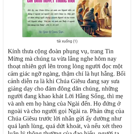
tải xuống (1)
Kính thưa cộng đoàn phụng vụ, trang Tin
Mừng mà chúng ta vừa lắng nghe hôm nay
thoạt nhiên gợi lên trong lòng người đọc một
cảm giác ngỡ ngàng, thậm chí là hụt hẫng. Bối
cảnh diễn ra là khi Chúa Giêsu đang say sưa
giảng dạy cho đám đông dân chúng, những
người đang khao khát Lời Hằng Sống, thì mẹ
và anh em họ hàng của Ngài đến. Họ đứng ở
ngoài và cho người gọi Ngài ra. Phản ứng của
Chúa Giêsu trước lời nhắn gửi ấy dường như
quá lạnh lùng, quá dứt khoát, và nếu xét theo
luân lý thông thường của đạo hiếu, người ta