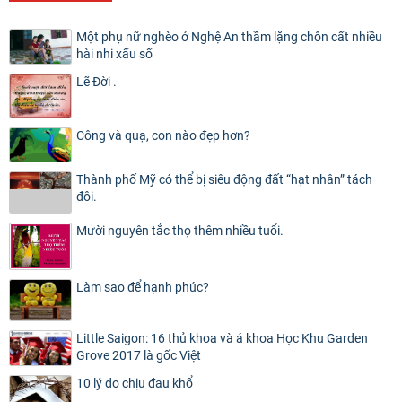
Một phụ nữ nghèo ở Nghệ An thầm lặng chôn cất nhiều
hài nhi xấu số
Lẽ Đời .
Công và quạ, con nào đẹp hơn?
Thành phố Mỹ có thể bị siêu động đất “hạt nhân” tách
đôi.
Mười nguyên tắc thọ thêm nhiều tuổi.
Làm sao để hạnh phúc?
Little Saigon: 16 thủ khoa và á khoa Học Khu Garden
Grove 2017 là gốc Việt
10 lý do chịu đau khổ