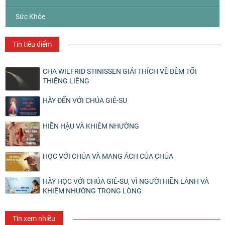
Sức Khỏe
Tin tiêu điểm
CHA WILFRID STINISSEN GIẢI THÍCH VỀ ĐÊM TỐI
THIÊNG LIÊNG
HÃY ĐẾN VỚI CHÚA GIÊ-SU
HIỀN HẬU VÀ KHIÊM NHƯỜNG
HỌC VỚI CHÚA VÀ MANG ÁCH CỦA CHÚA
HÃY HỌC VỚI CHÚA GIÊ-SU, VÌ NGƯỜI HIỀN LÀNH VÀ
KHIÊM NHƯỜNG TRONG LÒNG
Tin xem nhiều