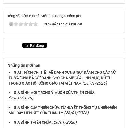
Tổng số điểm của bài viết là: 0 trong 0 đánh giá
Click để đánh giá bài viết
Những tin mới hơn
GIẢI THÍCH CHI TIẾT VỀ DANH XƯNG "SƠ" DÀNH CHO CÁC NỮ
TU VÀ "ÔNG BÀ CỐ" DÀNH CHO CHA MẸ CỦA LINH MỤC, NỮ TU
(26/01/2026)
TRONG GIÁO HỘI CÔNG GIÁO TẠI VIỆT NAM
GIA ĐÌNH MỚI TRONG Ý MUỐN CỦA THIÊN CHÚA
(26/01/2026)
GIA ĐÌNH CỦA THIÊN CHÚA: TỪ HUYẾT THỐNG TỰ NHIÊN ĐẾN
(26/01/2026)
MỐI DÂY LIÊN KẾT CỦA THÁNH Ý
(26/01/2026)
GIA ĐÌNH THIÊN CHÚA