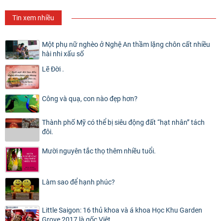
Tin xem nhiều
Một phụ nữ nghèo ở Nghệ An thầm lặng chôn cất nhiều
hài nhi xấu số
Lẽ Đời .
Công và quạ, con nào đẹp hơn?
Thành phố Mỹ có thể bị siêu động đất “hạt nhân” tách
đôi.
Mười nguyên tắc thọ thêm nhiều tuổi.
Làm sao để hạnh phúc?
Little Saigon: 16 thủ khoa và á khoa Học Khu Garden
Grove 2017 là gốc Việt