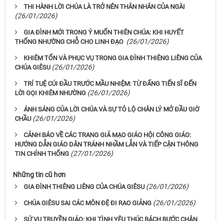
THI HÀNH LỜI CHÚA LÀ TRỞ NÊN THÂN NHÂN CỦA NGÀI
(26/01/2026)
GIA ĐÌNH MỚI TRONG Ý MUỐN THIÊN CHÚA: KHI HUYẾT
(26/01/2026)
THỐNG NHƯỜNG CHỖ CHO LINH ĐẠO
KHIÊM TỐN VÀ PHỤC VỤ TRONG GIA ĐÌNH THIÊNG LIÊNG CỦA
(26/01/2026)
CHÚA GIÊSU
TRÍ TUỆ CÚI ĐẦU TRƯỚC MẦU NHIỆM: TỪ ĐẤNG TIẾN SĨ ĐẾN
(26/01/2026)
LỜI GỌI KHIÊM NHƯỜNG
ÁNH SÁNG CỦA LỜI CHÚA VÀ SỰ TỎ LỘ CHÂN LÝ MỞ ĐẦU GIỜ
(26/01/2026)
CHẦU
CẢNH BÁO VỀ CÁC TRANG GIẢ MẠO GIÁO HỘI CÔNG GIÁO:
HƯỚNG DẪN GIÁO DÂN TRÁNH NHẦM LẪN VÀ TIẾP CẬN THÔNG
(27/01/2026)
TIN CHÍNH THỐNG
Những tin cũ hơn
(26/01/2026)
GIA ĐÌNH THIÊNG LIÊNG CỦA CHÚA GIÊSU
(26/01/2026)
CHÚA GIÊSU SAI CÁC MÔN ĐỆ ĐI RAO GIẢNG
SỨ VỤ TRUYỀN GIÁO: KHI TÌNH YÊU THÚC BÁCH BƯỚC CHÂN