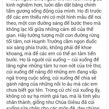
kinh nghiệm hơn, luôn dẫn dắt bằng chính
tấm gương sống động của mình. Họ đi trước
để các em thiếu nhi có một hình mẫu để noi
theo, một con đường sáng để bước theo mà
không lạc lối giữa những cám dỗ của thế
gian. Hãy tưởng tượng một con đường rừng
tối tăm, nơi Huynh Trưởng cầm ngọn đuốc
soi sáng phía trước, không phải để khoe
khoang, mà để các em có thể an tâm tiến
bước. Họ là người cúi xuống – cúi xuống để
lắng nghe những tâm tư non nớt của trẻ thơ,
cúi xuống để nâng đỡ những em đang vấp
ngã trong cuộc sống, cúi xuống để chia sẻ
gánh nặng của những nỗi lo âu mà các em
chưa biết gọi tên. Trong cử chỉ cúi xuống ấy,
không có sự hạ mình giả tạo, mà là tình yêu
chân thành, giống như Chúa Giêsu đã cúi
xuống rửa chân cho các môn đệ, dạy chúng