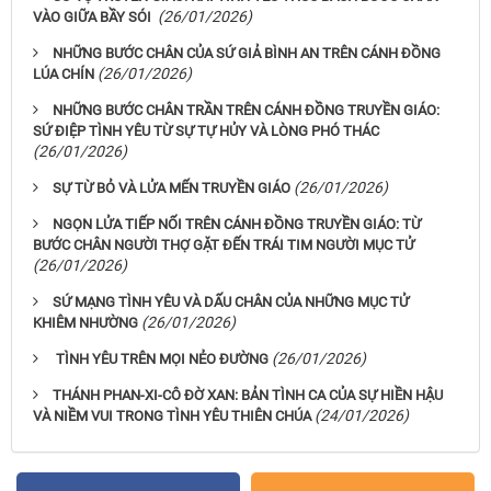
(26/01/2026)
VÀO GIỮA BẦY SÓI
NHỮNG BƯỚC CHÂN CỦA SỨ GIẢ BÌNH AN TRÊN CÁNH ĐỒNG
(26/01/2026)
LÚA CHÍN
NHỮNG BƯỚC CHÂN TRẦN TRÊN CÁNH ĐỒNG TRUYỀN GIÁO:
SỨ ĐIỆP TÌNH YÊU TỪ SỰ TỰ HỦY VÀ LÒNG PHÓ THÁC
(26/01/2026)
(26/01/2026)
SỰ TỪ BỎ VÀ LỬA MẾN TRUYỀN GIÁO
NGỌN LỬA TIẾP NỐI TRÊN CÁNH ĐỒNG TRUYỀN GIÁO: TỪ
BƯỚC CHÂN NGƯỜI THỢ GẶT ĐẾN TRÁI TIM NGƯỜI MỤC TỬ
(26/01/2026)
SỨ MẠNG TÌNH YÊU VÀ DẤU CHÂN CỦA NHỮNG MỤC TỬ
(26/01/2026)
KHIÊM NHƯỜNG
(26/01/2026)
​​​​​​​ TÌNH YÊU TRÊN MỌI NẺO ĐƯỜNG
THÁNH PHAN-XI-CÔ ĐỜ XAN: BẢN TÌNH CA CỦA SỰ HIỀN HẬU
(24/01/2026)
VÀ NIỀM VUI TRONG TÌNH YÊU THIÊN CHÚA