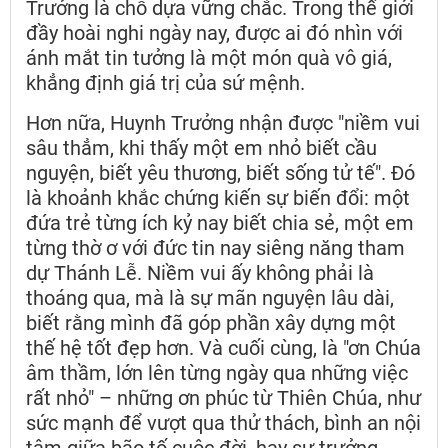
Trưởng là chỗ dựa vững chắc. Trong thế giới
đầy hoài nghi ngày nay, được ai đó nhìn với
ánh mắt tin tưởng là một món quà vô giá,
khẳng định giá trị của sứ mệnh.
Hơn nữa, Huynh Trưởng nhận được "niềm vui
sâu thẳm, khi thấy một em nhỏ biết cầu
nguyện, biết yêu thương, biết sống tử tế". Đó
là khoảnh khắc chứng kiến sự biến đổi: một
đứa trẻ từng ích kỷ nay biết chia sẻ, một em
từng thờ ơ với đức tin nay siêng năng tham
dự Thánh Lễ. Niềm vui ấy không phải là
thoáng qua, mà là sự mãn nguyện lâu dài,
biết rằng mình đã góp phần xây dựng một
thế hệ tốt đẹp hơn. Và cuối cùng, là "ơn Chúa
âm thầm, lớn lên từng ngày qua những việc
rất nhỏ" – những ơn phúc từ Thiên Chúa, như
sức mạnh để vượt qua thử thách, bình an nội
tâm giữa bão tố cuộc đời, hay sự trưởng