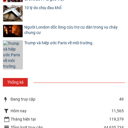
10 lý do chịu đau khổ
Người London dốc lòng cứu trợ cư dân trong vụ cháy
chung cư
Trump và hiệp ước Paris về môi trường.
Thống kê
Đang truy cập
49
Hôm nay
11,565
Tháng hiện tại
119,379
Tổng lượt truy cập
44,635,734