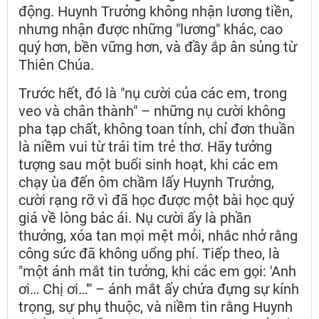
động. Huynh Trưởng không nhận lương tiền,
nhưng nhận được những "lương" khác, cao
quý hơn, bền vững hơn, và đầy ắp ân sủng từ
Thiên Chúa.
Trước hết, đó là "nụ cười của các em, trong
veo và chân thành" – những nụ cười không
pha tạp chất, không toan tính, chỉ đơn thuần
là niềm vui từ trái tim trẻ thơ. Hãy tưởng
tượng sau một buổi sinh hoạt, khi các em
chạy ùa đến ôm chầm lấy Huynh Trưởng,
cười rạng rỡ vì đã học được một bài học quý
giá về lòng bác ái. Nụ cười ấy là phần
thưởng, xóa tan mọi mệt mỏi, nhắc nhở rằng
công sức đã không uổng phí. Tiếp theo, là
"một ánh mắt tin tưởng, khi các em gọi: 'Anh
ơi… Chị ơi…'" – ánh mắt ấy chứa đựng sự kính
trọng, sự phụ thuộc, và niềm tin rằng Huynh