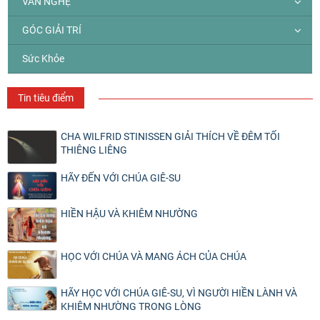
VĂN NGHỆ
GÓC GIẢI TRÍ
Sức Khỏe
Tin tiêu điểm
CHA WILFRID STINISSEN GIẢI THÍCH VỀ ĐÊM TỐI
THIÊNG LIÊNG
HÃY ĐẾN VỚI CHÚA GIÊ-SU
HIỀN HẬU VÀ KHIÊM NHƯỜNG
HỌC VỚI CHÚA VÀ MANG ÁCH CỦA CHÚA
HÃY HỌC VỚI CHÚA GIÊ-SU, VÌ NGƯỜI HIỀN LÀNH VÀ
KHIÊM NHƯỜNG TRONG LÒNG