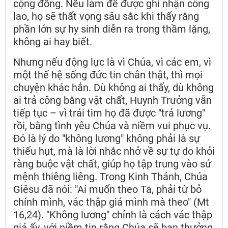
cộng đồng. Nếu làm để được ghi nhận công
lao, họ sẽ thất vọng sâu sắc khi thấy rằng
phần lớn sự hy sinh diễn ra trong thầm lặng,
không ai hay biết.
Nhưng nếu động lực là vì Chúa, vì các em, vì
một thế hệ sống đức tin chân thật, thì mọi
chuyện khác hẳn. Dù không ai thấy, dù không
ai trả công bằng vật chất, Huynh Trưởng vẫn
tiếp tục – vì trái tim họ đã được "trả lương"
rồi, bằng tình yêu Chúa và niềm vui phục vụ.
Đó là lý do "không lương" không phải là sự
thiếu hụt, mà là lời nhắc nhở về sự tự do khỏi
ràng buộc vật chất, giúp họ tập trung vào sứ
mệnh thiêng liêng. Trong Kinh Thánh, Chúa
Giêsu đã nói: "Ai muốn theo Ta, phải từ bỏ
chính mình, vác thập giá mình mà theo" (Mt
16,24). "Không lương" chính là cách vác thập
giá ấy, với niềm tin rằng Chúa sẽ ban thưởng