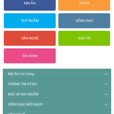
Mái Ấm
KT-XH
SUY NGẪM
SỐNG ĐẠO
VĂN NGHỆ
GIẢI TRÍ
Sức Khỏe
Mái Ấm Hy Vọng
THÔNG TIN KT-XH
ĐỌC VÀ SUY NGẪM
SỐNG ĐẠO MỖI NGÀY