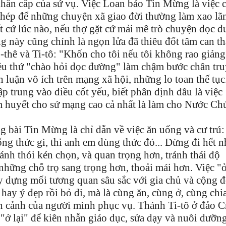
ẩn cấp của sứ vụ. Việc Loan báo Tin Mừng là việc 
phép để những chuyện xã giao đời thường làm xao lã
t cứ lúc nào, nếu thợ gặt cứ mải mê trò chuyện dọc 
ơng này cũng chính là ngọn lửa đã thiêu đốt tâm can t
thê và Ti-tô: "Khốn cho tôi nếu tôi không rao giảng
ều thứ "chào hỏi dọc đường" làm chậm bước chân tr
luận vô ích trên mạng xã hội, những lo toan thế tục.
p trung vào điều cốt yếu, biết phân định đâu là việc
âm huyết cho sứ mạng cao cả nhất là làm cho Nước Chú
ong bài Tin Mừng là chỉ dẫn về việc ăn uống và cư trú:
ống thức gì, thì anh em dùng thức đó... Đừng đi hết 
nh thói kén chọn, và quan trọng hơn, tránh thái độ
những chỗ trọ sang trọng hơn, thoải mái hơn. Việc "ở
y dựng mối tương quan sâu sắc với gia chủ và cộng 
 hay ý đẹp rồi bỏ đi, mà là cùng ăn, cùng ở, cùng chi
n cảnh của người mình phục vụ. Thánh Ti-tô ở đảo C
"ở lại" để kiên nhẫn giáo dục, sửa dạy và nuôi dưỡn