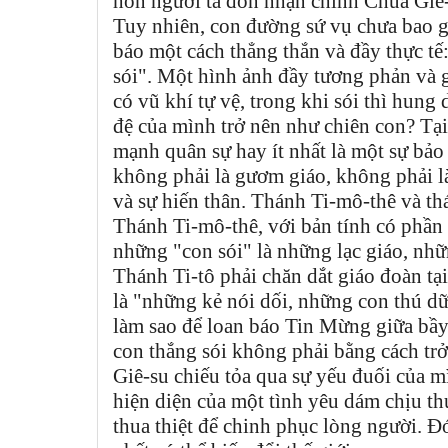
hồn người ta đón nhận chính Chúa Giê-
Tuy nhiên, con đường sứ vụ chưa bao g
báo một cách thẳng thắn và đầy thực tế
sói". Một hình ảnh đầy tương phản và 
có vũ khí tự vệ, trong khi sói thì hung
đệ của mình trở nên như chiên con? Tại
mạnh quân sự hay ít nhất là một sự bảo
không phải là gươm giáo, không phải là
và sự hiến thân. Thánh Ti-mô-thê và thá
Thánh Ti-mô-thê, với bản tính có phần 
những "con sói" là những lạc giáo, nhữ
Thánh Ti-tô phải chăn dắt giáo đoàn tạ
là "những kẻ nói dối, những con thú dữ
làm sao để loan báo Tin Mừng giữa bầy
con thắng sói không phải bằng cách trở
Giê-su chiếu tỏa qua sự yếu đuối của m
hiện diện của một tình yêu dám chịu t
thua thiệt để chinh phục lòng người. Đ