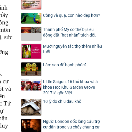
ảnh
 bầy
Công và quạ, con nào đẹp hơn?
hông
c môn
Thành phố Mỹ có thể bị siêu
động đất “hạt nhân” tách đôi.
, sức
Mười nguyên tắc thọ thêm nhiều
ường
tuổi.
Làm sao để hạnh phúc?
.
n cư
Little Saigon: 16 thủ khoa và á
khoa Học Khu Garden Grove
ót và
2017 là gốc Việt
ên
10 lý do chịu đau khổ
ục Tử
sự
hận
Người London dốc lòng cứu trợ
 duy
cư dân trong vụ cháy chung cư