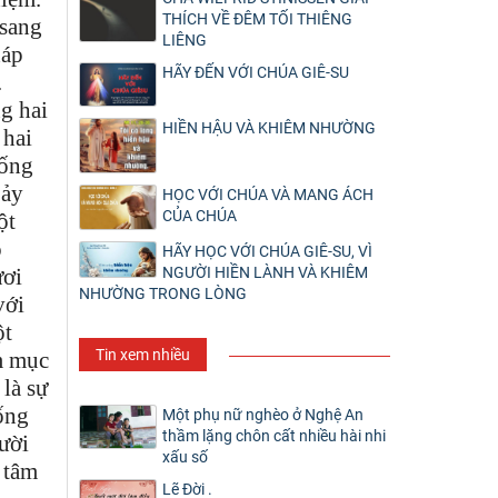
THÍCH VỀ ĐÊM TỐI THIÊNG
 sang
LIÊNG
háp
HÃY ĐẾN VỚI CHÚA GIÊ-SU
.
g hai
HIỀN HẬU VÀ KHIÊM NHƯỜNG
 hai
hống
bảy
HỌC VỚI CHÚA VÀ MANG ÁCH
CỦA CHÚA
ột
õ
HÃY HỌC VỚI CHÚA GIÊ-SU, VÌ
NGƯỜI HIỀN LÀNH VÀ KHIÊM
ươi
NHƯỜNG TRONG LÒNG
với
ột
Tin xem nhiều
m mục
là sự
iống
Một phụ nữ nghèo ở Nghệ An
thầm lặng chôn cất nhiều hài nhi
gười
xấu số
 tâm
Lẽ Đời .