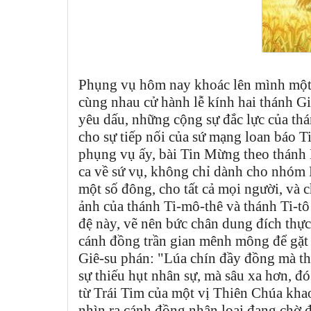
Phụng vụ hôm nay khoác lên mình một 
cùng nhau cử hành lễ kính hai thánh G
yêu dấu, những cộng sự đắc lực của th
cho sự tiếp nối của sứ mạng loan báo 
phụng vụ ấy, bài Tin Mừng theo thánh
ca về sứ vụ, không chỉ dành cho nhóm 
một số đông, cho tất cả mọi người, và
ảnh của thánh Ti-mô-thê và thánh Ti-t
đệ này, vẽ nên bức chân dung đích thực
cánh đồng trần gian mênh mông để gặt 
Giê-su phán: "Lúa chín đầy đồng mà thợ 
sự thiếu hụt nhân sự, mà sâu xa hơn, đó
từ Trái Tim của một vị Thiên Chúa kha
nhìn ra cánh đồng nhân loại đang chờ đ