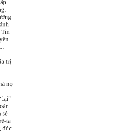
cấp
ng.
đường
hánh
 Tin
uyền
..
a trị
nhà nọ
 lại"
đoàn
a sẻ
rê-ta
g đức