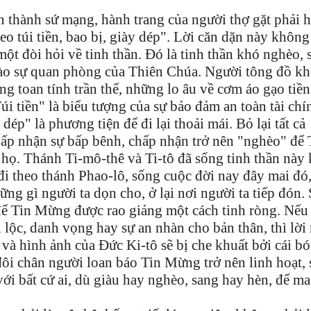
n thành sứ mạng, hành trang của người thợ gặt phải h
 túi tiền, bao bị, giày dép". Lời căn dặn này khôn
 một đòi hỏi về tinh thần. Đó là tinh thần khó nghèo, 
i vào sự quan phòng của Thiên Chúa. Người tông đồ k
ng toan tính trần thế, những lo âu về cơm áo gạo tiền
úi tiền" là biểu tượng của sự bảo đảm an toàn tài chí
 dép" là phương tiện để đi lại thoải mái. Bỏ lại tất cả
ấp nhận sự bấp bênh, chấp nhận trở nên "nghèo" để 
 họ. Thánh Ti-mô-thê và Ti-tô đã sống tinh thần này 
 đi theo thánh Phao-lô, sống cuộc đời nay đây mai đó
ững gì người ta dọn cho, ở lại nơi người ta tiếp đón. 
 để Tin Mừng được rao giảng một cách tinh ròng. Nếu
 lộc, danh vọng hay sự an nhàn cho bản thân, thì lời 
 và hình ảnh của Đức Ki-tô sẽ bị che khuất bởi cái b
 đôi chân người loan báo Tin Mừng trở nên linh hoạt, 
 với bất cứ ai, dù giàu hay nghèo, sang hay hèn, để m