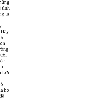
những
 tình
ng ta
a
y.
 "Hãy
ủa
con
rộng:
gười
iệc
nh
à Lời
bỏ
ủa họ
 đã