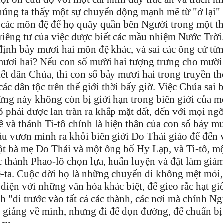
 chúng ta thấy một sự chuyển động mạnh mẽ từ "ở lại"
 các môn đệ để họ quây quần bên Người trong một t
riêng tư của việc được biết các mầu nhiệm Nước Trời
định bảy mươi hai môn đệ khác, và sai các ông cứ từn
y mươi hai? Nếu con số mười hai tượng trưng cho mười
thiết dân Chúa, thì con số bảy mươi hai trong truyền t
ác dân tộc trên thế giới thời bấy giờ. Việc Chúa sai 
ừng này không còn bị giới hạn trong biên giới của m
 phải được lan tràn ra khắp mặt đất, đến với mọi ng
 và thánh Ti-tô chính là hiện thân của con số bảy m
ầu vươn mình ra khỏi biên giới Do Thái giáo để đến 
ột bà mẹ Do Thái và một ông bố Hy Lạp, và Ti-tô, m
c thánh Phao-lô chọn lựa, huấn luyện và đặt làm giá
-ta. Cuộc đời họ là những chuyến đi không mệt mỏi, 
 diện với những văn hóa khác biệt, để gieo rắc hạt g
h "đi trước vào tất cả các thành, các nơi mà chính N
o giảng về mình, nhưng đi để dọn đường, để chuẩn bị