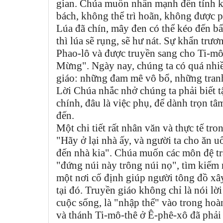
gian. Chúa muốn nhấn mạnh đến tính kh
bách, không thể trì hoãn, không được 
Lúa đã chín, mây đen có thể kéo đến bấ
thì lúa sẽ rụng, sẽ hư nát. Sự khẩn trư
Phao-lô và được truyền sang cho Ti-mô-
Mừng". Ngày nay, chúng ta có quá nhi
giáo: những đam mê vô bổ, những tranh 
Lời Chúa nhắc nhở chúng ta phải biết tậ
chính, đâu là việc phụ, để dành trọn t
đến.
Một chi tiết rất nhân văn và thực tế tr
"Hãy ở lại nhà ấy, và người ta cho ăn u
đến nhà kia". Chúa muốn các môn đệ trá
"đứng núi này trông núi nọ", tìm kiếm 
một nơi cố định giúp người tông đồ xâ
tại đó. Truyền giáo không chỉ là nói lời
cuộc sống, là "nhập thể" vào trong hoà
và thánh Ti-mô-thê ở Ê-phê-xô đã phải 