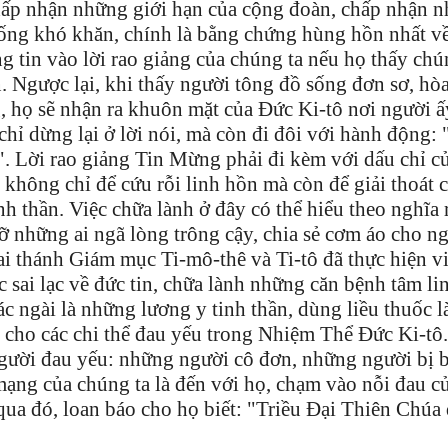
 chấp nhận những giới hạn của cộng đoàn, chấp nhận 
ống khó khăn, chính là bằng chứng hùng hồn nhất về
g tin vào lời rao giảng của chúng ta nếu họ thấy chú
. Ngược lại, khi thấy người tông đồ sống đơn sơ, hò
 họ sẽ nhận ra khuôn mặt của Đức Ki-tô nơi người ấ
hỉ dừng lại ở lời nói, mà còn đi đôi với hành động:
. Lời rao giảng Tin Mừng phải đi kèm với dấu chỉ c
không chỉ để cứu rỗi linh hồn mà còn để giải thoát 
nh thần. Việc chữa lành ở đây có thể hiểu theo nghĩa 
ỡ những ai ngã lòng trông cậy, chia sẻ cơm áo cho n
ai thánh Giám mục Ti-mô-thê và Ti-tô đã thực hiện v
 sai lạc về đức tin, chữa lành những căn bệnh tâm li
 ngài là những lương y tinh thần, dùng liều thuốc l
g cho các chi thể đau yếu trong Nhiệm Thể Đức Ki-tô.
gười đau yếu: những người cô đơn, những người bị 
mạng của chúng ta là đến với họ, chạm vào nỗi đau c
ua đó, loan báo cho họ biết: "Triều Đại Thiên Chúa