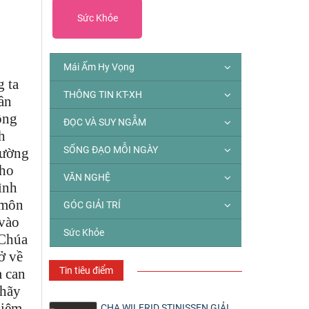
Sức Khỏe
Mái Ấm Hy Vọng
 ta
THÔNG TIN KT-XH
ần
ộng
ĐỌC VÀ SUY NGẪM
h
SỐNG ĐẠO MỖI NGÀY
rường
cho
VĂN NGHỆ
ình
 môn
GÓC GIẢI TRÍ
 vào
Sức Khỏe
 Chúa
ở về
Tin tiêu điểm
m can
 hãy
hiệm.
CHA WILFRID STINISSEN GIẢI