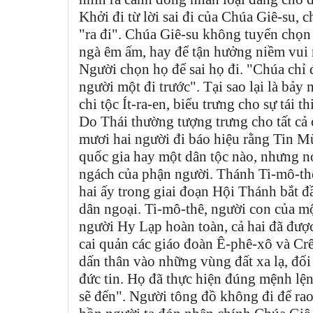
Khởi đi từ lời sai đi của Chúa Giê-su,
"ra đi". Chúa Giê-su không tuyển chọn
ngà êm ấm, hay để tận hưởng niềm vui 
Người chọn họ để sai họ đi. "Chúa chỉ 
người một đi trước". Tại sao lại là bả
chi tộc Ít-ra-en, biểu trưng cho sự tái 
Do Thái thường tượng trưng cho tất cả c
mươi hai người đi báo hiệu rằng Tin M
quốc gia hay một dân tộc nào, nhưng nó
ngách của phận người. Thánh Ti-mô-thê
hai ấy trong giai đoạn Hội Thánh bắt đ
dân ngoại. Ti-mô-thê, người con của m
người Hy Lạp hoàn toàn, cả hai đã đượ
cai quản các giáo đoàn Ê-phê-xô và Crê
dấn thân vào những vùng đất xa lạ, đối
đức tin. Họ đã thực hiện đúng mệnh lện
sẽ đến". Người tông đồ không đi để ra