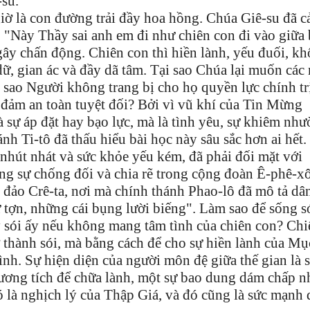
su.
iờ là con đường trải đầy hoa hồng. Chúa Giê-su đã c
: "Này Thầy sai anh em đi như chiên con đi vào giữa
gây chấn động. Chiên con thì hiền lành, yếu đuối, k
 dữ, gian ác và đầy dã tâm. Tại sao Chúa lại muốn cá
 sao Người không trang bị cho họ quyền lực chính trị
 đảm an toàn tuyệt đối? Bởi vì vũ khí của Tin Mừng
 sự áp đặt hay bạo lực, mà là tình yêu, sự khiêm nh
nh Ti-tô đã thấu hiểu bài học này sâu sắc hơn ai hết.
nhút nhát và sức khỏe yếu kém, đã phải đối mặt với
ng sự chống đối và chia rẽ trong cộng đoàn Ê-phê-xô
i đảo Crê-ta, nơi mà chính thánh Phao-lô đã mô tả dâ
 tợn, những cái bụng lười biếng". Làm sao để sống s
 sói ấy nếu không mang tâm tình của chiên con? Chi
 thành sói, mà bằng cách để cho sự hiền lành của M
ình. Sự hiện diện của người môn đệ giữa thế gian là 
hương tích để chữa lành, một sự bao dung dám chấp n
ó là nghịch lý của Thập Giá, và đó cũng là sức mạnh