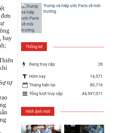
Trump và hiệp ước Paris về môi
ết
trường.
g đơn
sự
hông
, hay
nh;
Thống kê
Thiên
Đang truy cập
28
khi
,
Hôm nay
14,571
Sự tự
Tháng hiện tại
80,716
Tổng lượt truy cập
44,597,071
rao
óng
sẵn
Hình ảnh mới
ang