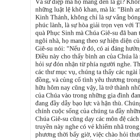
Và sứ điệp mà họ mang đến là gì? Không
những luật lệ khô khan, mà là: "Bình a
Kinh Thánh, không chỉ là sự vắng bóng
phúc lành, là sự hòa giải trọn vẹn với
quà Phục Sinh mà Chúa Giê-su đã ban 
ngôi nhà, họ mang theo sự hiện diện củ
Giê-su nói: "Nếu ở đó, có ai đáng hưởng
Điều này cho thấy bình an của Chúa là 
hỏi sự đón nhận từ phía người nghe. Th
các thư mục vụ, chúng ta thấy các ngài
đồng, và củng cố tình yêu thương tron
hữu hôm nay cũng vậy, là trở thành nh
của Chúa vào trong những gia đình đan
đang đầy dẫy bạo lực và hận thù. Chún
chính cuộc sống của chúng ta đầy nhữn
Chúa Giê-su cũng dạy các môn đệ cách 
truyền này nghe có vẻ khiếm nhã trong
phương thời bấy giờ, việc chào hỏi thư