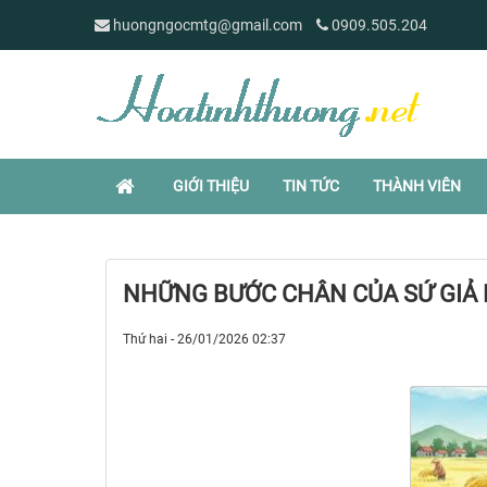
huongngocmtg@gmail.com
0909.505.204
GIỚI THIỆU
TIN TỨC
THÀNH VIÊN
NHỮNG BƯỚC CHÂN CỦA SỨ GIẢ 
Thứ hai - 26/01/2026 02:37