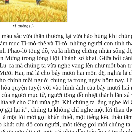
tải xuống (5)
màu sắc vừa thân thương lại vừa hào hùng khi chúng
iám mục Ti-mô-thê và Ti-tô, những người con tinh th
ánh Phao-lô tông đồ, và là những chứng nhân sống đ
Tin Mừng trong lòng Hội Thánh sơ khai. Giữa bối cản
 Lu-ca mà chúng ta vừa nghe vang lên như một bản t
Mười Hai, mà là cho bảy mươi hai môn đệ, nghĩa là 
 cho chính mỗi người chúng ta trong ngày hôm nay. H
ô hòa quyện tuyệt vời vào hình ảnh của bảy mươi hai
 của người mục tử, người tông đồ nhiệt thành lăn xả
lúa về cho Chủ mùa gặt. Khi chúng ta lắng nghe lời
gặt lại ít", chúng ta không chỉ nghe một lời than th
 là một lời mời gọi khẩn thiết, một tiếng kêu thấu tâ
o khát cứu độ con người, một tiếng gọi mời chúng ta
ợi ơn cứu độ với một cái nhìn đầy trắc ẩn và trách n