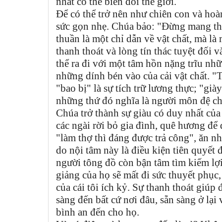
nhất có thể biến đổi thế giới.
Để có thể trở nên như chiên con và hoà
sức gọn nhẹ. Chúa bảo: "Đừng mang theo
thuần là một chỉ dẫn về vật chất, mà là
thanh thoát và lòng tín thác tuyệt đố
thể ra đi với một tâm hồn nặng trĩu nhữ
những dính bén vào của cải vật chất. "T
"bao bị" là sự tích trữ lương thực; "giày
những thứ đó nghĩa là người môn đệ ch
Chúa trở thành sự giàu có duy nhất của
các ngài rời bỏ gia đình, quê hương để
"làm thợ thì đáng được trả công", ăn nh
do nội tâm này là điều kiện tiên quyết
người tông đồ còn bận tâm tìm kiếm lợi
giảng của họ sẽ mất đi sức thuyết phục,
của cái tôi ích kỷ. Sự thanh thoát giúp
sàng đến bất cứ nơi đâu, sẵn sàng ở lại
bình an đến cho họ.