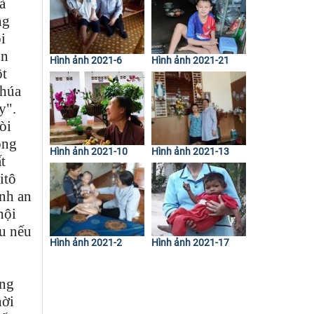
à
ng
i
ón
Hình ảnh 2021-6
Hình ảnh 2021-21
ột
Chúa
y".
òi
ong
Hình ảnh 2021-10
Hình ảnh 2021-13
t
itô
nh an
hội
u nếu
Hình ảnh 2021-2
Hình ảnh 2021-17
ông
hời