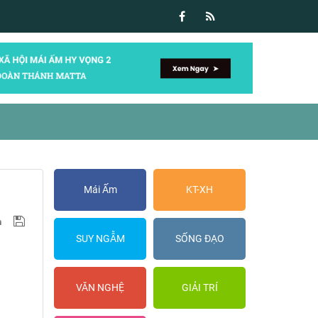
Mái Ấm
KT-XH
SUY NGẪM
SỐNG ĐẠO
VĂN NGHỆ
GIẢI TRÍ