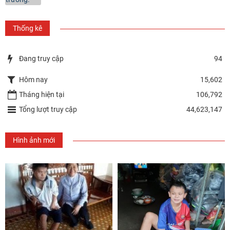
Thống kê
Đang truy cập
94
Hôm nay
15,602
Tháng hiện tại
106,792
Tổng lượt truy cập
44,623,147
Hình ảnh mới