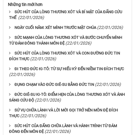
Những tin mới hơn
SỨC HÚT CỦA LÒNG THƯƠNG XÓT VÀ BÍ MẬT CỦA ĐẤNG CỨU
(22/01/2026)
THẾ
(22/01/2026)
NGÀY CUỐI NĂM: XÉT MÌNH TRƯỚC MẶT CHÚA
SỨC MẠNH CỦA LÒNG THƯƠNG XÓT VÀ BƯỚC CHUYỂN MÌNH
(22/01/2026)
TỪ ĐÁM ĐÔNG THÀNH MÔN ĐỆ
SỨC HÚT CỦA LÒNG THƯƠNG XÓT VÀ CON ĐƯỜNG ĐỨC TIN
(22/01/2026)
ĐÍCH THỰC
ĐI THEO ĐỨC KI-TÔ: TỪ SỰ HIẾU KỲ ĐẾN NIỀM TIN ĐÍCH THỰC
(22/01/2026)
(22/01/2026)
ĐỤNG CHẠM VÀO ĐỨC GIÊ-SU BẰNG ĐỨC TIN
ĐỨC GIÊ-SU KI-TÔ: ĐIỂM HẸN CỦA LÒNG THƯƠNG XÓT VÀ ÁNH
(22/01/2026)
SÁNG CỨU ĐỘ
SỨ VỤ CHỮA LÀNH VÀ LỜI MỜI GỌI TRỞ NÊN MÔN ĐỆ ĐÍCH
(22/01/2026)
THỰC
SỨC HÚT CỦA ĐẤNG CHỮA LÀNH VÀ HÀNH TRÌNH TỪ ĐÁM
(22/01/2026)
ĐÔNG ĐẾN MÔN ĐỆ