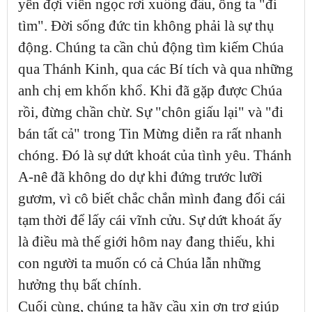
yên đợi viên ngọc rơi xuống đầu, ông ta "đi
tìm". Đời sống đức tin không phải là sự thụ
động. Chúng ta cần chủ động tìm kiếm Chúa
qua Thánh Kinh, qua các Bí tích và qua những
anh chị em khốn khổ. Khi đã gặp được Chúa
rồi, đừng chần chừ. Sự "chôn giấu lại" và "đi
bán tất cả" trong Tin Mừng diễn ra rất nhanh
chóng. Đó là sự dứt khoát của tình yêu. Thánh
A-nê đã không do dự khi đứng trước lưỡi
gươm, vì cô biết chắc chắn mình đang đổi cái
tạm thời để lấy cái vĩnh cửu. Sự dứt khoát ấy
là điều mà thế giới hôm nay đang thiếu, khi
con người ta muốn có cả Chúa lẫn những
hưởng thụ bất chính.
Cuối cùng, chúng ta hãy cầu xin ơn trợ giúp