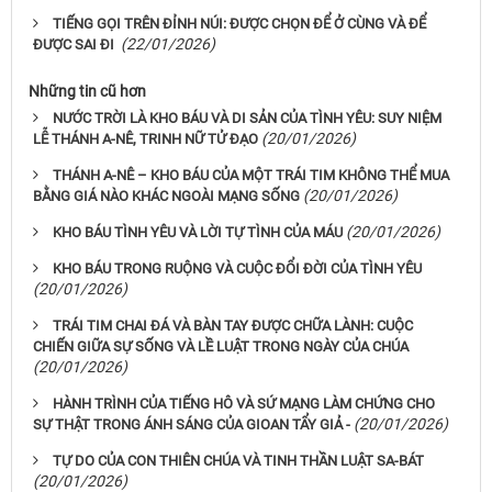
TIẾNG GỌI TRÊN ĐỈNH NÚI: ĐƯỢC CHỌN ĐỂ Ở CÙNG VÀ ĐỂ
(22/01/2026)
ĐƯỢC SAI ĐI
Những tin cũ hơn
NƯỚC TRỜI LÀ KHO BÁU VÀ DI SẢN CỦA TÌNH YÊU: SUY NIỆM
(20/01/2026)
LỄ THÁNH A-NÊ, TRINH NỮ TỬ ĐẠO
THÁNH A-NÊ – KHO BÁU CỦA MỘT TRÁI TIM KHÔNG THỂ MUA
(20/01/2026)
BẰNG GIÁ NÀO KHÁC NGOÀI MẠNG SỐNG
(20/01/2026)
KHO BÁU TÌNH YÊU VÀ LỜI TỰ TÌNH CỦA MÁU
KHO BÁU TRONG RUỘNG VÀ CUỘC ĐỔI ĐỜI CỦA TÌNH YÊU
(20/01/2026)
TRÁI TIM CHAI ĐÁ VÀ BÀN TAY ĐƯỢC CHỮA LÀNH: CUỘC
CHIẾN GIỮA SỰ SỐNG VÀ LỀ LUẬT TRONG NGÀY CỦA CHÚA
(20/01/2026)
HÀNH TRÌNH CỦA TIẾNG HÔ VÀ SỨ MẠNG LÀM CHỨNG CHO
(20/01/2026)
SỰ THẬT TRONG ÁNH SÁNG CỦA GIOAN TẨY GIẢ -
TỰ DO CỦA CON THIÊN CHÚA VÀ TINH THẦN LUẬT SA-BÁT
(20/01/2026)