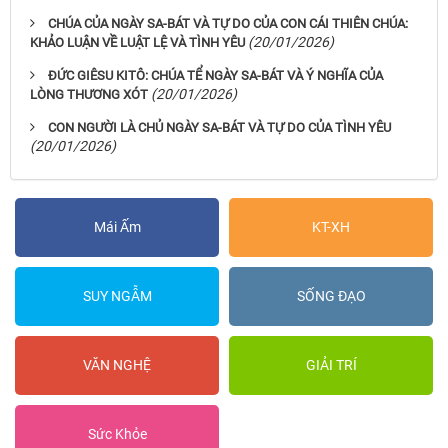
CHÚA CỦA NGÀY SA-BÁT VÀ TỰ DO CỦA CON CÁI THIÊN CHÚA:
(20/01/2026)
KHẢO LUẬN VỀ LUẬT LỆ VÀ TÌNH YÊU
ĐỨC GIÊSU KITÔ: CHÚA TỂ NGÀY SA-BÁT VÀ Ý NGHĨA CỦA
(20/01/2026)
LÒNG THƯƠNG XÓT
CON NGƯỜI LÀ CHỦ NGÀY SA-BÁT VÀ TỰ DO CỦA TÌNH YÊU
(20/01/2026)
Mái Ấm
KT-XH
SUY NGẪM
SỐNG ĐẠO
VĂN NGHỆ
GIẢI TRÍ
Sức Khỏe