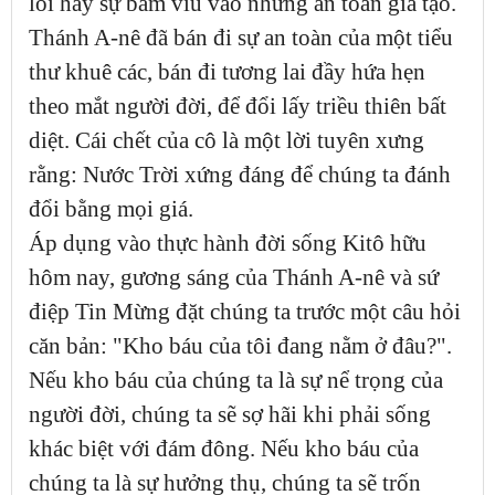
lỗi hay sự bám víu vào những an toàn giả tạo.
Thánh A-nê đã bán đi sự an toàn của một tiểu
thư khuê các, bán đi tương lai đầy hứa hẹn
theo mắt người đời, để đổi lấy triều thiên bất
diệt. Cái chết của cô là một lời tuyên xưng
rằng: Nước Trời xứng đáng để chúng ta đánh
đổi bằng mọi giá.
Áp dụng vào thực hành đời sống Kitô hữu
hôm nay, gương sáng của Thánh A-nê và sứ
điệp Tin Mừng đặt chúng ta trước một câu hỏi
căn bản: "Kho báu của tôi đang nằm ở đâu?".
Nếu kho báu của chúng ta là sự nể trọng của
người đời, chúng ta sẽ sợ hãi khi phải sống
khác biệt với đám đông. Nếu kho báu của
chúng ta là sự hưởng thụ, chúng ta sẽ trốn