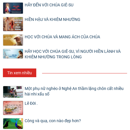
HÃY ĐẾN VỚI CHÚA GIÊ-SU
HIỀN HẬU VÀ KHIÊM NHƯỜNG
HỌC VỚI CHÚA VÀ MANG ÁCH CỦA CHÚA
HÃY HỌC VỚI CHÚA GIÊ-SU, VÌ NGƯỜI HIỀN LÀNH VÀ
KHIÊM NHƯỜNG TRONG LÒNG
Tin xem nhiều
Một phụ nữ nghèo ở Nghệ An thầm lặng chôn cất nhiều
hài nhi xấu số
Lẽ Đời .
Công và quạ, con nào đẹp hơn?