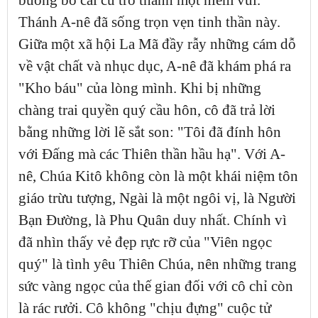
buông bỏ cái cũ trở thành một niềm vui.
Thánh A-nê đã sống trọn vẹn tinh thần này.
Giữa một xã hội La Mã đầy rẫy những cám dỗ
về vật chất và nhục dục, A-nê đã khám phá ra
"Kho báu" của lòng mình. Khi bị những
chàng trai quyền quý cầu hôn, cô đã trả lời
bằng những lời lẽ sắt son: "Tôi đã đính hôn
với Đấng mà các Thiên thần hầu hạ". Với A-
nê, Chúa Kitô không còn là một khái niệm tôn
giáo trừu tượng, Ngài là một ngôi vị, là Người
Bạn Đường, là Phu Quân duy nhất. Chính vì
đã nhìn thấy vẻ đẹp rực rỡ của "Viên ngọc
quý" là tình yêu Thiên Chúa, nên những trang
sức vàng ngọc của thế gian đối với cô chỉ còn
là rác rưởi. Cô không "chịu đựng" cuộc tử