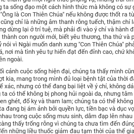
úng ta sống đạo một cách hình thức mà không có sự
g "Ông là Con Thiên Chúa" nếu không được thốt ra t
 cũng chỉ là những âm thanh rỗng tuếch, thậm chí l
 dừng lại ở trí tuệ, mà phải đi vào ý chí và hành 
 thành con người mới, biết yêu thương, tha thứ và 
 nói vì Ngài muốn danh xưng "Con Thiên Chúa" phả
, nơi mà tình yêu tự hiến đạt đến đỉnh cao, chứ k
ên ngoài.
i cảnh cuộc sống hiện đại, chúng ta thấy mình cũ
 kia, mang trong mình đủ loại bệnh tật của thời đạ
hể xác, nhưng có thể đang bại liệt về ý chí, không d
g ta có thể không bị phong hủi ngoài da, nhưng tâm
n ghét, đố kỵ và tham lam; chúng ta có thể không 
a đang bị ám ảnh bởi quyền lực, tiền bạc và dục v
 nhau trong cuộc sống mưu sinh, dẫm đạp lên nhau
àng thấy trống rỗng vì chúng ta chưa tìm đến đún
đến những liều thuốc giảm đau tạm thời của thế gi