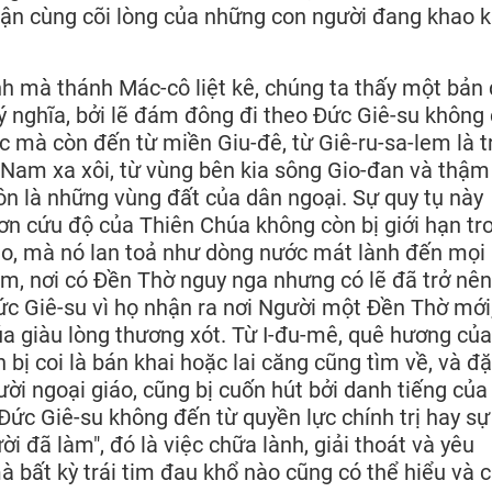
ận cùng cõi lòng của những con người đang khao k
h mà thánh Mác-cô liệt kê, chúng ta thấy một bản
ý nghĩa, bởi lẽ đám đông đi theo Đức Giê-su không 
ộc mà còn đến từ miền Giu-đê, từ Giê-ru-sa-lem là 
 Nam xa xôi, từ vùng bên kia sông Gio-đan và thậm
ôn là những vùng đất của dân ngoại. Sự quy tụ này
 cứu độ của Thiên Chúa không còn bị giới hạn tr
ào, mà nó lan toả như dòng nước mát lành đến mọi
em, nơi có Đền Thờ nguy nga nhưng có lẽ đã trở nê
Đức Giê-su vì họ nhận ra nơi Người một Đền Thờ mới
a giàu lòng thương xót. Từ I-đu-mê, quê hương của
bị coi là bán khai hoặc lai căng cũng tìm về, và đ
ười ngoại giáo, cũng bị cuốn hút bởi danh tiếng của
Đức Giê-su không đến từ quyền lực chính trị hay sự
i đã làm", đó là việc chữa lành, giải thoát và yêu
 bất kỳ trái tim đau khổ nào cũng có thể hiểu và