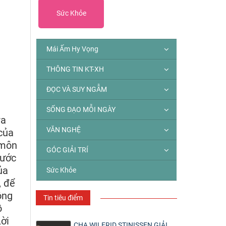
Sức Khỏe
Mái Ấm Hy Vọng
THÔNG TIN KT-XH
ĐỌC VÀ SUY NGẪM
SỐNG ĐẠO MỖI NGÀY
ra
VĂN NGHỆ
của
 môn
GÓC GIẢI TRÍ
bước
ủa
Sức Khỏe
, để
ông
Tin tiêu điểm
ồ
ời
CHA WILFRID STINISSEN GIẢI