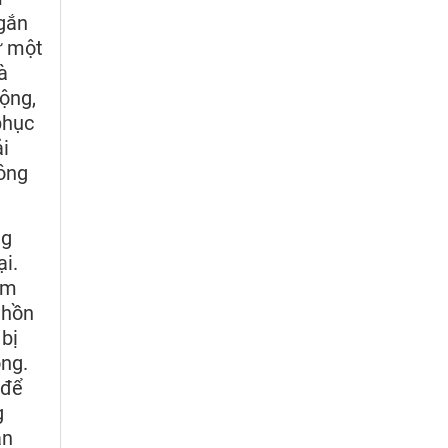
 gắn
ừ một
à
động,
phục
i
hông
ng
i.
ám
 hồn
bị
ọng.
 để
g
an