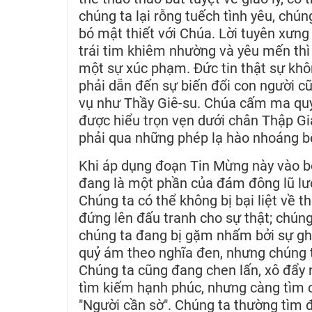
chúng ta lại rỗng tuếch tình yêu, ch
bó mật thiết với Chúa. Lời tuyên xưn
trái tim khiêm nhường và yêu mến thì
một sự xúc phạm. Đức tin thật sự không
phải dẫn đến sự biến đổi con người cũ
vụ như Thầy Giê-su. Chúa cấm ma quỷ
được hiểu trọn vẹn dưới chân Thập Giá
phải qua những phép lạ hào nhoáng b
Khi áp dụng đoạn Tin Mừng này vào bố
đang là một phần của đám đông lũ lượt
Chúng ta có thể không bị bại liệt về t
đứng lên đấu tranh cho sự thật; chún
chúng ta đang bị gặm nhấm bởi sự ghe
quỷ ám theo nghĩa đen, nhưng chúng t
Chúng ta cũng đang chen lấn, xô đẩy
tìm kiếm hạnh phúc, nhưng càng tìm c
"Người cần sờ". Chúng ta thường tìm 