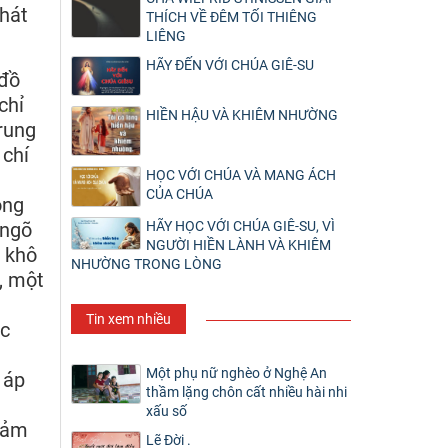
hát
THÍCH VỀ ĐÊM TỐI THIÊNG
LIÊNG
HÃY ĐẾN VỚI CHÚA GIÊ-SU
 đồ
chỉ
HIỀN HẬU VÀ KHIÊM NHƯỜNG
trung
 chí
HỌC VỚI CHÚA VÀ MANG ÁCH
CỦA CHÚA
ong
HÃY HỌC VỚI CHÚA GIÊ-SU, VÌ
 ngõ
NGƯỜI HIỀN LÀNH VÀ KHIÊM
n khô
NHƯỜNG TRONG LÒNG
, một
Tin xem nhiều
ặc
Một phụ nữ nghèo ở Nghệ An
 áp
thầm lặng chôn cất nhiều hài nhi
xấu số
 cảm
Lẽ Đời .