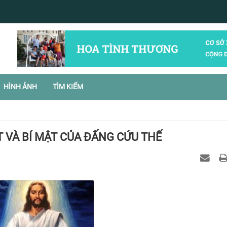
HÌNH ẢNH
TÌM KIẾM
 VÀ BÍ MẬT CỦA ĐẤNG CỨU THẾ