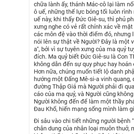
chữa lành ấy, thánh Mác-cô lại làm nổ
ô uế, những thế lực bóng tối luôn rìn
uế này, khi thấy Đức Giê-su, thì phủ p
xưng nghe có vẻ rất chính xác về mặt t
các môn đệ vào thời điểm đó, nhưng l
nói lên sự thật về Người? Đây là một 
a", bởi vì sự tuyên xưng của ma quỷ t
đích. Ma quỷ biết Đức Giê-su là Con T
không dẫn đến sự quy phục hay hoán cả
Hơn nữa, chúng muốn tiết lộ danh phậ
hướng một Đấng Mê-si-a vinh quang, q
đường Thập Giá mà Người phải đi qua
cáo của ma quỷ, và Người cũng khôn
Người không đến để làm một thầy phá
Đau Khổ, hiến mạng sống mình làm g
Đi sâu vào chi tiết những người bệnh 
chân dung của nhân loại muôn thuở, 