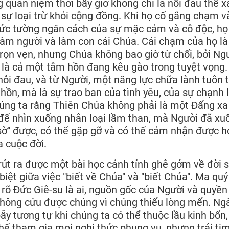
g quan niệm thời bấy giờ không chỉ là nỗi đau thể x
à sự loại trừ khỏi cộng đồng. Khi họ cố gắng chạm v
bức tường ngăn cách của sự mặc cảm và cô độc, họ
àm người và làm con cái Chúa. Cái chạm của họ là
trọn vẹn, nhưng Chúa không bao giờ từ chối, bởi Ng
y là cả một tâm hồn đang kêu gào trong tuyệt vọng
nỗi đau, và từ Người, một năng lực chữa lành tuôn 
hồn, mà là sự trao ban của tình yêu, của sự chạnh 
úng ta rằng Thiên Chúa không phải là một Đấng xa
g để nhìn xuống nhân loại lầm than, mà Người đã xu
"sờ" được, có thể gặp gỡ và có thể cảm nhận được h
 cuộc đời.
 rút ra được một bài học cảnh tỉnh ghê gớm về đời 
biệt giữa việc "biết về Chúa" và "biết Chúa". Ma quỷ
t rõ Đức Giê-su là ai, nguồn gốc của Người và quyền
không cứu được chúng vì chúng thiếu lòng mến. Ng
bẫy tương tự khi chúng ta có thể thuộc lầu kinh bổn,
 thể tham gia mọi nghi thức phụng vụ, nhưng trái ti