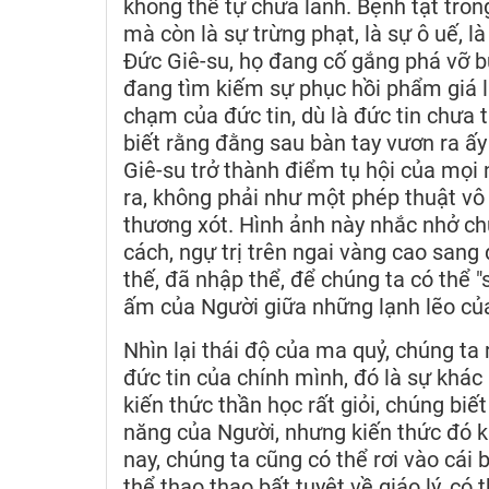
không thể tự chữa lành. Bệnh tật tron
mà còn là sự trừng phạt, là sự ô uế, l
Đức Giê-su, họ đang cố gắng phá vỡ 
đang tìm kiếm sự phục hồi phẩm giá l
chạm của đức tin, dù là đức tin chưa 
biết rằng đằng sau bàn tay vươn ra ấ
Giê-su trở thành điểm tụ hội của mọi 
ra, không phải như một phép thuật vô 
thương xót. Hình ảnh này nhắc nhở ch
cách, ngự trị trên ngai vàng cao san
thế, đã nhập thể, để chúng ta có thể 
ấm của Người giữa những lạnh lẽo của
Nhìn lại thái độ của ma quỷ, chúng ta
đức tin của chính mình, đó là sự khác 
kiến thức thần học rất giỏi, chúng biế
năng của Người, nhưng kiến thức đó 
nay, chúng ta cũng có thể rơi vào cái 
thể thao thao bất tuyệt về giáo lý, có