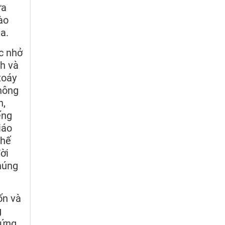
ữa
ào
a.
c nhở
nh và
xoáy
không
n,
ếng
iáo
thế
ời
húng
ốn và
g
hứng