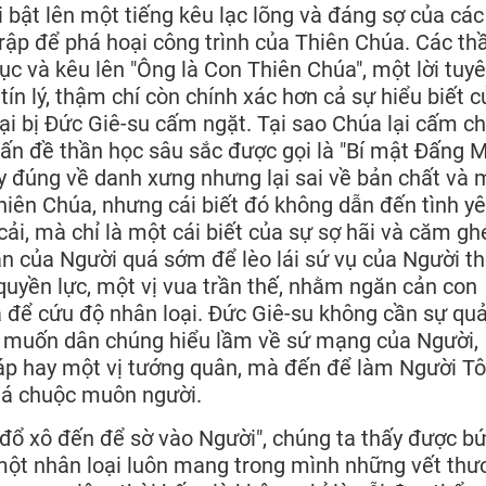
i bật lên một tiếng kêu lạc lõng và đáng sợ của các
h rập để phá hoại công trình của Thiên Chúa. Các th
hục và kêu lên "Ông là Con Thiên Chúa", một lời tuy
ín lý, thậm chí còn chính xác hơn cả sự hiểu biết c
ại bị Đức Giê-su cấm ngặt. Tại sao Chúa lại cấm c
vấn đề thần học sâu sắc được gọi là "Bí mật Đấng M
uy đúng về danh xưng nhưng lại sai về bản chất và
hiên Chúa, nhưng cái biết đó không dẫn đến tình yê
i, mà chỉ là một cái biết của sự sợ hãi và căm ghé
n của Người quá sớm để lèo lái sứ vụ của Người t
uyền lực, một vị vua trần thế, nhằm ngăn cản con
 để cứu độ nhân loại. Đức Giê-su không cần sự qu
g muốn dân chúng hiểu lầm về sứ mạng của Người,
p hay một vị tướng quân, mà đến để làm Người Tô
iá chuộc muôn người.
"đổ xô đến để sờ vào Người", chúng ta thấy được b
một nhân loại luôn mang trong mình những vết thư