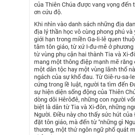
của Thiên Chúa được vang vọng đến t
ơn cứu độ.
Khi nhìn vào danh sách những địa dan
địa lý thần học vô cùng phong phú và 
giới hạn trong miền Ga-li-lê quen thu
tâm tôn giáo, từ xứ I-đu-mê ở phương
từ vùng phụ cận hai thành Tia và Xi-đ
mang một thông điệp mạnh mẽ rằng ơn
một dân tộc hay một vùng lãnh thổ n
ngách của sự khổ đau. Từ Giê-ru-sa-l
cứng trong lề luật, người ta tìm đến 
sự hiện diện sống động của Thiên Chú
dòng dõi Hêrôđê, những con người vốn 
biệt là dân từ Tia và Xi-đôn, những ng
Người. Điều này cho thấy sức hút của 
đặt tôn giáo, mà đến từ "những gì Ngườ
thương, một thứ ngôn ngữ phổ quát mà