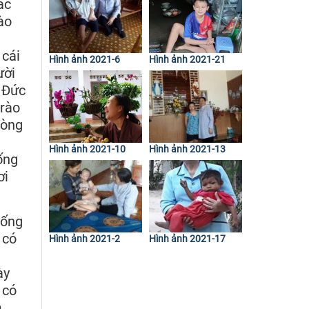
ác
ào
 cái
Hình ảnh 2021-6
Hình ảnh 2021-21
ười
. Đức
trào
lòng
Hình ảnh 2021-10
Hình ảnh 2021-13
ống
ơi
sống
 có
Hình ảnh 2021-2
Hình ảnh 2021-17
ày
 có
m