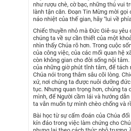
như rượu chè, cờ bạc, những thú vui t
lành tận căn. Đoạn Tin Mừng mời gọi 
náo nhiệt của thế gian, hãy "lui về ph
Chiếc thuyền nhỏ mà Đức Giê-su yêu 
chúng ta về sự cần thiết của một kho
nhìn thấy Chúa rõ hơn. Trong cuộc số
của công việc, của các mối quan hệ xã
còn không gian cho đời sống nội tâm.
của những giờ phút tĩnh tâm, để tách
Chúa nói trong thâm sâu cõi lòng. Chi
xứ, nơi chúng ta được nuôi dưỡng đức
tục. Nhưng quan trọng hơn, chúng ta 
mình, để Người cầm lái và hướng dẫn
ta vẫn muốn tự mình chèo chống và r
Bài học từ sự cấm đoán của Chúa đối 
kín đáo trong việc làm chứng cho Chú
nhưng lại theo cách thức phô trương,