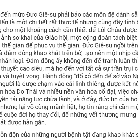
 đến mức Đức Giê-su phải bảo các môn đệ dành s
ấn là một chi tiết rất thực tế nhưng cũng đầy tính 
ng cho một khoảng cách cần thiết để Lời Chúa được
h ảnh sơ khai của Giáo hội, một cộng đoàn tách biệt
 thế gian để phục vụ thế gian. Đức Giê-su ngồi trên
 đám đông khao khát trên bờ, tạo nên một nhịp cầ
và nhân loại. Đám đông ấy không đến để tranh luận t
thuyết cao siêu, mà họ đến với tất cả sự trần trụi 
m và tuyệt vọng. Hành động "đổ xô đến để sờ vào N
gười là được chạm vào cái linh thiêng, được kết nố
ăn hóa Do Thái và nhiều nền văn hóa cổ đại, việc c
yền tải năng lực chữa lành, và ở đây, đức tin của họ
hưng lại vô cùng mãnh liệt, họ tin rằng chỉ cần mộ
để cuộc đời họ thay đổi, để những vết thương mưn
nát được hàn gắn.
hỗn độn của những người bệnh tật đang khao khát 