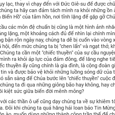
rụy lạc, thay vì chạy đến với Đức Giê-su để được ch
chúng ta hãy can đảm tách mình ra khỏi những ồn 
ía Biển Hồ" của tâm hồn, nơi tĩnh lặng để gặp gỡ Chú
cầu các môn đệ chuẩn bị cũng là một hình ảnh nhắ
ảng lặng, một khoảng cách đủ để nhìn lại chính mì
ng bận rộn ngày nay, chúng ta dễ bị cuốn vào vòng 
 hội, đến mức chúng ta bị "chen lấn" và ngạt thở, 
 Chúng ta cần một "chiếc thuyền" của sự cầu nguyệ
 mình ra khỏi áp lực của đám đông, để lắng nghe ti
ếc thuyền ấy cũng chính là gia đình, là cộng đoàn g
 tin và được bảo vệ khỏi những luồng sóng dữ của 
có sẵn sàng để Chúa bước lên "chiếc thuyền" cuộc đ
 chúng ta đi qua những giông bão hay không, hay c
ồi kiệt sức giữa biển đời mênh mông?
với các thần ô uế cũng dạy chúng ta về sự khiêm t
a. Đôi khi chúng ta quá hăng hái loan báo Tin Mừn
 ồn ào, muốn dùng những thành công trần thế để c