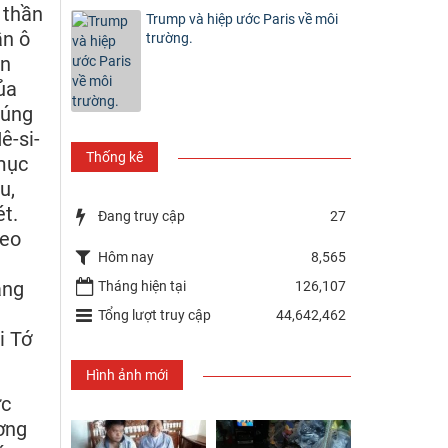
 thần
Trump và hiệp ước Paris về môi
ần ô
trường.
ên
ủa
húng
ê-si-
Thống kê
 mục
u,
t.
Đang truy cập
27
heo
Hôm nay
8,565
ảng
Tháng hiện tại
126,107
Tổng lượt truy cập
44,642,462
i Tớ
Hình ảnh mới
ức
ơng