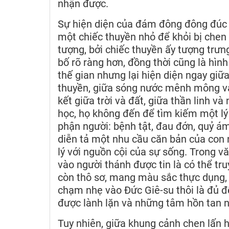
nhận được.
Sự hiện diện của đám đông đông đúc
một chiếc thuyền nhỏ để khỏi bị chen l
tượng, bởi chiếc thuyền ấy tượng trư
bố rõ ràng hơn, đồng thời cũng là hìn
thế gian nhưng lại hiện diện ngay giữa
thuyền, giữa sóng nước mênh mông và
kết giữa trời và đất, giữa thần linh 
học, họ không đến để tìm kiếm một lý 
phận người: bệnh tật, đau đớn, quỷ á
diễn tả một nhu cầu căn bản của con n
lý với nguồn cội của sự sống. Trong v
vào người thánh được tin là có thể tru
còn thô sơ, mang màu sắc thực dụng, n
chạm nhẹ vào Đức Giê-su thôi là đủ 
được lành lặn và những tâm hồn tan 
Tuy nhiên, giữa khung cảnh chen lấn 