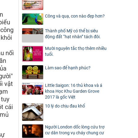
ẵn
Công và quạ, con nào đẹp hơn?
biểu
 công
Thành phố Mỹ có thể bị siêu
 khỏi
động đất “hạt nhân” tách đôi.
Mười nguyên tắc thọ thêm nhiều
u nối
tuổi.
hần
của
Làm sao để hạnh phúc?
gười"
i vật
Little Saigon: 16 thủ khoa và á
hạm
khoa Học Khu Garden Grove
2017 là gốc Việt
 tuy
t cái
10 lý do chịu đau khổ
g mủ
Người London dốc lòng cứu trợ
cư dân trong vụ cháy chung cư
sự