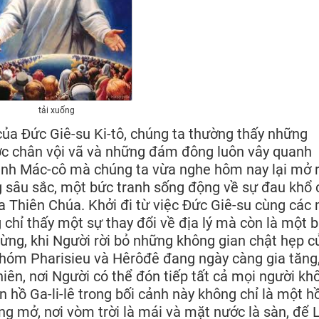
tải xuống
của Đức Giê-su Ki-tô, chúng ta thường thấy những
c chân vội vã và những đám đông luôn vây quanh
ánh Mác-cô mà chúng ta vừa nghe hôm nay lại mở 
 sâu sắc, một bức tranh sống động về sự đau khổ 
a Thiên Chúa. Khởi đi từ việc Đức Giê-su cùng các
g chỉ thấy một sự thay đổi về địa lý mà còn là một 
Mừng, khi Người rời bỏ những không gian chật hẹp c
nhóm Pharisieu và Hêrôđê đang ngày càng gia tăng
hiên, nơi Người có thể đón tiếp tất cả mọi người kh
n hồ Ga-li-lê trong bối cảnh này không chỉ là một h
g mở, nơi vòm trời là mái và mặt nước là sàn, để L