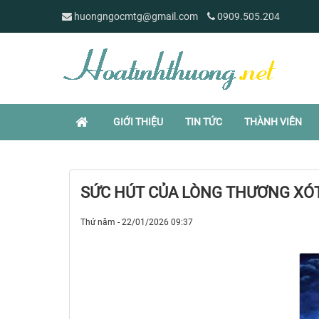
huongngocmtg@gmail.com
0909.505.204
GIỚI THIỆU
TIN TỨC
THÀNH VIÊN
SỨC HÚT CỦA LÒNG THƯƠNG XÓT
Thứ năm - 22/01/2026 09:37