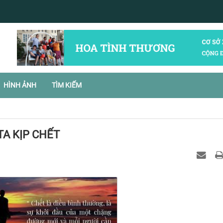
HÌNH ẢNH
TÌM KIẾM
TA KỊP CHẾT