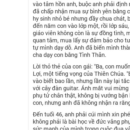
vào tâm hồn anh, buộc anh phải định 
đã chấp nhận mua sự bình yên bằng cá
hy sinh nhỏ bé nhưng đầy chua chát, 
đến năm con vào lớp một, rồi lớp sáu, 
giáo viên không còn là sự đồng tình, m
quan tâm, mua lấy sự đảm bảo cho tươn
tự mình dạy dỗ. Anh đã biến mình thà
cha dạy con bằng Tình Thân.
Lời thỏ thẻ của con gái: "Ba, con muốn
Lợi, một tiếng vọng của Thiên Chúa. 
vào biết bao lần, nhưng lần này lại t
với cây đàn guitar. Ánh mắt vui mừng c
phụ tử chân thật, không bị vướng bận 
con, nhưng anh đã không nhận ra rằng,
Đến tuổi 46, anh phải cúi mình xin p
không phải là bài học về đức vâng ph
sức mạnh của mình trong cuộc đua vật c