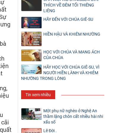
sự
THÍCH VỀ ĐÊM TỐI THIÊNG
mất
LIÊNG
 Sự
HÃY ĐẾN VỚI CHÚA GIÊ-SU
hưng
HIỀN HẬU VÀ KHIÊM NHƯỜNG
 bà
HỌC VỚI CHÚA VÀ MANG ÁCH
ch
CỦA CHÚA
kiện
HÃY HỌC VỚI CHÚA GIÊ-SU, VÌ
ắt
NGƯỜI HIỀN LÀNH VÀ KHIÊM
NHƯỜNG TRONG LÒNG
ng,
hiệu
Tin xem nhiều
Một phụ nữ nghèo ở Nghệ An
ẫu
thầm lặng chôn cất nhiều hài nhi
 cãi
xấu số
 quất
Lẽ Đời .