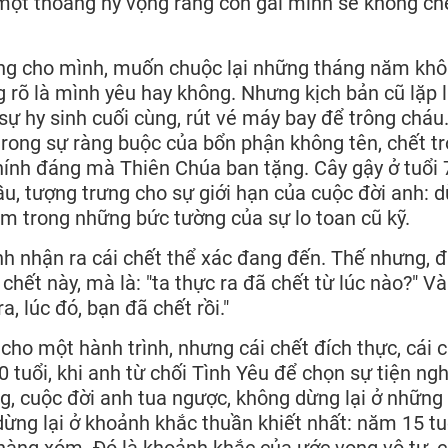
một thoáng hy vọng rằng con gái mình sẽ không ch
sống cho mình, muốn chuộc lại những tháng năm khô
rõ là mình yêu hay không. Nhưng kịch bản cũ lặp l
i sự hy sinh cuối cùng, rút vé máy bay để trông cháu
t trong sự ràng buộc của bổn phận không tên, chết t
chính đáng mà Thiên Chúa ban tặng. Cây gậy ở tuổi 
ầu, tượng trưng cho sự giới hạn của cuộc đời anh: 
cầm trong những bức tường của sự lo toan cũ kỹ.
nh nhận ra cái chết thể xác đang đến. Thế nhưng, đ
 chết này, mà là: "ta thực ra đã chết từ lúc nào?" V
a, lúc đó, bạn đã chết rồi."
cho một hành trình, nhưng cái chết đích thực, cái 
 tuổi, khi anh từ chối Tình Yêu để chọn sự tiện ngh
g, cuộc đời anh tua ngược, không dừng lại ở những
dừng lại ở khoảnh khắc thuần khiết nhất: năm 15 tu
hàng xóm. Đó là khoảnh khắc của ước vọng vô tư, 