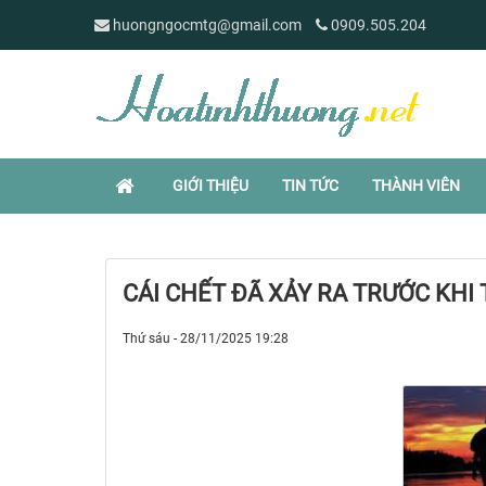
huongngocmtg@gmail.com
0909.505.204
GIỚI THIỆU
TIN TỨC
THÀNH VIÊN
CÁI CHẾT ĐÃ XẢY RA TRƯỚC KHI 
Thứ sáu - 28/11/2025 19:28