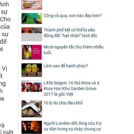
 Anh
 sự
Công và quạ, con nào đẹp hơn?
 Cho
 của
Thành phố Mỹ có thể bị siêu
a sự
động đất “hạt nhân” tách đôi.
 để
Mười nguyên tắc thọ thêm nhiều
ời
tuổi.
Làm sao để hạnh phúc?
 Vị
t
òng
Little Saigon: 16 thủ khoa và á
khoa Học Khu Garden Grove
nh
2017 là gốc Việt
ủa
10 lý do chịu đau khổ
Người London dốc lòng cứu trợ
và
cư dân trong vụ cháy chung cư
ỉ biết