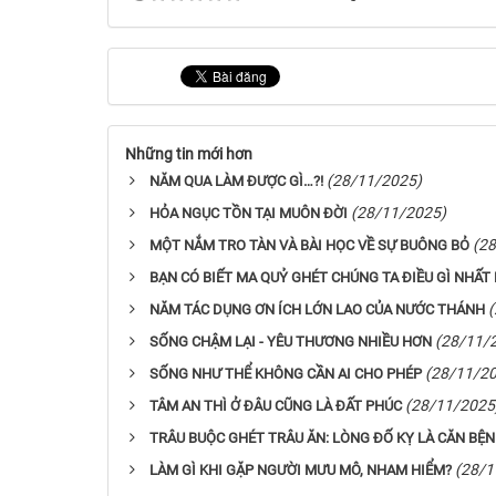
Những tin mới hơn
(28/11/2025)
NĂM QUA LÀM ĐƯỢC GÌ…?!
(28/11/2025)
HỎA NGỤC TỒN TẠI MUÔN ĐỜI
(2
MỘT NẮM TRO TÀN VÀ BÀI HỌC VỀ SỰ BUÔNG BỎ
BẠN CÓ BIẾT MA QUỶ GHÉT CHÚNG TA ĐIỀU GÌ NHẤT
NĂM TÁC DỤNG ƠN ÍCH LỚN LAO CỦA NƯỚC THÁNH
(28/11/
SỐNG CHẬM LẠI - YÊU THƯƠNG NHIỀU HƠN
(28/11/2
SỐNG NHƯ THỂ KHÔNG CẦN AI CHO PHÉP
(28/11/2025
TÂM AN THÌ Ở ĐÂU CŨNG LÀ ĐẤT PHÚC
TRÂU BUỘC GHÉT TRÂU ĂN: LÒNG ĐỐ KỴ LÀ CĂN BỆ
(28/1
LÀM GÌ KHI GẶP NGƯỜI MƯU MÔ, NHAM HIỂM?