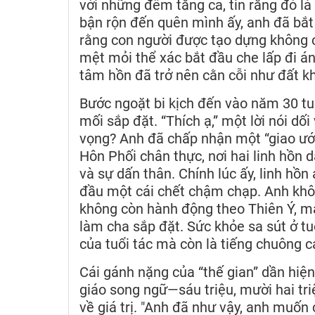
với những đêm tăng ca, tin rằng đó là
bận rộn đến quên mình ấy, anh đã bắt 
rằng con người được tạo dựng không 
mệt mỏi thể xác bắt đầu che lấp đi án
tâm hồn đã trở nên cằn cỗi như đất 
Bước ngoặt bi kịch đến vào năm 30 tu
mối sắp đặt. “Thích ạ,” một lời nói dối
vọng? Anh đã chấp nhận một “giao ước” 
Hôn Phối chân thực, nơi hai linh hồn 
và sự dấn thân. Chính lúc ấy, linh hồn
đầu một cái chết chậm chạp. Anh khôn
không còn hành động theo Thiên Ý, m
làm cha sắp đặt. Sức khỏe sa sút ở tuổ
của tuổi tác mà còn là tiếng chuông c
Cái gánh nặng của “thế gian” dần hiện
giáo song ngữ—sáu triệu, mười hai tri
về giá trị. "Anh đã như vậy, anh muốn 