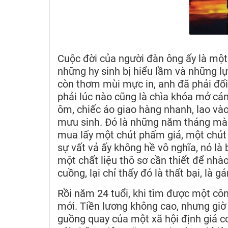
Cuộc đời của người đàn ông ấy là mộ
những hy sinh bị hiểu lầm và những lự
còn thơm mùi mực in, anh đã phải đối 
phải lúc nào cũng là chìa khóa mở cá
ôm, chiếc áo giao hàng nhanh, lao và
mưu sinh. Đó là những năm tháng mà 
mua lấy một chút phẩm giá, một chút
sự vất vả ấy không hề vô nghĩa, nó l
một chất liệu thô sơ cần thiết để nh
cuồng, lại chỉ thấy đó là thất bại, là 
Rồi năm 24 tuổi, khi tìm được một cô
mới. Tiền lương không cao, nhưng giờ
guồng quay của một xã hội định giá c