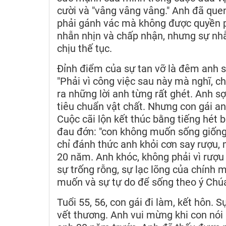
cười và "vâng vâng vâng." Anh đã quen v
phải gánh vác mà không được quyền p
nhẫn nhịn và chấp nhận, nhưng sự nhẫn
chịu thế tục.
Đỉnh điểm của sự tan vỡ là đêm anh s
"Phải vì công việc sau này mà nghĩ, c
ra những lời anh từng rất ghét. Anh sợ
tiêu chuẩn vật chất. Nhưng con gái anh
Cuộc cãi lộn kết thúc bằng tiếng hét bấ
đau đớn: "con không muốn sống giống 
chỉ đánh thức anh khỏi cơn say rượu,
20 năm. Anh khóc, không phải vì rượu 
sự trống rỗng, sự lạc lõng của chính
muốn và sự tự do để sống theo ý Chú
Tuổi 55, 56, con gái đi làm, kết hôn
vết thương. Anh vui mừng khi con nói 