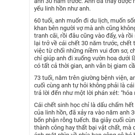
anh 30 năm trước. Anh đã thấy được 
yểu linh hồn như anh.
60 tuổi, anh muốn đi du lịch, muốn 
khan bên người vợ mà anh cũng không 
tranh cãi, rồi đâu cũng vào đấy, và rồ
lại trở về cái chết 30 năm trước, chế
việc từ chối những niềm vui đơn sơ, 
chỉ giúp anh đi xuống vườn hoa dưới l
có tất cả thời gian, anh vẫn bị giam 
73 tuổi, nằm trên giường bệnh viện, a
cuối cùng anh tự hỏi không phải là cái
trả lời đến như một lời phán xét: "hóa r
Cái chết sinh học chỉ là dấu chấm hết 
của linh hồn, đã xảy ra vào năm anh 30
bổn phận rỗng tuếch. Ba giây cuối cùn
thành công hay thất bại vật chất, mà 
ánh mắt nhìn về phía ban công cô bé 