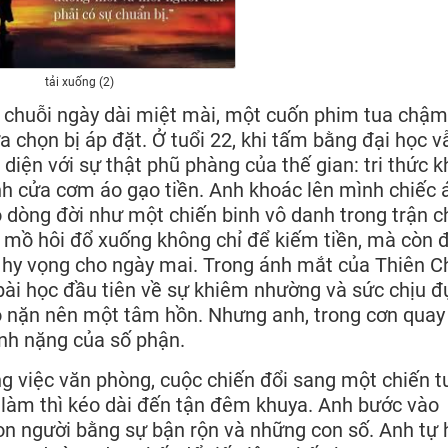
tải xuống (2)
t chuỗi ngày dài miệt mài, một cuốn phim tua chậm
a chọn bị áp đặt. Ở tuổi 22, khi tấm bằng đại học v
diện với sự thật phũ phàng của thế gian: tri thức 
nh cửa cơm áo gạo tiền. Anh khoác lên mình chiếc 
o dòng đời như một chiến binh vô danh trong trận c
mồ hôi đổ xuống không chỉ để kiếm tiền, mà còn 
 hy vọng cho ngày mai. Trong ánh mắt của Thiên C
à bài học đầu tiên về sự khiêm nhường và sức chịu 
ào nặn nên một tâm hồn. Nhưng anh, trong cơn quay
gánh nặng của số phận.
ng việc văn phòng, cuộc chiến đổi sang một chiến t
 làm thì kéo dài đến tận đêm khuya. Anh bước vào
on người bằng sự bận rộn và những con số. Anh tự