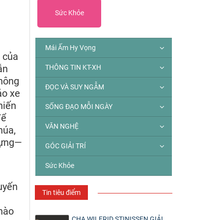
Sức Khỏe
Mái Ấm Hy Vọng
 của
ẫn
THÔNG TIN KT-XH
không
ĐỌC VÀ SUY NGẪM
áo xe
hiến
SỐNG ĐẠO MỖI NGÀY
để
VĂN NGHỆ
húa,
đựng—
GÓC GIẢI TRÍ
Sức Khỏe
uyến
Tin tiêu điểm
 hào
CHA WILFRID STINISSEN GIẢI