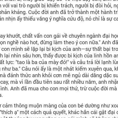
ới vai trò người bị khiển trách, người bị đòi hỏi, n
hản kháng. Cuộc đời anh đã trở thành một hành tr
 nhịn ấy thiếu vắng ý nghĩa cứu độ, nó chỉ là sự 
ay khướt, chất vấn con gái về chuyên ngành đại họ
họn nghề nào hot, đừng làm theo ý con nữa." Anh đã
 con mình sẽ lặp lại bi kịch của anh—sự thất bại tr
 lại nhìn sâu hơn, thấy được bi kịch của linh hồn a
t lực: "tao là ba của mày đó!" và câu trả lời lạnh lù
như ba." Câu nói ấy là một nhát kiếm xuyên qua, 
 mà đánh thức anh khỏi cơn mê ngủ dài dằng dặc s
cay, mà vì lần đầu tiên sau rất nhiều năm, anh nhậ
 mình. Anh đã mua cho con mọi thứ, trừ cuộc đời mà
a.
. Sự cảm thông muộn màng của con bé dường như xo
"thích ạ" một cách quả quyết, khác hẳn cái gật đại 