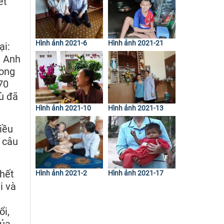
ết
Hình ảnh 2021-6
Hình ảnh 2021-21
ại:
. Anh
rong
70
dù đã
Hình ảnh 2021-10
Hình ảnh 2021-13
iều
à câu
chết
Hình ảnh 2021-2
Hình ảnh 2021-17
i và
ổi,
của