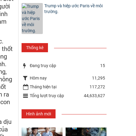
gười
Trump và hiệp ước Paris về môi
trường.
ình
cam
c.
Thống kê
 thốt
ong
nh.
Đang truy cập
15
ng,
Hôm nay
11,295
không
uốt
Tháng hiện tại
117,272
n ra
Tổng lượt truy cập
44,633,627
 con
Hình ảnh mới
a dịu
của