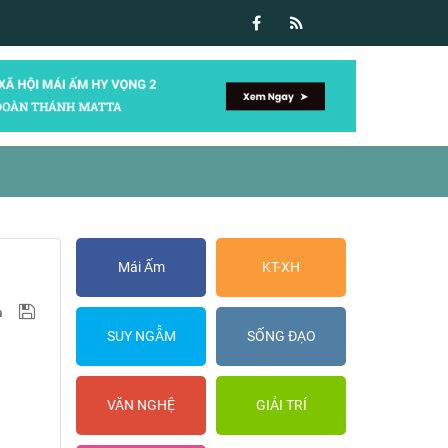
Mái Ấm
KT-XH
SUY NGẪM
SỐNG ĐẠO
VĂN NGHỆ
GIẢI TRÍ