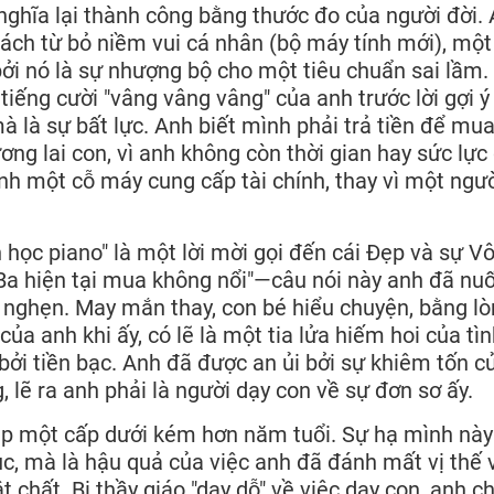
nghĩa lại thành công bằng thước đo của người đời.
ch từ bỏ niềm vui cá nhân (bộ máy tính mới), một
bởi nó là sự nhượng bộ cho một tiêu chuẩn sai lầm.
tiếng cười "vâng vâng vâng" của anh trước lời gợi ý
à là sự bất lực. Anh biết mình phải trả tiền để mu
g lai con, vì anh không còn thời gian hay sức lực
nh một cỗ máy cung cấp tài chính, thay vì một ngư
 học piano" là một lời mời gọi đến cái Đẹp và sự Vô
"Ba hiện tại mua không nổi"—câu nói này anh đã nuố
ắc nghẹn. May mắn thay, con bé hiểu chuyện, bằng l
ủa anh khi ấy, có lẽ là một tia lửa hiếm hoi của tì
bởi tiền bạc. Anh đã được an ủi bởi sự khiêm tốn c
 lẽ ra anh phải là người dạy con về sự đơn sơ ấy.
hép một cấp dưới kém hơn năm tuổi. Sự hạ mình này
ục, mà là hậu quả của việc anh đã đánh mất vị thế 
hất. Bị thầy giáo "dạy dỗ" về việc dạy con, anh ch