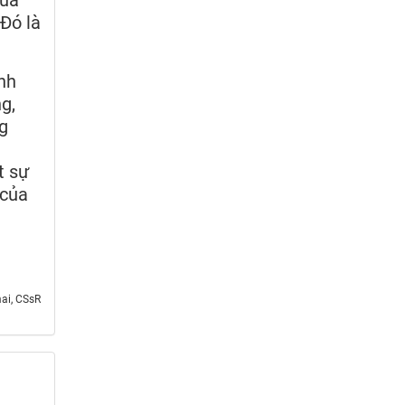
 Đó là
inh
g,
g
t sự
 của
ai, CSsR