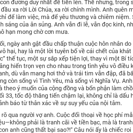
 con đường duy nhất để tiến lên. Thế nhưng, trong 
đầu xa rời Lời Chúa, xa rời chính mình. Anh quên 
chỉ để làm việc, mà để yêu thương và chiêm niệm.
h sáng của ân sủng. Anh vẫn đi lễ, vẫn đọc kinh, n
khô hạn mong chờ cơn mưa.
ổi, ngày anh gật đầu chấp thuận cuộc hôn nhân do
 vô hại, hay là một lời tuyên bố về cái chết của khát
thế tục, một sự sắp xếp tiện lợi, thay vì một Bí tí
dâng hiến trọn vẹn cho nhau trong tình yêu vô điều 
 anh, dù vẫn mang hơi thở và trái tim vẫn đập, đã b
g còn sống vì Tình Yêu, mà sống vì Nghĩa Vụ. Anh
à theo ý muốn của cộng đồng và bổn phận làm chồ
i 33, tốc độ thăng tiến chậm lại, không chỉ là dấu 
ảnh báo từ thân xác về sự suy yếu của nội tâm.
 rõ qua người vợ anh. Cuộc đối thoại về học phí m
ệu—không phải là tranh cãi về tiền bạc, mà là tranh
con anh cũng thất bại sao?!" Câu nói ấy là chiếc roi