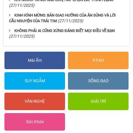
(27/11/2025)
KINH KÍNH MỪNG: BẢN GIAO HƯỞNG CỦA ÂN SỦNG VÀ LỜI
(27/11/2025)
CẦU NGUYỆN CỦA TRÁI TIM
KHÔNG PHẢI AI CŨNG XỨNG ĐÁNG BIẾT MỌI ĐIỀU VỀ BẠN
(27/11/2025)
Mái Ấm
KT-XH
SUY NGẪM
SỐNG ĐẠO
VĂN NGHỆ
GIẢI TRÍ
Sức Khỏe