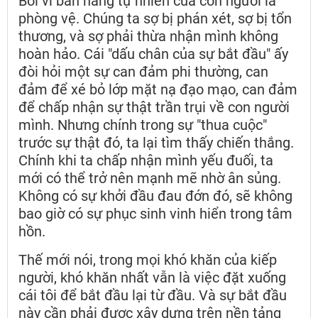
Bởi vì bản năng tự nhiên của con người là
phòng vệ. Chúng ta sợ bị phán xét, sợ bị tổn
thương, và sợ phải thừa nhận mình không
hoàn hảo. Cái "dấu chân của sự bắt đầu" ấy
đòi hỏi một sự can đảm phi thường, can
đảm để xé bỏ lớp mặt nạ đạo mạo, can đảm
để chấp nhận sự thật trần trụi về con người
mình. Nhưng chính trong sự "thua cuộc"
trước sự thật đó, ta lại tìm thấy chiến thắng.
Chính khi ta chấp nhận mình yếu đuối, ta
mới có thể trở nên mạnh mẽ nhờ ân sủng.
Không có sự khởi đầu đau đớn đó, sẽ không
bao giờ có sự phục sinh vinh hiển trong tâm
hồn.
Thế mới nói, trong mọi khó khăn của kiếp
người, khó khăn nhất vẫn là việc đặt xuống
cái tôi để bắt đầu lại từ đầu. Và sự bắt đầu
này cần phải được xây dựng trên nền tảng