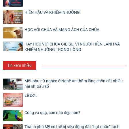
HIỀN HẬU VÀ KHIÊM NHƯỜNG
HỌC VỚI CHÚA VÀ MANG ÁCH CỦA CHÚA
HÃY HỌC VỚI CHÚA GIÊ-SU, VÌ NGƯỜI HIỀN LÀNH VÀ
KHIÊM NHƯỜNG TRONG LÒNG
Tin xem nhiều
Một phụ nữ nghèo ở Nghệ An thầm lặng chôn cất nhiều
hài nhi xấu số
Lẽ Đời .
Công và quạ, con nào đẹp hơn?
Thành phố Mỹ có thể bị siêu động đất “hạt nhân” tách