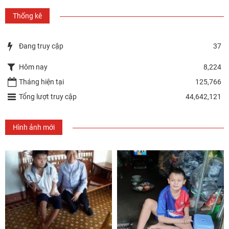
Thống kê
Đang truy cập
37
Hôm nay
8,224
Tháng hiện tại
125,766
Tổng lượt truy cập
44,642,121
Hình ảnh mới