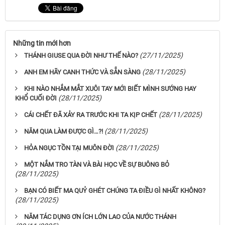
Những tin mới hơn
(27/11/2025)
THÁNH GIUSE QUA ĐỜI NHƯ THẾ NÀO?
(28/11/2025)
ANH EM HÃY CANH THỨC VÀ SẴN SÀNG
KHI NÀO NHẮM MẮT XUÔI TAY MỚI BIẾT MÌNH SƯỚNG HAY
(28/11/2025)
KHỔ CUỐI ĐỜI
(28/11/2025)
CÁI CHẾT ĐÃ XẢY RA TRƯỚC KHI TA KỊP CHẾT
(28/11/2025)
NĂM QUA LÀM ĐƯỢC GÌ…?!
(28/11/2025)
HỎA NGỤC TỒN TẠI MUÔN ĐỜI
MỘT NẮM TRO TÀN VÀ BÀI HỌC VỀ SỰ BUÔNG BỎ
(28/11/2025)
BẠN CÓ BIẾT MA QUỶ GHÉT CHÚNG TA ĐIỀU GÌ NHẤT KHÔNG?
(28/11/2025)
NĂM TÁC DỤNG ƠN ÍCH LỚN LAO CỦA NƯỚC THÁNH