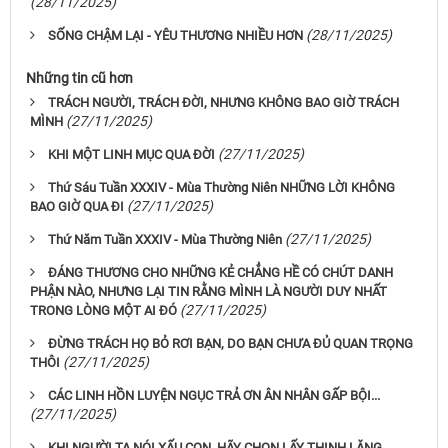
(28/11/2025)
(28/11/2025)
SỐNG CHẬM LẠI - YÊU THƯƠNG NHIỀU HƠN
Những tin cũ hơn
TRÁCH NGƯỜI, TRÁCH ĐỜI, NHƯNG KHÔNG BAO GIỜ TRÁCH
(27/11/2025)
MÌNH
(27/11/2025)
KHI MỘT LINH MỤC QUA ĐỜI
Thứ Sáu Tuần XXXIV - Mùa Thường Niên NHỮNG LỜI KHÔNG
(27/11/2025)
BAO GIỜ QUA ĐI
(27/11/2025)
Thứ Năm Tuần XXXIV - Mùa Thường Niên
ĐÁNG THƯƠNG CHO NHỮNG KẺ CHẲNG HỀ CÓ CHÚT DANH
PHẬN NÀO, NHƯNG LẠI TIN RẰNG MÌNH LÀ NGƯỜI DUY NHẤT
(27/11/2025)
TRONG LÒNG MỘT AI ĐÓ
ĐỪNG TRÁCH HỌ BỎ RƠI BẠN, DO BẠN CHƯA ĐỦ QUAN TRỌNG
(27/11/2025)
THÔI
CÁC LINH HỒN LUYỆN NGỤC TRẢ ƠN ÂN NHÂN GẤP BỘI...
(27/11/2025)
KHI NGƯỜI TA NÓI XẤU CON, HÃY CHỌN LẤY THINH LẶNG