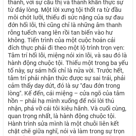
thành, với sự cầu thị và thành khẩn thực sự
từ đáy lòng. Một lời xưng tội thốt ra từ đầu
môi chót lưỡi, thiếu đi sức nặng của sự đau
đớn hối lỗi, thì cũng chỉ là những âm thanh
rỗng tuếch vang lên rồi tan biến vào hư
không. Tiến trình của một cuộc hoán cải
đích thực phải đi theo một lộ trình trọn vẹn:
Tâm trí hối lỗi, miệng nói xin lỗi, và sau đó là
hành động chuộc tội. Thiếu một trong ba yếu
tố này, sự sám hối chỉ là nửa vời. Trước hết,
tâm trí phải nhận thức được sự sai trái, phải
cảm thấy day dứt, đó là sự "đau đớn trong
lòng". Kế đến, cái miệng – cửa ngõ của tâm
hồn – phải hạ mình xuống để nói lời thú
nhận, phá vỡ cái tôi kiêu hãnh. Và cuối cùng,
quan trọng nhất, là hành động chuộc tội.
Hành trình sửa mình là một chuỗi liên kết
chặt chẽ giữa nghĩ, nói và làm trong sự trọn