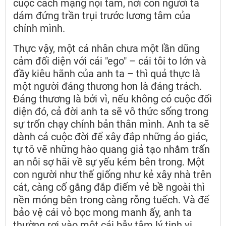
cuộc cách mạng nội tâm, nơi con người ta
dám đứng trần trụi trước lương tâm của
chính mình.
Thực vậy, một cá nhân chưa một lần dũng
cảm đối diện với cái "ego" – cái tôi to lớn và
đầy kiêu hãnh của anh ta – thì quả thực là
một người đáng thương hơn là đáng trách.
Đáng thương là bởi vì, nếu không có cuộc đối
diện đó, cả đời anh ta sẽ vô thức sống trong
sự trốn chạy chính bản thân mình. Anh ta sẽ
dành cả cuộc đời để xây đắp những ảo giác,
tự tô vẽ những hào quang giả tạo nhằm trấn
an nỗi sợ hãi về sự yếu kém bên trong. Một
con người như thế giống như kẻ xây nhà trên
cát, càng cố gắng đắp điếm vẻ bề ngoài thì
nền móng bên trong càng rỗng tuếch. Và để
bảo vệ cái vỏ bọc mong manh ấy, anh ta
thường rơi vào một cái bẫy tâm lý tinh vi,