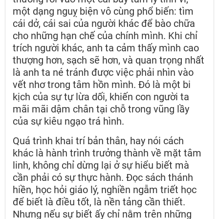
một dạng nguỵ biện vô cùng phổ biến: tìm
cái dở, cái sai của người khác để bào chữa
cho những hạn chế của chính mình. Khi chỉ
trích người khác, anh ta cảm thấy mình cao
thượng hơn, sạch sẽ hơn, và quan trọng nhất
là anh ta né tránh được việc phải nhìn vào
vết nhơ trong tâm hồn mình. Đó là một bi
kịch của sự tự lừa dối, khiến con người ta
mãi mãi dậm chân tại chỗ trong vũng lầy
của sự kiêu ngạo trá hình.
Quá trình khai trí bản thân, hay nói cách
khác là hành trình trưởng thành về mặt tâm
linh, không chỉ dừng lại ở sự hiểu biết mà
cần phải có sự thực hành. Đọc sách thánh
hiền, học hỏi giáo lý, nghiền ngẫm triết học
để biết là điều tốt, là nền tảng cần thiết.
Nhưng nếu sự biết ấy chỉ nằm trên những