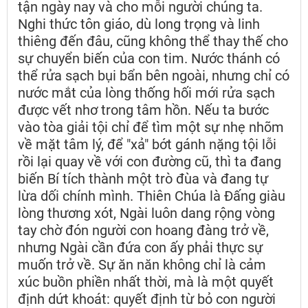
tận ngày nay và cho mỗi người chúng ta.
Nghi thức tôn giáo, dù long trọng và linh
thiêng đến đâu, cũng không thể thay thế cho
sự chuyển biến của con tim. Nước thánh có
thể rửa sạch bụi bẩn bên ngoài, nhưng chỉ có
nước mắt của lòng thống hối mới rửa sạch
được vết nhơ trong tâm hồn. Nếu ta bước
vào tòa giải tội chỉ để tìm một sự nhẹ nhõm
về mặt tâm lý, để "xả" bớt gánh nặng tội lỗi
rồi lại quay về với con đường cũ, thì ta đang
biến Bí tích thành một trò đùa và đang tự
lừa dối chính mình. Thiên Chúa là Đấng giàu
lòng thương xót, Ngài luôn dang rộng vòng
tay chờ đón người con hoang đàng trở về,
nhưng Ngài cần đứa con ấy phải thực sự
muốn trở về. Sự ăn năn không chỉ là cảm
xúc buồn phiền nhất thời, mà là một quyết
định dứt khoát: quyết định từ bỏ con người