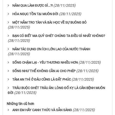
(28/11/2025)
NĂM QUA LÀM ĐƯỢC GÌ…?!
(28/11/2025)
HỎA NGỤC TỒN TẠI MUÔN ĐỜI
MỘT NẮM TRO TÀN VÀ BÀI HỌC VỀ SỰ BUÔNG BỎ
(28/11/2025)
BẠN CÓ BIẾT MA QUỶ GHÉT CHÚNG TA ĐIỀU GÌ NHẤT KHÔNG?
(28/11/2025)
NĂM TÁC DỤNG ƠN ÍCH LỚN LAO CỦA NƯỚC THÁNH
(28/11/2025)
(28/11/2025)
SỐNG CHẬM LẠI - YÊU THƯƠNG NHIỀU HƠN
(28/11/2025)
SỐNG NHƯ THỂ KHÔNG CẦN AI CHO PHÉP
(28/11/2025)
TÂM AN THÌ Ở ĐÂU CŨNG LÀ ĐẤT PHÚC
TRÂU BUỘC GHÉT TRÂU ĂN: LÒNG ĐỐ KỴ LÀ CĂN BỆNH MUÔN
(28/11/2025)
ĐỜI
Những tin cũ hơn
(28/11/2025)
ANH EM HÃY CANH THỨC VÀ SẴN SÀNG