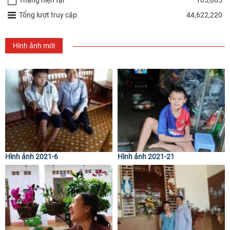
Tổng lượt truy cập
44,622,220
Hình ảnh mới
Hình ảnh 2021-6
Hình ảnh 2021-21