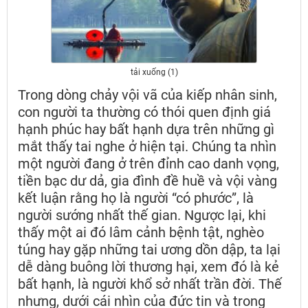
tải xuống (1)
Trong dòng chảy vội vã của kiếp nhân sinh,
con người ta thường có thói quen định giá
hạnh phúc hay bất hạnh dựa trên những gì
mắt thấy tai nghe ở hiện tại. Chúng ta nhìn
một người đang ở trên đỉnh cao danh vọng,
tiền bạc dư dả, gia đình đề huề và vội vàng
kết luận rằng họ là người “có phước”, là
người sướng nhất thế gian. Ngược lại, khi
thấy một ai đó lâm cảnh bệnh tật, nghèo
túng hay gặp những tai ương dồn dập, ta lại
dễ dàng buông lời thương hại, xem đó là kẻ
bất hạnh, là người khổ sở nhất trần đời. Thế
nhưng, dưới cái nhìn của đức tin và trong