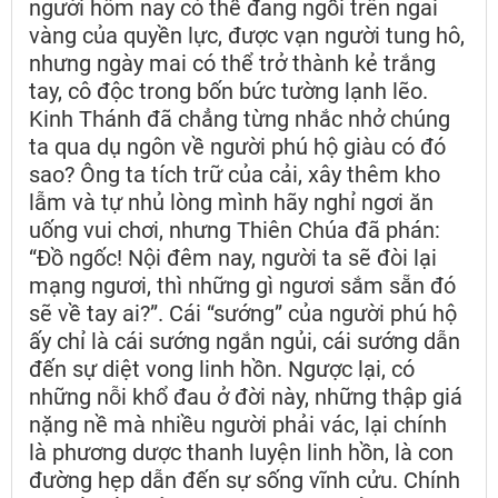
người hôm nay có thể đang ngồi trên ngai
vàng của quyền lực, được vạn người tung hô,
nhưng ngày mai có thể trở thành kẻ trắng
tay, cô độc trong bốn bức tường lạnh lẽo.
Kinh Thánh đã chẳng từng nhắc nhở chúng
ta qua dụ ngôn về người phú hộ giàu có đó
sao? Ông ta tích trữ của cải, xây thêm kho
lẫm và tự nhủ lòng mình hãy nghỉ ngơi ăn
uống vui chơi, nhưng Thiên Chúa đã phán:
“Đồ ngốc! Nội đêm nay, người ta sẽ đòi lại
mạng ngươi, thì những gì ngươi sắm sẵn đó
sẽ về tay ai?”. Cái “sướng” của người phú hộ
ấy chỉ là cái sướng ngắn ngủi, cái sướng dẫn
đến sự diệt vong linh hồn. Ngược lại, có
những nỗi khổ đau ở đời này, những thập giá
nặng nề mà nhiều người phải vác, lại chính
là phương dược thanh luyện linh hồn, là con
đường hẹp dẫn đến sự sống vĩnh cửu. Chính