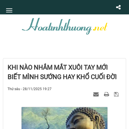
KHI NÀO NHẮM MẮT XUÔI TAY MỚI
BIẾT MÌNH SƯỚNG HAY KHỔ CUỐI ĐỜI
Thứ sáu - 28/11/2025 19:27