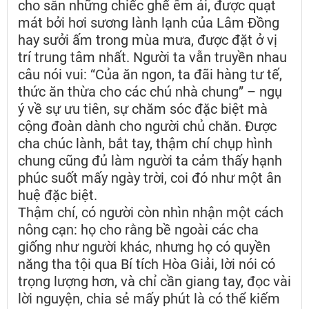
cho sẵn những chiếc ghế êm ái, được quạt
mát bởi hơi sương lành lạnh của Lâm Đồng
hay sưởi ấm trong mùa mưa, được đặt ở vị
trí trung tâm nhất. Người ta vẫn truyền nhau
câu nói vui: “Của ăn ngon, ta đãi hàng tư tế,
thức ăn thừa cho các chú nhà chung” – ngụ
ý về sự ưu tiên, sự chăm sóc đặc biệt mà
cộng đoàn dành cho người chủ chăn. Được
cha chúc lành, bắt tay, thậm chí chụp hình
chung cũng đủ làm người ta cảm thấy hạnh
phúc suốt mấy ngày trời, coi đó như một ân
huệ đặc biệt.
Thậm chí, có người còn nhìn nhận một cách
nông cạn: họ cho rằng bề ngoài các cha
giống như người khác, nhưng họ có quyền
năng tha tội qua Bí tích Hòa Giải, lời nói có
trọng lượng hơn, và chỉ cần giang tay, đọc vài
lời nguyện, chia sẻ mấy phút là có thể kiếm