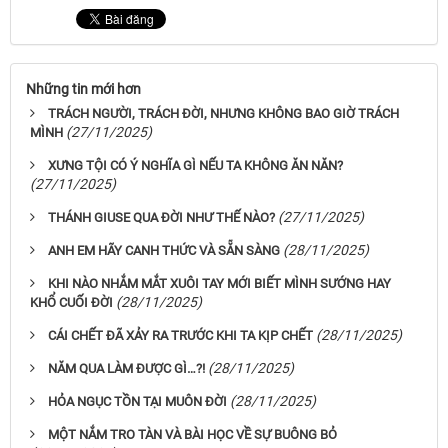
Những tin mới hơn
TRÁCH NGƯỜI, TRÁCH ĐỜI, NHƯNG KHÔNG BAO GIỜ TRÁCH
(27/11/2025)
MÌNH
XƯNG TỘI CÓ Ý NGHĨA GÌ NẾU TA KHÔNG ĂN NĂN?
(27/11/2025)
(27/11/2025)
THÁNH GIUSE QUA ĐỜI NHƯ THẾ NÀO?
(28/11/2025)
ANH EM HÃY CANH THỨC VÀ SẴN SÀNG
KHI NÀO NHẮM MẮT XUÔI TAY MỚI BIẾT MÌNH SƯỚNG HAY
(28/11/2025)
KHỔ CUỐI ĐỜI
(28/11/2025)
CÁI CHẾT ĐÃ XẢY RA TRƯỚC KHI TA KỊP CHẾT
(28/11/2025)
NĂM QUA LÀM ĐƯỢC GÌ…?!
(28/11/2025)
HỎA NGỤC TỒN TẠI MUÔN ĐỜI
MỘT NẮM TRO TÀN VÀ BÀI HỌC VỀ SỰ BUÔNG BỎ