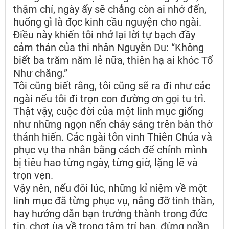
thậm chí, ngày ấy sẽ chẳng còn ai nhớ đến,
huống gì là đọc kinh cầu nguyện cho ngài.
Điều này khiến tôi nhớ lại lời tự bạch đầy
cảm thán của thi nhân Nguyễn Du: “Không
biết ba trăm năm lẻ nữa, thiên hạ ai khóc Tố
Như chăng.”
Tôi cũng biết rằng, tôi cũng sẽ ra đi như các
ngài nếu tôi đi trọn con đường ơn gọi tu trì.
Thật vậy, cuộc đời của một linh mục giống
như những ngọn nến cháy sáng trên bàn thờ
thánh hiến. Các ngài tôn vinh Thiên Chúa và
phục vụ tha nhân bằng cách để chính mình
bị tiêu hao từng ngày, từng giờ, lặng lẽ và
trọn vẹn.
Vậy nên, nếu đôi lúc, những kỉ niệm về một
linh mục đã từng phục vụ, nâng đỡ tinh thần,
hay hướng dẫn bạn trưởng thành trong đức
tin, chợt ùa về trong tâm trí bạn, đừng ngần