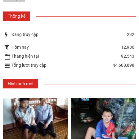
Thống kê
Đang truy cập
232
Hôm nay
12,986
Tháng hiện tại
92,543
Tổng lượt truy cập
44,608,898
Hình ảnh mới