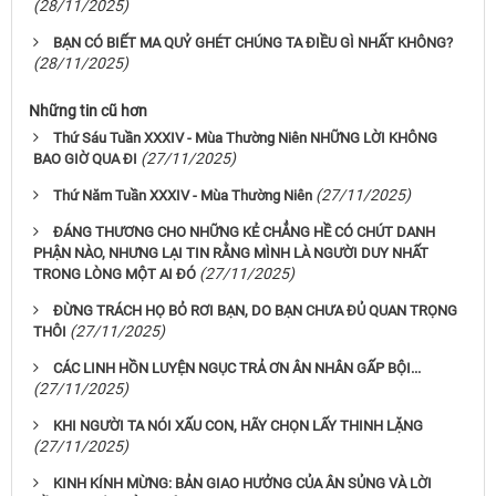
(28/11/2025)
BẠN CÓ BIẾT MA QUỶ GHÉT CHÚNG TA ĐIỀU GÌ NHẤT KHÔNG?
(28/11/2025)
Những tin cũ hơn
Thứ Sáu Tuần XXXIV - Mùa Thường Niên NHỮNG LỜI KHÔNG
(27/11/2025)
BAO GIỜ QUA ĐI
(27/11/2025)
Thứ Năm Tuần XXXIV - Mùa Thường Niên
ĐÁNG THƯƠNG CHO NHỮNG KẺ CHẲNG HỀ CÓ CHÚT DANH
PHẬN NÀO, NHƯNG LẠI TIN RẰNG MÌNH LÀ NGƯỜI DUY NHẤT
(27/11/2025)
TRONG LÒNG MỘT AI ĐÓ
ĐỪNG TRÁCH HỌ BỎ RƠI BẠN, DO BẠN CHƯA ĐỦ QUAN TRỌNG
(27/11/2025)
THÔI
CÁC LINH HỒN LUYỆN NGỤC TRẢ ƠN ÂN NHÂN GẤP BỘI...
(27/11/2025)
KHI NGƯỜI TA NÓI XẤU CON, HÃY CHỌN LẤY THINH LẶNG
(27/11/2025)
KINH KÍNH MỪNG: BẢN GIAO HƯỞNG CỦA ÂN SỦNG VÀ LỜI