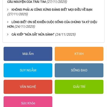
(27/11/2025)
CẦU NGUYỆN CỦA TRÁI TIM
KHÔNG PHẢI AI CŨNG XỨNG ĐÁNG BIẾT MỌI ĐIỀU VỀ BẠN
(27/11/2025)
LÒNG BIẾT ƠN SẼ KHIẾN CUỘC SỐNG CỦA CHÚNG TA KỲ DIỆU
(24/11/2025)
HƠN
(24/11/2025)
CÁI KIẾP "NỬA SẮT NỬA SÀNH"
Mái Ấm
KT-XH
SUY NGẪM
SỐNG ĐẠO
VĂN NGHỆ
GIẢI TRÍ
Sức Khỏe