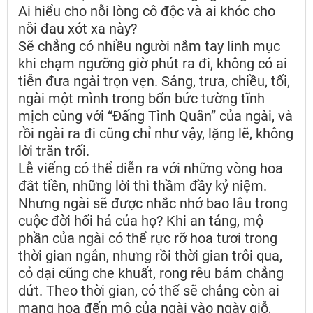
Ai hiểu cho nỗi lòng cô độc và ai khóc cho
nỗi đau xót xa này?
Sẽ chẳng có nhiều người nắm tay linh mục
khi chạm ngưỡng giờ phút ra đi, không có ai
tiễn đưa ngài trọn vẹn. Sáng, trưa, chiều, tối,
ngài một mình trong bốn bức tường tĩnh
mịch cùng với “Đấng Tình Quân” của ngài, và
rồi ngài ra đi cũng chỉ như vậy, lặng lẽ, không
lời trăn trối.
Lễ viếng có thể diễn ra với những vòng hoa
đắt tiền, những lời thì thầm đầy kỷ niệm.
Nhưng ngài sẽ được nhắc nhớ bao lâu trong
cuộc đời hối hả của họ? Khi an táng, mộ
phần của ngài có thể rực rỡ hoa tươi trong
thời gian ngắn, nhưng rồi thời gian trôi qua,
cỏ dại cũng che khuất, rong rêu bám chẳng
dứt. Theo thời gian, có thể sẽ chẳng còn ai
mang hoa đến mộ của ngài vào ngày giỗ,