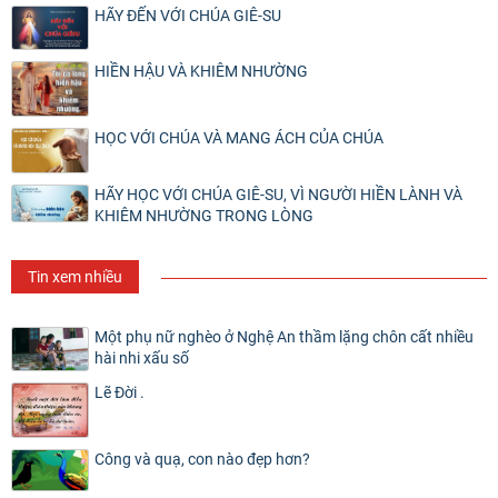
HÃY ĐẾN VỚI CHÚA GIÊ-SU
HIỀN HẬU VÀ KHIÊM NHƯỜNG
HỌC VỚI CHÚA VÀ MANG ÁCH CỦA CHÚA
HÃY HỌC VỚI CHÚA GIÊ-SU, VÌ NGƯỜI HIỀN LÀNH VÀ
KHIÊM NHƯỜNG TRONG LÒNG
Tin xem nhiều
Một phụ nữ nghèo ở Nghệ An thầm lặng chôn cất nhiều
hài nhi xấu số
Lẽ Đời .
Công và quạ, con nào đẹp hơn?