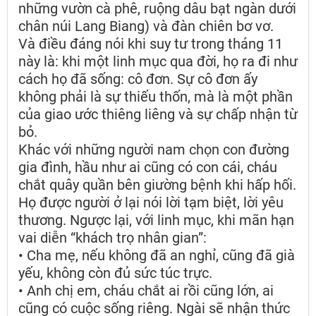
những vườn cà phê, ruộng dâu bạt ngàn dưới
chân núi Lang Biang) và đàn chiên bơ vơ.
Và điều đáng nói khi suy tư trong tháng 11
này là: khi một linh mục qua đời, họ ra đi như
cách họ đã sống: cô đơn. Sự cô đơn ấy
không phải là sự thiếu thốn, mà là một phần
của giao ước thiêng liêng và sự chấp nhận từ
bỏ.
Khác với những người nam chọn con đường
gia đình, hầu như ai cũng có con cái, cháu
chắt quây quần bên giường bệnh khi hấp hối.
Họ được người ở lại nói lời tạm biệt, lời yêu
thương. Ngược lại, với linh mục, khi mãn hạn
vai diễn “khách trọ nhân gian”:
• Cha mẹ, nếu không đã an nghỉ, cũng đã già
yếu, không còn đủ sức túc trực.
• Anh chị em, cháu chắt ai rồi cũng lớn, ai
cũng có cuộc sống riêng. Ngài sẽ nhận thức