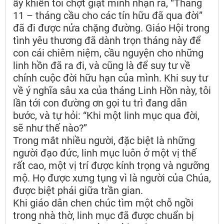
ấy khiến tôi chợt giật mình nhận ra, “Tháng
11 – tháng cầu cho các tín hữu đã qua đời”
đã đi được nửa chặng đường. Giáo Hội trong
tình yêu thương đã dành trọn tháng này để
con cái chiêm niệm, cầu nguyện cho những
linh hồn đã ra đi, và cũng là để suy tư về
chính cuộc đời hữu hạn của mình. Khi suy tư
về ý nghĩa sâu xa của tháng Linh Hồn này, tôi
lần tới con đường ơn gọi tu trì đang dẫn
bước, và tự hỏi: “Khi một linh mục qua đời,
sẽ như thế nào?”
Trong mắt nhiều người, đặc biệt là những
người đạo đức, linh mục luôn ở một vị thế
rất cao, một vị trí được kính trọng và ngưỡng
mộ. Họ được xưng tụng vì là người của Chúa,
được biệt phái giữa trần gian.
Khi giáo dân chen chúc tìm một chỗ ngồi
trong nhà thờ, linh mục đã được chuẩn bị