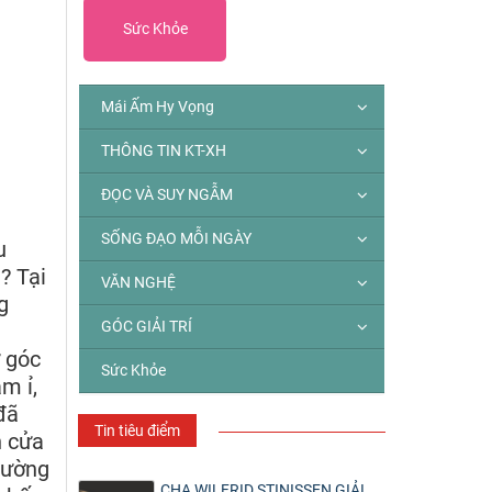
Sức Khỏe
Mái Ấm Hy Vọng
THÔNG TIN KT-XH
ĐỌC VÀ SUY NGẪM
SỐNG ĐẠO MỖI NGÀY
u
? Tại
VĂN NGHỆ
g
GÓC GIẢI TRÍ
ừ góc
Sức Khỏe
m ỉ,
đã
Tin tiêu điểm
h cửa
hường
CHA WILFRID STINISSEN GIẢI