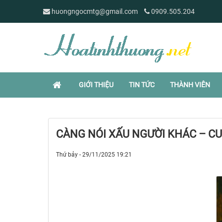
huongngocmtg@gmail.com
0909.505.204
GIỚI THIỆU
TIN TỨC
THÀNH VIÊN
CÀNG NÓI XẤU NGƯỜI KHÁC – C
Thứ bảy - 29/11/2025 19:21