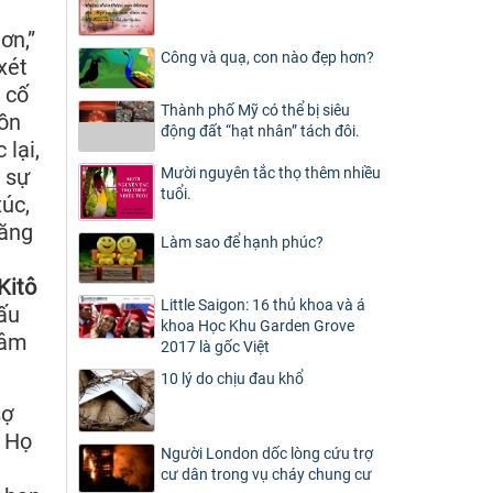
ơn,”
Công và quạ, con nào đẹp hơn?
xét
 cố
Thành phố Mỹ có thể bị siêu
hồn
động đất “hạt nhân” tách đôi.
 lại,
 sự
Mười nguyên tắc thọ thêm nhiều
tuổi.
xúc,
năng
Làm sao để hạnh phúc?
Kitô
Little Saigon: 16 thủ khoa và á
ấu
khoa Học Khu Garden Grove
tâm
2017 là gốc Việt
10 lý do chịu đau khổ
sợ
. Họ
Người London dốc lòng cứu trợ
cư dân trong vụ cháy chung cư