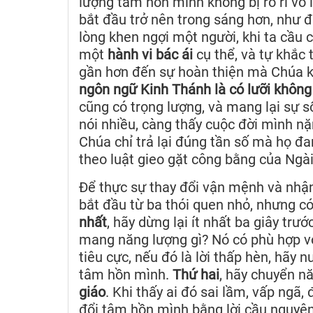
lượng tâm hồn mình không bị rò rỉ vô 
bắt đầu trở nên trong sáng hơn, như 
lòng khen ngợi một người, khi ta cầu 
một
hành vi bác ái
cụ thể, và tự khắc 
gần hơn đến sự hoàn thiện mà Chúa 
ngôn ngữ Kinh Thánh là có lưỡi không 
cũng có trọng lượng, và mang lại sự 
nói nhiều, càng thấy cuộc đời mình nặ
Chúa chỉ trả lại đúng tần số mà họ đa
theo luật gieo gặt công bằng của Ngài
Để thực sự thay đổi vận mệnh và nhậ
bắt đầu từ ba thói quen nhỏ, nhưng có
nhất
, hãy dừng lại ít nhất ba giây trướ
mang năng lượng gì? Nó có phù hợp v
tiêu cực, nếu đó là lời thấp hèn, hãy 
tâm hồn mình.
Thứ hai
, hãy chuyển n
giáo
. Khi thấy ai đó sai lầm, vấp ngã,
đổi tâm hồn mình bằng lời cầu nguyện