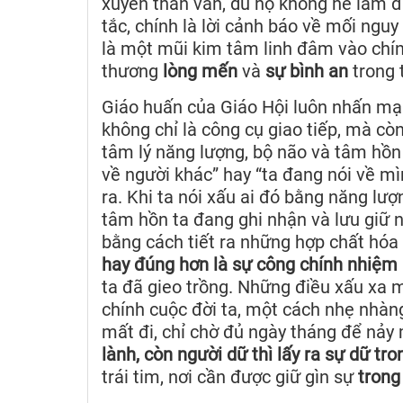
xuyên than vãn, dù họ không hề làm đi
tắc, chính là lời cảnh báo về mối nguy
là một mũi kim tâm linh đâm vào chín
thương
lòng mến
và
sự bình an
trong 
Giáo huấn của Giáo Hội luôn nhấn mạn
không chỉ là công cụ giao tiếp, mà cò
tâm lý năng lượng, bộ não và tâm hồn
về người khác” hay “ta đang nói về mì
ra. Khi ta nói xấu ai đó bằng năng lượ
tâm hồn ta đang ghi nhận và lưu giữ n
bằng cách tiết ra những hợp chất hóa 
hay đúng hơn là sự công chính nhiệ
ta đã gieo trồng. Những điều xấu xa mà
chính cuộc đời ta, một cách nhẹ nhàn
mất đi, chỉ chờ đủ ngày tháng để nảy
lành, còn người dữ thì lấy ra sự dữ tr
trái tim, nơi cần được giữ gìn sự
trong