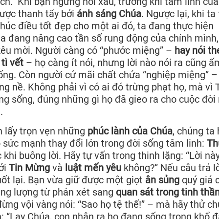
ích.” Khi bạn ngừng nói xấu, trường khí tâm linh củ
được thanh tẩy bởi
ánh sáng Chúa
. Ngược lại, khi ta
chúc điều tốt đẹp cho một ai đó, ta đang thực hiện
ta đang nâng cao tần số rung động của chính mình,
kêu mời. Người càng có “phước miệng” –
hay nói th
tì vết
– họ càng ít nói, nhưng lời nào nói ra cũng ấ
sống. Còn người cứ mãi chất chứa “nghiệp miệng” –
ng nề. Không phải vì có ai đó trừng phạt họ, mà vì 
ng sống, đúng những gì họ đã gieo ra cho cuộc đời 
.
n lấy trọn vẹn những
phúc lành của Chúa
, chúng ta
 sức mạnh thay đổi lớn trong đời sống tâm linh:
Th
c khi buông lời. Hãy tự vấn trong thinh lặng: “Lời nà
ới
Tin Mừng
và
luật mến yêu
không?” Nếu câu trả lờ
nuốt lại. Bạn vừa giữ được một giọt
ân sủng
quý giá 
ăng lượng từ phán xét sang
quan sát trong tinh thần
 đừng vội vàng nói: “Sao họ tệ thế!” – mà hãy thử c
: “Lạy Chúa, con nhận ra họ đang sống trong khổ đ