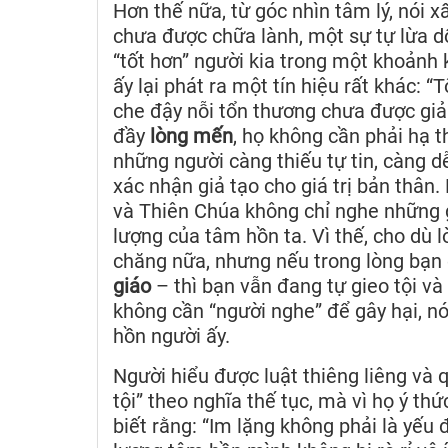
Hơn thế nữa, từ góc nhìn tâm lý, nói x
chưa được chữa lành, một sự tự lừa dố
“tốt hơn” người kia trong một khoảnh 
ấy lại phát ra một tín hiệu rất khác: 
che đậy nỗi tổn thương chưa được giả
đầy
lòng mến
, họ không cần phải hạ t
những người càng thiếu tự tin, càng d
xác nhận giả tạo cho giá trị bản thân
và Thiên Chúa không chỉ nghe những 
lượng của tâm hồn ta. Vì thế, cho dù l
chăng nữa, nhưng nếu trong lòng bạn 
giáo
– thì bạn vẫn đang tự gieo tội v
không cần “người nghe” để gây hại, nó
hồn người ấy.
Người hiểu được luật thiêng liêng và q
tội” theo nghĩa thế tục, mà vì họ ý thứ
biết rằng: “Im lặng không phải là yếu