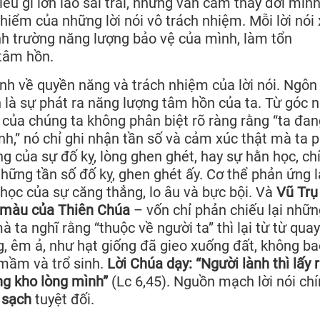
ều gì lớn lao sai trái, nhưng vẫn cảm thấy đời mìn
 hiểm của những lời nói vô trách nhiệm. Mỗi lời nói
h trường năng lượng bảo vệ của mình, làm tổn
tâm hồn.
h về quyền năng và trách nhiệm của lời nói. Ngôn
n là sự phát ra năng lượng tâm hồn của ta. Từ góc n
 của chúng ta không phân biệt rõ ràng rằng “ta đan
nh,” nó chỉ ghi nhận tần số và cảm xúc thật mà ta 
ng của sự đố kỵ, lòng ghen ghét, hay sự hằn học, ch
hững tần số đố kỵ, ghen ghét ấy. Cơ thể phản ứng l
học của sự căng thẳng, lo âu và bực bội. Và
Vũ Trụ
m màu của Thiên Chúa
– vốn chỉ phản chiếu lại nhữn
 ta nghĩ rằng “thuộc về người ta” thì lại từ từ quay
g, êm ả, như hạt giống đã gieo xuống đất, không ba
 mầm và trổ sinh.
Lời Chúa dạy: “Người lành thì lấy 
ong kho lòng mình”
(Lc 6,45). Nguồn mạch lời nói chí
 sạch
tuyệt đối.