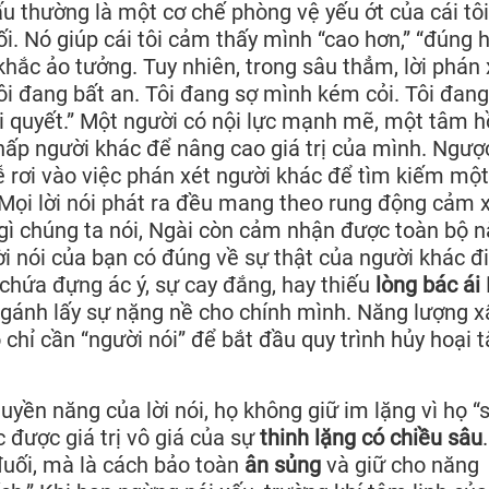
ấu thường là một cơ chế phòng vệ yếu ớt của cái tôi
i. Nó giúp cái tôi cảm thấy mình “cao hơn,” “đúng h
khắc ảo tưởng. Tuy nhiên, trong sâu thẳm, lời phán 
“Tôi đang bất an. Tôi đang sợ mình kém cỏi. Tôi đang
i quyết.” Một người có nội lực mạnh mẽ, một tâm 
hấp người khác để nâng cao giá trị của mình. Ngược
ễ rơi vào việc phán xét người khác để tìm kiếm một
. Mọi lời nói phát ra đều mang theo rung động cảm 
gì chúng ta nói, Ngài còn cảm nhận được toàn bộ 
ời nói của bạn có đúng về sự thật của người khác đi
chứa đựng ác ý, sự cay đắng, hay thiếu
lòng bác ái 
à gánh lấy sự nặng nề cho chính mình. Năng lượng x
 chỉ cần “người nói” để bắt đầu quy trình hủy hoại 
uyền năng của lời nói, họ không giữ im lặng vì họ “
c được giá trị vô giá của sự
thinh lặng có chiều sâu
 đuối, mà là cách bảo toàn
ân sủng
và giữ cho năng