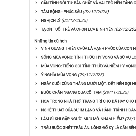
CĂN TÍNH ĐỜI TU: BẢN CHẤT VÀ VAI TRÒ NỀN TẢNG 
(02/12/2025)
TÂM RỘNG - PHÚC SÂU
(02/12/2025)
NGHỊCH LÝ
(02/12/202
TẠ ƠN TUỔI TRẺ VÀ CHỌN LỰA BÌNH YÊN
Những tin cũ hơn
VINH QUANG THIÊN CHÚA LÀ HẠNH PHÚC CỦA CON 
SỐNG MÙA VỌNG: TỈNH THỨC, HY VỌNG VÀ SỨ VỤ L
MÙA VỌNG: TIẾNG GỌI TỈNH THỨC VÀ NIỀM HY VỌNG
(29/11/2025)
Ý NGHĨA MÙA VỌNG
NGÀY CUỐI CÙNG THÁNG MƯỜI MỘT: DỆT NÊN SỢI N
(28/11/2025)
BƯỚC CHÂN NGANG QUA CÕI TẠM
HOA TRONG NHÀ THỜ: TRANG TRÍ CHO ĐÃ HAY CHO 
NGHỆ THUẬT CỦA SỰ IM LẶNG VÀ HÀNH TRÌNH HOÀN
(28/1
LÀM GÌ KHI GẶP NGƯỜI MƯU MÔ, NHAM HIỂM?
TRÂU BUỘC GHÉT TRÂU ĂN: LÒNG ĐỐ KỴ LÀ CĂN BỆ