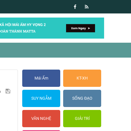
Mái Ấm
KT-XH
SUY NGẪM
SỐNG ĐẠO
VĂN NGHỆ
GIẢI TRÍ