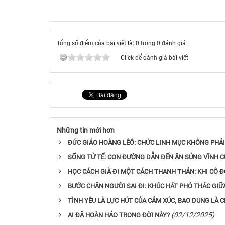
Tổng số điểm của bài viết là: 0 trong 0 đánh giá
Click để đánh giá bài viết
Những tin mới hơn
ĐỨC GIÁO HOÀNG LÊÔ: CHỨC LINH MỤC KHÔNG PHẢI 
SỐNG TỬ TẾ: CON ĐƯỜNG DẪN ĐẾN ÂN SỦNG VĨNH 
HỌC CÁCH GIÀ ĐI MỘT CÁCH THANH THẢN: KHI CÔ Đ
BƯỚC CHÂN NGƯỜI SAI ĐI: KHÚC HÁT PHÓ THÁC GI
TÌNH YÊU LÀ LỰC HÚT CỦA CẢM XÚC, BAO DUNG LÀ C
(02/12/2025)
AI ĐÃ HOÀN HẢO TRONG ĐỜI NÀY?