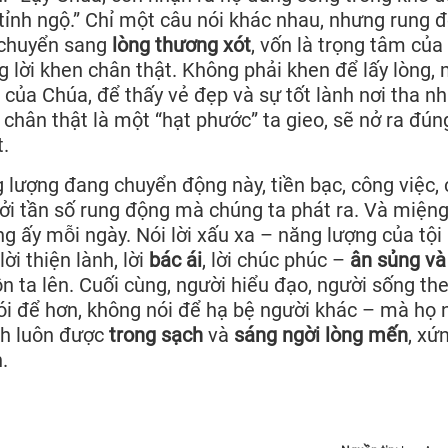
ỉnh ngộ.” Chỉ một câu nói khác nhau, nhưng rung 
n chuyển sang
lòng thương xót
, vốn là trọng tâm của
ng lời khen chân thật. Không phải khen để lấy lòng,
của Chúa, để thấy vẻ đẹp và sự tốt lành nơi tha nh
 chân thật là một “hạt phước” ta gieo, sẽ nở ra đún
.
 lượng đang chuyển động này, tiền bạc, công việc, 
bởi tần số rung động mà chúng ta phát ra. Và miệng
g ấy mỗi ngày. Nói lời xấu xa – năng lượng của tội 
ời thiện lành, lời
bác ái
, lời chúc phúc –
ân sủng và
n ta lên. Cuối cùng, người hiểu đạo, người sống th
ói để hơn, không nói để hạ bệ người khác – mà họ n
ình luôn được
trong sạch
và
sáng ngời lòng mến
, xứ
.