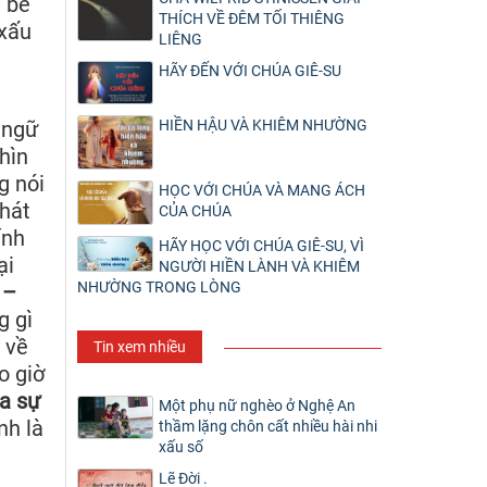
h bế
THÍCH VỀ ĐÊM TỐI THIÊNG
 xấu
LIÊNG
HÃY ĐẾN VỚI CHÚA GIÊ-SU
 ngữ
HIỀN HẬU VÀ KHIÊM NHƯỜNG
hìn
g nói
HỌC VỚI CHÚA VÀ MANG ÁCH
phát
CỦA CHÚA
ính
HÃY HỌC VỚI CHÚA GIÊ-SU, VÌ
ại
NGƯỜI HIỀN LÀNH VÀ KHIÊM
NHƯỜNG TRONG LÒNG
 –
g gì
 về
Tin xem nhiều
o giờ
ra sự
Một phụ nữ nghèo ở Nghệ An
nh là
thầm lặng chôn cất nhiều hài nhi
xấu số
Lẽ Đời .