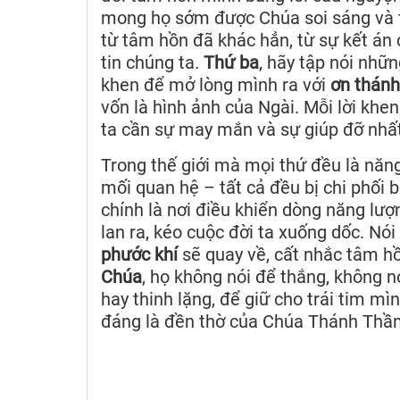
mong họ sớm được Chúa soi sáng và t
từ tâm hồn đã khác hẳn, từ sự kết á
tin chúng ta.
Thứ ba
, hãy tập nói nhữ
khen để mở lòng mình ra với
ơn thánh
vốn là hình ảnh của Ngài. Mỗi lời khen
ta cần sự may mắn và sự giúp đỡ nhất
Trong thế giới mà mọi thứ đều là năng
mối quan hệ – tất cả đều bị chi phối 
chính là nơi điều khiển dòng năng lượn
lan ra, kéo cuộc đời ta xuống dốc. Nói l
phước khí
sẽ quay về, cất nhắc tâm hồ
Chúa
, họ không nói để thắng, không n
hay thinh lặng, để giữ cho trái tim m
đáng là đền thờ của Chúa Thánh Thần