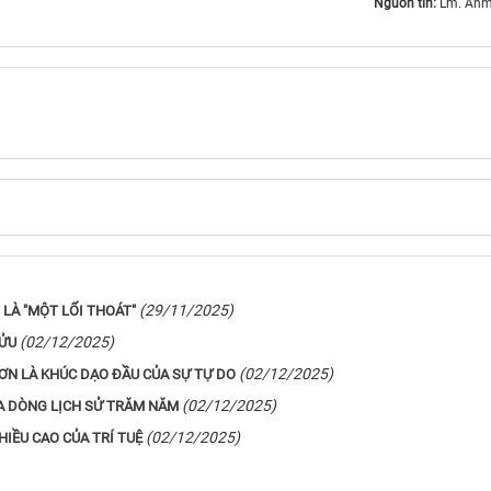
Nguồn tin:
Lm. Anm
(29/11/2025)
LÀ "MỘT LỐI THOÁT"
(02/12/2025)
CỬU
(02/12/2025)
ƠN LÀ KHÚC DẠO ĐẦU CỦA SỰ TỰ DO
(02/12/2025)
ỮA DÒNG LỊCH SỬ TRĂM NĂM
(02/12/2025)
HIỀU CAO CỦA TRÍ TUỆ