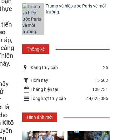
a bạn
Trump và hiệp ước Paris về môi
 thực
trường.
 tiến
eo
m áp,
 càng
Thống kê
Thiên
này,
Đang truy cập
25
Hôm nay
15,602
 hãy
Tháng hiện tại
108,731
ứ
y
Tổng lượt truy cập
44,625,086
i là
cho
Hình ảnh mới
 Kitô
huyển
au,