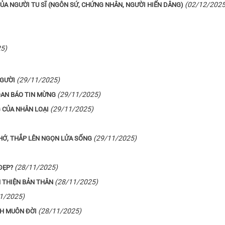
(02/12/2025
CỦA NGƯỜI TU SĨ (NGÔN SỨ, CHỨNG NHÂN, NGƯỜI HIẾN DÂNG)
5)
(29/11/2025)
NGƯỜI
(29/11/2025)
OAN BÁO TIN MỪNG
(29/11/2025)
 CỦA NHÂN LOẠI
(29/11/2025)
HỚ, THẮP LÊN NGỌN LỬA SỐNG
(28/11/2025)
ĐẸP?
(28/11/2025)
 THIỆN BẢN THÂN
1/2025)
(28/11/2025)
NH MUÔN ĐỜI