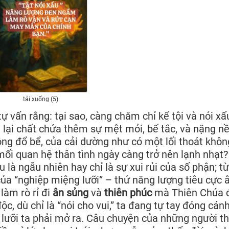
tải xuống (5)
tự vấn rằng: tại sao, càng chăm chỉ kể tội và nói xấ
 lại chất chứa thêm sự mệt mỏi, bế tắc, và nặng nề
ng đổ bể, của cải dường như có một lối thoát khôn
mối quan hệ thân tình ngày càng trở nên lạnh nhạt?
 là ngẫu nhiên hay chỉ là sự xui rủi của số phận; t
của “nghiệp miệng lưỡi” – thứ năng lượng tiêu cực â
làm rò rỉ đi
ân sủng
và
thiên phúc
mà Thiên Chúa 
ộc, dù chỉ là “nói cho vui,” ta đang tự tay đóng cán
lưỡi ta phải mở ra. Câu chuyện của những người t