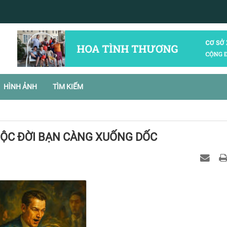
HÌNH ẢNH
TÌM KIẾM
UỘC ĐỜI BẠN CÀNG XUỐNG DỐC