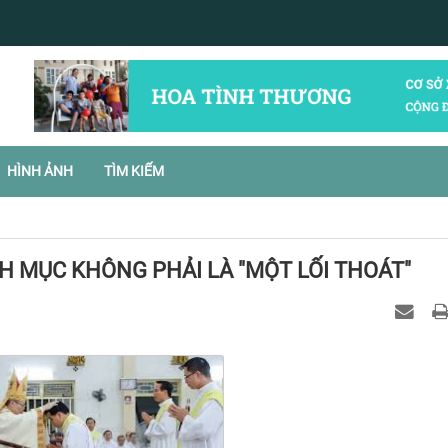
HÌNH ẢNH
TÌM KIẾM
H MỤC KHÔNG PHẢI LÀ "MỘT LỐI THOÁT"