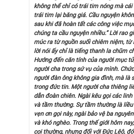
không thể chỉ có trái tim nóng mà cái
trái tim lại băng giá. Cầu nguyện khô
sau khi đã hoàn tất các công việc mục 
chúng ta cầu nguyện nhiều.” Lời rao g
múc ra từ nguồn suối chiêm niệm, từ 
lời nói ấy chỉ là tiếng thanh la chũm 
Hướng đến căn tính của người mục tử,
người cha trong sứ vụ của mình. Chức
người đàn ông không gia đình, mà là s
trong đức tin. Một người cha thiêng l
dẫn đoàn chiên. Ngài kêu gọi các lin
và tầm thường. Sự tầm thường là liều 
vẹn ơn gọi này, ngài bảo vệ ba nguyên
và khó nghèo. Trong thế giới hôm nay,
coi thường, nhưng đối với Đức Lêô, đó