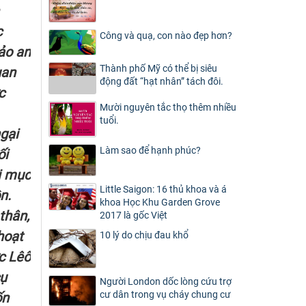
c
Công và quạ, con nào đẹp hơn?
ảo an
Thành phố Mỹ có thể bị siêu
uan
động đất “hạt nhân” tách đôi.
c
Mười nguyên tắc thọ thêm nhiều
tuổi.
gại
Làm sao để hạnh phúc?
ối
ời mục
Little Saigon: 16 thủ khoa và á
n.
khoa Học Khu Garden Grove
thân,
2017 là gốc Việt
hoạt
10 lý do chịu đau khổ
c Lêô
cụ
Người London dốc lòng cứu trợ
cư dân trong vụ cháy chung cư
ốn