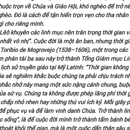
huộc trọn về Chúa và Giáo Hội, khó nghèo để trở n
ghèo. Đó là cách để tận hiến trọn vẹn cho tha nhân
ì cho riêng mình.
Lêô khuyên các linh mục nên trân trọng thời gian v
ất vô nhị”. Cuộc đời là một ân ban, nhưng thời gia
h Toribio de Mogrovejo (1538–1606), một trong các
m phán tài ba sau này trở thành Tổng Giám mục Li
lịch sử truyền giáo tại Mỹ Latinh: “Thời gian không
húa sẽ nghiêm khắc buộc chúng ta phải chịu trách 
i nhắc nhở này mang một sức nặng cánh chung, buộ
ủa sứ vụ. Chúng ta không được phép lãng phí thời 
chấp nhỏ nhen hay những thú vui ích kỷ. Mỗi giây 
 để phục vụ và để làm vinh danh Chúa. Trở thành li
c sống”, là để cuộc đời mình trở thành tấm bánh bẻ
 thoát khỏi thế gian, mà là một cuộc dấn thân sâu 