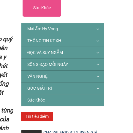
Sức Khỏe
Mái Ấm Hy Vọng
o quý
THÔNG TIN KT-XH
iên
ĐỌC VÀ SUY NGẪM
s y
SỐNG ĐẠO MỖI NGÀY
hát
yết
VĂN NGHỆ
Tổng
GÓC GIẢI TRÍ
ật
Sức Khỏe
 từng
Tin tiêu điểm
 của
bánh
CHA WILFRID STINISSEN GIẢI