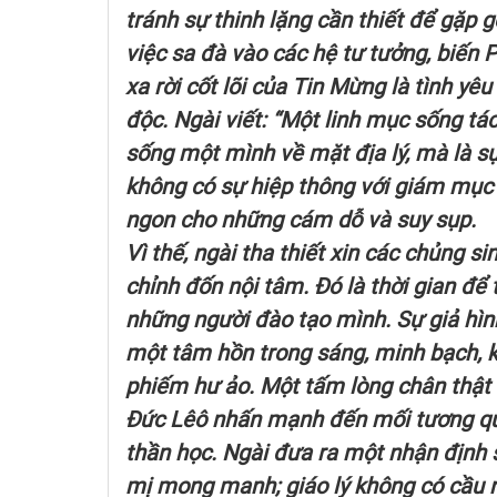
tránh sự thinh lặng cần thiết để gặp
việc sa đà vào các hệ tư tưởng, biến 
xa rời cốt lõi của Tin Mừng là tình yê
độc. Ngài viết: “Một linh mục sống tác
sống một mình về mặt địa lý, mà là sự
không có sự hiệp thông với giám mục 
ngon cho những cám dỗ và suy sụp.
Vì thế, ngài tha thiết xin các chủng s
chỉnh đốn nội tâm. Đó là thời gian để
những người đào tạo mình. Sự giả hình
một tâm hồn trong sáng, minh bạch, k
phiếm hư ảo. Một tấm lòng chân thật 
Đức Lêô nhấn mạnh đến mối tương qua
thần học. Ngài đưa ra một nhận định s
mị mong manh; giáo lý không có cầu n