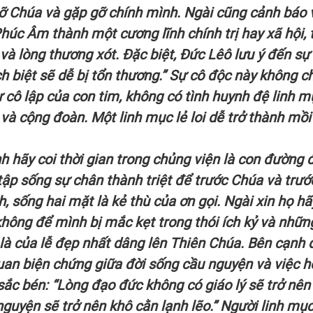
 gỡ Chúa và gặp gỡ chính mình. Ngài cũng cảnh báo 
Phúc Âm thành một cương lĩnh chính trị hay xã hội, 
u và lòng thương xót. Đặc biệt, Đức Lêô lưu ý đến sự
h biệt sẽ dễ bị tổn thương.” Sự cô độc này không ch
 cô lập của con tim, không có tình huynh đệ linh m
và cộng đoàn. Một linh mục lẻ loi dễ trở thành mồi
inh hãy coi thời gian trong chủng viện là con đường 
 tập sống sự chân thành triệt để trước Chúa và trướ
, sống hai mặt là kẻ thù của ơn gọi. Ngài xin họ hã
hông để mình bị mắc kẹt trong thói ích kỷ và nhữn
là của lễ đẹp nhất dâng lên Thiên Chúa. Bên cạnh 
n biện chứng giữa đời sống cầu nguyện và việc h
ắc bén: “Lòng đạo đức không có giáo lý sẽ trở nên
guyện sẽ trở nên khô cằn lạnh lẽo.” Người linh mụ