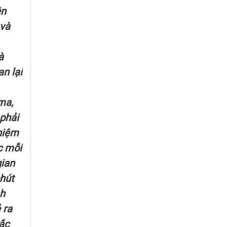
ên
 và
à
n lại
ma,
 phải
nhiệm
c mỗi
gian
phút
nh
 ra
sắc