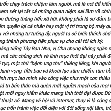
trốn chạy trách nhiệm làm người, mà là nơi để hiến
xem xét lại tất cả những quan niệm sai lầm về chứ
on đường thăng tiến xã hội, không phải là sự đảm b
iếm quyền lợi cá nhân hay một vị trí trong bộ máy q
u với những tư tưởng ấy, người ta sẽ biến thánh chứ
g thành phương tiện phục vụ cho cái tôi ích kỷ.
 bằng tiếng Tây Ban Nha, vị Cha chung không ngần n
mà các chủng sinh và linh mục thời đại này phải đ
ế tục, một thứ “bệnh ung thư” thiêng liêng, khi ngư
 danh vọng, tiền bạc và khoái lạc xâm chiếm tâm hồ
linh mục lao mình vào công việc như một con thiêu 
giá trị bản thân mà quên mất nguồn mạch của mọi 
Một mối nguy hiểm khác mang tính thời đại được Đứ
 thuật số. Mạng xã hội và internet, thay vì là công 
mục trốn tránh việc đối diện với đời sống nội tâm, tr