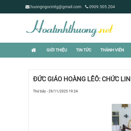
huongngocmtg@gmail.com
0909.505.204
GIỚI THIỆU
TIN TỨC
THÀNH VIÊN
ĐỨC GIÁO HOÀNG LÊÔ: CHỨC LIN
Thứ bảy - 29/11/2025 19:24