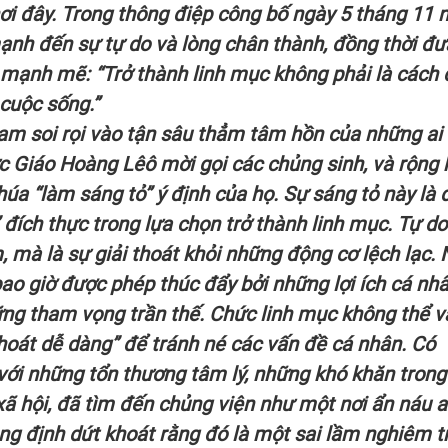
nơi đây. Trong thông điệp công bố ngày 5 tháng 11
nh đến sự tự do và lòng chân thành, đồng thời đư
 mạnh mẽ: “Trở thành linh mục không phải là cách 
 cuộc sống.”
am soi rọi vào tận sâu thẳm tâm hồn của những ai
c Giáo Hoàng Lêô mời gọi các chủng sinh, và rộng
húa “làm sáng tỏ” ý định của họ. Sự sáng tỏ này là 
 đích thực trong lựa chọn trở thành linh mục. Tự do
, mà là sự giải thoát khỏi những động cơ lệch lạc. 
ao giờ được phép thúc đẩy bởi những lợi ích cá nhâ
những tham vọng trần thế. Chức linh mục không thể v
thoát dễ dàng” để tránh né các vấn đề cá nhân. Có
với những tổn thương tâm lý, những khó khăn trong
xã hội, đã tìm đến chủng viện như một nơi ẩn náu 
g định dứt khoát rằng đó là một sai lầm nghiêm t