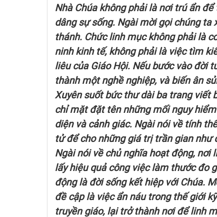
Nhà Chúa không phải là nơi trú ẩn để 
dâng sự sống. Ngài mời gọi chúng ta 
thánh. Chức linh mục không phải là c
ninh kinh tế, không phải là việc tìm k
liêu của Giáo Hội. Nếu bước vào đời t
thành một nghề nghiệp, và biến ân sủn
Xuyên suốt bức thư dài ba trang viết
chỉ mặt đặt tên những mối nguy hiểm 
diện và cảnh giác. Ngài nói về tính th
tử để cho những giá trị trần gian như
Ngài nói về chủ nghĩa hoạt động, nơi 
lấy hiệu quả công việc làm thước đo 
động là đời sống kết hiệp với Chúa. 
đề cập là việc ẩn náu trong thế giới kỹ
truyền giáo, lại trở thành nơi để linh 