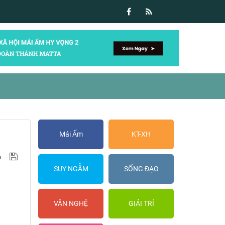
Mái Ấm
KT-XH
SUY NGẪM
SỐNG ĐẠO
VĂN NGHỆ
GIẢI TRÍ