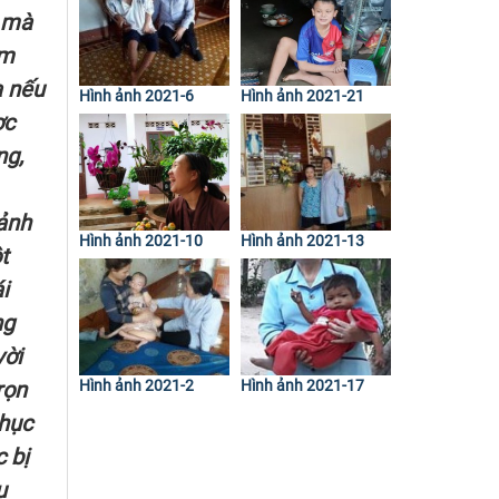
c mà
êm
a nếu
Hình ảnh 2021-6
Hình ảnh 2021-21
ợc
ng,
 ảnh
Hình ảnh 2021-10
Hình ảnh 2021-13
t
i
ng
vời
Hình ảnh 2021-2
Hình ảnh 2021-17
rọn
phục
 bị
u