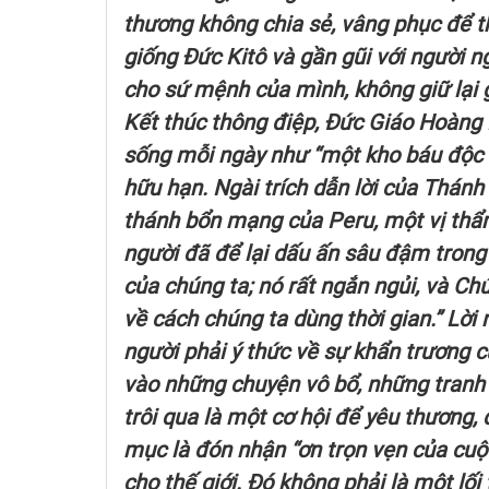
thương không chia sẻ, vâng phục để t
giống Đức Kitô và gần gũi với người n
cho sứ mệnh của mình, không giữ lại g
Kết thúc thông điệp, Đức Giáo Hoàng 
sống mỗi ngày như “một kho báu độc nh
hữu hạn. Ngài trích dẫn lời của Thán
thánh bổn mạng của Peru, một vị thẩ
người đã để lại dấu ấn sâu đậm trong 
của chúng ta; nó rất ngắn ngủi, và C
về cách chúng ta dùng thời gian.” Lờ
người phải ý thức về sự khẩn trương c
vào những chuyện vô bổ, những tranh 
trôi qua là một cơ hội để yêu thương,
mục là đón nhận “ơn trọn vẹn của cuộ
cho thế giới. Đó không phải là một lối