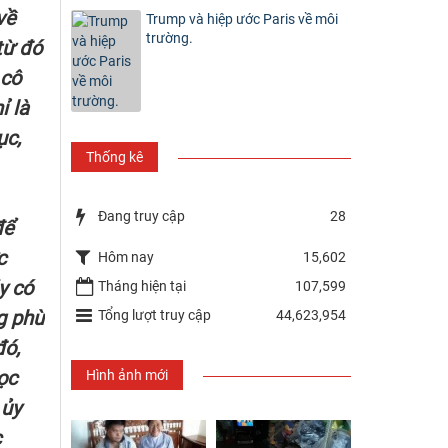
về
Trump và hiệp ước Paris về môi
trường.
từ đó
 cô
ỉ là
ục,
Thống kê
Đang truy cập
28
để
c
Hôm nay
15,602
y có
Tháng hiện tại
107,599
g phù
Tổng lượt truy cập
44,623,954
đó,
ọc
Hình ảnh mới
 ủy
c