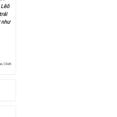
 Lêô
rái
ử như
i, CSsR.