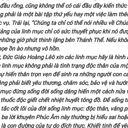
 đầu rỗng, cũng không thể có cái đầu đầy kiến thứ
ng phải là một bài tập thứ yếu hay một việc làm th
vụ. Trái lại, “Chúng ta chỉ có thể nói nhiều về Chú
iảng của linh mục chỉ có sức thuyết phục khi nó đư
những giờ phút thinh lặng bên Thánh Thể. Nếu khô
chọe ồn ào nhưng vô hồn.
 Đức Giáo Hoàng Lêô xin các linh mục hãy là hình
 linh mục không phải là tình trạng độc thân của mộ
ự hiến thân trọn vẹn để sinh ra những người con cá
iêng phải biết yêu thương, chăm sóc, bảo vệ và hướ
h mục đừng sống đời sống dâng hiến một cách nửa 
thuốc độc giết chết nhiệt huyết tông đồ. Để sống t
 tắc cốt lõi của đời sống linh mục: độc thân, vâng 
 ba lời khuyên Phúc Âm này thường bị hiểu sai hoặc
 là con đường của tự do đích thực. Khiết tịnh để yê