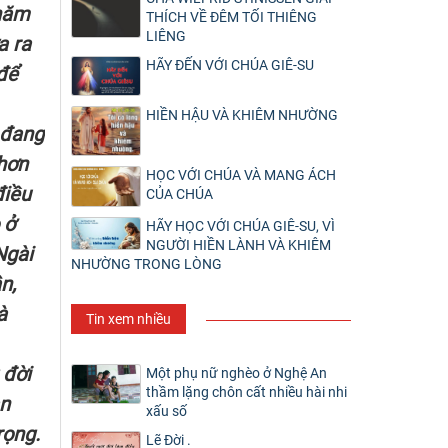
 năm
THÍCH VỀ ĐÊM TỐI THIÊNG
LIÊNG
a ra
HÃY ĐẾN VỚI CHÚA GIÊ-SU
để
HIỀN HẬU VÀ KHIÊM NHƯỜNG
 đang
 hơn
HỌC VỚI CHÚA VÀ MANG ÁCH
điều
CỦA CHÚA
 ở
HÃY HỌC VỚI CHÚA GIÊ-SU, VÌ
NGƯỜI HIỀN LÀNH VÀ KHIÊM
Ngài
NHƯỜNG TRONG LÒNG
n,
à
Tin xem nhiều
 đời
Một phụ nữ nghèo ở Nghệ An
thầm lặng chôn cất nhiều hài nhi
an
xấu số
rọng.
Lẽ Đời .